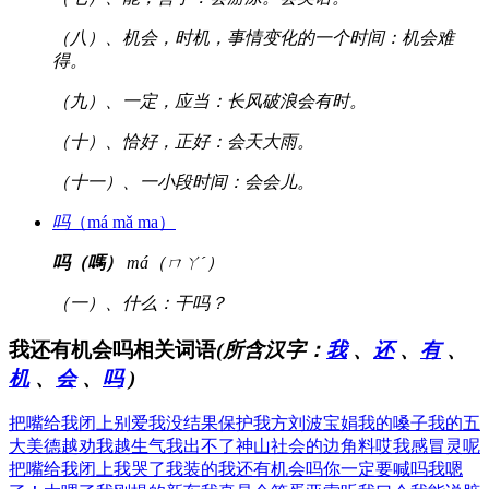
（八）、机会，时机，事情变化的一个时间：机会难
得。
（九）、一定，应当：长风破浪会有时。
（十）、恰好，正好：会天大雨。
（十一）、一小段时间：会会儿。
吗
（má mǎ ma）
吗（嗎）
má（ㄇㄚˊ）
（一）、什么：干吗？
我还有机会吗相关词语
(所含汉字：
我
、
还
、
有
、
机
、
会
、
吗
)
把嘴给我闭上
别爱我没结果
保护我方刘波
宝娟我的嗓子
我的五
大美德
越劝我越生气
我出不了神山
社会的边角料
哎我感冒灵呢
把嘴给我闭上
我哭了我装的
我还有机会吗
你一定要喊吗
我嗯