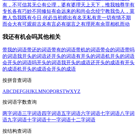
有，不可信其无
公有公理，婆有婆理
天上天下，惟我独尊
学有
专长
各有巧妙不同
修短有命
远来的和尚会念经
宁教我负人，莫
教人负我
既有今日,何必当初
师出有名
无私有意
一切有情
不期
而会
大有可观
前古未有
言必有据
言之有理
死有余罪
相机而动
我还有机会吗其他相关
带我的词语
带还的词语
带有的词语
带机的词语
带会的词语
带吗
的词语
我开头的词语
还开头的词语
有开头的词语
机开头的词语
会开头的词语
吗开头的词语
我开头的成语
还开头的成语
有开头
的成语
机开头的成语
会开头的成语
按拼音查词语
A
B
C
D
E
F
G
H
J
K
L
M
N
O
P
Q
R
S
T
W
X
Y
Z
按词语字数查询
两字词语
三字词语
四字词语
五字词语
六字词语
七字词语
八字词
语
九字词语
十字词语
十一字词语
十二字词语
按结构查词语