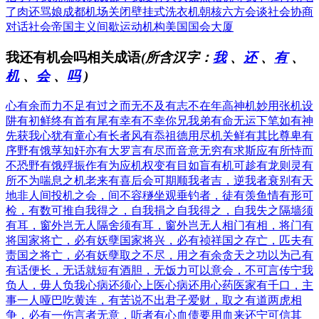
了肉还骂娘
成都机场关闭
壁挂式洗衣机
朝核六方会谈
社会协商
对话
社会帝国主义
间歇运动机构
美国国会大厦
我还有机会吗相关成语
(所含汉字：
我
、
还
、
有
、
机
、
会
、
吗
)
心有余而力不足
有过之而无不及
有志不在年高
神机妙用
张机设
阱
有初鲜终
有首有尾
有幸有不幸
你兄我弟
有命无运
下笔如有神
先获我心
犹有童心
有长者风
有忝祖德
用尽机关
鲜有其比
尊卑有
序
野有饿莩
知奸亦有大罗
言有尽而音意无穷
有求斯应
有所恃而
不恐
野有饿殍
振作有为
应机权变
有目如盲
有机可趁
有龙则灵
有
所不为
喘息之机
老来有喜
后会可期
顺我者吉，逆我者衰
别有天
地非人间
投机之会，间不容穟
坐观垂钓者，徒有羡鱼情
有形可
检，有数可推
自我得之，自我捐之
自我得之，自我失之
隔墙须
有耳，窗外岂无人
隔舍须有耳，窗外岂无人
相门有相，将门有
将
国家将亡，必有妖孽
国家将兴，必有祯祥
国之存亡，匹夫有
责
国之将亡，必有妖孽
取之不尽，用之有余
贪天之功以为己有
有话便长，无话就短
有酒胆，无饭力
可以意会，不可言传
宁我
负人，毋人负我
心病还须心上医
心病还用心药医
家有千口，主
事一人
哑巴吃黄连，有苦说不出
君子爱财，取之有道
两虎相
争，必有一伤
言者无意，听者有心
血债要用血来还
宁可信其