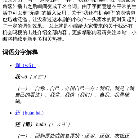
角落》播出之后瞬间变成了名台词。由于字面意思在平常的生
活中可以更“无缝”的插入应用，关于“我还有机会吗”的表情包
也迅速泛滥，让没看过这本剧的小伙伴一头雾水的同时又起到
了一定的调侃效果。 以上就是小编给大家带来的关于我还有
机会吗梗的出处介绍全部内容，更多精彩内容请关注本站，小
编将持续更新更多相关热梗。
词语分字解释
我
（wǒ）
我
wǒ（ㄨㄛˇ）
（一）、自称，自己，亦指自己一方：我们。我见（我
自己的看法）。我辈。我侪（我们）。自我。我盈彼
竭。
还
（huán hái）
还（還）
huán（ㄏㄨㄢˊ）
（一）、回到原处或恢复原状：还乡。还俗。衣锦还