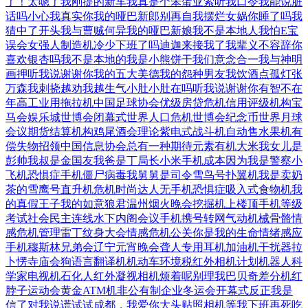
了！太嗯了
我刚提的新车
我真是个笨蛋
亚索听我口令
我能说脏
话吗
小心我真实你
我的哑巴新郎
别再自我摆烂
女娲你睡了吗
我
猜中了开头
我与曹贼何异
我的哑巴新娘
我不是本地人
我怕E宝
误会
女强人制造机
冷少下班了吗
迪迦来接我了
我辈义不容辞
你
喜欢银杏吗
我不是本地的
我是小熊饼干
我们意念合一
我与神明
画押
听我说谢谢你
我的五大美德
我的怨种男友
我饮酒点孤灯
张
万森我刺挠
越劝我越生气
小肚小肚在吗
听我说谢谢你
有智不在
年高
工业用拖拉机
中国足球协会
优级房贷危机
信用评级机构
宝
马会娱乐城
世博会闭幕式
世界人口危机
世博会纪念币
世界月球
会议
期货结算机构
鸡尾酒会理论
紫电式战斗机
自动售水果机
有
偿失物招领
中国信息协会
总有一种期待
元素有机大米
我女儿是
彭帅
我叔是金国友
我爸是丁局长
小米手机成本
因为我是警察
小
飞机恐惧症
手机僵尸病毒
我舅舅是司令
雪鸟号扑翼机
我是卖奶
茶的
雪鹰号直升机
危机时尚达人
无手机恐惧症
吸入式食物机
我
的真假王子
我的如意狼君
温州烟火晚会
挖掘机上楼顶
手机等级
考试
社会民主连线
水下内阁会议
手机携号转网
气动机械骨骼
情
感危机管理
雷丁纹身大会
情感危机公关
你是我的生命
情绪感应
手机
穆斯林兄弟会
辽宁元宵晚会
聋人专用耳机
加油机干扰器
拉
卜愣寺庙会
狗语言翻译机
机动车环境税
红外相机计划
机器人科
学家
电视机石化人
红外凝视相机
烦着呢别理我
巴贝奇差分机
红
脖子运动会
黄金ATM机
非公有制企业
冬运会开幕式
反正我是
信了
对我说谎试试
成都，我爱你
大头贴照相机
等我下班再死
吃