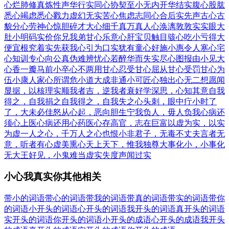
心烂肺
修真炼性
声华行实
同心协契
至小无内
开华结实
腹心股肱
悉心竭虑
悉心戮力
虚幻无实
苦心焦虑
志同心合
后实先声
古心古
貌
分心劳神
心惊胆碎
才大心细
千真万真
人心涣漓
敦敦实实
眼大
肚小
明码实价
你兄我弟
甘心乐意
心肝宝贝
触目骇心
吃小亏得大
便宜
根究着实
先获我心
引为口实
犹有童心
好施小惠
令人寒心
宅
心知训
专心向公
真伪难辨
忧心若醉
华而失实
尽心图报
由小见大
心香一瓣
马前小卒
心不两用
甘心忍受
甘心屈从
甘心受罚
甘心为
伍
小康人家
心所谓危
小道大成
非通小可
匠心独出
心无二想
愿闻
显据，以核理实
顺我者吉，逆我者衰
好学深思，心知其意
自我
得之，自我捐之
自我得之，自我失之
心头刺，眼中疔
小时了
了，大未必佳
怒从心起，恶向胆生
宁我负人，毋人负我
心病还
须心上医
心病还用心药医
心存高官，志在巨富
以虚为实，以实
为虚
一人之心，千万人之心也
恨小非君子，无毒不丈夫
言者无
意，听者有心
虚美熏心
天上天下，惟我独尊
大事化小，小事化
无
大王好见，小鬼难当
虚实失度
声闻过实
小心我真实你其他相关
带小的词语
带心的词语
带我的词语
带真的词语
带实的词语
带你
的词语
小开头的词语
心开头的词语
我开头的词语
真开头的词语
实开头的词语
你开头的词语
小开头的成语
心开头的成语
我开头