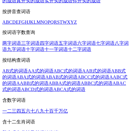
的成语
真开头的成语
实开头的成语
你开头的成语
按拼音查词语
A
B
C
D
E
F
G
H
J
K
L
M
N
O
P
Q
R
S
T
W
X
Y
Z
按词语字数查询
两字词语
三字词语
四字词语
五字词语
六字词语
七字词语
八字词
语
九字词语
十字词语
十一字词语
十二字词语
按结构查词语
AB式的词语
AA式的词语
ABC式的词语
AAB式的词语
ABB式
的词语
ABA式的词语
ABAB式的词语
ABCC式的词语
AABC式
的词语
AABB式的词语
ABBA式的词语
ABBC式的词语
ABAC
式的词语
ABCD式的词语
ABCA式的词语
含数字词语
一
二
三
四
五
六
七
八
九
十
百
千
万
亿
含十二生肖词语