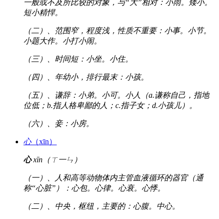
一般或不及所比较的对象，与“大”相对：小雨。矮小。
短小精悍。
（二）、范围窄，程度浅，性质不重要：小事。小节。
小题大作。小打小闹。
（三）、时间短：小坐。小住。
（四）、年幼小，排行最末：小孩。
（五）、谦辞：小弟。小可。小人（a.谦称自己，指地
位低；b.指人格卑鄙的人；c.指子女；d.小孩儿）。
（六）、妾：小房。
心
（xīn）
心
xīn（ㄒ一ㄣ）
（一）、人和高等动物体内主管血液循环的器官（通
称“心脏”）：心包。心律。心衰。心悸。
（二）、中央，枢纽，主要的：心腹。中心。