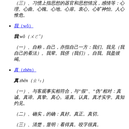
（三）、习惯上指思想的器官和思想情况，感情等：心
理。心曲。心魄。心地。心扉。衷心。心旷神怡。人心
惟危。
我
（wǒ）
我
wǒ（ㄨㄛˇ）
（一）、自称，自己，亦指自己一方：我们。我见（我
自己的看法）。我辈。我侪（我们）。自我。我盈彼
竭。
真
（zhēn）
真
zhēn（ㄓㄣ）
（一）、与客观事实相符合，与“假”、“伪”相对：真
诚。真谛。真挚。真心。逼真。认真。真才实学。真知
灼见。
（二）、确实，的确：真好。真正。真切。
（三）、清楚，显明：看得真。咬字很真。