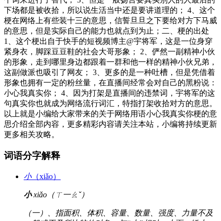
下场都是被收拾，所以说生活当中还是要讲道理的； 4、这个
梗在网络上有些装十三的意思，信誓旦旦之下要给对方下马威
的意思，但是实际自己的能力也就点到为止；二、梗的出处
1、这个梗出自于快手的短视频博主@宇将军，这是一位身穿
紧身衣，脚踩豆豆鞋的社会大哥形象； 2、俨然一副精神小伙
的形象，走到哪里身边都跟着一群和他一样的精神小伙兄弟，
这副做派也吸引了网友； 3、更多的是一种吐槽，但是凭借着
形象也拥有一定的粉丝量，在直播间经常会对自己的黑粉说：
小心我真实你； 4、因为打架是直播间的违禁词，宇将军的这
句真实你也就成为网络流行词汇，特指打架收拾对方的意思。
以上就是小编给大家带来的关于网络用语小心我真实你梗的意
思介绍全部内容，更多精彩内容请关注本站，小编将持续更新
更多相关攻略。
词语分字解释
小
（xiǎo）
小
xiǎo（ㄒ一ㄠˇ）
（一）、指面积、体积、容量、数量、强度、力量不及