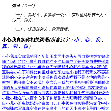
你
nǐ（ㄋ一ˇ）
（一）、称对方，多称指一个人，有时也指称若干人：
你厂。你方。
（二）、泛指任何人：你死我活。
小心我真实你相关词语
(所含汉字：
小
、
心
、
我
、
真
、
实
、
你
)
小心我真实你
我的哑巴新郎
玉米面小馒头
别再自我摆烂
女娲你
睡了吗
扒拉拉小魔宪
咖啡你冲不冲
我猜中了开头
我与曹贼何异
我的哑巴新娘
防止小孩误食
刀子嘴斧头心
我不是本地人
我怕E
宝误会
小布丁和科比
你坐过电动车
迪迦来接我了
我辈义不容辞
迷路的小灰灰
谢谢你米哈游
你喜欢银杏吗
我不是本地的
我是小
熊饼干
抛开事实不谈
我们意念合一
我与神明画押
听我说谢谢你
我的五大美德
原来是小别扇
你真是个老6
我的怨种男友
我饮酒
点孤灯
光头强你在哪
张万森我刺挠
越劝我越生气
王甜心吃饺子
小肚小肚在吗
八百个心眼子
你是张大大吧
听我说谢谢你
自小,
自小儿
小蛆虫找妈妈
小白菜［儿］
牛顿色散实验
香港文化中心
孕妇裸体写真
真空高速列车
张小五的春天
小狮座流星雨
小贩大