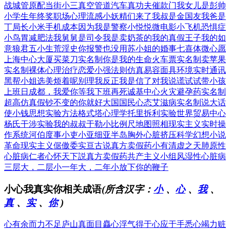
战城管
原配当街小三
真空管道汽车
真功夫催款门
我女儿是彭帅
小学生年终奖
职场心理流感
小妖精们来了
我叔是金国友
我爸是
丁局长
小米手机成本
因为我是警察
小悦悦微电影
小飞机恐惧症
小鸟胃减肥法
我舅舅是司令
我是卖奶茶的
我的真假王子
我的如
意狼君
五小生荒淫史
你报警也没用
苏小姐的婚事
七喜体微心愿
上海中心大厦
买菜刀实名制
你是我的生命
火车票实名制
卖苹果
实名制
裸体心理治疗
恋爱小强法则
仿真易容面具
环境实时通讯
黑帮小姐选美
烦着呢别理我
反正我是信了
对我说谎试试
带小孩
上班日
成都，我爱你
等我下班再死
诚基中心火灾
避孕药实名制
超高仿真假钞
不变的你就好
大国国民心态
艾滋病实名制
说大话
使小钱
思想实验方法
格式塔心理学
托里拆利实验
世界贸易中心
杨氏干涉实验
我的叔叔于勒
小比例尺地图
照相现实主义
实时操
作系统
河伯度事小吏
小亚细亚半岛
胸外心脏挤压
科学幻想小说
革命现实主义
倨傲委实亘古
说真方卖假药
小有清虚之天
肺原性
心脏病
仁者心怀天下
説真方卖假药
共产主义小组
风湿性心脏病
三层大，二层小
一年大，二年小
放下你的鞭子
小心我真实你相关成语
(所含汉字：
小
、
心
、
我
、
真
、
实
、
你
)
心有余而力不足
庐山真面目
麤心浮气
得于心应于手
悉心竭力
赃