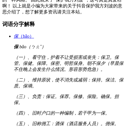
啊！ 以上就是小编为大家带来的关于抖音保护我方刘波的意
思介绍了，想了解更多资讯请关注本站。
词语分字解释
保
（bǎo）
保
bǎo（ㄅㄠˇ）
（一）、看守住，护着不让受损害或丧失：保卫。保
管。保健。保障。保密。明哲保身。朝不保夕（早晨保
不住晚上会发生什么情况。形容形势危急）。
（二）、维持原状，使不消失或减弱：保持。保洁。保
质。保墒。
（三）、负责：保证。保荐。保修。保险。确保。担
保。
（四）、旧时户口的一种编制，若干甲为一保。
（五）、旧称佣工：酒保（酒店服务人员）。佣保。