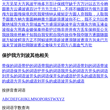
大方
见笑大方
风波平地
多方百计
保残守缺
千方万计
以古方今
枘
圆凿方
云谲波诡
百计千方
方兰生门，不得不锄
圆冠方领
方足圆
颅
方趾圆颅
保境息民
我辈情钟
从规矩定方圆
人弃我取，人取我
予
圆凿方枘
方凿圆枘
枘凿方圆
趁浪逐波
你不仁，我不义
方以类
聚
绝域异方
殊方异域
血气方盛
淈泥扬波
半亩方塘
东方骑
玉液金
波
假金方用真金镀
保泰持盈
护过饰非
井井有方
丢车保帅
至公无
我
故我依然
鲍子知我
自我安慰
自我作故
你争我夺
随方逐圆
随圆
就方
鲸波鳄浪
方正不阿
鲸波怒浪
趁波逐浪
随波逐浪
方兴未已
方
滋未艾
波路壮阔
随波逐尘
食味方丈
四方八面
血气方壮
保护我方刘波其他相关
带保的词语
带护的词语
带我的词语
带方的词语
带刘的词语
带波
的词语
保开头的词语
护开头的词语
我开头的词语
方开头的词语
刘开头的词语
波开头的词语
保开头的成语
护开头的成语
我开头
的成语
方开头的成语
刘开头的成语
波开头的成语
按拼音查词语
A
B
C
D
E
F
G
H
J
K
L
M
N
O
P
Q
R
S
T
W
X
Y
Z
按词语字数查询