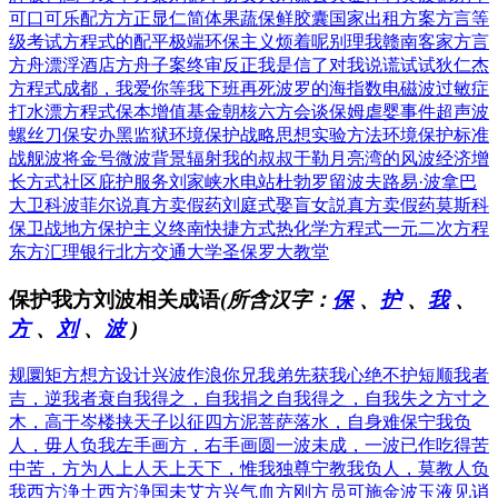
可口可乐配方
方正显仁简体
果蔬保鲜胶囊
国家出租方案
方言等
级考试
方程式的配平
极端环保主义
烦着呢别理我
赣南客家方言
方舟漂浮酒店
方舟子案终审
反正我是信了
对我说谎试试
狄仁杰
方程式
成都，我爱你
等我下班再死
波罗的海指数
电磁波过敏症
打水漂方程式
保本增值基金
朝核六方会谈
保姆虐婴事件
超声波
螺丝刀
保安办黑监狱
环境保护战略
思想实验方法
环境保护标准
战舰波将金号
微波背景辐射
我的叔叔于勒
月亮湾的风波
经济增
长方式
社区庇护服务
刘家峡水电站
杜勃罗留波夫
路易·波拿巴
大卫科波菲尔
说真方卖假药
刘庭式娶盲女
説真方卖假药
莫斯科
保卫战
地方保护主义
终南快捷方式
热化学方程式
一元二次方程
东方汇理银行
北方交通大学
圣保罗大教堂
保护我方刘波相关成语
(所含汉字：
保
、
护
、
我
、
方
、
刘
、
波
)
规圜矩方
想方设计
兴波作浪
你兄我弟
先获我心
绝不护短
顺我者
吉，逆我者衰
自我得之，自我捐之
自我得之，自我失之
方寸之
木，高于岑楼
挟天子以征四方
泥菩萨落水，自身难保
宁我负
人，毋人负我
左手画方，右手画圆
一波未成，一波已作
吃得苦
中苦，方为人上人
天上天下，惟我独尊
宁教我负人，莫教人负
我
西方浄土
西方浄国
未艾方兴
气血方刚
方员可施
金波玉液
见诮