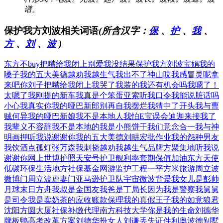
谱。
保护我方刘波相关词语
(所含汉字：
保
、
护
、
我
、
方
、
刘
、
波
)
东方不buy
把嘴给我闭上
别爱我没结果
保护我方刘波
宝娟我的
嗓子
我的五大美德
越劝我越生气
我出不了神山
哎我感冒灵呢
拿
来吧你刘子
把嘴给我闭上
我哭了我装的
我还有机会吗
我嗯了！
太嗯了
我刚提的新车
我真是个笨蛋
亚索听我口令
我能说脏话吗
小心我真实你
我的哑巴新郎
别再自我摆烂
我猜中了开头
我与曹
贼何异
我的哑巴新娘
我不是本地人
我怕E宝误会
迪迦来接我了
我辈义不容辞
我不是本地的
我是小熊饼干
我们意念合一
我与神
明画押
听我说谢谢你
我的五大美德
刘畊宏批作业
我的怨种男友
我饮酒点孤灯
张万森我刺挠
越劝我越生气
品牌方聚集地
听我说
谢谢你
网上世博护照
天安号护卫舰
利率套期保值
加油东方天使
低碳环保生活
地方社保基金
网游监护工程
一平方米旅游
周立波
微博门
周立波虐妻门
亚马逊护卫队
宇宙微波背景
我女儿是彭帅
月球末日方舟
我叔是金国友
我爸是丁局长
因为我是警察
我舅舅
是司令
我是卖奶茶的
应收账款保理
我的真假王子
我的如意狼君
沈阳方圆大厦
社保补缴代理
南方科技大学
你是我的生命
刘德华
牌板鸭
高考改革方案
刘德华扮女人
刘谦丢失证件
利奥波德别墅