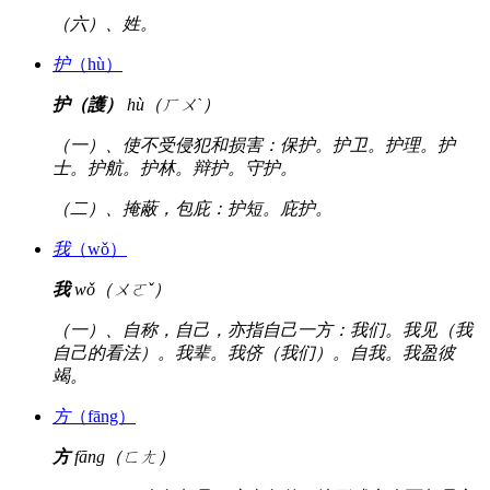
（六）、姓。
护
（hù）
护（護）
hù（ㄏㄨˋ）
（一）、使不受侵犯和损害：保护。护卫。护理。护
士。护航。护林。辩护。守护。
（二）、掩蔽，包庇：护短。庇护。
我
（wǒ）
我
wǒ（ㄨㄛˇ）
（一）、自称，自己，亦指自己一方：我们。我见（我
自己的看法）。我辈。我侪（我们）。自我。我盈彼
竭。
方
（fāng）
方
fāng（ㄈㄤ）