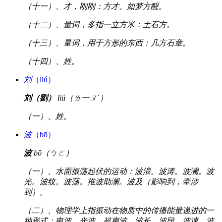
（十一）、才，刚刚：方才。如梦方醒。
（十二）、量词，多指一立方米：土石方。
（十三）、量词，用于方形的东西：几方石章。
（十四）、姓。
刘
（liú）
刘（劉）
liú（ㄌ一ㄡˊ）
（一）、姓。
波
（bō）
波
bō（ㄅㄛ）
（一）、水面振荡起伏的运动：波浪。波涛。波澜。波
光。波纹。波荡。推波助澜。波及（影响到，牵涉
到）。
（二）、物理学上指振动在物质中的传播能量递进的一
种形式：电波。光波。超声波。波长。波段。波速。波