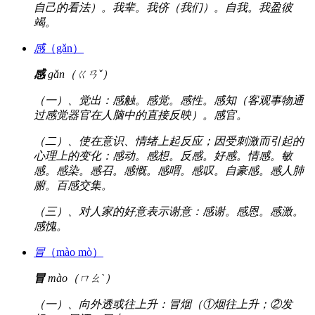
自己的看法）。我辈。我侪（我们）。自我。我盈彼
竭。
感
（gǎn）
感
gǎn（ㄍㄢˇ）
（一）、觉出：感触。感觉。感性。感知（客观事物通
过感觉器官在人脑中的直接反映）。感官。
（二）、使在意识、情绪上起反应；因受刺激而引起的
心理上的变化：感动。感想。反感。好感。情感。敏
感。感染。感召。感慨。感喟。感叹。自豪感。感人肺
腑。百感交集。
（三）、对人家的好意表示谢意：感谢。感恩。感激。
感愧。
冒
（mào mò）
冒
mào（ㄇㄠˋ）
（一）、向外透或往上升：冒烟（①烟往上升；②发