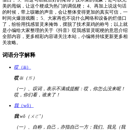
美的甩锅，让这个梗成为热门的调侃梗； 4、再加上说这句话
的时候，带上咳嗽的声音，会让整体变得更加的真实可信，一
时间火爆游戏圈； 5、大家再也不说什么网络和设备的烂借口
了，纷纷用找感冒灵来掩饰，摆脱了技术菜鸡的称号；以上就
是小编给大家整理的关于《抖音》哎我感冒灵呢梗的意思介绍
全部内容，更多精彩内容请关注本站，小编将持续更新更多相
关攻略。
词语分字解释
哎
（āi）
哎
āi（ㄞ）
（一）、叹词，表示不满或提醒：哎，你怎么没来呢！
哎，你们看，谁来了！
我
（wǒ）
我
wǒ（ㄨㄛˇ）
（一）、自称，自己，亦指自己一方：我们。我见（我