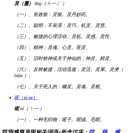
灵（靈）
líng（ㄌ一ㄥˊ）
（一）、有效验：灵验。灵丹妙药。
（二）、聪明，不呆滞：灵巧。机灵。灵慧。
（三）、敏捷的心理活动：灵机。灵感。灵性。
（四）、精神：灵魂。心灵。英灵。
（五）、旧时称神或关于神仙的：神灵。精灵。
（六）、反映敏捷，活动迅速：灵活。灵犀。灵便（
biàn ）。
（七）、关于死人的：幽灵。灵魂。灵柩。
呢
（ní ne）
呢
ní（ㄋ一ˊ）
（一）、一种毛织物：呢子。呢绒。毛呢。
哎我感冒灵呢相关词语
(所含汉字：
哎
、
我
、
感
、