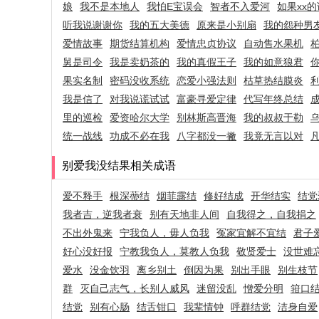
娘
我不是本地人
我怕E宝误会
智者不入爱河
如果xx的
听我说谢谢你
我的五大美德
原来是小别扇
我的怨种男
爱情故事
期货结算机构
爱情忠贞协议
自动售水果机
舅是司令
我是卖奶茶的
我的真假王子
我的如意狼君
果实名制
密码没收系统
恋爱小强法则
枯草热结膜炎
我是信了
对我说谎试试
富豪寻爱定律
代写年终总结
里的巡检
爱资哈尔大学
别林斯高晋海
我的叔叔于勒
统一战线
功成不必在我
八字都没一撇
我竟无言以对
别爱我没结果相关成语
爱不释手
根深蔕结
烟菲露结
修好结成
开华结实
结党
我者吉，逆我者衰
别有天地非人间
自我得之，自我捐之
不出外鬼来
宁我负人，毋人负我
冤家宜解不宜结
君子
好心没好报
宁教我负人，莫教人负我
敬贤爱士
没世难
爱水
没金饮羽
离乡别土
倒因为果
别出手眼
别生枝节
群
灭自己志气，长别人威风
迷留没乱
憎爱分明
箝口
结党
别有心肠
结舌钳口
我辈情钟
呼群结党
洁身自爱