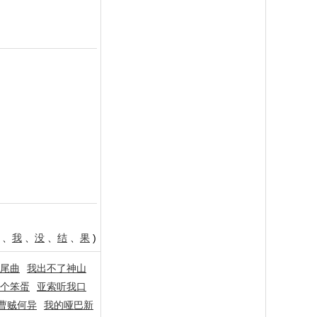
、
我
、
没
、
结
、
果
)
尾曲
我出不了神山
个笨蛋
亚索听我口
曹贼何异
我的哑巴新