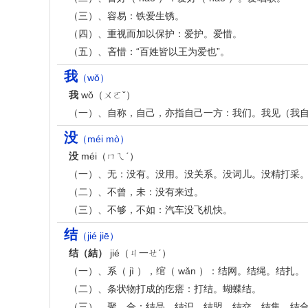
（三）、容易：铁爱生锈。
（四）、重视而加以保护：爱护。爱惜。
（五）、吝惜：“百姓皆以王为爱也”。
我
（wǒ）
我
wǒ（ㄨㄛˇ）
（一）、自称，自己，亦指自己一方：我们。我见（我
没
（méi mò）
没
méi（ㄇㄟˊ）
（一）、无：没有。没用。没关系。没词儿。没精打采
（二）、不曾，未：没有来过。
（三）、不够，不如：汽车没飞机快。
结
（jié jiē）
结（結）
jié（ㄐ一ㄝˊ）
（一）、系（ jì ），绾（ wǎn ）：结网。结绳。结扎。
（二）、条状物打成的疙瘩：打结。蝴蝶结。
（三）、聚，合：结晶。结识。结盟。结交。结集。结