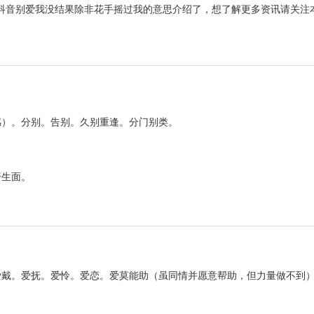
于抖音别爱我没结果除非花手摇过我的意思介绍了，想了解更多资讯请关注
感）。分别。告别。久别重逢。分门别类。
开生面。
爱戴。爱抚。爱怜。爱恋。爱莫能助（虽同情并愿意帮助，但力量做不到