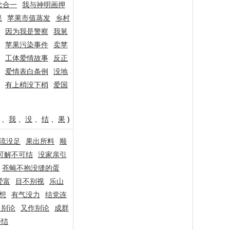
念合一
我与神明画押
果
苹果市值蒸发
乡村
因为我是警察
我舅
苹果污染事件
卖苹
工体爱情故事
反正
爱情表白条例
没地
有上梢没下梢
爱国
、
我
、
没
、
结
、
果
)
流没足
果出所料
顺
可解不可结
没家亲引
苍蝇不抱没缝的蛋
爱富
目不别视
乐山
想
有气没力
结党连
当别论
又作别论
成群
蒂结