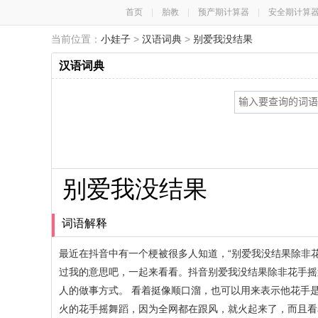
首页
|
胎教
|
预产期计算器
|
安全期计算
当前位置：
小娃子
>
汉语词典
>
别爱我没结果
汉语词典
别爱我没结果
词语解释
最近在抖音中有一个梗被很多人知道，“别爱我没结果除非
过我的意思吧，一起来看看。抖音别爱我没结果除非花手摇
人的做事方式。 看着挺像顺口溜，也可以用来表示他花手
火的花手摇舞蹈，因为全网都在跟风，就火起来了，而且看