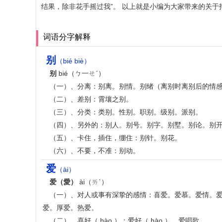
结果，除非花手摇过我”。 以上就是小编为大家带来的关
词语分字解释
别
（bié biè）
别
bié（ㄅ一ㄝˊ）
（一）、分离：别离。别情。别绪（离别时离别后的情
（二）、差别：霄壤之别。
（三）、分类：类别。性别。职别。级别。派别。
（四）、另外的：别人。别号。别字。别墅。别论。别
（五）、卡住，插住，绷住：别针。别花。
（六）、不要，不准：别动。
爱
（ài）
爱（愛）
ài（ㄞˋ）
（一）、对人或事有深挚的感情：喜爱。爱慕。爱情。
爱。厚爱。热爱。
（二）、喜好（ hào ）：爱好（ hào ）。爱唱歌。