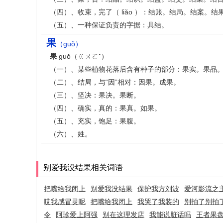
（四）、收束，完了（ liǎo ）：结账。结局。结案。
（五）、一种保证负责的字据：具结。
果
（guǒ）
果
guǒ（ㄍㄨㄛˇ）
（一）、某些植物花落后含有种子的部分：果实。果品
（二）、结局，与“因”相对：因果。成果。
（三）、坚决：果决。果断。
（四）、确实，真的：果真。如果。
（五）、充实，饱足：果腹。
（六）、姓。
别爱我没结果相关词语
把嘴给我闭上
别爱我没结果
保护我方刘波
爱河影流之
哎我感冒灵呢
把嘴给我闭上
我哭了我装的
别拍了别拍
令
阿珍爱上阿强
别在这理发店
我能说脏话吗
王者果