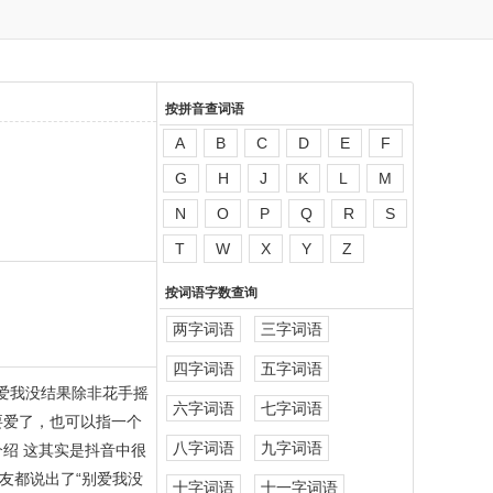
按拼音查词语
A
B
C
D
E
F
G
H
J
K
L
M
N
O
P
Q
R
S
T
W
X
Y
Z
按词语字数查询
两字词语
三字词语
四字词语
五字词语
爱我没结果除非花手摇
六字词语
七字词语
要爱了，也可以指一个
八字词语
九字词语
绍 这其实是抖音中很
友都说出了“别爱我没
十字词语
十一字词语