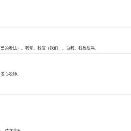
自己的看法）。我辈。我侪（我们）。自我。我盈彼竭。
。没心没肺。
合。结党营私。