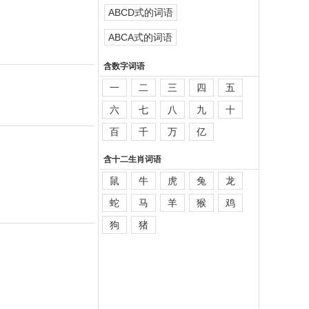
ABCD式的词语
ABCA式的词语
含数字词语
一
二
三
四
五
六
七
八
九
十
百
千
万
亿
含十二生肖词语
鼠
牛
虎
兔
龙
蛇
马
羊
猴
鸡
狗
猪