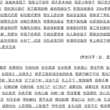
话
迪迦来接我了
我辈义不容辞
我不是本地的
我是小熊饼干
我们意
友
我饮酒点孤灯
张万森我刺挠
越劝我越生气
听我说谢谢你
256g苹
柏拉图式恋爱
柏拉图式爱情
我女儿是彭帅
我叔是金国友
我爸是丁局长
你报警也没用
绿喉芒果蜂鸟
肾爱救助基金
苹果平板电脑
你是我的生命
利奥波德别墅
电脑性别测试
果蔬保鲜胶囊
烦着呢别理我
第三性别厕所
成都，我爱你
等我下班再死
不相信爱情体
别人家的孩子
爱丽丝伪娘团
乌兹别克斯坦
永别了，武器
没肚皮揽泻药
有酒胆没饭胆
有上稍没下稍
凡·爱克兄弟
(所含汉字：
别
、
爱
聚群
怨离惜别
市怨结祸
你兄我弟
生别死离
先获我心
湮没罕闻
血
自我得之，自我失之
阎罗王面前须没放回的鬼
冤家可解不可结
冤仇
爱财，取之有道
过了这个村，没这个店
天上天下，惟我独尊
因果不爽
忘
结驷连镳
归根结柢
分别门户
分门别户
成羣结队
成羣结党
欺贫
别出新意
别具手眼
别具心肠
别树一旗
恩深爱重
忧国爱民
没心没
结舌
别无长物
理纷解结
爱手反裘
猥结蚊聚
爱如己出
别开一格
又
成群结伙
人弃我取，人取我予
穷年没世
走头没路
没世不忘
根深