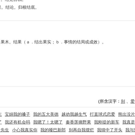
结果。结论。归根结底。
。果木。结果（ａ．结出果实；ｂ．事情的结局或成效）。
(所含汉字：
别
、
爱
主
宝娟我的嗓子
我的五大美德
越劝我越生气
打直球式恋爱
熊出没片
了
我还有机会吗
我嗯了！太嗯了
秦香莲摘野果
我刚提的新车
我真是
盘先生
小心我真实你
我的哑巴新郎
别再自我摆烂
我猜中了开头
我与