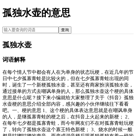
孤独水壶的意思
查询
孤独水壶
词语解释
在每个情人节中都会有人在为单身的状态玩梗，在近几年的节
日中七夕孤寡青蛙是比较火的，但在七夕孤寡青蛙出现的同
时，诞生了一个新梗孤独水壶，甚至还有商家扮演孤独水壶，
通过接单的方式去嘲讽单身的人，那么孤独水壶这个梗的具体
意思是什么呢？接下来小编就给大家整理了关于《抖音》孤独
水壶梗的意思介绍全部内容，感兴趣的小伙伴继续往下看看
吧。一、梗的意思 1、这个梗的具体表达意思就是在嘲讽单身
的人，是继孤寡青蛙的梗之后，在抖音上火起来的新梗； 2、
在每年七夕都是孤寡青蛙，而今年网友们不在对孤寡青蛙玩梗
了，转向了孤独水壶这个寡王特色新梗； 3、烧水的时候一般
都是咕嘟咕嘟的声音，而变成谐音梗后跟孤独孤独有着一样的