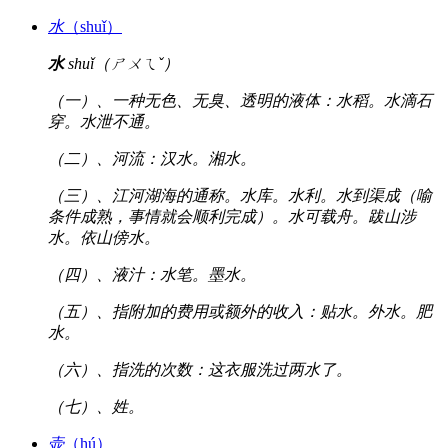
水
（shuǐ）
水
shuǐ（ㄕㄨㄟˇ）
（一）、一种无色、无臭、透明的液体：水稻。水滴石
穿。水泄不通。
（二）、河流：汉水。湘水。
（三）、江河湖海的通称。水库。水利。水到渠成（喻
条件成熟，事情就会顺利完成）。水可载舟。跋山涉
水。依山傍水。
（四）、液汁：水笔。墨水。
（五）、指附加的费用或额外的收入：贴水。外水。肥
水。
（六）、指洗的次数：这衣服洗过两水了。
（七）、姓。
壶
（hú）