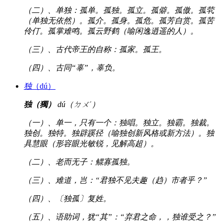
（二）、单独：孤单。孤独。孤立。孤僻。孤傲。孤茕
（单独无依然）。孤介。孤身。孤危。孤芳自赏。孤苦
伶仃。孤掌难鸣。孤云野鹤（喻闲逸逍遥的人）。
（三）、古代帝王的自称：孤家。孤王。
（四）、古同“辜”，辜负。
独
（dú）
独（獨）
dú（ㄉㄨˊ）
（一）、单一，只有一个：独唱。独立。独霸。独裁。
独创。独特。独辟蹊径（喻独创新风格或新方法）。独
具慧眼（形容眼光敏锐，见解高超）。
（二）、老而无子：鳏寡孤独。
（三）、难道，岂：“君独不见夫趣（趋）市者乎？”
（四）、〔独孤〕复姓。
（五）、语助词，犹“其”：“弃君之命，，独谁受之？”