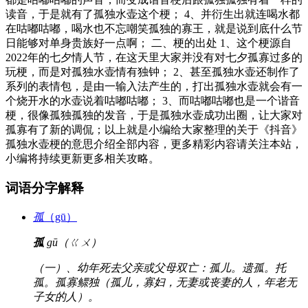
读音，于是就有了孤独水壶这个梗； 4、并衍生出就连喝水都
在咕嘟咕嘟，喝水也不忘嘲笑孤独的寡王，就是说到底什么节
日能够对单身贵族好一点啊； 二、梗的出处 1、这个梗源自
2022年的七夕情人节，在这天里大家并没有对七夕孤寡过多的
玩梗，而是对孤独水壶情有独钟； 2、甚至孤独水壶还制作了
系列的表情包，是由一输入法产生的，打出孤独水壶就会有一
个烧开水的水壶说着咕嘟咕嘟； 3、而咕嘟咕嘟也是一个谐音
梗，很像孤独孤独的发音，于是孤独水壶成功出圈，让大家对
孤寡有了新的调侃；以上就是小编给大家整理的关于《抖音》
孤独水壶梗的意思介绍全部内容，更多精彩内容请关注本站，
小编将持续更新更多相关攻略。
词语分字解释
孤
（gū）
孤
gū（ㄍㄨ）
（一）、幼年死去父亲或父母双亡：孤儿。遗孤。托
孤。孤寡鳏独（孤儿，寡妇，无妻或丧妻的人，年老无
子女的人）。