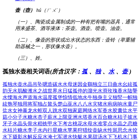
壶（壺）
hú（ㄏㄨˊ）
（一）、陶瓷或金属制成的一种有把有嘴的器具，通常
用来盛茶、酒等液体：茶壶。酒壶。喷壶。油壶。
（二）、像壶的形状或出水状态的东西：壶铃（举重辅
助器械之一，形状像水壶）。
（三）、姓。
孤独水壶相关词语
(所含汉字：
孤
、
独
、
水
、
壶
)
孤独水壶
水晶吊坠
嗯造碳水
水母迷因
金鷄独立
三日曲水
幺絃孤
韵
无水肌酸
潍水之战
世界水日
猛孤停的
溜光水滑
玫瑰香水
陆讋
水慄
海水声道
海水温度
孤堡惊情
低地水牛
独身主义
独竪一帜
独
絃匏琴
独用将军
独占鼇头
楚山巫水
八八水灾
猪水疱病
响水童尸
盐水女神
暴龙水蛭
双人跳水
双独家庭
网络水军
香水胶囊
盐水平
菇
小分子水
糖水杏子
薪水上限
亚洲水塔
香水百合
糖水桔子
披水
牙子
水晶头骨
水稻铁甲
水下考古
桃花水母
水准零点
水晶之恋
糖
水桔片
糖水李子
水内行星
糖水苹果
狩猎纹壶
缺水性斑
思念水饺
水下摄影
水解反应
水淹七军
潜水快艇
水果甜汤
水下飞机
水门事