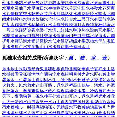
件
水泥纸箱
水果沼气
水坑虐猫
水陆法会
水泡金鱼
水果面膜
七毛
水军
水灵仙子
水星凌日
水生植物
清水公寓
泡妞水杯
勒水花牙
商
水八景
坑道突水
乾隆水芹
潜水河乌
活化水机
临床脱水
南水北调
卤水鸭胗
猎水獭犬
阶梯水价
泡沫水饺
金水二号
开水有毒
节水浴
缸
菊水作战
节水马桶
官厅水库
孤独瘟疫
海月水母
独龙杜鹃
金水
一号
口水经济
金香水梨
打水漂儿
红炖水鸭
冷热水澡
畸形水果
防
水防漏
黄河壶口
孤独社交
海水倒灌
壶门券口
海螺水泥
海水西调
抚州水蕹
防涝水稻
超级胶水
低水经济
超级水果
宠物水母
艾滋孤
儿
水准原点
水文预报
山山水水
孤对电子
秦田水月
孤独水壶相关成语
(所含汉字：
孤
、
独
、
水
、
壶
)
乐水乐山
只影孤形
野鬼孤魂
独根孤种
孤秦陋宋
孤子寡妇
巫山洛
水
孤孤零零
孤孤恓恓
向隅独泣
水底捞明月
付之逝水
匠心独出
智
者乐水，仁者乐山
孤阴则不生，独阳则不长
君子之交接如水
以
火救火，以水救水
逢山开路，遇水迭桥
高山低头，河水让路
泥
菩萨落水，自身难保
远水救不得近渴
如饮水者，冷热自知
天上
天下，惟我独尊
一碗水往平处端
逢山开道，遇水造桥
远水难救
近火
一清如水
山穷水絶
千水万山
孤鸾寡鹄
凤只鸾孤
观山翫水
风
宿水餐
独步一时
孤寡鳏独
孤立无助
反水不收
独鹤鸡羣
独步当世
杯水舆薪
杯水之敬
游山翫水
形孤影寡
宿水飱风
水远山长
水底纳