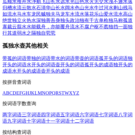
瓜
顺水推舟
水浄鹅飞
山长水远
水光山色
水火无交
水洩不通
水落
归槽
水流云散
水石清华
山长水阔
水色山光
水牛过河
水剩山残
马
如流水
马水车龙
民贼独夫
马龙车水
流水落花
乐山爱水
流水高山
绝世独立
火热水深
独善吾身
独头政治
独有千古
单枪独马
称孤道
寡
裁云翦水
水能载舟，亦能覆舟
流水不腐户枢不蠹
独挡一面
独
行其道
弱水之隔
独自茕茕
孤独水壶其他相关
带孤的词语
带独的词语
带水的词语
带壶的词语
孤开头的词语
独
开头的词语
水开头的词语
壶开头的词语
孤开头的成语
独开头的
成语
水开头的成语
壶开头的成语
按拼音查词语
A
B
C
D
E
F
G
H
J
K
L
M
N
O
P
Q
R
S
T
W
X
Y
Z
按词语字数查询
两字词语
三字词语
四字词语
五字词语
六字词语
七字词语
八字词
语
九字词语
十字词语
十一字词语
十二字词语
按结构查词语