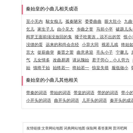
秦始皇的小曲儿相关成语
至小无内
騃女痴儿
孤秦陋宋
委委曲曲
眼大肚小
九曲
乞儿
家生子儿
由小见大
乡曲之誉
马前小卒
破题儿头
阎罗王面前须没放回的鬼
哑子吃黄连，说不出的苦
恨小
没缝的蛋
远来的和尚会念经
小异大同
视若儿戏
终始
言大
徙薪曲突
秦晋之盟
曲意承迎
毛头小子
宁馨儿
气
儿女情多
改曲易调
请从隗始
君子劳心，小人劳力
始
慎终于始
始终若一
终始若一
惊皇失措
服低做小
秦始皇的小曲儿其他相关
带秦的词语
带始的词语
带皇的词语
带的的词语
带小
小开头的词语
曲开头的词语
儿开头的词语
秦开头的成
友情链接:
文章网站地图
词典网站地图
保险网
看答案网
普洱吧网