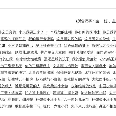
(所含汉字：
秦
、
始
、
皇
什么是真的
小夫我要进来了
一个玩劫的主播
你有你的保时捷
你是我
高雅的江南气息
我的银行卡密码
这是可以说的吗
这是另外的价钱
生
姐姐
小丑竟是我自己
早上好香奈儿们
我给你阔的身上
原来我才是小
骨最端正
纸煤儿,纸媒儿
共产主义儿童团
围脖时期的爱情
面向过程的
静的山岗
中小学女性教育
遥远星球的孩子
我的爱如此麻辣
小岛屿国
清洁工绳牵儿子
你的手机我做主
女儿霸占拆迁款
雷声大；雨点小
哈尔
非常艰难的决定
儿童通货膨胀率
保姆摔婴儿视频
比猪还胖的荣妈
儿
枢纽
初生犊儿不怕虎
杨乃武与小白菜
依依惜别的深情
为戴西小姐开
亚的牧人
谁是最可爱的人
卖火柴的小女孩
少年维特的烦恼
中国少年
百二秦关终属楚
蛇入筩中曲性在
河里孩儿岸上娘
治大国如烹小鲜
头半
伦斯
胳膊肘儿朝外拐
秤铊虽小压千斤
六一国际儿童节
秤铊虽小压千
儿弄扫帚
敢把皇帝拉下马
现代十六家小品
先下米儿先吃饭
身正不怕