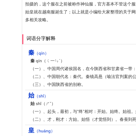
拍摄的，这个服在之前被称作神仙服，官方基本不管这个服
始皇就在越南服诞生了；以上就是小编给大家整理的关于网
多相关攻略。
词语分字解释
秦
（qín）
秦
qín（ㄑ一ㄣˊ）
（一）、中国周代诸侯国名，在今陕西省和甘肃省一带：朝
（二）、中国朝代名：秦代。秦镜高悬（喻法官判案的公
（三）、中国陕西省的别称。
始
（shǐ）
始
shǐ（ㄕˇ）
（一）、起头，最初，与“终”相对：开始。始终。始祖
（二）、才，刚才：方始。始悟（才觉悟到）。春蚕到
皇
（huáng）