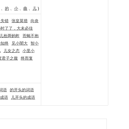
、
的
、
小
、
曲
、
儿
)
皇失错
张皇莫措
向炎
小时了了，大未必佳
儿拴两蚂蚱
苍蝇不抱
始知终
见小闇大
智小
儿
儿女之态
小里小
度君子之腹
终而复
词语
的开头的词语
成语
儿开头的成语