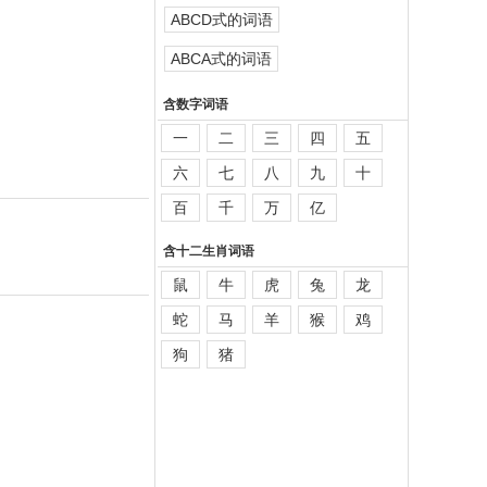
ABCD式的词语
ABCA式的词语
含数字词语
一
二
三
四
五
六
七
八
九
十
百
千
万
亿
含十二生肖词语
鼠
牛
虎
兔
龙
蛇
马
羊
猴
鸡
狗
猪