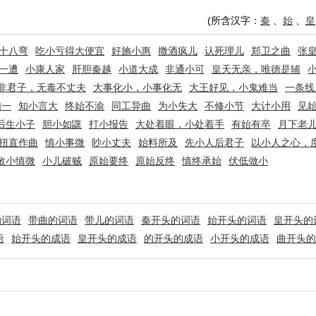
(所含汉字：
秦
、
始
、
皇
十八弯
吃小亏得大便宜
好施小惠
撒酒疯儿
认死理儿
郑卫之曲
张
一遭
小康人家
肝胆秦越
小道大成
非通小可
皇天无亲，唯德是辅
非君子，无毒不丈夫
大事化小，小事化无
大王好见，小鬼难当
一条线
如一
知小言大
终始不渝
同工异曲
为小失大
不修小节
大计小用
见
后生小子
胆小如鼷
打小报告
大处着眼，小处着手
有始有卒
月下老
扭直作曲
慎小事微
眇小丈夫
始料所及
先小人后君子
以小人之心，
敬小慎微
小儿破贼
原始要终
原始反终
慎终承始
伏低做小
的词语
带曲的词语
带儿的词语
秦开头的词语
始开头的词语
皇开头的
语
始开头的成语
皇开头的成语
的开头的成语
小开头的成语
曲开头的