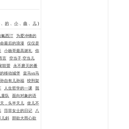
、
的
、
小
、
曲
、
儿
)
的氟西汀
为爱冲锋的
命最后的浪漫
仅仅是
怪
小杨哥最高谢礼
你
语言
空当子,空当儿
家联盟
永不磨灭的番
的移动城堡
皇马vs马
孙自有儿孙福
绞刑架
车
人生哲学的一课
我
儿童队
面向对象的语
天，头半天儿
坐儿不
筋
莎菲女士的日记
八
影儿斜
胆欲大而心欲