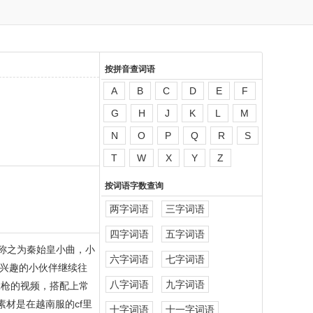
按拼音查词语
A
B
C
D
E
F
G
H
J
K
L
M
N
O
P
Q
R
S
T
W
X
Y
Z
按词语字数查询
两字词语
三字词语
四字词语
五字词语
称之为秦始皇小曲，小
六字词语
七字词语
兴趣的小伙伴继续往
八字词语
九字词语
拿枪的视频，搭配上常
素材是在越南服的cf里
十字词语
十一字词语