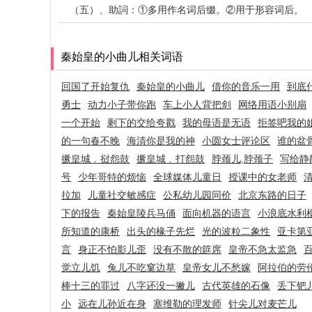
（五）、助詞：①多用作名词后缀。②用于形容词后。
秦始皇的小曲儿相关词语
回国了开始复仇
秦始皇的小曲儿
借你的音乐一用
到底
勇士
动力小子带你跑
车上小人背把剑
网络用语小别扇
一个开始
剩下的交给夸戳
我的母语是无语
拒签吧我的
的一句春不晚
海清你是我的神
小圆女士评论区
谁的盆
撅皇城﹐挝怨鼓
撅皇城﹐打怨鼓
脖颈儿,脖颈子
写给静
号
少年哥特的烦恼
全球媒体儿童日
授课中的女老师
拉加
儿童社交敏感症
公私幼儿园同价
北京东路的日子
下的报告
秦始皇陵兵马俑
面向机器的语言
小浪底水利
所知道的康桥
出头的椽子先烂
光的波粒二象性
亚卡第
言
身正不怕影儿歪
没有不散的筵席
皇帝不急太监急
觉立儿饥
兔儿不吃窠边草
皇帝女儿不愁嫁
阿拉伯的劳
棒十三的罪过
八字还没一撇儿
古代英雄的石像
丢下钯
小
远在儿孙近在身
塞维勒的理发师
针尖儿对麦芒儿