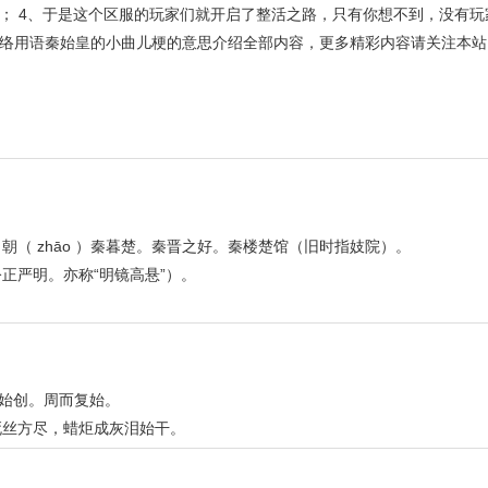
； 4、于是这个区服的玩家们就开启了整活之路，只有你想不到，没有玩
络用语秦始皇的小曲儿梗的意思介绍全部内容，更多精彩内容请关注本站
（ zhāo ）秦暮楚。秦晋之好。秦楼楚馆（旧时指妓院）。
正严明。亦称“明镜高悬”）。
。始创。周而复始。
死丝方尽，蜡炬成灰泪始干。