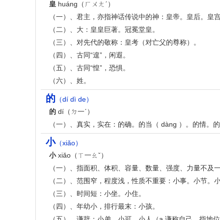
皇
huáng（ㄏㄨㄤˊ）
（一）、君主，亦指神话传说中的神：皇帝。皇后。皇
（二）、大：皇皇巨著。冠冕堂皇。
（三）、对先代的敬称：皇考（对亡父的尊称）。
（四）、古同“遑”，闲遐。
（五）、古同“惶”，恐惧。
（六）、姓。
的
（dí dì de）
的
dí（ㄉ一ˊ）
（一）、真实，实在：的确。的当（ dàng ）。的情。
小
（xiǎo）
小
xiǎo（ㄒ一ㄠˇ）
（一）、指面积、体积、容量、数量、强度、力量不及一
（二）、范围窄，程度浅，性质不重要：小事。小节。
（三）、时间短：小坐。小住。
（四）、年幼小，排行最末：小孩。
（五）、谦辞：小弟。小可。小人（a.谦称自己，指地位低