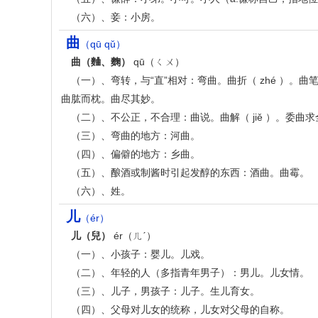
（六）、妾：小房。
曲
（qū qǔ）
曲（麯、麴）
qū（ㄑㄨ）
（一）、弯转，与“直”相对：弯曲。曲折（ zhé ）
曲肱而枕。曲尽其妙。
（二）、不公正，不合理：曲说。曲解（ jiě ）。委曲求
（三）、弯曲的地方：河曲。
（四）、偏僻的地方：乡曲。
（五）、酿酒或制酱时引起发醇的东西：酒曲。曲霉。
（六）、姓。
儿
（ér）
儿（兒）
ér（ㄦˊ）
（一）、小孩子：婴儿。儿戏。
（二）、年轻的人（多指青年男子）：男儿。儿女情。
（三）、儿子，男孩子：儿子。生儿育女。
（四）、父母对儿女的统称，儿女对父母的自称。