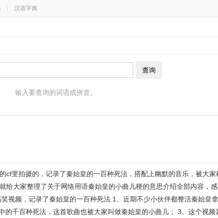
器
|
汉语字典
查询
输入要查询的词语或拼音。
的cf里拍摄的，记录了秦始皇的一百种死法，搭配上幽默的音乐，被大家
就给大家整理了关于网络用语秦始皇的小曲儿梗的意思介绍全部内容，感
搞笑视频，记录了秦始皇的一百种死法 1、近期不少小伙伴都整活秦始皇
f中战斗中的千百种死法，这首歌曲也被大家叫做秦始皇的小曲儿； 3、这个视频