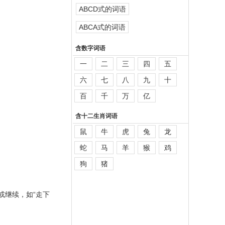
ABCD式的词语
ABCA式的词语
含数字词语
一
二
三
四
五
六
七
八
九
十
百
千
万
亿
含十二生肖词语
鼠
牛
虎
兔
龙
蛇
马
羊
猴
鸡
狗
猪
或继续，如“走下