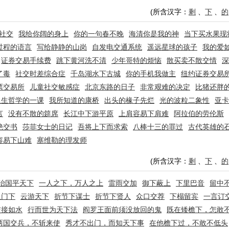
(所含汉字：
剩
、
下
、
的
型社交
我给你阔的身上
你的一句春不晚
海清你是我的神
当下买水果现
过程的语言
写给静静的山岗
自发电交通系统
遥远星球的孩子
我的爱
证券交易手续费
跳下黄河洗不清
少年哥特的烦恼
散买卖不散交情
深
了毒
社交时差综合症
千岛湖水下古城
你的手机我做主
纽约证券交易
票交易所
儿童社交敏感症
北京东路的日子
非常艰难的决定
比猪还胖
人生哲学的一课
我所知道的康桥
出头的椽子先烂
光的波粒二象性
亚卡
言
没有不散的筵席
长江中下游平原
上肩容易下肩难
阿拉伯的劳伦斯
绝交书
莎菲女士的日记
吾将上下而求索
八棒十三的罪过
古代英雄的
容易下山难
塞维勒的理发师
(所含汉字：
剩
、
下
、
的
治国平天下
一人之下，万人之上
雷雨交加
御下蔽上
下里巴音
留中
人门下
云游天下
折节下谋士
折节下贤人
众口交荐
下榻留宾
一言订
交接如水
行而世为天下法
阎罗王面前须没放回的鬼
既在矮檐下，怎敢
两国交兵，不斩来使
秀才不出门，而知天下事
在他檐下过，不敢不低头