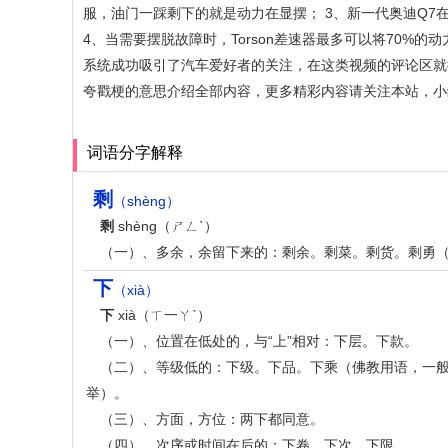
服，油门一踩剩下的就是动力在显摆； 3、新一代奥迪Q7在其
4、当需要摆脱故障时，Torson差速器最多可以将70%的
系统成功吸引了汽车爱好者的关注，在这类视频的评论区就
夸戳梗的意思介绍全部内容，更多精彩内容请关注本站，小
词语分字解释
剩
（shèng）
剩
shèng（ㄕㄥˋ）
（一）、多余，余留下来的：剩余。剩菜。剩货。剩勇（
下
（xià）
下
xià（ㄒ一ㄚˋ）
（一）、位置在低处的，与“上”相对：下层。下款。
（二）、等级低的：下级。下品。下乘（佛教用语，一般
举）。
（三）、方面，方位：两下都同意。
（四）、次序或时间在后的：下卷。下次。下限。