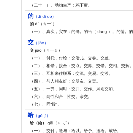
（二十一）、动物生产：鸡下蛋。
的
（dí dì de）
的
dí（ㄉ一ˊ）
（一）、真实，实在：的确。的当（ dàng ）。的情。
交
（jiāo）
交
jiāo（ㄐ一ㄠ）
（一）、付托，付给：交活儿。交卷。交差。
（二）、相错，接合：交点。交界。交错。交相。交辉
（三）、互相来往联系：交流。交易。交涉。
（四）、与人相友好：交朋友。交契。
（五）、一齐，同时：交并。交作。风雨交加。
（六）、两性和合：性交。杂交。
（七）、同“跤”。
给
（gěi jǐ）
给（給）
gěi（ㄍㄟˇ）
（一）、交付，送与：给以。给予。送给。献给。