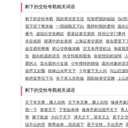
剩下的交给夸戳相关词语
剩下的交给夸戳
我的母语是无语
拒签吧我的姐姐
Siri
我下班了蟹老板
一唱雄鷄天下白
围脖时期的爱情
面向
番号
虚拟社交依赖症
香港证券交易所
苏州公交门事件
失症侯群
授课中的女老师
上海证券交易所
谁在爱里下
金交易所整顿
挤公交终极攻略
交叉有序登机法
海盗股
告
面向机器的语言
外交特权和豁免
依依惜别的深情
爱的人
卖火柴的小女孩
少年维特的烦恼
面向对象的语
葫芦又起瓢
桂林山水甲天下
十年窗下无人问
与山巨源
敢把皇帝拉下马
先下米儿先吃饭
国际标准交谊舞
上山
剩下的交给夸戳相关成语
天下本无事，庸人自扰
天下本无事，庸人自扰
修身齐家
西一下
誉塞天下
下笔如有神
修身齐家治国平天下
寄
势
膝下犹虚
大白于天下
溥天之下，莫非王土
君子之
说不出的苦
降尊临卑，屈高就下
君子交绝，不出恶声