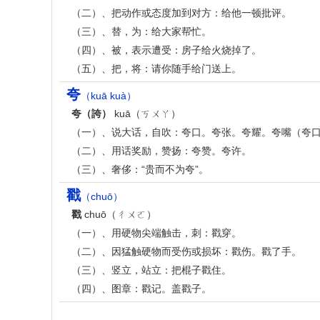
（二）、把动作或态度加到对方：给他一顿批评。
（三）、替，为：给大家帮忙。
（四）、被，表示遭受：房子给火烧掉了。
（五）、把，将：请你随手给门送上。
夸
（kuā kuà）
夸（誇）
kuā（ㄎㄨㄚ）
（一）、说大话，自吹：夸口。夸张。夸耀。夸嘴（夸
（二）、用话奖励，赞扬：夸赞。夸许。
（三）、奢侈：“贵而不为夸”。
戳
（chuō）
戳
chuō（ㄔㄨㄛ）
（一）、用硬物尖端触击，刺：戳穿。
（二）、因猛触硬物而受伤或损坏：戳伤。戳了手。
（三）、竖立，站立：把棍子戳住。
（四）、图章：戳记。盖戳子。