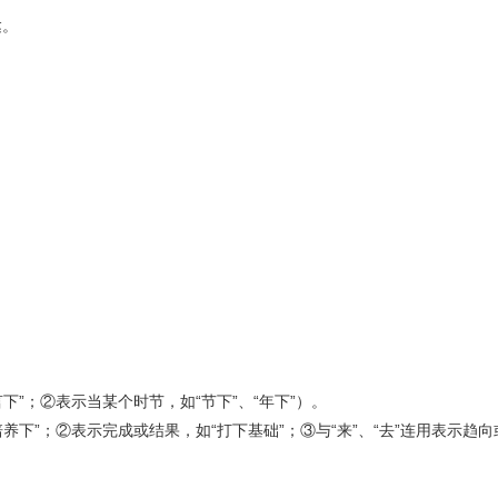
达。
。
下”；②表示当某个时节，如“节下”、“年下”）。
养下”；②表示完成或结果，如“打下基础”；③与“来”、“去”连用表示趋向