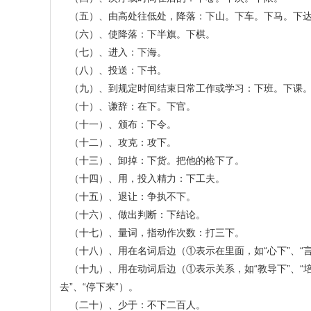
（五）、由高处往低处，降落：下山。下车。下马。下
（六）、使降落：下半旗。下棋。
（七）、进入：下海。
（八）、投送：下书。
（九）、到规定时间结束日常工作或学习：下班。下课
（十）、谦辞：在下。下官。
（十一）、颁布：下令。
（十二）、攻克：攻下。
（十三）、卸掉：下货。把他的枪下了。
（十四）、用，投入精力：下工夫。
（十五）、退让：争执不下。
（十六）、做出判断：下结论。
（十七）、量词，指动作次数：打三下。
（十八）、用在名词后边（①表示在里面，如“心下”、“言
（十九）、用在动词后边（①表示关系，如“教导下”、“培
去”、“停下来”）。
（二十）、少于：不下二百人。