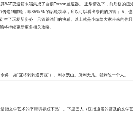
8AT变速箱末端集成了自锁Torson差速器。 正常情况下，前后桥的扭矩
动力传递到前轮，即85% % 的后轮功率，所以可以看出夸戳的厉害； 5、
衍生了玩梗新姿势，只管踩油门的快感。以上就是小编给大家带来的你只
编将持续更新更多相关攻略。
余勇，如“宜将剩剩追穷寇”）。剩水残山。所剩无几。就剩他一个人。
借指文学艺术的平庸境界或下品）。下里巴人（泛指通俗的普及的文学艺