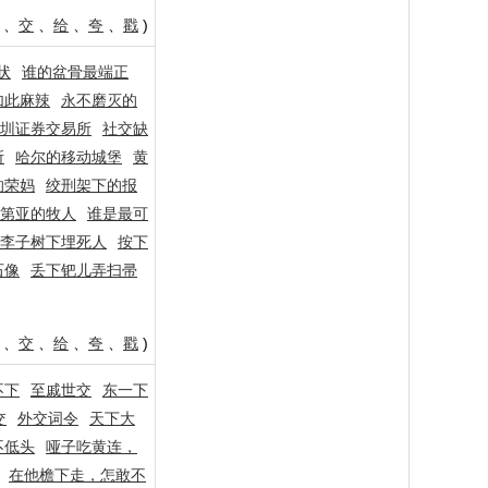
、
交
、
给
、
夸
、
戳
)
状
谁的盆骨最端正
如此麻辣
永不磨灭的
圳证券交易所
社交缺
所
哈尔的移动城堡
黄
的荣妈
绞刑架下的报
第亚的牧人
谁是最可
李子树下埋死人
按下
石像
丢下钯儿弄扫帚
、
交
、
给
、
夸
、
戳
)
不下
至戚世交
东一下
交
外交词令
天下大
不低头
哑子吃黄连，
在他檐下走，怎敢不