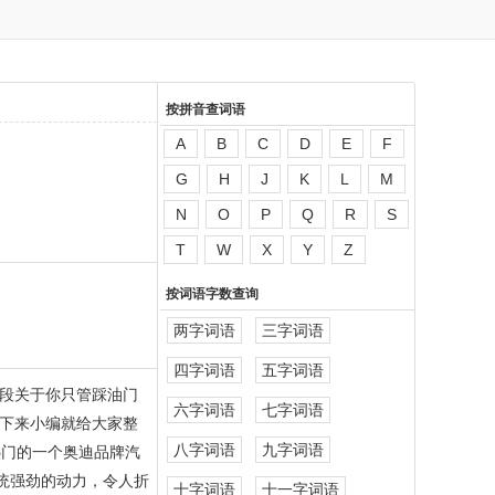
按拼音查词语
A
B
C
D
E
F
G
H
J
K
L
M
N
O
P
Q
R
S
T
W
X
Y
Z
按词语字数查询
两字词语
三字词语
四字词语
五字词语
段关于你只管踩油门
六字词语
七字词语
下来小编就给大家整
八字词语
九字词语
热门的一个奥迪品牌汽
系统强劲的动力，令人折
十字词语
十一字词语