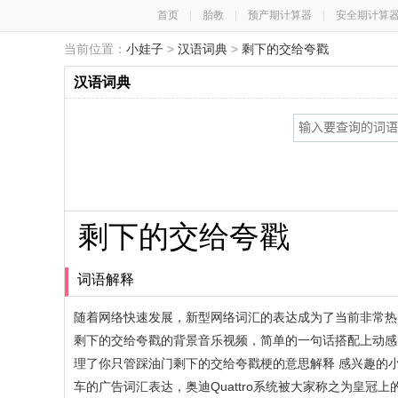
首页
|
胎教
|
预产期计算器
|
安全期计算
当前位置：
小娃子
>
汉语词典
>
剩下的交给夸戳
汉语词典
剩下的交给夸戳
词语解释
随着网络快速发展，新型网络词汇的表达成为了当前非常热
剩下的交给夸戳的背景音乐视频，简单的一句话搭配上动感
理了你只管踩油门剩下的交给夸戳梗的意思解释 感兴趣的
车的广告词汇表达，奥迪Quattro系统被大家称之为皇冠上