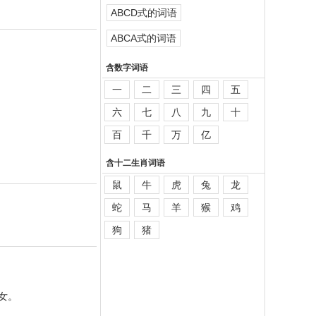
ABCD式的词语
ABCA式的词语
含数字词语
一
二
三
四
五
六
七
八
九
十
百
千
万
亿
含十二生肖词语
鼠
牛
虎
兔
龙
蛇
马
羊
猴
鸡
狗
猪
）女。