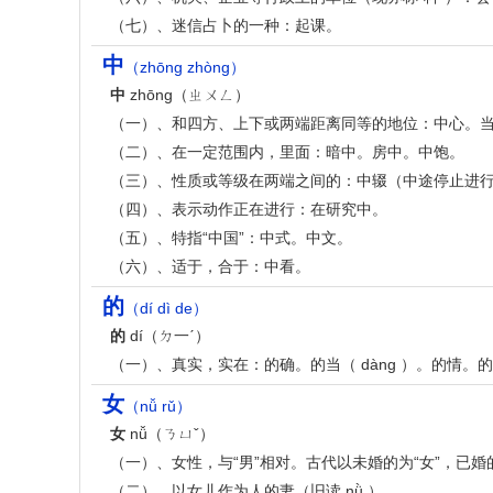
（七）、迷信占卜的一种：起课。
中
（zhōng zhòng）
中
zhōng（ㄓㄨㄥ）
（一）、和四方、上下或两端距离同等的地位：中心。当（
（二）、在一定范围内，里面：暗中。房中。中饱。
（三）、性质或等级在两端之间的：中辍（中途停止进
（四）、表示动作正在进行：在研究中。
（五）、特指“中国”：中式。中文。
（六）、适于，合于：中看。
的
（dí dì de）
的
dí（ㄉ一ˊ）
（一）、真实，实在：的确。的当（ dàng ）。的情。
女
（nǚ rǔ）
女
nǚ（ㄋㄩˇ）
（一）、女性，与“男”相对。古代以未婚的为“女”，已婚的
（二）、以女儿作为人的妻（旧读 nǜ ）。