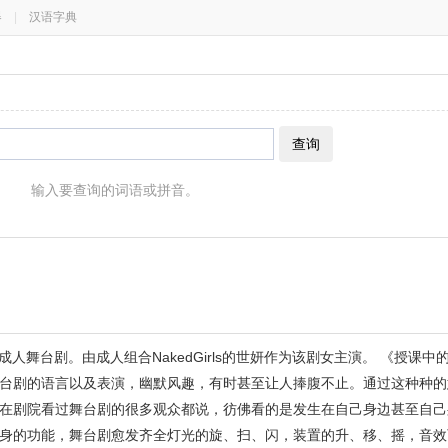
器
|
汉语字典
查询
输入要查询的词语或拼音。
人舞台剧。由成人组合NakedGirls的世妍作为该剧女主演。 《授课
台剧的语言以及表演，幽默风趣，有时甚至让人捧腹不止。通过这种种的
在剧院看过舞台剧的很多观众都说，彷佛看的是发生在自己身边甚至自己
身的功能，舞台剧愈发齐全灯光的旋、扫、闪，装置的升、移、摇，音效