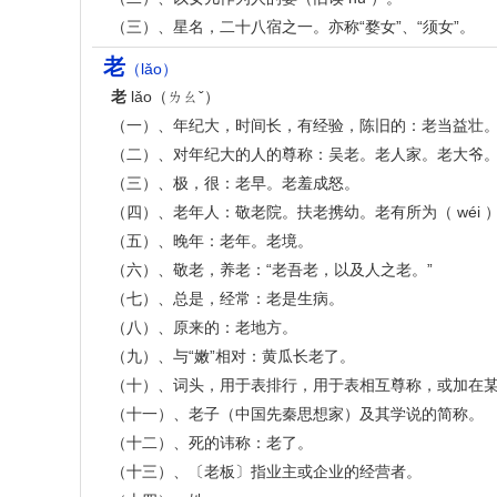
（三）、星名，二十八宿之一。亦称“婺女”、“须女”。
老
（lǎo）
老
lǎo（ㄌㄠˇ）
（一）、年纪大，时间长，有经验，陈旧的：老当益壮
（二）、对年纪大的人的尊称：吴老。老人家。老大爷
（三）、极，很：老早。老羞成怒。
（四）、老年人：敬老院。扶老携幼。老有所为（ wéi 
（五）、晚年：老年。老境。
（六）、敬老，养老：“老吾老，以及人之老。”
（七）、总是，经常：老是生病。
（八）、原来的：老地方。
（九）、与“嫩”相对：黄瓜长老了。
（十）、词头，用于表排行，用于表相互尊称，或加在
（十一）、老子（中国先秦思想家）及其学说的简称。
（十二）、死的讳称：老了。
（十三）、〔老板〕指业主或企业的经营者。