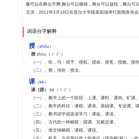
像可以在舞台升腾;舞台可以横移，舞台可以旋转，舞台可以云
主演，2011年3月18日在首尔大学路某剧场举行新闻发布
词语分字解释
授
（shòu）
授
shòu（ㄕㄡˋ）
（一）、给，与：授予。授权。授命。授奖。授旗。授
（二）、教，传给：授业。
课
（kè）
课（課）
kè（ㄎㄜˋ）
（一）、教学上的一个阶段：上课。课时。课间。旷课
（二）、教学的科目：课程。课表。基础课。专业课。
（三）、教书讲学或攻读学习：课徒。课读。
（四）、古代的一种赋税：国课。完粮交课。
（五）、使交纳赋税：课税。课役。
（六）、机关、企业等行政上的单位（现亦称“科”）：会