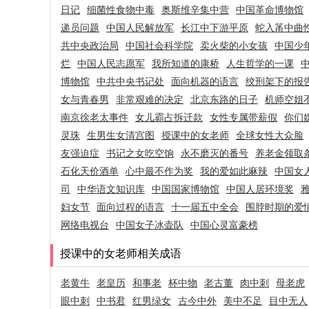
日记
细菌性食物中毒
奥斯维辛集中营
中国革命博物馆
递员问题
中国人民解放军
长江中下游平原
蛇入筩中曲
共中央政治局
中国社会科学院
卖火柴的小女孩
中国少
烂
中国人民志愿军
我所知道的康桥
人生哲学的一课
博物馆
中共中央书记处
面向机器的语言
绞刑架下的报
女与青春男
非常艰难的决定
北京东路的日子
机师空姐
南京徐老太事件
女儿霸占拆迁款
女性专属带薪假
你们
灵珠
生男生女清宫图
授课中的女老师
全球女性大众脸
友强迫症
书记之女吃空饷
永不磨灭的番号
养老金领取
石化天价酒单
心中最不作为奖
我的爱如此麻辣
中国女
司
中华语文知识库
中国国家博物馆
中国人居环境奖
妇女节
面向过程的语言
十一届五中全会
围脖时期的爱
网络电视台
中国女子冰壶队
中国心灵富豪榜
授课中的女老师相关成语
老黄牛
老皇历
和事老
杯中物
老古董
肉中刺
母老虎
眼中刺
中书君
红男绿女
古今中外
美中不足
目中无人