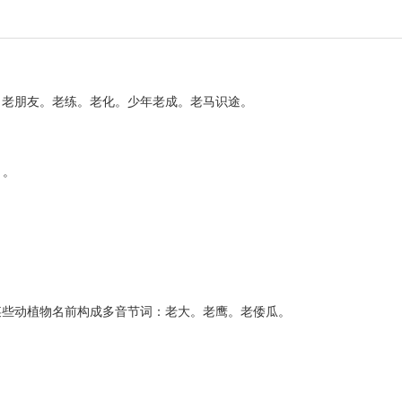
。老朋友。老练。老化。少年老成。老马识途。
。
）。
某些动植物名前构成多音节词：老大。老鹰。老倭瓜。