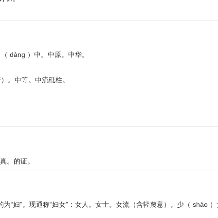
 dàng ）中。中原。中华。
行）。中等。中流砥柱。
的真。的证。
为“妇”。现通称“妇女”：女人。女士。女流（含轻蔑意）。少（ shào 