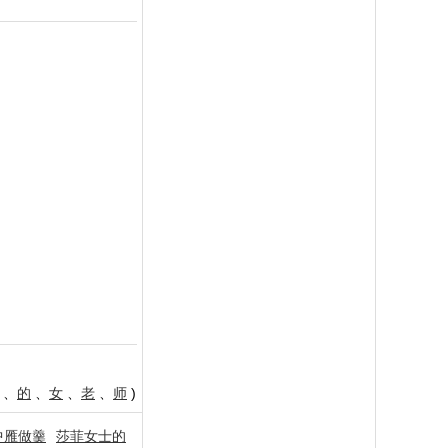
、
的
、
女
、
老
、
师
)
中雁做羹
莎菲女士的