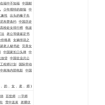
在福中不知福
中国邮
队
少年维特的烦恼
中
二象性
出头的椽子先
尼布楚条约
中国历史
高校处女排行榜
电波
寞法
老公等级鉴定书
价价格表
女娲传说之
诞老人秘书处
完美女
师
中国家长口头禅
中
息放贷
中国盐业总公
工程师计划
国际劳动
中南海内部电影
中国
、
的
、
女
、
老
、
师
)
俏
百世师
一字师
柱
雪中送炭
老骥伏