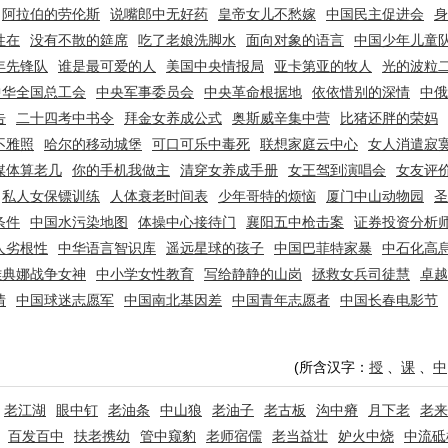
阿拉伯的劳伦斯
说嘴郎中无好药
皇帝女儿不愁嫁
中国民主促进会
身
性在
没有不散的筵席
吃了老娘洗脚水
面向对象的语言
中国少年儿童
年先锋队
谁是最可爱的人
美国中央情报局
亚卡第亚的牧人
光的波粒
中华全国总工会
中央军事委员会
中央革命根据地
依依惜别的深情
中俄
告
二十四考中书令
拜金女养成公式
奥斯威辛集中营
比猪还胖的荣妈
不雅照
哈尔的移动城堡
可口可乐中毒死
联想家庭云中心
女人消遣寂
媒体算老几
你的手机我做主
清穿女养成手册
女王驾到演唱会
女友评
私人女保镖训练
人体衰老时间表
少年哥特的烦恼
厦门中山动物园
圣
条件
中国水污染地图
体操中心接待门
襄阳五中枪击案
证券投资分析
人劣根性
中华语言智识库
遥远星球的孩子
中国巴菲特家暴
中石化高
雅典娜战争女神
中小学女性教育
写给静静的山岗
拯救女兵司徒慧
卓越
情
中国球迷志愿军
中国南北基因差
中国青年志愿者
中国长春电影节
(所含汉字：
授
、
课
、
中
老江湖
眼中钉
老油条
中山狼
老油子
老古板
沟中瘠
月下老
老来
百发百中
扶老携幼
管中窥豹
老师宿儒
老当益壮
妒火中烧
中流砥