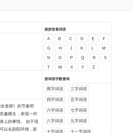
按拼音查词语
A
B
C
D
E
F
G
H
J
K
L
M
N
O
P
Q
R
S
T
W
X
Y
Z
按词语字数查询
两字词语
三字词语
四字词语
五字词语
中的女老师》的节奏明
六字词语
七字词语
意趣横生，表现一对
八字词语
九字词语
身上的事情。 由于现
可以在剧院环绕，影
十字词语
十一字词语