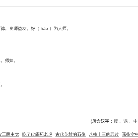
。良师益友。好（ hào ）为人师。
弟。师妹。
座。
(所含汉字：
授
、
课
、
中
农工民主党
吃了砒霜药老虎
古代英雄的石像
八棒十三的罪过
遥指空