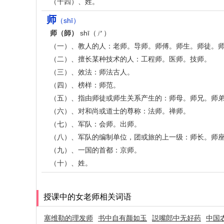
（十四）、姓。
师
（shī）
师（師）
shī（ㄕ）
（一）、教人的人：老师。导师。师傅。师生。师徒。师德
（二）、擅长某种技术的人：工程师。医师。技师。
（三）、效法：师法古人。
（四）、榜样：师范。
（五）、指由师徒或师生关系产生的：师母。师兄。师
（六）、对和尚或道士的尊称：法师。禅师。
（七）、军队：会师。出师。
（八）、军队的编制单位，团或旅的上一级：师长。师
（九）、一国的首都：京师。
（十）、姓。
授课中的女老师相关词语
塞维勒的理发师
书中自有颜如玉
説嘴郎中无好药
中国