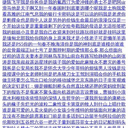
捷
陈飞宇我是你爸
你是我的氟西汀
为爱冲锋的勇士
不是吧阿sir
滑马他是天子啊
又到一年春困时
到底要选哪个呢
我是土狗我爱
看
高雅的江南气息
我的银行卡密码
这是可以说的吗
我是老虎你
是豹
撑伞也是雨中人
这是另外的价钱
生命最后的浪漫
仅仅是一
个开始
这位更是重量级
剩下的交给夸戳
我的母语是无语
拒签吧
我的姐姐
小丑竟是我自己
欢迎来到对抗路
玩得好就是挂吗
这里
是缅甸北部
我给你阔的身上
原来我才是小怪
老子可是懒羊羊
选
我还是PS5
你的一句春不晚
海清你是我的神
到底是谁模仿谁
谁
的盆骨最端正
lol七号了是
围脖时期的爱情
那么多,那么些
面向
过程的语言
夫妻本是同林鸟
车到山前自有路
写给静静的山岗
张
涛是我亲叔叔
遥远星球的孩子
我的爱如此麻辣
永不磨灭的番号
我爸是公安局长
我不是怀念大学
少年哥特的烦恼
男人没钱是垃
圾
授课中的女老师
时间是把杀猪刀
女王驾到演唱会
你的手机我
做主
呸要怎么骂出口
哈尔的移动城堡
北京东路的日子
非常艰难
的决定
钉是钉；铆是铆
船到桥头自然直
比猪还胖的荣妈
绞刑架
下的报告
不是寃家不聚头
面向机器的语言
说曹操，曹操到
小浪
底水利枢纽
依依惜别的深情
人生哲学的一课
我所知道的康桥
出
头的椽子先烂
光的波粒二象性
亚卡第亚的牧人
到什山上唱什歌
谁是最可爱的人
卖火柴的小女孩
少年维特的烦恼
面向对象的语
言
没有不散的筵席
寡妇门前是非多
话到口边留半句
阿拉伯的劳
伦斯
吃到五谷想六谷
一把尺子量到底
莎菲女士的日记
船到码头