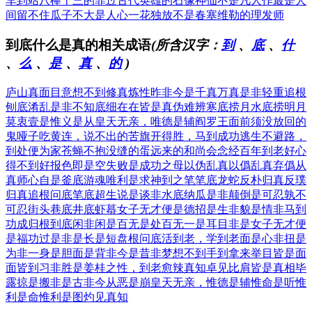
车到站
八棒十三的罪过
古代英雄的石像
神仙不是凡人作
最是人
间留不住
瓜子不大是人心
一花独放不是春
塞维勒的理发师
到底什么是真的相关成语
(所含汉字：
到
、
底
、
什
、
么
、
是
、
真
、
的
)
庐山真面目
意想不到
修真炼性
昨非今是
千真万真
是非轻重
追根
刨底
淆乱是非
不知底细
在在皆是
真伪难辨
寒底捞月
水底捞明月
莫衷壹是
惟义是从
皇天无亲，唯德是辅
阎罗王面前须没放回的
鬼
哑子吃黄连，说不出的苦
旗开得胜，马到成功
逃生不避路，
到处便为家
苍蝇不抱没缝的蛋
远来的和尚会念经
百年到老
好心
得不到好报
色即是空
失败是成功之母
以伪乱真
以僞乱真
弃僞从
真
师心自是
釜底游魂
唯利是求
神到之笔
笔底龙蛇
反朴归真
反璞
归真
追根问底
笔底超生
说是谈非
水底纳瓜
是非颠倒
是可忍孰不
可忍
街头巷底
井底虾蟇
女子无才便是德
招是生非
貌是情非
马到
功成
归根到底
闲非闲是
百无是处
百无一是
耳目非是
女子无才便
是福
功过是非
是长是短
盘根问底
活到老，学到老
面是心非
扭是
为非
一身是胆
面是背非
今是昔非
梦想不到
手到拿来
举目皆是
面
面皆到
习非胜是
姜桂之性，到老愈辣
真知卓见
比肩皆是
真相毕
露
掠是搬非
是古非今
从恶是崩
皇天无亲，惟德是辅
惟命是听
惟
利是命
惟利是图
灼见真知