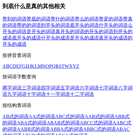
到底什么是真的其他相关
带到的词语
带底的词语
带什的词语
带么的词语
带是的词语
带真
的词语
带的的词语
到开头的词语
底开头的词语
什开头的词语
么
开头的词语
是开头的词语
真开头的词语
的开头的词语
到开头的
成语
底开头的成语
什开头的成语
是开头的成语
真开头的成语
的
开头的成语
按拼音查词语
A
B
C
D
E
F
G
H
J
K
L
M
N
O
P
Q
R
S
T
W
X
Y
Z
按词语字数查询
两字词语
三字词语
四字词语
五字词语
六字词语
七字词语
八字词
语
九字词语
十字词语
十一字词语
十二字词语
按结构查词语
AB式的词语
AA式的词语
ABC式的词语
AAB式的词语
ABB式
的词语
ABA式的词语
ABAB式的词语
ABCC式的词语
AABC式
的词语
AABB式的词语
ABBA式的词语
ABBC式的词语
ABAC