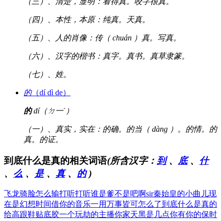
（三）、清楚，显明：看得真。咬字很真。
（四）、本性，本原：纯真。天真。
（五）、人的肖像：传（ chuán ）真。写真。
（六）、汉字的楷书：真字。真书。真草隶篆。
（七）、姓。
的
（dí dì de）
的
dí（ㄉ一ˊ）
（一）、真实，实在：的确。的当（ dàng ）。的情。的
真。的证。
到底什么是真的相关词语
(所含汉字：
到
、
底
、
什
、
么
、
是
、
真
、
的
)
飞龙骑脸怎么输
打听打听谁是爹
不是吧啊sir
秦始皇的小曲儿
现
在是幻想时间
借你的音乐一用
万事皆可怎么了
到底什么是真的
给高跟鞋贴底胶
一个玩劫的主播
你家天黑是几点
你有你的保时