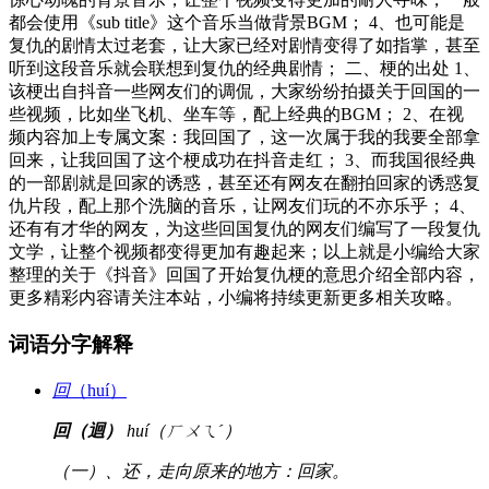
都会使用《sub title》这个音乐当做背景BGM； 4、也可能是
复仇的剧情太过老套，让大家已经对剧情变得了如指掌，甚至
听到这段音乐就会联想到复仇的经典剧情； 二、梗的出处 1、
该梗出自抖音一些网友们的调侃，大家纷纷拍摄关于回国的一
些视频，比如坐飞机、坐车等，配上经典的BGM； 2、在视
频内容加上专属文案：我回国了，这一次属于我的我要全部拿
回来，让我回国了这个梗成功在抖音走红； 3、而我国很经典
的一部剧就是回家的诱惑，甚至还有网友在翻拍回家的诱惑复
仇片段，配上那个洗脑的音乐，让网友们玩的不亦乐乎； 4、
还有有才华的网友，为这些回国复仇的网友们编写了一段复仇
文学，让整个视频都变得更加有趣起来；以上就是小编给大家
整理的关于《抖音》回国了开始复仇梗的意思介绍全部内容，
更多精彩内容请关注本站，小编将持续更新更多相关攻略。
词语分字解释
回
（huí）
回（迴）
huí（ㄏㄨㄟˊ）
（一）、还，走向原来的地方：回家。