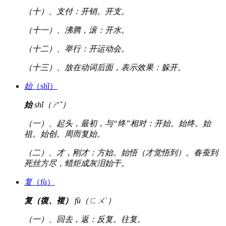
（十）、支付：开销。开支。
（十一）、沸腾，滚：开水。
（十二）、举行：开运动会。
（十三）、放在动词后面，表示效果：躲开。
始
（shǐ）
始
shǐ（ㄕˇ）
（一）、起头，最初，与“终”相对：开始。始终。始
祖。始创。周而复始。
（二）、才，刚才：方始。始悟（才觉悟到）。春蚕到
死丝方尽，蜡炬成灰泪始干。
复
（fù）
复（復、複）
fù（ㄈㄨˋ）
（一）、回去，返：反复。往复。