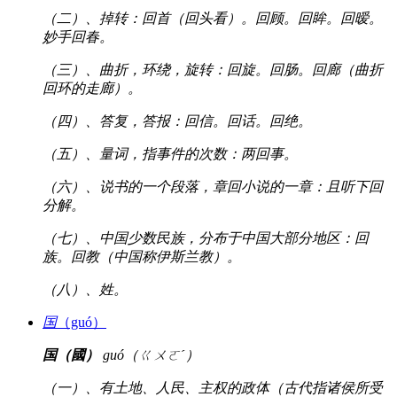
（二）、掉转：回首（回头看）。回顾。回眸。回暧。
妙手回春。
（三）、曲折，环绕，旋转：回旋。回肠。回廊（曲折
回环的走廊）。
（四）、答复，答报：回信。回话。回绝。
（五）、量词，指事件的次数：两回事。
（六）、说书的一个段落，章回小说的一章：且听下回
分解。
（七）、中国少数民族，分布于中国大部分地区：回
族。回教（中国称伊斯兰教）。
（八）、姓。
国
（guó）
国（國）
guó（ㄍㄨㄛˊ）
（一）、有土地、人民、主权的政体（古代指诸侯所受