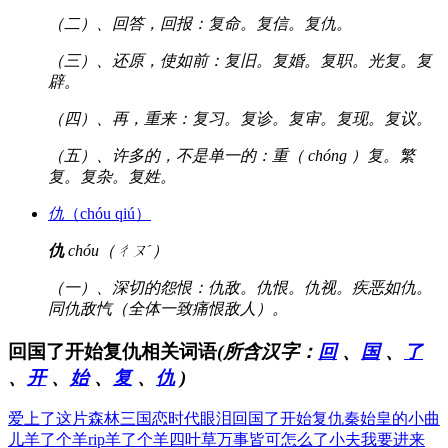
（二）、回答，回报：复命。复信。复仇。
（三）、还原，使如前：复旧。复婚。复职。光复。复
辟。
（四）、再，重来：复习。复诊。复审。复现。复议。
（五）、许多的，不是单一的：重（ chóng ）复。繁
复。复杂。复姓。
仇
（chóu qiú）
仇
chóu（ㄔㄡˊ）
（一）、深切的怨恨：仇敌。仇恨。仇视。疾恶如仇。
同仇敌忾（全体一致痛恨敌人）。
回国了开始复仇相关词语
(所含汉字：
回
、
国
、
了
、
开
、
始
、
复
、
仇
)
爱上了这片森林
三国恋时代眼泪
回国了开始复仇
秦始皇的小曲
儿
羊了个羊rip
羊了个羊四叶草
万事皆可怎么了
小夫我要进来