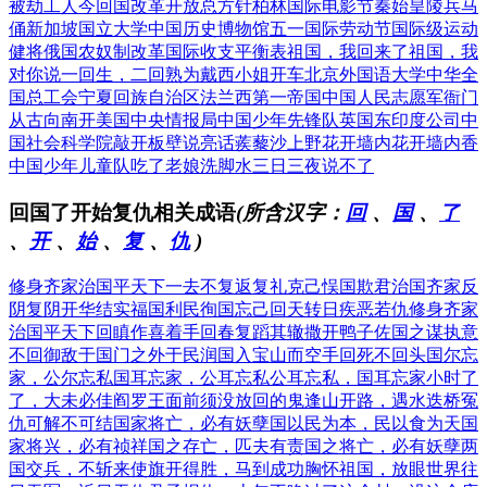
被劫工人今回国
改革开放总方针
柏林国际电影节
秦始皇陵兵马
俑
新加坡国立大学
中国历史博物馆
五一国际劳动节
国际级运动
健将
俄国农奴制改革
国际收支平衡表
祖国，我回来了
祖国，我
对你说
一回生，二回熟
为戴西小姐开车
北京外国语大学
中华全
国总工会
宁夏回族自治区
法兰西第一帝国
中国人民志愿军
衙门
从古向南开
美国中央情报局
中国少年先锋队
英国东印度公司
中
国社会科学院
敲开板壁说亮话
蒺藜沙上野花开
墙内花开墙内香
中国少年儿童队
吃了老娘洗脚水
三日三夜说不了
回国了开始复仇相关成语
(所含汉字：
回
、
国
、
了
、
开
、
始
、
复
、
仇
)
修身齐家治国平天下
一去不复返
复礼克己
悮国欺君
治国齐家
反
阴复阴
开华结实
福国利民
徇国忘己
回天转日
疾恶若仇
修身齐家
治国平天下
回瞋作喜
着手回春
复蹈其辙
撒开鸭子
佐国之谋
执意
不回
御敌于国门之外
于民润国
入宝山而空手回
死不回头
国尔忘
家，公尔忘私
国耳忘家，公耳忘私
公耳忘私，国耳忘家
小时了
了，大未必佳
阎罗王面前须没放回的鬼
逢山开路，遇水迭桥
冤
仇可解不可结
国家将亡，必有妖孽
国以民为本，民以食为天
国
家将兴，必有祯祥
国之存亡，匹夫有责
国之将亡，必有妖孽
两
国交兵，不斩来使
旗开得胜，马到成功
胸怀祖国，放眼世界
往