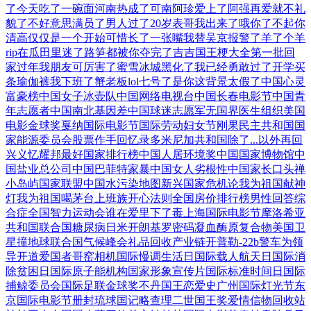
了
今天吃了一碗面
河南热成了可南
阿珍爱上了阿强
再爱就不礼
貌了
不好意思满员了
男人过了20岁
表哥我出来了哦
你了不起你
清高
仅仅是一个开始
可惜长了一张嘴
我替吴京报警了
羊了个羊
rip
在瓜田里迷了路
笋都被你夺完了
吉吉国王梗大全
第一批回
家过年
我朋友可厉害了
蜜雪冰城黑化了
我已经勇敢过了
开学买
条瑜伽裤
我下班了蟹老板
lol七号了是
你这背景太假了
中国心灵
富豪榜
中国女子冰壶队
中国网络电视台
中国长春电影节
中国青
年志愿者
中国南北基因差
中国球迷志愿军
无国界医生组织
美国
电影金球奖
戛纳国际电影节
国际劳动妇女节
刚果民主共和国
国
家能源委员会
股票作手回忆录
多米尼加共和国
除了...以外
再回
兴义忆耀邦
最好国家排行榜
中国人居环境奖
中国国家博物馆
中
国盐业总公司
中国巴菲特家暴
中国女人劣根性
中国家长口头禅
小岛屿国家联盟
中国水污染地图
新兴国家危机论
我为祖国献神
灯
我为祖国喝茅台
上班族开心法则
全国房价排行榜
男性回答综
合症
全国智力运动会
谁在爱里下了毒
上海国际电影节
摩洛希亚
共和国
联合国糖尿病日
米开朗基罗密码
凝血酶原复合物
美国卫
星撞地球
联合国气候峰会
礼品回收产业链
开普勒-22b
警车为领
导开道
爱国者哥窑相机
国际慢调生活日
国际载人航天日
国际消
除贫困日
国际原子能机构
国家形象宣传片
国际标准时间日
国际
捕鲸委员会
国际足联金球奖
不丹国王恋爱史
广州国际灯光节
东
京国际电影节
册封琉球国记略
查理二世国王奖
爱情信物回收站