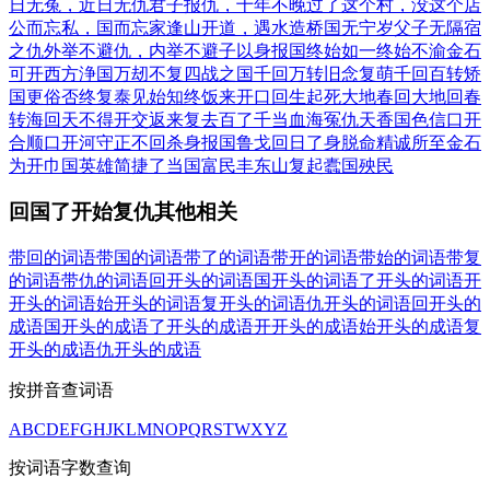
日无冤，近日无仇
君子报仇，十年不晚
过了这个村，没这个店
公而忘私，国而忘家
逢山开道，遇水造桥
国无宁岁
父子无隔宿
之仇
外举不避仇，内举不避子
以身报国
终始如一
终始不渝
金石
可开
西方浄国
万刼不复
四战之国
千回万转
旧念复萌
千回百转
矫
国更俗
否终复泰
见始知终
饭来开口
回生起死
大地春回
大地回春
转海回天
不得开交
返来复去
百了千当
血海冤仇
天香国色
信口开
合
顺口开河
守正不回
杀身报国
鲁戈回日
了身脱命
精诚所至金石
为开
巾国英雄
简捷了当
国富民丰
东山复起
蠹国殃民
回国了开始复仇其他相关
带回的词语
带国的词语
带了的词语
带开的词语
带始的词语
带复
的词语
带仇的词语
回开头的词语
国开头的词语
了开头的词语
开
开头的词语
始开头的词语
复开头的词语
仇开头的词语
回开头的
成语
国开头的成语
了开头的成语
开开头的成语
始开头的成语
复
开头的成语
仇开头的成语
按拼音查词语
A
B
C
D
E
F
G
H
J
K
L
M
N
O
P
Q
R
S
T
W
X
Y
Z
按词语字数查询