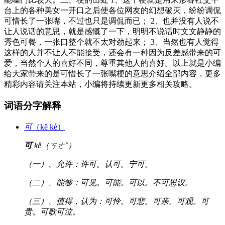
台上的各种美女一开口之后使各位网友的幻想破灭，纷纷调侃
可惜长了一张嘴，不过也只是调侃而已； 2、也并没有人说不
让人说话的意思，就是感慨了一下，明明不说话时文文静静的
秀色可餐，一张口整个就不太对劲起来； 3、当然也有人觉得
这样的人并不让人不能接受，还会有一种因为反差感带来的可
爱，当然个人的喜好不同，尊重其他人的喜好。以上就是小编
给大家带来的是可惜长了一张嘴梗的意思介绍全部内容，更多
精彩内容请关注本站，小编将持续更新更多相关攻略。
词语分字解释
可
（kě kè）
可
kě（ㄎㄜˇ）
（一）、允许：许可。认可。宁可。
（二）、能够：可见。可能。可以。不可思议。
（三）、值得，认为：可怜。可悲。可亲。可观。可
贵。可歌可泣。