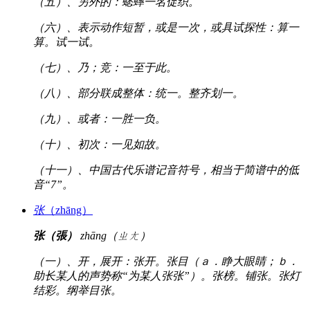
（五）、另外的：蟋蟀一名促织。
（六）、表示动作短暂，或是一次，或具试探性：算一
算。试一试。
（七）、乃；竞：一至于此。
（八）、部分联成整体：统一。整齐划一。
（九）、或者：一胜一负。
（十）、初次：一见如故。
（十一）、中国古代乐谱记音符号，相当于简谱中的低
音“7”。
张
（zhāng）
张（張）
zhāng（ㄓㄤ）
（一）、开，展开：张开。张目（ａ．睁大眼睛；ｂ．
助长某人的声势称“为某人张张”）。张榜。铺张。张灯
结彩。纲举目张。