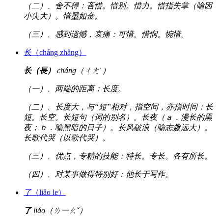
（二）、舍不得：吝惜。惜别。惜力。惜指失掌（喻因
小失大）。惜墨如金。
（三）、感到遗憾，哀痛：可惜。惜悯。惋惜。
长
（cháng zhǎng）
长（長）
cháng（ㄔㄤˊ）
（一）、两端的距离：长度。
（二）、长度大，与“短”相对，指空间，亦指时间：长
短。长空。长短句（词的别名）。长夜（ａ．漫长的黑
夜；ｂ．喻黑暗的日子）。长风破浪（喻志趣远大）。
长歌代哭（以歌代哭）。
（三）、优点，专精的技能：特长。专长。各有所长。
（四）、对某事做得特别好：他长于写作。
了
（liǎo le）
了
liǎo（ㄌ一ㄠˇ）