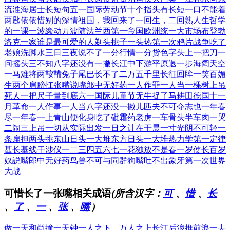
流
淮海居士长短句
五一国际劳动节
十个指头有长短
一口不能着
两匙
依依惜别的深情
祖国，我回来了
一回生，二回熟
人生哲学
的一课
一波纔动万波随
法兰西第一帝国
欧洲统一大市场
布登勃
洛克一家
谁是最可爱的人
剃头挑子一头热
第一次鸦片战争
吃了
老娘洗脚水
三日三夜说不了
一分行情一分货
色字头上一把刀
一
问摇头三不知
八字还没有一撇
长江中下游平原
退一步海阔天空
一马难将两鞍鞴
兔子尾巴长不了
二万五千里长征
回眸一笑百媚
生
两个肩膀扛张嘴
说嘴郎中无好药
一人作罪一人当
一棵树上吊
死人
一把尺子量到底
六一国际儿童节
无牛捉了马耕田
德国十一
月革命
一人作事一人当
八字还没一撇儿
匹夫不可夺志也
一年春
尽一年春
一上青山便化身
吃了砒霜药老虎
一车骨头半车肉
一哭
二闹三上吊
一切从实际出发
一日之计在于晨
一寸光阴不可轻
一
条扁担两头挑
东山日头一大堆
东方日头一大堆
热力学第一定律
甚长基线干涉仪
一二三四五六七
一花独放不是春
一岁使长百岁
奴
説嘴郎中无好药
鸟兽不可与同群
狗嘴吐不出象牙
第一次世界
大战
可惜长了一张嘴相关成语
(所含汉字：
可
、
惜
、
长
、
了
、
一
、
张
、
嘴
)
做一天和尚撞一天钟
一人之下，万人之上
长江后浪推前浪
一去