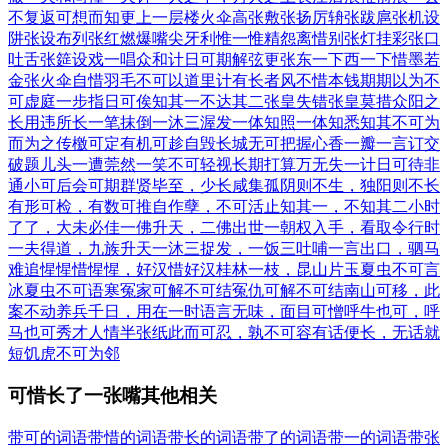
不复返
可想而知
更上一层楼
火伞高张
敷张扬厉
辀张跋扈
张机设
阱
张设布列
张红燃爆
嘴尖牙利
惟一惟精
怨离惜别
张灯挂彩
张口
吐舌
张筵设戏
一唱众和
计日可期
解弦更张
东一下西一下
惜墨若
金
张火伞
自惜羽毛
不可以道里计
有长者风
不惜本钱
期期以为不
可
虚庭一步
指日可俟
知其一不达其二
张皇失错
张皇莫措
众阳之
长
用违所长
一笔抹倒
一沐三渥发
一体知照
一体知悉
知其不可为
而为之
传檄可定
有机可趁
自毁长城
无可把握
心香一瓣
一言订交
破题儿头一遭
莞然一笑
不可轻视
长期打算
万无失一
计日可待
非
通小可
后会可期
群贤毕至，少长咸集
孤阴则不生，独阳则不长
有形可检，有数可推
自作孽，不可活
止知其一，不知其二
小时
了了，大未必佳
一佛升天，二佛出世
一朝权入手，看取令行时
一夫得道，九族升天
一沐三捉发，一饭三吐哺
一言出口，驷马
难追
惺惺惜惺惺，好汉惜好汉
桂林一枝，昆山片玉
夏虫不可言
冰
夏虫不可语寒
冤家可解不可结
冤仇可解不可结
南山可移，此
案不动
养兵千日，用在一时
语言无味，面目可憎
呼牛也可，呼
马也可
秀才人情半张纸
此而可忍，孰不可容
有话便长，无话就
短
饥虎不可为邻
可惜长了一张嘴其他相关
带可的词语
带惜的词语
带长的词语
带了的词语
带一的词语
带张