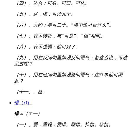
（四）、适合：可身。可口。可体。
（五）、尽，满：可劲儿干。
（六）、大约：年可二十。“潭中鱼可百许头”。
（七）、表示转折，与“可是”、“但”相同。
（八）、表示强调：他可好了。
（九）、用在反问句里加强反问语气：都这么说，可谁
见过呢？
（十）、用在疑问句里加强疑问语气：这件事他可同
意？
（十一）、姓。
惜
（xī）
惜
xī（ㄒ一）
（一）、爱，重视：爱惜。顾惜。怜惜。珍惜。