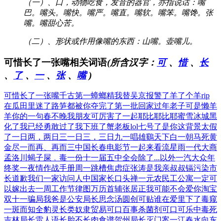
（一）、口，动物吃食，发音的器官，亦指说话：嘴
巴。嘴头。嘴快。嘴严。嘴直。嘴软。嘴笨。嘴馋。张
嘴。嘴甜心苦。
（二）、形状或作用像嘴的东西：山嘴。壶嘴儿。
可惜长了一张嘴相关词语
(所含汉字：
可
、
惜
、
长
、
了
、
一
、
张
、
嘴
)
可惜长了一张嘴
千古第一蟑螂精
我替吴京报警了
羊了个羊rip
在瓜田里迷了路
笋都被你夺完了
第一批回家过年
老子可是懒羊
羊
你的一句春不晚
我朋友可厉害了
一起耶比耶比耶
蜜雪冰城黑
化了
我已经勇敢过了
我下班了蟹老板
lol七号了是
你这背景太假
了
一日两，两日三
一日三，三日九
一唱雄鷄天下白
一朝马死黄
金尽
一而再、再而三
中国长春电影节
一起来看流星雨
一代大商
孟洛川
蝎子屎﹐毒一份
十一届五中全会
除了...以外
一汽大众年
终奖
一夜情作战手册
周一跳槽焦虑症
张涛是我亲叔叔
镉污染市
长道歉
我们一家访问人
中国家长口头禅
一元农民工公寓
一定可
以嫁出去
一周工作节律图
万历首辅张居正
我可能不会爱你
淘宝
双十一骗局
我爸是公安局长
思念汤圆创可贴
谁在爱里下了毒
窥
一斑而知全豹
灵长类奴隶贸易
可口百事杀菌剂
可口可乐中毒死
吉林局长雷人语
长胎不长肉食谱
贺州局长灭门案
一江春水向东