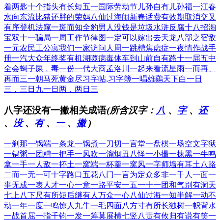
着两匙
十个指头有长短
五一国际劳动节
儿孙自有儿孙福
一江春
水向东流
比猪还胖的荣妈
八仙过海闹新春
话费有效期取消
交叉
有序登机法
窥一斑而知全豹
男人没钱是垃圾
水浒反腐十八招
淘
宝双十一骗局
一周工作节律图
一定可以嫁出去
天龙八部之宿敌
一元农民工公寓
我们一家访问人
周一跳槽焦虑症
一夜情作战手
册
一汽大众年终奖
有机湖噬病毒体
车到山前自有路
十一届五中
全会
蝎子屎﹐毒一份
一代大商孟洛川
一起来看流星雨
一而再、
再而三
一朝马死黄金尽
习字帖,习字簿
一唱雄鷄天下白
一日
三，三日九
一日两，两日三
八字还没有一撇相关成语
(所含汉字：
八
、
字
、
还
、
没
、
有
、
一
、
撇
)
一刹那
一锅端
一条龙
一锅煮
一刀切
一言堂
一盘棋
一场空
文字狱
一锅粥
一团糟
一把手
一风吹
一溜烟
丑八怪
一小撮
一抹黑
一牛鸣
拿一手
一人敌
一抔土
一窝端
一杯羹
一窝风
一字师
墙有耳
土八路
二而一
无一可
十字路口
五花八门
一言为定
众多非一
千人一面
一
事无成
一表人才
一心一意
一路平安
一五一十
一团和气
别有洞天
七上八下
尺有所短
后继有人
万众一心
八仙过海
一知半解
一动不
动
一年一度
一鸣惊人
九牛一毛
四面八方
寸有所长
独树一帜
背水
一战
首屈一指
千钧一发
一筹莫展
横七竖八
责有攸归
有说有笑
一