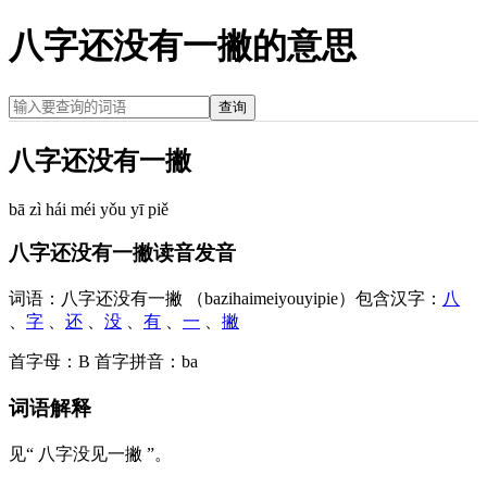
八字还没有一撇的意思
查询
八字还没有一撇
bā zì hái méi yǒu yī piě
八字还没有一撇读音发音
词语：
八字还没有一撇 （bazihaimeiyouyipie）
包含汉字：
八
、
字
、
还
、
没
、
有
、
一
、
撇
首字母：
B
首字拼音：
ba
词语解释
见“ 八字没见一撇 ”。