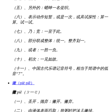
（五）、另外的：蟋蟀一名促织。
（六）、表示动作短暂，或是一次，或具试探性：算一
算。试一试。
（七）、乃；竞：一至于此。
（八）、部分联成整体：统一。整齐划一。
（九）、或者：一胜一负。
（十）、初次：一见如故。
（十一）、中国古代乐谱记音符号，相当于简谱中的低
音“7”。
撇
（piē piě）
撇
piē（ㄆ一ㄝ）
（一）、丢开，抛弃：撇开。撇弃。
（二）、由液体表面舀取：熬粥时把沫儿撇掉。