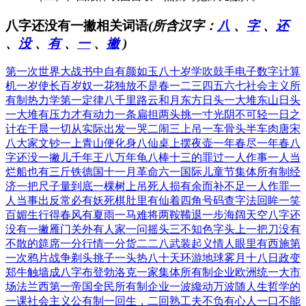
八字还没有一撇相关词语
(所含汉字：
八
、
字
、
还
、
没
、
有
、
一
、
撇
)
第一次世界大战
书中自有颜如玉
八十岁学吹鼓手
电子数字计算
机
一岁使长百岁奴
一花独放不是春
一二三四五六七
社会主义所
有制
热力学第一定律
八千里路云和月
东方日头一大堆
东山日头
一大堆
有压力才有动力
一条扁担两头挑
一寸光阴不可轻
一日之
计在于晨
一切从实际出发
一哭二闹三上吊
一车骨头半车肉
唐宋
八大家文钞
一上青山便化身
八仙桌上摆夜壶
一年春尽一年春
八
字还没一撇儿
千年王八万年龟
八棒十三的罪过
一人作事一人当
烂船也有三斤铁
德国十一月革命
六一国际儿童节
集体所有制经
济
一把尺子量到底
一棵树上吊死人
损有余而补不足
一人作罪一
人当
事出反常必有妖
死棋肚里有仙着
四角号码查字法
回眸一笑
百媚生
行得春风有夏雨
一马难将两鞍鞴
退一步海阔天空
八字还
没有一撇
雁门关外有人家
一问摇头三不知
色字头上一把刀
没有
不散的筵席
一分行情一分货
二二八武装起义
情人眼里有西施
第
一次鸦片战争
剃头挑子一头热
八十天环游地球
雾月十八日政变
郑牛触墙成八字
布登勃洛克一家
集体所有制企业
欧洲统一大市
场
法兰西第一帝国
全民所有制企业
一波纔动万波随
人生哲学的
一课
社会主义公有制
一回生，二回熟
工夫不负有心人
一口不能