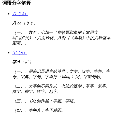
词语分字解释
八
（bā）
八
bā（ㄅㄚ）
（一）、数名，七加一（在钞票和单据上常用大
写“捌”代）：八面玲珑。八卦（《周易》中的八种基本
图形）。
字
（zì）
字
zì（ㄗˋ）
（一）、用来记录语言的符号：文字。汉字。字符。字
母。字典。字句。字里行（ háng ）间。字斟句酌。
（二）、文字的不同形式，书法的派别：草字。篆字。
颜字。柳字。欧字。赵字。
（三）、书法的作品：字画。字幅。
（四）、字的音：字正腔圆。