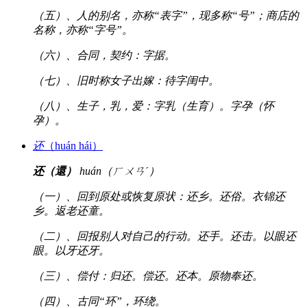
（五）、人的别名，亦称“表字”，现多称“号”；商店的
名称，亦称“字号”。
（六）、合同，契约：字据。
（七）、旧时称女子出嫁：待字闺中。
（八）、生子，乳，爱：字乳（生育）。字孕（怀
孕）。
还
（huán hái）
还（還）
huán（ㄏㄨㄢˊ）
（一）、回到原处或恢复原状：还乡。还俗。衣锦还
乡。返老还童。
（二）、回报别人对自己的行动。还手。还击。以眼还
眼。以牙还牙。
（三）、偿付：归还。偿还。还本。原物奉还。
（四）、古同“环”，环绕。