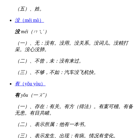
（五）、姓。
没
（méi mò）
没
méi（ㄇㄟˊ）
（一）、无：没有。没用。没关系。没词儿。没精打
采。没心没肺。
（二）、不曾，未：没有来过。
（三）、不够，不如：汽车没飞机快。
有
（yǒu yòu）
有
yǒu（一ㄡˇ）
（一）、存在：有关。有方（得法）。有案可稽。有备
无患。有目共睹。
（二）、表示所属：他有一本书。
（三）、表示发生、出现：有病。情况有变化。