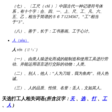
（七）、〔工尺（ chǐ ）〕中国古代一种记谱符号体
系，有十个字：合、四、一、上、尺、工、凡、六、
五、乙，相当于简谱的５６７1234567。“工”相当
于“3”。
（八）、善于，长于：工书善画。工于心计。
人
（rén）
人
rén（ㄖㄣˊ）
（一）、由类人猿进化而成的能制造和使用工具进行劳
动、并能运用语言进行交际的动物：人类。
（二）、别人，他人：“人为刀俎，我为鱼肉”。待人热
诚。
（三）、人的品质、性情、名誉：丢人，文如其人。
天选打工人相关词语
(所含汉字：
天
、
选
、
打
、
工
、
人
)