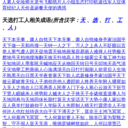
人
素人化妆师
天龙号飞船
纸片人小组
生态打印机
退伍军人症
体
育经纪人
天价圣诞餐
天使的诱惑
天选打工人相关成语
(所含汉字：
天
、
选
、
打
、
工
、
人
)
天下本无事，庸人自扰
天下本无事，庸人自扰
修身齐家治国平
天下
做一天和尚撞一天钟
一人之下，万人之上
杀人不眨眼
以言
举人
寒气袭人
跼天促地
震天铄地
画鬼容易画人难
择人任势
极天
爬地
号天拍地
搅海翻天
掀天扑地
高人胜士
烟雾尘天
鬼工神力
知
天知地
词人墨客
吼天喊地
应天从物
回天转日
号天叩地
天高气清
天灾地孽
工愁善病
人心涣漓
清天白日
打打闹闹
人前背后
人生地
不熟
黑天白日
黑天半夜
誉塞天下
欺人忒甚
修身齐家治国平天下
披云雾睹青天
悮人子弟
仰息他人
袭蹈前人
终养天年
附人骥尾
如
入无人之地
在人口耳
愚弄人民
寄人门下
令人寒心
云游天下
折节
下贤人
睚眦杀人
倚势欺人
贼夫人之子
挟天子令诸侯
直道事人
与
天地同寿
与天地同休
长期打算
天大笑话
天下大势
小康人家
以势
压人
悬羊打鼓
俯仰于人
学际天人
先即制人
晴天打霹雳
非人不传
何许人也
红丝待选
大白于天下
溥天之下，莫非王土
鸿飞冥冥，
弋人何慕
鸿飞冥冥，弋人何篡
欲要人不知，除非己莫为
挈瓶之
智，守不假人
皇天无亲，唯德是辅
树犹如此，人何以堪
责己