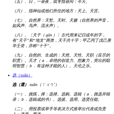
（五）、日，一昼夜，或专指昼间：今天。
（六）、指神仙或他们所住的地方：天上。天宫。
（七）、自然界：天堑。天时。天籁（自然界的声音，
如风声、鸟声、流水声）。
（八）、〔天干（ gān ）〕古代用来记日或年的字，
有“天干”和“地支”两类，天干共十字：甲乙丙丁戊己庚
辛壬癸，亦称“十干”。
（九）、自然的、生成的：天然。天性。天职（应尽的
职责）。天才（ａ．卓绝的创造力、想象力，突出的聪
明智慧；ｂ．有这种才能的人）。天伦之乐。
选
（xuǎn）
选（選）
xuǎn（ㄒㄨㄢˇ）
（一）、挑拣，择：选择。选购。选辑（ａ．挑选并辑
录；ｂ．选辑成的书）。选拔。选用。选贤任能。
（二）、用投票或举手等表决方式推举出代表或负责