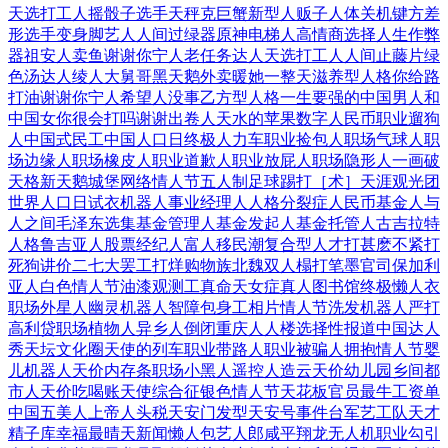
天选打工人
摇骰子选手
天秤克巨蟹
新型人贩子
人体关机键
方差
形选手
变身脚艺人
人间过绿器
原神电梯人
高情商选择
人生作弊
器
祖安人卖鱼
谢谢你宁人
老任务达人
天选打工人
人间止藤片
绿
色汤达人
绫人大舅哥
黑天鹅外卖
暖她一整天
滋养型人格
你给路
打油
谢谢你宁人
希望人没事
乙方型人格
一生要强的中国男人和
中国女
你很会打吗
谢谢出卷人
天水的苹果
数字人民币
职业遛狗
人
中国式民工
中国人口日
终极人力车
职业捡包人
职场气球人
职
场边缘人
职场橡皮人
职业道歉人
职业放屁人
职场隐形人
一画破
天格
新天鹅城堡
网络情人节
五人制足球
踢打［术］
天涯观光团
世界人口日
试衣机器人
事业经理人
人格分裂症
人民币基金
人与
人之间
毛泽东选集
基金管理人
基金发起人
基金托管人
古吉拉特
人
格鲁吉亚人
股票经纪人
富人移民潮
复合型人才
打甚麽不紧
打
死狗讲价
二七大罢工
打烊购物族
北魏双人榻
打笔墨官司
保加利
亚人
白色情人节
油漆观测工
真命天女症
真人图书馆
终极懒人衣
职场外星人
幽灵机器人
智障包身工
相片情人节
洗发机器人
严打
高利贷
职场植物人
异乡人倒闭
重庆人人楼
选择性报道
中国达人
秀
天坛文化圈
天使的列车
职业带路人
职业被骗人
拥抱情人节
婴
儿机器人
天价内存条
职场小黑人
遥控人造云
天价幼儿园
乡间都
市人
天价吃喝账
天使综合征
银色情人节
天花板官员
最牛工资单
中国五美人
上帝人头税
天安门发型
天安号事件
台军艺工队
天才
精子库
幸福最晴天
新闻懒人包
艺人郎咸平
翔龙无人机
职业勾引