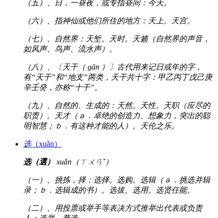
（五）、日，一昼夜，或专指昼间：今天。
（六）、指神仙或他们所住的地方：天上。天宫。
（七）、自然界：天堑。天时。天籁（自然界的声音，
如风声、鸟声、流水声）。
（八）、〔天干（ gān ）〕古代用来记日或年的字，
有“天干”和“地支”两类，天干共十字：甲乙丙丁戊己庚
辛壬癸，亦称“十干”。
（九）、自然的、生成的：天然。天性。天职（应尽的
职责）。天才（ａ．卓绝的创造力、想象力，突出的聪
明智慧；ｂ．有这种才能的人）。天伦之乐。
选
（xuǎn）
选（選）
xuǎn（ㄒㄨㄢˇ）
（一）、挑拣，择：选择。选购。选辑（ａ．挑选并辑
录；ｂ．选辑成的书）。选拔。选用。选贤任能。
（二）、用投票或举手等表决方式推举出代表或负责