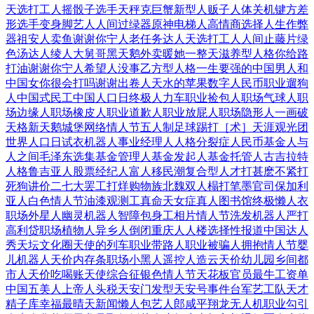
天选打工人
摇骰子选手
天秤克巨蟹
新型人贩子
人体关机键
方差
形选手
变身脚艺人
人间过绿器
原神电梯人
高情商选择
人生作弊
器
祖安人卖鱼
谢谢你宁人
老任务达人
天选打工人
人间止藤片
绿
色汤达人
绫人大舅哥
黑天鹅外卖
暖她一整天
滋养型人格
你给路
打油
谢谢你宁人
希望人没事
乙方型人格
一生要强的中国男人和
中国女
你很会打吗
谢谢出卷人
天水的苹果
数字人民币
职业遛狗
人
中国式民工
中国人口日
终极人力车
职业捡包人
职场气球人
职
场边缘人
职场橡皮人
职业道歉人
职业放屁人
职场隐形人
一画破
天格
新天鹅城堡
网络情人节
五人制足球
踢打［术］
天涯观光团
世界人口日
试衣机器人
事业经理人
人格分裂症
人民币基金
人与
人之间
毛泽东选集
基金管理人
基金发起人
基金托管人
古吉拉特
人
格鲁吉亚人
股票经纪人
富人移民潮
复合型人才
打甚麽不紧
打
死狗讲价
二七大罢工
打烊购物族
北魏双人榻
打笔墨官司
保加利
亚人
白色情人节
油漆观测工
真命天女症
真人图书馆
终极懒人衣
职场外星人
幽灵机器人
智障包身工
相片情人节
洗发机器人
严打
高利贷
职场植物人
异乡人倒闭
重庆人人楼
选择性报道
中国达人
秀
天坛文化圈
天使的列车
职业带路人
职业被骗人
拥抱情人节
婴
儿机器人
天价内存条
职场小黑人
遥控人造云
天价幼儿园
乡间都
市人
天价吃喝账
天使综合征
银色情人节
天花板官员
最牛工资单
中国五美人
上帝人头税
天安门发型
天安号事件
台军艺工队
天才
精子库
幸福最晴天
新闻懒人包
艺人郎咸平
翔龙无人机
职业勾引