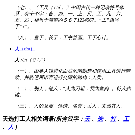
（七）、〔工尺（ chǐ ）〕中国古代一种记谱符号体
系，有十个字：合、四、一、上、尺、工、凡、六、
五、乙，相当于简谱的５６７1234567。“工”相当
于“3”。
（八）、善于，长于：工书善画。工于心计。
人
（rén）
人
rén（ㄖㄣˊ）
（一）、由类人猿进化而成的能制造和使用工具进行劳
动、并能运用语言进行交际的动物：人类。
（二）、别人，他人：“人为刀俎，我为鱼肉”。待人热
诚。
（三）、人的品质、性情、名誉：丢人，文如其人。
天选打工人相关词语
(所含汉字：
天
、
选
、
打
、
工
、
人
)