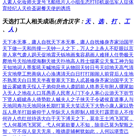
人
素人化妆师
天龙号飞船
纸片人小组
生态打印机
退伍军人症
体
育经纪人
天价圣诞餐
天使的诱惑
天选打工人相关成语
(所含汉字：
天
、
选
、
打
、
工
、
人
)
天下本无事，庸人自扰
天下本无事，庸人自扰
修身齐家治国平
天下
做一天和尚撞一天钟
一人之下，万人之上
杀人不眨眼
以言
举人
寒气袭人
跼天促地
震天铄地
画鬼容易画人难
择人任势
极天
爬地
号天拍地
搅海翻天
掀天扑地
高人胜士
烟雾尘天
鬼工神力
知
天知地
词人墨客
吼天喊地
应天从物
回天转日
号天叩地
天高气清
天灾地孽
工愁善病
人心涣漓
清天白日
打打闹闹
人前背后
人生地
不熟
黑天白日
黑天半夜
誉塞天下
欺人忒甚
修身齐家治国平天下
披云雾睹青天
悮人子弟
仰息他人
袭蹈前人
终养天年
附人骥尾
如
入无人之地
在人口耳
愚弄人民
寄人门下
令人寒心
云游天下
折节
下贤人
睚眦杀人
倚势欺人
贼夫人之子
挟天子令诸侯
直道事人
与
天地同寿
与天地同休
长期打算
天大笑话
天下大势
小康人家
以势
压人
悬羊打鼓
俯仰于人
学际天人
先即制人
晴天打霹雳
非人不传
何许人也
红丝待选
大白于天下
溥天之下，莫非王土
鸿飞冥冥，
弋人何慕
鸿飞冥冥，弋人何篡
欲要人不知，除非己莫为
挈瓶之
智，守不假人
皇天无亲，唯德是辅
树犹如此，人何以堪
责己