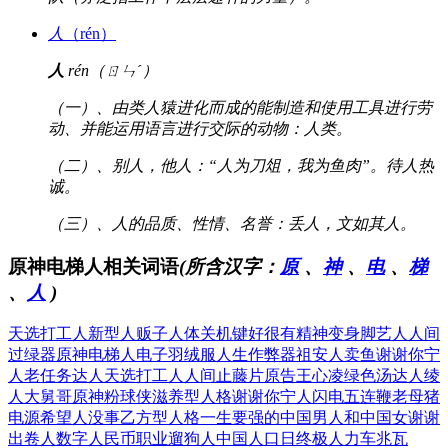
人
（rén）
人
rén（ㄖㄣˊ）
（一）、由类人猿进化而成的能制造和使用工具进行劳
动、并能运用语言进行交际的动物：人类。
（二）、别人，他人：“人为刀俎，我为鱼肉”。待人热
诚。
（三）、人的品质、性情、名誉：丢人，文如其人。
原神电梯人相关词语
(所含汉字：
原
、
神
、
电
、
梯
、
人
)
天选打工人
新型人贩子
人体关机键
好很有精神
变身脚艺人
人间
过绿器
原神电梯人
电子羽绒服
人生作弊器
祖安人卖鱼
谢谢你宁
人
老任务达人
天选打工人
人间止藤片
原告王心凌
绿色汤达人
绫
人大舅哥
原神粉球侠
滋养型人格
谢谢你宁人
闪电五连鞭
老母猪
电源
希望人没事
乙方型人格
一生要强的中国男人和中国女
谢谢
出卷人
数字人民币
职业遛狗人
中国人口日
终极人力车
兆瓦