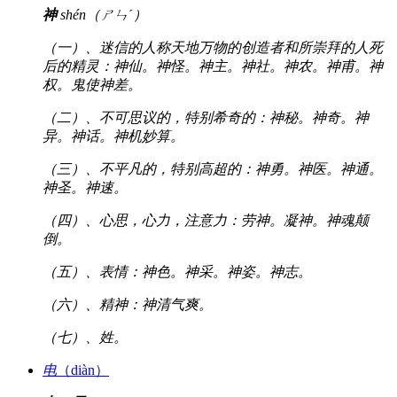
神
shén（ㄕㄣˊ）
（一）、迷信的人称天地万物的创造者和所崇拜的人死
后的精灵：神仙。神怪。神主。神社。神农。神甫。神
权。鬼使神差。
（二）、不可思议的，特别希奇的：神秘。神奇。神
异。神话。神机妙算。
（三）、不平凡的，特别高超的：神勇。神医。神通。
神圣。神速。
（四）、心思，心力，注意力：劳神。凝神。神魂颠
倒。
（五）、表情：神色。神采。神姿。神志。
（六）、精神：神清气爽。
（七）、姓。
电
（diàn）