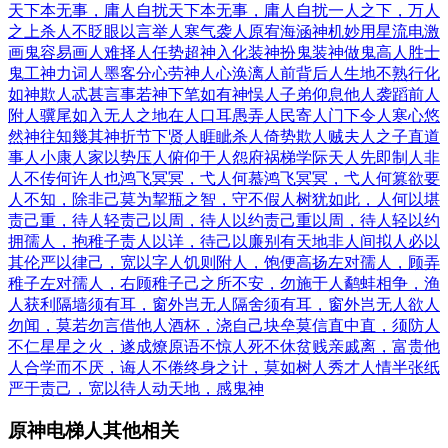
天下本无事，庸人自扰
天下本无事，庸人自扰
一人之下，万人
之上
杀人不眨眼
以言举人
寒气袭人
原宥海涵
神机妙用
星流电激
画鬼容易画人难
择人任势
超神入化
装神扮鬼
装神做鬼
高人胜士
鬼工神力
词人墨客
分心劳神
人心涣漓
人前背后
人生地不熟
行化
如神
欺人忒甚
言事若神
下笔如有神
悮人子弟
仰息他人
袭蹈前人
附人骥尾
如入无人之地
在人口耳
愚弄人民
寄人门下
令人寒心
悠
然神往
知幾其神
折节下贤人
睚眦杀人
倚势欺人
贼夫人之子
直道
事人
小康人家
以势压人
俯仰于人
怨府祸梯
学际天人
先即制人
非
人不传
何许人也
鸿飞冥冥，弋人何慕
鸿飞冥冥，弋人何篡
欲要
人不知，除非己莫为
挈瓶之智，守不假人
树犹如此，人何以堪
责己重，待人轻
责己以周，待人以约
责己重以周，待人轻以约
拥孺人，抱稚子
责人以详，待己以廉
别有天地非人间
拟人必以
其伦
严以律己，宽以字人
饥则附人，饱便高扬
左对孺人，顾弄
稚子
左对孺人，右顾稚子
己之所不安，勿施于人
鹬蚌相争，渔
人获利
隔墙须有耳，窗外岂无人
隔舍须有耳，窗外岂无人
欲人
勿闻，莫若勿言
借他人酒杯，浇自己块垒
莫信直中直，须防人
不仁
星星之火，遂成燎原
语不惊人死不休
贫贱亲戚离，富贵他
人合
学而不厌，诲人不倦
终身之计，莫如树人
秀才人情半张纸
严于责己，宽以待人
动天地，感鬼神
原神电梯人其他相关