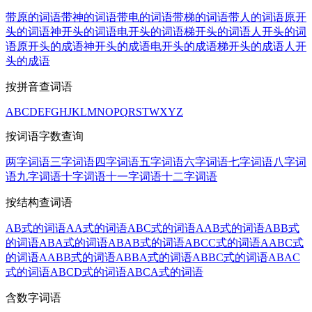
带原的词语
带神的词语
带电的词语
带梯的词语
带人的词语
原开
头的词语
神开头的词语
电开头的词语
梯开头的词语
人开头的词
语
原开头的成语
神开头的成语
电开头的成语
梯开头的成语
人开
头的成语
按拼音查词语
A
B
C
D
E
F
G
H
J
K
L
M
N
O
P
Q
R
S
T
W
X
Y
Z
按词语字数查询
两字词语
三字词语
四字词语
五字词语
六字词语
七字词语
八字词
语
九字词语
十字词语
十一字词语
十二字词语
按结构查词语
AB式的词语
AA式的词语
ABC式的词语
AAB式的词语
ABB式
的词语
ABA式的词语
ABAB式的词语
ABCC式的词语
AABC式
的词语
AABB式的词语
ABBA式的词语
ABBC式的词语
ABAC
式的词语
ABCD式的词语
ABCA式的词语
含数字词语