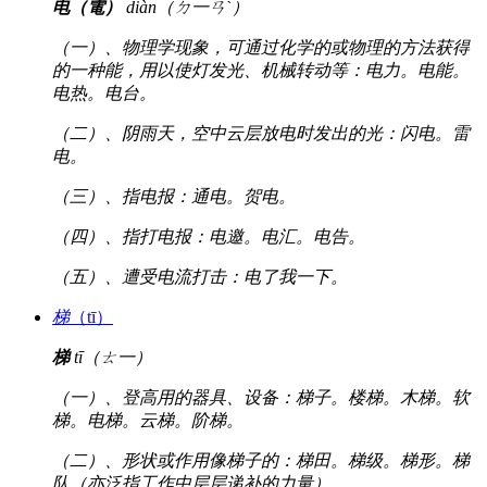
电（電）
diàn（ㄉ一ㄢˋ）
（一）、物理学现象，可通过化学的或物理的方法获得
的一种能，用以使灯发光、机械转动等：电力。电能。
电热。电台。
（二）、阴雨天，空中云层放电时发出的光：闪电。雷
电。
（三）、指电报：通电。贺电。
（四）、指打电报：电邀。电汇。电告。
（五）、遭受电流打击：电了我一下。
梯
（tī）
梯
tī（ㄊ一）
（一）、登高用的器具、设备：梯子。楼梯。木梯。软
梯。电梯。云梯。阶梯。
（二）、形状或作用像梯子的：梯田。梯级。梯形。梯
队（亦泛指工作中层层递补的力量）。