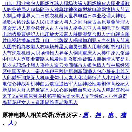
［电］
职业捡包人
职场气球人
职场边缘人
职场橡皮人
职业道歉
人
职业放屁人
职场隐形人
雅典娜神像
微型核电池
网络情人节
五
人制足球
世界人口日
试衣机器人
世界电信日
事业经理人
神职,
圣职
人格分裂症
人民币基金
人与人之间
内蒙古高原
基金管理人
基金发起人
基金托管人
古吉拉特人
格鲁吉亚人
共用电子对
感应
电动势
股票经纪人
电压放大器
富人移民潮
复合型人才
电视专题
片
电视转播车
超导［电］
北魏双人榻
保加利亚人
白色情人节
真
人图书馆
终极懒人衣
职场外星人
幽灵机器人
用电诊断书
相片情
人节
洗发机器人
职场植物人
异乡人倒闭
重庆人人楼
中原民俗游
中国达人秀
职业带路人
原发性眶炎
职业被骗人
拥抱情人节
婴儿
机器人
职场小黑人
遥控人造云
乡间都市人
银色情人节
中原经济
区
中国五美人
上帝人头税
三秒钟原则
新闻懒人包
心脏充电器
艺
人郎咸平
翔龙无人机
职业勾引人
素人化妆师
纸片人小组
意大利
电信
心神战斗机
神曲后遗症
退伍军人症
神经性毒剂
体育经纪人
新贫困人群
人造板家具
人民心疼你
吸血鬼女人
私人电影院
死神
来了5
温带草原带
乌托邦平原
温柔大男人
文学经纪人
小笠原群
岛
新花瓶女人
人造珊瑚礁
唐老鸭男人
原神电梯人相关成语
(所含汉字：
原
、
神
、
电
、
梯
、
人
)