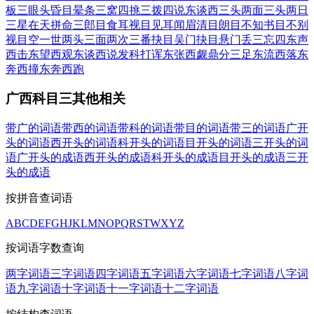
板三眼
头昏目晕
条三窝四
挑三拨四
说东谈西
三头两面
三头两日
三星在天
拼命三郎
目食耳视
目见耳闻
眉清目朗
目不知书
目不别
视
目空一世
两头三面
两次三番
抉目吴门
抉目悬门
丢三忘四
东声
西击
东望西观
东谈西说
发科打诨
东张西觑
鼎分三足
东流西落
东
奔西撞
东奔西跑
广西科目三其他相关
带广的词语
带西的词语
带科的词语
带目的词语
带三的词语
广开
头的词语
西开头的词语
科开头的词语
目开头的词语
三开头的词
语
广开头的成语
西开头的成语
科开头的成语
目开头的成语
三开
头的成语
按拼音查词语
A
B
C
D
E
F
G
H
J
K
L
M
N
O
P
Q
R
S
T
W
X
Y
Z
按词语字数查询
两字词语
三字词语
四字词语
五字词语
六字词语
七字词语
八字词
语
九字词语
十字词语
十一字词语
十二字词语