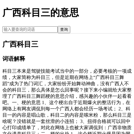
广西科目三的意思
查询
广西科目三
词语解释
科目三本来是驾驶技能考试当中的一部分，必要考核的一项成
绩，大家简称为科目三，但是近期在网络上“广西科目三舞
蹈”成为了热门词汇，大家纷纷开始舞动神曲，没有广西人不
会的科目三，那么具体是怎么回事呢？接下来小编就给大家整
理了广西科目三舞蹈梗的意思介绍，感兴趣的小伙伴一起看看
吧。一、梗的意思 1、这个梗出自于近期爆火的整活行为，在
网络上有网友调侃到每一个广西人都会经历一场考试； 2、科
目一的内容是唱山歌，科目二的内容是嗦米粉，那么科目三是
啥呢？没错就是一套丝滑的小连招； 3、扭得合格就可以回中
心打印成绩单了，对此在网络上也被大家调侃到：广西非物质
文化遗产科目三；二、梗的出处 1、这个梗近期火爆是因为网