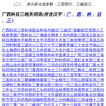
（二）、表示多次或多数：三思而行。三缄其口。
广西科目三相关词语
(所含汉字：
广
、
西
、
科
、
目
、
三
)
广西科目三
骨科张医生
科技与狠活
“三缺艺”道歉
欧巴变西八
三
根葱男团
广西科目三
广佛援交网
李卜克内西
新三国演义
新会计
科目
西魏扶手椅
西北太平洋
西部大开发
三角形整理
三英战吕布
三同时制度
三国志12
三百六十节
三檐青罗繖
三七女生节
南山三
壮士
梅西叶星表
第三方存管
第三方支付
第三方托管
香蕉西葫芦
中国科学社
三国霸王传
整形外科学
逃离北上广
周三症候群
三兔
贺元宵
巴士底广场
三问李彦宏
三秒钟原则
三道杠女友
新三座大
山
西山游步道
西塔潘猜想
小三综合征
西安性博会
西直门着火
牙
科恐惧症
西安灭门案
西班牙女士
三行感恩书
三氧化二铁
西三旗
着火
新永不瞑目
三年级效应
桃园三结义
三亚宰客门
三色作业本
三国杀自首
三聚磷酸钠
夏家三千金
楼市三字经
山西煤监局
三明
治课程
三角洲部队
三妻俱乐部
三明治一代
三清山虎照
农历三月
三
年会三宗罪
科研包工头
科研职业病
墨西哥地震
男篮三连胜
内
华达三角
空中华西村
开学三大件
露西泥火山
莫斯科集会
目瑙纵
歌节
理工科思维
科技咖啡馆
黑色三分钟
家政妇三田
金陵十三钗
故宫三重门
长江三峡游
广告代言人
广陵十八格
富三代魔咒
多萝