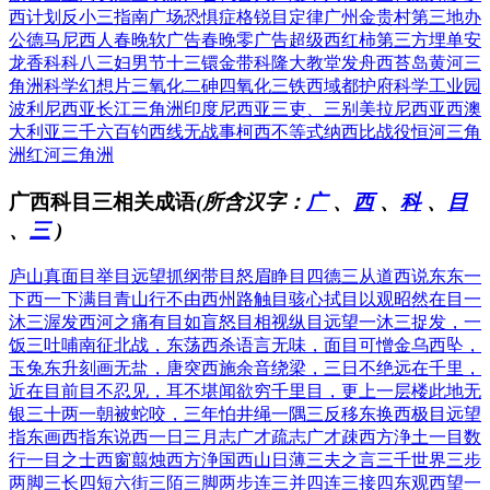
西计划
反小三指南
广场恐惧症
格锐目定律
广州金贵村
第三地办
公
德马尼西人
春晚软广告
春晚零广告
超级西红柿
第三方埋单
安
龙香科科
八三妇男节
十三镮金带
科隆大教堂
发舟西苔岛
黄河三
角洲
科学幻想片
三氧化二砷
四氧化三铁
西域都护府
科学工业园
波利尼西亚
长江三角洲
印度尼西亚
三吏、三别
美拉尼西亚
西澳
大利亚
三千六百钓
西线无战事
柯西不等式
纳西比战役
恒河三角
洲
红河三角洲
广西科目三相关成语
(所含汉字：
广
、
西
、
科
、
目
、
三
)
庐山真面目
举目远望
抓纲带目
怒眉睁目
四德三从
道西说东
东一
下西一下
满目青山
行不由西州路
触目骇心
拭目以观
昭然在目
一
沐三渥发
西河之痛
有目如盲
怒目相视
纵目远望
一沐三捉发，一
饭三吐哺
南征北战，东荡西杀
语言无味，面目可憎
金乌西坠，
玉兔东升
刻画无盐，唐突西施
余音绕梁，三日不绝
远在千里，
近在目前
目不忍见，耳不堪闻
欲穷千里目，更上一层楼
此地无
银三十两
一朝被蛇咬，三年怕井绳
一隅三反
移东换西
极目远望
指东画西
指东说西
一日三月
志广才疏
志广才疎
西方浄土
一目数
行
一目之士
西窗翦烛
西方浄国
西山日薄
三夫之言
三千世界
三步
两脚
三长四短
六街三陌
三脚两步
连三并四
连三接四
东观西望
一