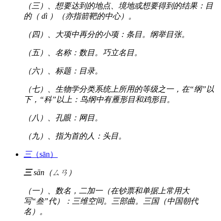
（三）、想要达到的地点、境地或想要得到的结果：目
的（ dì ）（亦指箭靶的中心）。
（四）、大项中再分的小项：条目。纲举目张。
（五）、名称：数目。巧立名目。
（六）、标题：目录。
（七）、生物学分类系统上所用的等级之一，在“纲”以
下，“科”以上：鸟纲中有雁形目和鸡形目。
（八）、孔眼：网目。
（九）、指为首的人：头目。
三
（sān）
三
sān（ㄙㄢ）
（一）、数名，二加一（在钞票和单据上常用大
写“叁”代）：三维空间。三部曲。三国（中国朝代
名）。