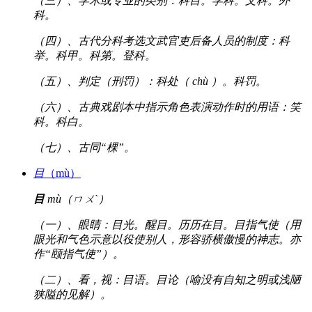
（三）、学术或专业的类别：科目。学科。文科。外
科。
（四）、古代分科考选文武官吏后备人员的制度：科
举。科甲。科第。登科。
（五）、判定（刑罚）：科处（ chù ）。科罚。
（六）、古典戏剧本中指示角色表演动作时的用语：笑
科。科白。
（七）、古同“棵”。
目
（mù）
目
mù（ㄇㄨˋ）
（一）、眼睛：目光。醒目。历历在目。目指气使（用
眼光和气色示意以役使别人，形容骄横傲慢的神志。亦
作“颐指气使”）。
（二）、看，视：目语。目论（喻没有自知之明或浅陋
狭隘的见解）。