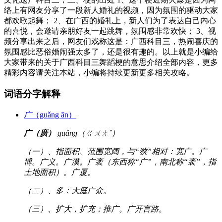
络上有网友分享了一段新人婚礼的视频，因为氛围的驱动大家
都欢歌起舞； 2、在广西的婚礼上，新人们为了表达自己内心
的喜悦，会邀请亲朋好友一起跳舞，氛围感非常欢快； 3、视
频分享出来之后，网友们戏称这是：广西科目三，热闹喜庆的
氛围感比恶俗婚闹强太多了，还是很有趣的。以上就是小编给
大家带来的关于广西科目三舞蹈梗的意思介绍全部内容，更多
精彩内容请关注本站，小编将持续更新更多相关攻略。
词语分字解释
广
（guǎng ān）
广（廣）
guǎng（ㄍㄨㄤˇ）
（一）、指面积、范围宽阔，与“狭”相对：宽广。广
博。广义。广漠。广袤（东西称“广”，南北称“袤”，指
土地面积）。广厦。
（二）、多：大庭广众。
（三）、扩大，扩充：推广。广开言路。