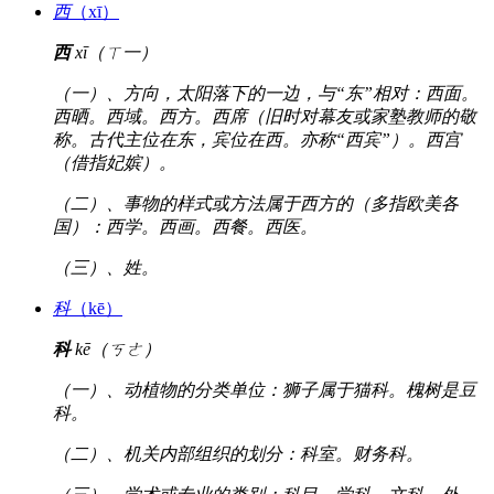
西
（xī）
西
xī（ㄒ一）
（一）、方向，太阳落下的一边，与“东”相对：西面。
西晒。西域。西方。西席（旧时对幕友或家塾教师的敬
称。古代主位在东，宾位在西。亦称“西宾”）。西宫
（借指妃嫔）。
（二）、事物的样式或方法属于西方的（多指欧美各
国）：西学。西画。西餐。西医。
（三）、姓。
科
（kē）
科
kē（ㄎㄜ）
（一）、动植物的分类单位：狮子属于猫科。槐树是豆
科。
（二）、机关内部组织的划分：科室。财务科。