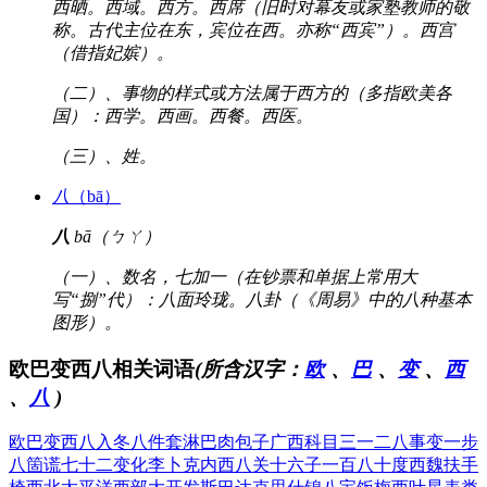
西晒。西域。西方。西席（旧时对幕友或家塾教师的敬
称。古代主位在东，宾位在西。亦称“西宾”）。西宫
（借指妃嫔）。
（二）、事物的样式或方法属于西方的（多指欧美各
国）：西学。西画。西餐。西医。
（三）、姓。
八
（bā）
八
bā（ㄅㄚ）
（一）、数名，七加一（在钞票和单据上常用大
写“捌”代）：八面玲珑。八卦（《周易》中的八种基本
图形）。
欧巴变西八相关词语
(所含汉字：
欧
、
巴
、
变
、
西
、
八
)
欧巴变西八
入冬八件套
淋巴肉包子
广西科目三
一二八事变
一步
八箇谎
七十二变化
李卜克内西
八关十六子
一百八十度
西魏扶手