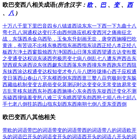
欧巴变西八相关成语
(所含汉字：
欧
、
巴
、
变
、
西
、
八
)
十万八千里
下里巴音
四乡八镇
道西说东
东一下西一下
九曲十八
弯
七孔八洞
通权达变
行不由西州路
应机权变
西河之痛
南征北
战，东荡西杀
金乌西坠，玉兔东升
刻画无盐，唐突西施
哑巴吃
黄连，有苦说不出
移东换西
指东画西
指东说西
正经八本
正经八
板
西方浄土
西窗翦烛
西方浄国
西山日薄
东观西望
通古达变
衔橜
之变
通变达权
说东谈西
穷极思变
七病八倒
乱七八遭
东声西击
东
望西观
东谈西说
东张西觑
东流西落
东奔西撞
东奔西跑
东拦西阻
东抹西涂
达权通变
达权知变
才夸八斗
八牕玲珑
捧心西子
应权通
变
日落西山
春山八字
东横西倒
东蹓西逛
三臡八葅
穷极则变
东躲
西藏
临机制变
变古易俗
变化莫测
识时达变
变化无常
变故易常
变
古乱常
移东就西
东补西凑
西施捧心
东央西告
东徙西迁
变化不测
东磕西撞
恼羞变怒
八难三灾
东瞧西望
东怨西怒
七损八伤
七郤八
手
七老八倒
拄笏西山
指东划西
东西南朔
七倒八歪
东歪西倒
欧巴变西八其他相关
带欧的词语
带巴的词语
带变的词语
带西的词语
带八的词语
欧开
头的词语
巴开头的词语
变开头的词语
西开头的词语
八开头的词