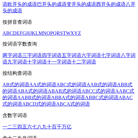
语
欧开头的成语
巴开头的成语
变开头的成语
西开头的成语
八开
头的成语
按拼音查词语
A
B
C
D
E
F
G
H
J
K
L
M
N
O
P
Q
R
S
T
W
X
Y
Z
按词语字数查询
两字词语
三字词语
四字词语
五字词语
六字词语
七字词语
八字词
语
九字词语
十字词语
十一字词语
十二字词语
按结构查词语
AB式的词语
AA式的词语
ABC式的词语
AAB式的词语
ABB式
的词语
ABA式的词语
ABAB式的词语
ABCC式的词语
AABC式
的词语
AABB式的词语
ABBA式的词语
ABBC式的词语
ABAC
式的词语
ABCD式的词语
ABCA式的词语
含数字词语
一
二
三
四
五
六
七
八
九
十
百
千
万
亿