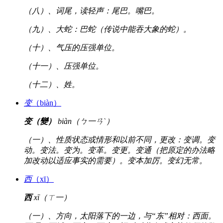
（八）、词尾，读轻声：尾巴。嘴巴。
（九）、大蛇：巴蛇（传说中能吞大象的蛇）。
（十）、气压的压强单位。
（十一）、压强单位。
（十二）、姓。
变
（biàn）
变（變）
biàn（ㄅ一ㄢˋ）
（一）、性质状态或情形和以前不同，更改：变调。变
动。变法。变为。变革。变更。变通（把原定的办法略
加改动以适应事实的需要）。变本加厉。变幻无常。
西
（xī）
西
xī（ㄒ一）
（一）、方向，太阳落下的一边，与“东”相对：西面。