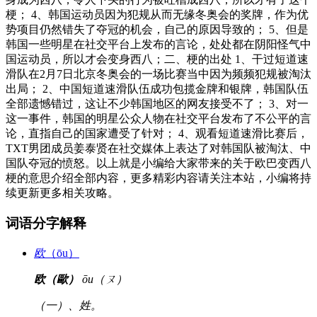
梗； 4、韩国运动员因为犯规从而无缘冬奥会的奖牌，作为优
势项目仍然错失了夺冠的机会，自己的原因导致的； 5、但是
韩国一些明星在社交平台上发布的言论，处处都在阴阳怪气中
国运动员，所以才会变身西八；二、梗的出处 1、干过短道速
滑队在2月7日北京冬奥会的一场比赛当中因为频频犯规被淘汰
出局； 2、中国短道速滑队伍成功包揽金牌和银牌，韩国队伍
全部遗憾错过，这让不少韩国地区的网友接受不了； 3、对一
这一事件，韩国的明星公众人物在社交平台发布了不公平的言
论，直指自己的国家遭受了针对； 4、观看短道速滑比赛后，
TXT男团成员姜泰贤在社交媒体上表达了对韩国队被淘汰、中
国队夺冠的愤怒。以上就是小编给大家带来的关于欧巴变西八
梗的意思介绍全部内容，更多精彩内容请关注本站，小编将持
续更新更多相关攻略。
词语分字解释
欧
（ōu）
欧（歐）
ōu（ㄡ）
（一）、姓。