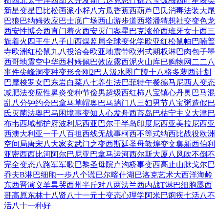
椅
西北太平洋
西部大开发
斯巴达克思
什锦八宝饭
梅西叶星表
类
新星变星
巴比松画派
小籽八方瓜
香蕉西葫芦
巴氏消毒法
装大尾
巴狼
巴纳姆效应
巴士底广场
西山游步道
西塔潘猜想
社交变色龙
西安性博会
西直门着火
西安灭门案
星巴克涨价
西班牙女士
西三
旗着火
四王生八子
山西煤监局
全球变化学
欧亚红松鼠
帕巴喃普
寺
欧洲红松鼠
九八投洽会
欧亚地震带
欧洲式期权
淋巴肉包子
墨
西哥地震
空中华西村
姆佩巴效应
露西泥火山
库巴购物网
二二八
事件
尖峰洞变种
变形金刚2
巴人汲水图
广陵十八格
多萝西计划
巴摩梭罗女
巴东岩白菜
八七养生法
巴菲特午餐
德马尼西人
变态
减肥法
变应性鼻炎
变种节俭男
超级西红柿
八宝镇心丹
奥巴马混
乱
八分钟约会
巴拿马草帽
奥巴马踹门
八三妇男节
八宝粥造假
巴
氏灭菌法
奥巴马困境
事变知人心
发舟西苔岛
巴枯宁主义
大津巴
布韦
西域都护府
波利尼西亚
巴尔干半岛
印度尼西亚
美拉尼西亚
西澳大利亚
一千八百担
西线无战事
柯西不等式
纳西比战役
欧洲
空间局
唐宋八大家
玄武门之变
西斯廷圣母
敦煌变文集
新西伯利
亚
密西西比河
阿尔巴尼亚
巴拿马运河
西尔斯大厦
八风吹不倒
不
完全变态
八路军军歌
巴黎圣母院
卢沟桥事变
西高止山脉
戈尔巴
乔夫
B淋巴细胞
一步八个谎
巴尔喀什湖
巴洛克艺术
大西洋海岭
东西晋演义
羊昙哭西州
半斤对八两
法兰西内战
T淋巴细胞
墨西
哥高原
东林十八贤
八十一元士
变态心理学
阿米巴痢疾
七活八不
活
八十一种好