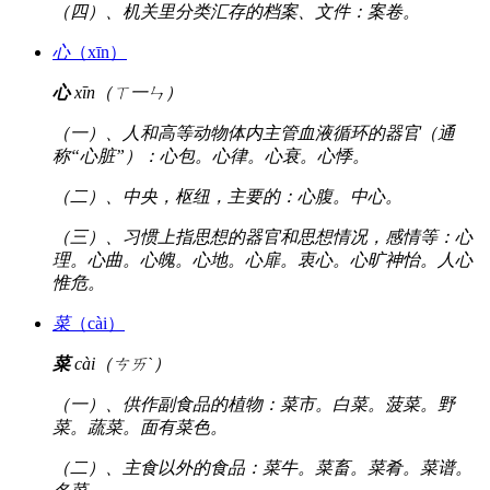
（四）、机关里分类汇存的档案、文件：案卷。
心
（xīn）
心
xīn（ㄒ一ㄣ）
（一）、人和高等动物体内主管血液循环的器官（通
称“心脏”）：心包。心律。心衰。心悸。
（二）、中央，枢纽，主要的：心腹。中心。
（三）、习惯上指思想的器官和思想情况，感情等：心
理。心曲。心魄。心地。心扉。衷心。心旷神怡。人心
惟危。
菜
（cài）
菜
cài（ㄘㄞˋ）
（一）、供作副食品的植物：菜市。白菜。菠菜。野
菜。蔬菜。面有菜色。
（二）、主食以外的食品：菜牛。菜畜。菜肴。菜谱。