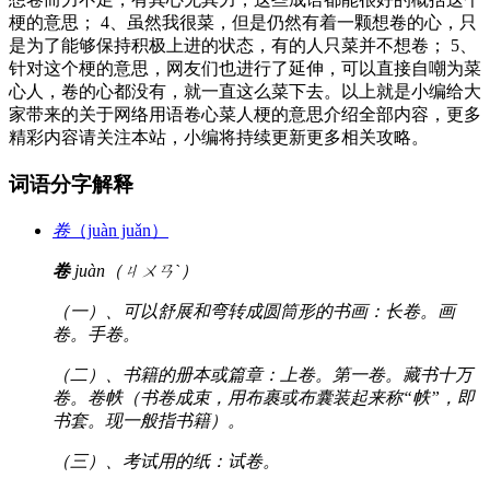
梗的意思； 4、虽然我很菜，但是仍然有着一颗想卷的心，只
是为了能够保持积极上进的状态，有的人只菜并不想卷； 5、
针对这个梗的意思，网友们也进行了延伸，可以直接自嘲为菜
心人，卷的心都没有，就一直这么菜下去。以上就是小编给大
家带来的关于网络用语卷心菜人梗的意思介绍全部内容，更多
精彩内容请关注本站，小编将持续更新更多相关攻略。
词语分字解释
卷
（juàn juǎn）
卷
juàn（ㄐㄨㄢˋ）
（一）、可以舒展和弯转成圆筒形的书画：长卷。画
卷。手卷。
（二）、书籍的册本或篇章：上卷。第一卷。藏书十万
卷。卷帙（书卷成束，用布裹或布囊装起来称“帙”，即
书套。现一般指书籍）。
（三）、考试用的纸：试卷。