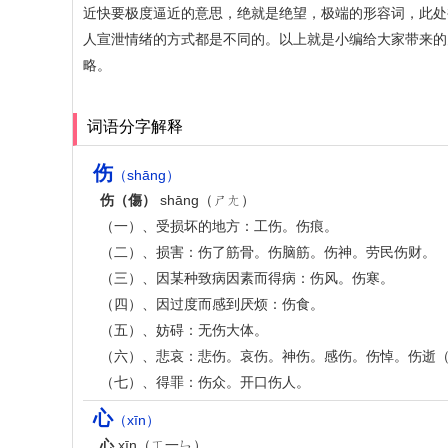
近快要极度逼近的意思，绝就是绝望，极端的形容词，此处
人宣泄情绪的方式都是不同的。以上就是小编给大家带来的
略。
词语分字解释
伤
（shāng）
伤（傷）
shāng（ㄕㄤ）
（一）、受损坏的地方：工伤。伤痕。
（二）、损害：伤了筋骨。伤脑筋。伤神。劳民伤财。
（三）、因某种致病因素而得病：伤风。伤寒。
（四）、因过度而感到厌烦：伤食。
（五）、妨碍：无伤大体。
（六）、悲哀：悲伤。哀伤。神伤。感伤。伤悼。伤逝
（七）、得罪：伤众。开口伤人。
心
（xīn）
心
xīn（ㄒ一ㄣ）