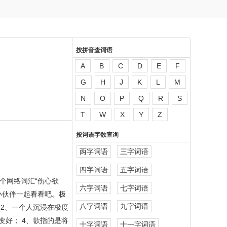
按拼音查词语
A
B
C
D
E
F
G
H
J
K
L
M
N
O
P
Q
R
S
T
W
X
Y
Z
按词语字数查询
两字词语
三字词语
四字词语
五字词语
个网络词汇“伤心欲
六字词语
七字词语
小伙伴一起看看吧。极
八字词语
九字词语
2、一个人沉浸在极度
好； 4、欲指的是将
十字词语
十一字词语