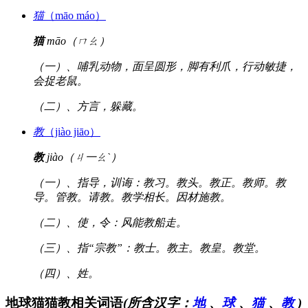
猫
（māo máo）
猫
māo（ㄇㄠ）
（一）、哺乳动物，面呈圆形，脚有利爪，行动敏捷，
会捉老鼠。
（二）、方言，躲藏。
教
（jiào jiāo）
教
jiào（ㄐ一ㄠˋ）
（一）、指导，训诲：教习。教头。教正。教师。教
导。管教。请教。教学相长。因材施教。
（二）、使，令：风能教船走。
（三）、指“宗教”：教士。教主。教皇。教堂。
（四）、姓。
地球猫猫教相关词语
(所含汉字：
地
、
球
、
猫
、
教
)