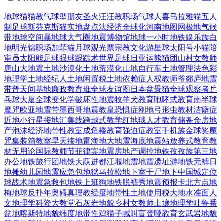
地球猫猫教
气球型朋友
圣火汪汪教
职场气球人
喜马拉雅猫
五人
制足球
斯芬克斯猫
实地盘点法
经济全球化
河南地图网
极地气候
带
地球空间暴
地球大气圈
地震博物馆
地球一小时
地铁娱乐族
白
地明光锦
职场加菲猫
月球观光票
宗教文化游
星球太阳号
小猫陪
审员
太阳能足球
眼球跟踪术
世界足球日
亚运熊猫团
山村女教师
唐山大地震
土地沙漠化
土地荒漠化
山地自行车
土地管理法
色彩
地理学
土地经纪人
土地闲置税
土地依赖症
人权教师爷
郯庐地震
带
普天间基地
廉政教育班
全球友谊图
日本盆景猫
全球观察者
乒
乓球大厦
全球变化学
破坏性地震
牧羊犬教育
咆哮式教育
南半球
魔咒
欧亚地震带
墨西哥地震
教皇恐惧症
刚地弓形虫
教材洁癖症
近地小行星
接地汇集线
跨越式教学
红地毯人才
教育储备金
房地
产泡沫
经济地带性
教室成危楼
教育强迫症
教室手机族
金球奖魔
咒
集装箱教室
旱天接地雷
海地大地震
海底地震站
放养式教育
教
材无用论
国际教师节
菲律宾地震
房地产调控
地铁孜孜族
第三地
办公
地铁旅行团
地铁大跃进
都江堰地震
地震遗址游
地铁无裤日
地摊幼儿园
地震应急包
地狱马拉松
地下室干尸
地下中国城
定位
球战术
地震急救包
地铁上班狗
地铁脱裤秀
地震预报卡
北方点地
梅
地球反扑年
奥姆真理教
经度地带性
土地使用税
大地水准面
人
文地理学
科隆大教堂
石灰岩地貌
乡村女教师
土壤地理学
吐鲁番
盆地
喀斯特地貌
纬度地带性
鸡猫子喊叫
盲聋哑教育
玄武岩地貌