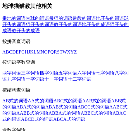
地球猫猫教其他相关
带地的词语
带球的词语
带猫的词语
带教的词语
地开头的词语
球
开头的词语
猫开头的词语
教开头的词语
地开头的成语
猫开头的
成语
教开头的成语
按拼音查词语
A
B
C
D
E
F
G
H
J
K
L
M
N
O
P
Q
R
S
T
W
X
Y
Z
按词语字数查询
两字词语
三字词语
四字词语
五字词语
六字词语
七字词语
八字词
语
九字词语
十字词语
十一字词语
十二字词语
按结构查词语
AB式的词语
AA式的词语
ABC式的词语
AAB式的词语
ABB式
的词语
ABA式的词语
ABAB式的词语
ABCC式的词语
AABC式
的词语
AABB式的词语
ABBA式的词语
ABBC式的词语
ABAC
式的词语
ABCD式的词语
ABCA式的词语
含数字词语