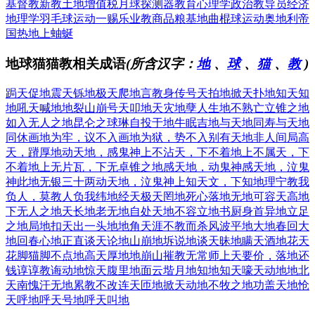
基督教新教
土地增值税
月球探测器
教育心理学
政治教导员
经济
地理学
羽毛球运动
一赐乐业教
商品粮基地
曲棍球运动
奥地利帝
国
热地上蚰蜒
地球猫猫教相关成语
(所含汉字：
地
、
球
、
猫
、
教
)
跼天促地
震天铄地
极天爬地
言教身传
号天拍地
掀天扑地
知天知
地
吼天喊地
地裂山崩
号天叩地
天灾地孽
人生地不熟
亡立锥之地
如入无人之地
昆仑之球琳
自投于地
牛眠吉地
与天地同寿
与天地
同休
画地为牢，议不入
画地为狱，势不入
别有天地非人间
局高
天，蹐厚地
动天地，感鬼神
上不沾天，下不着地
上不属天，下
不着地
上无片瓦，下无卓锥之地
感天地，动鬼神
感天地，泣鬼
神
此地无银三十两
动天地，泣鬼神
上知天文，下知地理
宁教我
负人，莫教人负我
纬地经天
极天罔地
死心落地
无地可容
天高地
下
无人之地
天长地老
无地自处
天地不容
立地书厨
身首异地
立足
之地
局地扣天
出一头地
地角天涯
不教而杀
风波平地
大地春回
大
地回春
心地正直
谈天论地
山崩地坼
说地谈天
昧地瞒天
酒地花天
花脚猫
脚不点地
高天厚地
地崩山摧
教无常师
上天要价，落地还
钱
谆谆教诲
动地惊天
腹里地面
云堦月地
知地知天
嚎天动地
地北
天南
愧汗无地
累教不改
连天匝地
掀天动地
不牧之地
功盖天地
怆
天呼地
呼天号地
呼天叫地