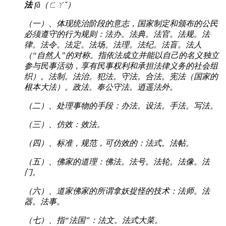
法
fǎ（ㄈㄚˇ）
（一）、体现统治阶段的意志，国家制定和颁布的公民
必须遵守的行为规则：法办。法典。法官。法规。法
律。法令。法定。法场。法理。法纪。法盲。法人
（“自然人”的对称。指依法成立并能以自己的名义独立
参与民事活动，享有民事权利和承担法律义务的社会组
织）。法制。法治。犯法。守法。合法。宪法（国家的
根本大法）。政法。奉公守法。逍遥法外。
（二）、处理事物的手段：办法。设法。手法。写法。
（三）、仿效：效法。
（四）、标准，规范，可仿效的：法式。法帖。
（五）、佛家的道理：佛法。法号。法轮。法像。法
门。
（六）、道家佛家的所谓拿妖捉怪的技术：法师。法
器。法事。
（七）、指“法国”：法文。法式大菜。