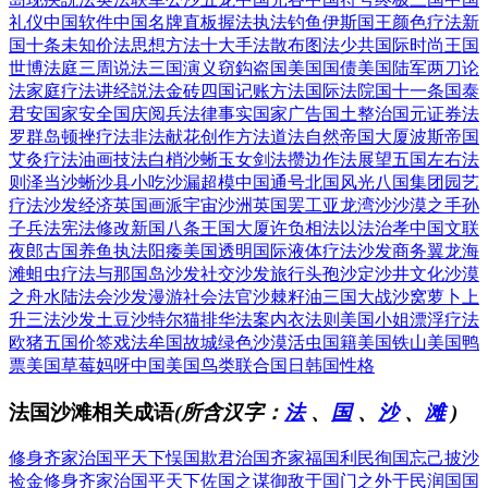
礼仪
中国软件
中国名牌
直板握法
执法钓鱼
伊斯国王
颜色疗法
新
国十条
未知价法
思想方法
十大手法
散布图法
少共国际
时尚王国
世博法庭
三周说法
三国演义
窃鈎盗国
美国国债
美国陆军
两刀论
法
家庭疗法
讲经説法
金砖四国
记账方法
国际法院
国十一条
国泰
君安
国家安全
国庆阅兵
法律事实
国家广告
国土整治
国元证券
法
罗群岛
顿挫疗法
非法献花
创作方法
道法自然
帝国大厦
波斯帝国
艾灸疗法
油画技法
白梢沙蜥
玉女剑法
攒边作法
展望五国
左右法
则
泽当沙蜥
沙县小吃
沙漏超模
中国通号
北国风光
八国集团
园艺
疗法
沙发经济
英国画派
宇宙沙洲
英国罢工
亚龙湾沙
沙漠之手
孙
子兵法
宪法修改
新国八条
王国大厦
许负相法
以法治孝
中国文联
夜郎古国
养鱼执法
阳痿美国
透明国际
液体疗法
沙发商务
翼龙海
滩
蛆虫疗法
与那国岛
沙发社交
沙发旅行
头孢沙定
沙井文化
沙漠
之舟
水陆法会
沙发漫游
社会法官
沙棘籽油
三国大战
沙窝萝卜
上
升三法
沙发土豆
沙特尔猫
排华法案
内衣法则
美国小姐
漂浮疗法
欧猪五国
价签戏法
牟国故城
绿色沙漠
活虫国籍
美国铁山
美国鸭
票
美国草莓
妈呀中国
美国鸟类
联合国日
韩国性格
法国沙滩相关成语
(所含汉字：
法
、
国
、
沙
、
滩
)
修身齐家治国平天下
悮国欺君
治国齐家
福国利民
徇国忘己
披沙
捡金
修身齐家治国平天下
佐国之谋
御敌于国门之外
于民润国
国