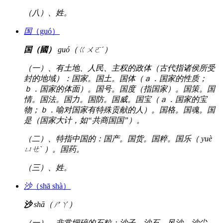
（八）、姓。
国
（guó）
国（國）
guó（ㄍㄨㄛˊ）
（一）、有土地、人民、主权的政体（古代指诸侯所受
封的地域）：国家。国土。国体（ａ．国家的性质；
ｂ．国家的体面）。国号。国度（指国家）。国策。国
情。国法。国力。国防。国威。国宝（ａ．国家的宝
物；ｂ．喻对国家有特殊贡献的人）。国格。国魂。国
是（国家大计，如“共商国国”）。
（二）、特指中国的：国产。国货。国粹。国乐（ yuè
ㄩㄝˋ ）。国药。
（三）、姓。
沙
（shā shà）
沙
shā（ㄕㄚ）
（一）、非常细碎的石粒：沙子。沙石。风沙。沙尘。