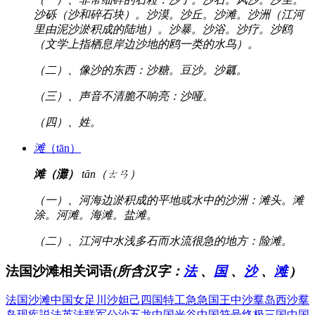
沙砾（沙和碎石块）。沙漠。沙丘。沙滩。沙洲（江河
里由泥沙淤积成的陆地）。沙暴。沙浴。沙疗。沙鸥
（文学上指栖息岸边沙地的鸥一类的水鸟）。
（二）、像沙的东西：沙糖。豆沙。沙瓤。
（三）、声音不清脆不响亮：沙哑。
（四）、姓。
滩
（tān）
滩（灘）
tān（ㄊㄢ）
（一）、河海边淤积成的平地或水中的沙洲：滩头。滩
涂。河滩。海滩。盐滩。
（二）、江河中水浅多石而水流很急的地方：险滩。
法国沙滩相关词语
(所含汉字：
法
、
国
、
沙
、
滩
)
法国沙滩
中国女足
川沙妲己
四国特工
急急国王
中沙羣岛
西沙羣
岛
现疾説法
英法联军
公沙五龙
中国光谷
中国符号
终极三国
中国