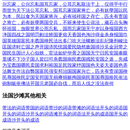
尔忘家，公尔忘私
国耳忘家，公耳忘私
取法于上，仅得乎中
行
而世为天下法
公耳忘私，国耳忘家
国家将亡，必有妖孽
国以民
为本，民以食为天
国家将兴，必有祯祥
国之存亡，匹夫有责
国
之将亡，必有妖孽
两国交兵，不斩来使
生公说法，顽石点头
胸
怀祖国，放眼世界
公而忘私，国而忘家
国无宁岁
以身报国
西方
浄国
四战之国
明罚勑法
矫国更俗
天香国色
淘沙得金
杀身报国
巾
国英雄
国富民丰
蠹国殃民
法出多门
吹大法螺
败法乱纪
隆刑峻法
匡国济时
亡国之声
开国济民
忧国爱民
隐然敌国
排沙见金
冠带之
国
民生国计
人心似铁，官法如炉
华胥之国
国无宁日
民安国泰
眼
里揉不下沙子
国人皆曰可杀
蠹国病民
蠹国残民
安国之道，先戒
为宝
蠹国嚼民
卖国求利
裕国足民
毁家纾国
国色天姿
天姿国色
弄
法舞文
作法自弊
国富民强
安邦治国
国家兴亡，匹夫有责
误国殃
民
辱国殃民
定国安邦
国无捐瘠
捐躯殉国
病民害国
辱国殄民
依法
砲制
皈依佛法
开国元老
国必自伐，而后人伐之
没法奈何
法国沙滩其他相关
带法的词语
带国的词语
带沙的词语
带滩的词语
法开头的词语
国
开头的词语
沙开头的词语
滩开头的词语
法开头的成语
国开头的
成语
沙开头的成语