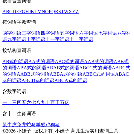
按拼音查词语
A
B
C
D
E
F
G
H
J
K
L
M
N
O
P
Q
R
S
T
W
X
Y
Z
按词语字数查询
两字词语
三字词语
四字词语
五字词语
六字词语
七字词语
八字词
语
九字词语
十字词语
十一字词语
十二字词语
按结构查词语
AB式的词语
AA式的词语
ABC式的词语
AAB式的词语
ABB式
的词语
ABA式的词语
ABAB式的词语
ABCC式的词语
AABC式
的词语
AABB式的词语
ABBA式的词语
ABBC式的词语
ABAC
式的词语
ABCD式的词语
ABCA式的词语
含数字词语
一
二
三
四
五
六
七
八
九
十
百
千
万
亿
含十二生肖词语
鼠
牛
虎
兔
龙
蛇
马
羊
猴
鸡
狗
猪
©2026 小娃子 版权所有 小娃子 育儿生活实用查询工具