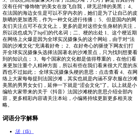
没有任何“修饰物”的美女在放飞自我，肆无忌惮的美黑； 4、
在法国的海边女生是可以不穿内衣的，她们是为了让自己的皮
肤晒的更加透亮，作为一种文化进行传播； 5、但是国内的网
友们关注点可不在文化上，更多的是对这些女生身材的关注，
所以说也成为了lsp们的代名词；二、梗的出处 1、这个梗近期
在网络上火爆是因为全球实况摄像头的这个网站，由于对“法
国的沙滩文化”充满着好奇； 2、在好奇心的驱使下网友们打
开全球实况摄像头选择法国著名的沙滩景点，只为找到想要看
到的知识点； 3、每个国家的文化都是值得尊重的，在他们看
来更加注重个人精神方面，所以有些在我们看来很大尺度的东
西也不过如此； 全球实况摄像头梗的意思：点击查看 4、在网
络上大家每每提到法国沙滩，其实也就是内涵不穿衣服在沙滩
美黑的男男女女们，延伸一下就是“涩会文化”了。以上就是小
编给大家带来的关于《抖音》法国沙滩梗的意思介绍全部内
容，更多精彩内容请关注本站，小编将持续更新更多相关攻
略。
词语分字解释
法
（fǎ）