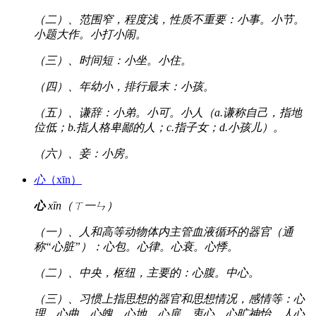
（二）、范围窄，程度浅，性质不重要：小事。小节。
小题大作。小打小闹。
（三）、时间短：小坐。小住。
（四）、年幼小，排行最末：小孩。
（五）、谦辞：小弟。小可。小人（a.谦称自己，指地
位低；b.指人格卑鄙的人；c.指子女；d.小孩儿）。
（六）、妾：小房。
心
（xīn）
心
xīn（ㄒ一ㄣ）
（一）、人和高等动物体内主管血液循环的器官（通
称“心脏”）：心包。心律。心衰。心悸。
（二）、中央，枢纽，主要的：心腹。中心。
（三）、习惯上指思想的器官和思想情况，感情等：心
理。心曲。心魄。心地。心扉。衷心。心旷神怡。人心