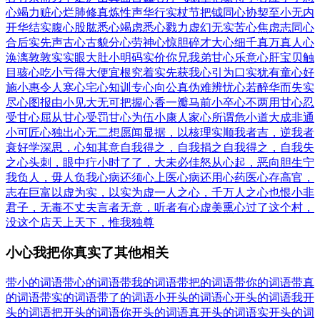
心竭力
赃心烂肺
修真炼性
声华行实
杖节把钺
同心协契
至小无内
开华结实
腹心股肱
悉心竭虑
悉心戮力
虚幻无实
苦心焦虑
志同心
合
后实先声
古心古貌
分心劳神
心惊胆碎
才大心细
千真万真
人心
涣漓
敦敦实实
眼大肚小
明码实价
你兄我弟
甘心乐意
心肝宝贝
触
目骇心
吃小亏得大便宜
根究着实
先获我心
引为口实
犹有童心
好
施小惠
令人寒心
宅心知训
专心向公
真伪难辨
忧心若醉
华而失实
尽心图报
由小见大
无可把握
心香一瓣
马前小卒
心不两用
甘心忍
受
甘心屈从
甘心受罚
甘心为伍
小康人家
心所谓危
小道大成
非通
小可
匠心独出
心无二想
愿闻显据，以核理实
顺我者吉，逆我者
衰
好学深思，心知其意
自我得之，自我捐之
自我得之，自我失
之
心头刺，眼中疔
小时了了，大未必佳
怒从心起，恶向胆生
宁
我负人，毋人负我
心病还须心上医
心病还用心药医
心存高官，
志在巨富
以虚为实，以实为虚
一人之心，千万人之心也
恨小非
君子，无毒不丈夫
言者无意，听者有心
虚美熏心
过了这个村，
没这个店
天上天下，惟我独尊
小心我把你真实了其他相关
带小的词语
带心的词语
带我的词语
带把的词语
带你的词语
带真
的词语
带实的词语
带了的词语
小开头的词语
心开头的词语
我开
头的词语
把开头的词语
你开头的词语
真开头的词语
实开头的词