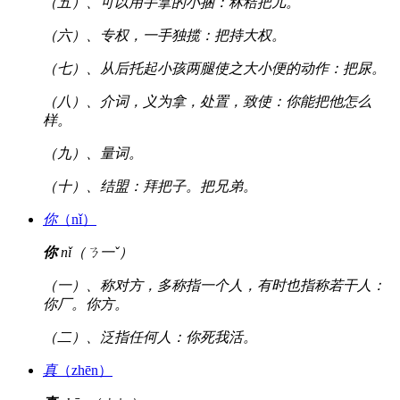
（五）、可以用手拿的小捆：秫秸把儿。
（六）、专权，一手独揽：把持大权。
（七）、从后托起小孩两腿使之大小便的动作：把尿。
（八）、介词，义为拿，处置，致使：你能把他怎么
样。
（九）、量词。
（十）、结盟：拜把子。把兄弟。
你
（nǐ）
你
nǐ（ㄋ一ˇ）
（一）、称对方，多称指一个人，有时也指称若干人：
你厂。你方。
（二）、泛指任何人：你死我活。
真
（zhēn）