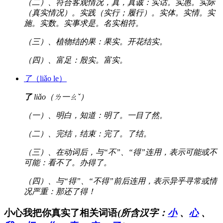
（二）、符合客观情况，真，真诚：实话。实惠。实际
（真实情况）。实践（实行；履行）。实体。实情。实
施。实数。实事求是。名实相符。
（三）、植物结的果：果实。开花结实。
（四）、富足：殷实。富实。
了
（liǎo le）
了
liǎo（ㄌ一ㄠˇ）
（一）、明白，知道：明了。一目了然。
（二）、完结，结束：完了。了结。
（三）、在动词后，与“不”、“得”连用，表示可能或不
可能：看不了。办得了。
（四）、与“得”、“不得”前后连用，表示异乎寻常或情
况严重：那还了得！
小心我把你真实了相关词语
(所含汉字：
小
、
心
、