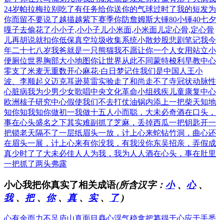
24岁帕拉梅拉
别吃了有任务给你
送你的气球过时了
我的短发为
你而留
不要说了越描越紫
下赛季你防詹姆斯
大锤80小锤40
七夕
嘎子去偷花了
小小子,小小子儿
小米面,小米面儿
定心骨,定心骨
儿
再胡说就扣你低保
真空垃圾收集系统
小散炒股悲剧笔记
我今
年二十七八岁
我爸就是一只熊猫
我不愿让你一个人
女用站立小
便厕位
世界胸部大小地图
你让世界从此不同
蒙特梭利早教中心
零支了米麦无重数
开心麻花·白日梦
记住我们是中国人
王小
波、李顺起义
迈克耳逊莫雷实验
走了和尚走不了寺
冠状动脉性
心脏病
我为少男少女歌唱
中央文化革命小组
残疾儿童康复中心
欧洲核子研究中心
假使我们不去打仗
油锅内添上一把柴
天知地
知你知我知
你做初一我做十五
人小而聪，大未必奇
酒在口头，
事在心头
盛名之下其实难副
抓了芝麻，丢掉西瓜
一把钥匙开一
把锁
老天隔不了一层纸
眉头一放，计上心来
蛇钻竹洞，曲心还
在
眉头一展，计上心来
有你没我，有我没你
东吴招亲，弄假成
真
少时了了大未必佳
人人为我，我为人人
酒在心头，事在肚里
一把抓了两头弗露
小心我把你真实了相关成语
(所含汉字：
小
、
心
、
我
、
把
、
你
、
真
、
实
、
了
)
心有余而力不足
庐山真面目
麤心浮气
稳拿把纂
得于心应于手
悉