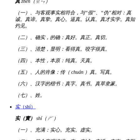
真
zhēn（ㄓㄣ）
（一）、与客观事实相符合，与“假”、“伪”相对：真
诚。真谛。真挚。真心。逼真。认真。真才实学。真知
灼见。
（二）、确实，的确：真好。真正。真切。
（三）、清楚，显明：看得真。咬字很真。
（四）、本性，本原：纯真。天真。
（五）、人的肖像：传（ chuán ）真。写真。
（六）、汉字的楷书：真字。真书。真草隶篆。
（七）、姓。
实
（shí）
实（實）
shí（ㄕˊ）
（一）、充满：实心。充实。虚实。