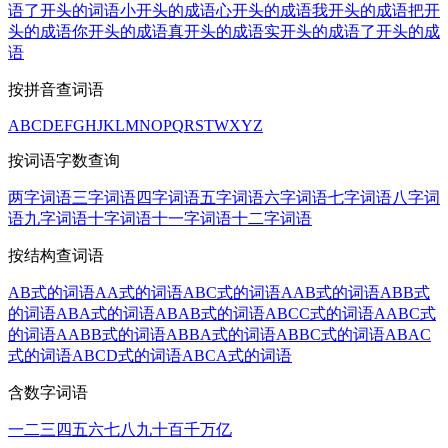
语
了开头的词语
小开头的成语
心开头的成语
我开头的成语
把开
头的成语
你开头的成语
真开头的成语
实开头的成语
了开头的成
语
按拼音查词语
A
B
C
D
E
F
G
H
J
K
L
M
N
O
P
Q
R
S
T
W
X
Y
Z
按词语字数查询
两字词语
三字词语
四字词语
五字词语
六字词语
七字词语
八字词
语
九字词语
十字词语
十一字词语
十二字词语
按结构查词语
AB式的词语
AA式的词语
ABC式的词语
AAB式的词语
ABB式
的词语
ABA式的词语
ABAB式的词语
ABCC式的词语
AABC式
的词语
AABB式的词语
ABBA式的词语
ABBC式的词语
ABAC
式的词语
ABCD式的词语
ABCA式的词语
含数字词语
一
二
三
四
五
六
七
八
九
十
百
千
万
亿