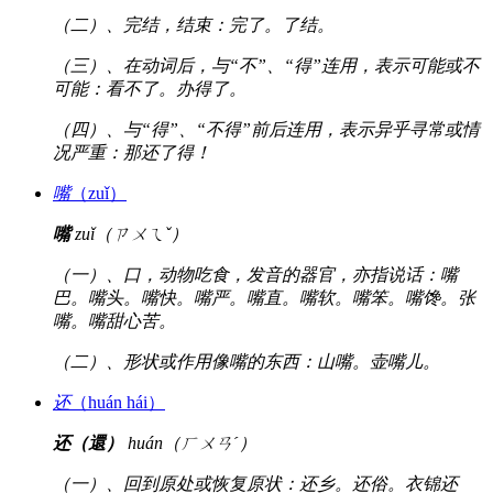
（二）、完结，结束：完了。了结。
（三）、在动词后，与“不”、“得”连用，表示可能或不
可能：看不了。办得了。
（四）、与“得”、“不得”前后连用，表示异乎寻常或情
况严重：那还了得！
嘴
（zuǐ）
嘴
zuǐ（ㄗㄨㄟˇ）
（一）、口，动物吃食，发音的器官，亦指说话：嘴
巴。嘴头。嘴快。嘴严。嘴直。嘴软。嘴笨。嘴馋。张
嘴。嘴甜心苦。
（二）、形状或作用像嘴的东西：山嘴。壶嘴儿。
还
（huán hái）
还（還）
huán（ㄏㄨㄢˊ）
（一）、回到原处或恢复原状：还乡。还俗。衣锦还