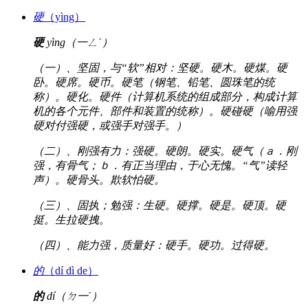
硬
（yìng）
硬
yìng（一ㄥˋ）
（一）、坚固，与“软”相对：坚硬。硬木。硬煤。硬
卧。硬席。硬币。硬笔（钢笔、铅笔、圆珠笔的统
称）。硬化。硬件（计算机系统的组成部分，构成计算
机的各个元件、部件和装置的统称）。硬碰硬（喻用强
硬对付强硬，或强手对强手。）
（二）、刚强有力：强硬。硬朗。硬实。硬气（ａ．刚
强，有骨气；ｂ．有正当理由，于心无愧。“气”读轻
声）。硬骨头。欺软怕硬。
（三）、固执；勉强：生硬。硬撑。硬是。硬顶。硬
挺。生拉硬拽。
（四）、能力强，质量好：硬手。硬功。过得硬。
的
（dí dì de）
的
dí（ㄉ一ˊ）