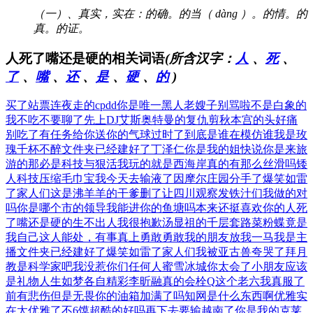
（一）、真实，实在：的确。的当（ dàng ）。的情。的
真。的证。
人死了嘴还是硬的相关词语
(所含汉字：
人
、
死
、
了
、
嘴
、
还
、
是
、
硬
、
的
)
买了站票连夜走的
cpdd你是唯一
黑人老嫂子别骂啦
不是白象的
我不吃
不要聊了先上DJ
艾斯奥特曼的复仇
剪秋本宫的头好痛
别吃了有任务给你
送你的气球过时了
到底是谁在模仿谁
我是玫
瑰千杯不醉
文件夹已经建好了
丁泽仁你是我的姐
快说你是来旅
游的
那必是科技与狠活
我玩的就是西海岸
真的有那么丝滑吗
矮
人科技压缩毛巾
宝我今天去输液了
因摩尔庄园分手了
爆笑如雷
了家人们
这是沸羊羊的干爹
删了让四川观察发
铁汁们我做的对
吗
你是哪个市的领导
我能进你的鱼塘吗
本来还挺喜欢你的
人死
了嘴还是硬的
生不出人我很抱歉
汤显祖的千层套路
菜粉蝶竟是
我自己
这人能处，有事真上
勇敢勇敢我的朋友
放我一马我是主
播
文件夹已经建好了
爆笑如雷了家人们
我被亚古兽夸哭了
拜月
教是科学家吧
我没惹你们任何人
蜜雪冰城你太会了
小朋友应该
是礼物
人生如梦各自精彩
李昕融真的会栓Q
这个老六我真服了
前有悲伤但是无畏
你的油箱加满了吗
知网是什么东西啊
优雅实
在太优雅了
不6馍超酷的好吗
再下去要输越南了
你是我的克莱