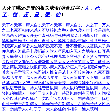
人死了嘴还是硬的相关成语
(所含汉字：
人
、
死
、
了
、
嘴
、
还
、
是
、
硬
、
的
)
天下本无事，庸人自扰
天下本无事，庸人自扰
一人之下，万人
之上
老死不相往来
杀人不眨眼
以言举人
寒气袭人
昨非今是
画鬼
容易画人难
择人任势
生离死绝
与死扶伤
嘴尖牙利
高人胜士
词人
墨客
同患难共生死
自生自死
人心涣漓
是非轻重
同生死共患难
生
别死离
人前背后
人生地不熟
死不死，活不活
欺人忒甚
悮人子弟
仰息他人
淆乱是非
袭蹈前人
附人骥尾
如入无人之地
在人口耳
愚
弄人民
寄人门下
令人寒心
认死理儿
罪不容死
折节下贤人
在在皆
是
以死济之
睚眦杀人
倚势欺人
贼夫人之子
直道事人
束手就死
不
死之药
以死继之
饮恨而死
小康人家
以势压人
患难相死
俯仰于人
莫衷壹是
学际天人
先即制人
惟义是从
非人不传
何许人也
死不回
头
鸿飞冥冥，弋人何慕
鸿飞冥冥，弋人何篡
欲要人不知，除非
己莫为
挈瓶之智，守不假人
皇天无亲，唯德是辅
树犹如此，人
何以堪
责己重，待人轻
责己以周，待人以约
责己重以周，待人
轻以约
拥孺人，抱稚子
责人以详，待己以廉
别有天地非人间
拟
人必以其伦
严以律己，宽以字人
饥则附人，饱便高扬
生于忧患
而死于安乐
左对孺人，顾弄稚子
左对孺人，右顾稚子
己之所不
安，勿施于人
小时了了，大未必佳
鹬蚌相争，渔人获利