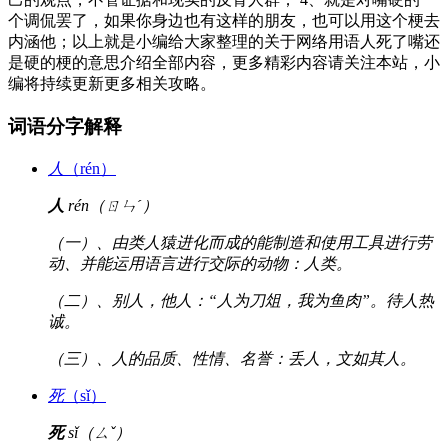
个调侃罢了，如果你身边也有这样的朋友，也可以用这个梗去
内涵他；以上就是小编给大家整理的关于网络用语人死了嘴还
是硬的梗的意思介绍全部内容，更多精彩内容请关注本站，小
编将持续更新更多相关攻略。
词语分字解释
人
（rén）
人
rén（ㄖㄣˊ）
（一）、由类人猿进化而成的能制造和使用工具进行劳
动、并能运用语言进行交际的动物：人类。
（二）、别人，他人：“人为刀俎，我为鱼肉”。待人热
诚。
（三）、人的品质、性情、名誉：丢人，文如其人。
死
（sǐ）
死
sǐ（ㄙˇ）