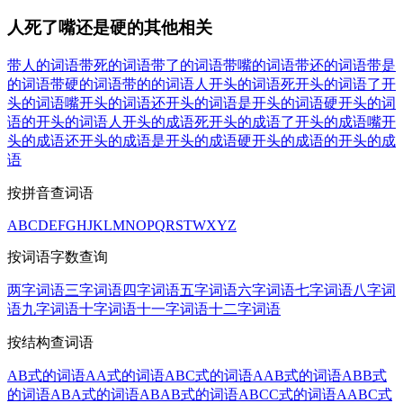
人死了嘴还是硬的其他相关
带人的词语
带死的词语
带了的词语
带嘴的词语
带还的词语
带是
的词语
带硬的词语
带的的词语
人开头的词语
死开头的词语
了开
头的词语
嘴开头的词语
还开头的词语
是开头的词语
硬开头的词
语
的开头的词语
人开头的成语
死开头的成语
了开头的成语
嘴开
头的成语
还开头的成语
是开头的成语
硬开头的成语
的开头的成
语
按拼音查词语
A
B
C
D
E
F
G
H
J
K
L
M
N
O
P
Q
R
S
T
W
X
Y
Z
按词语字数查询
两字词语
三字词语
四字词语
五字词语
六字词语
七字词语
八字词
语
九字词语
十字词语
十一字词语
十二字词语
按结构查词语
AB式的词语
AA式的词语
ABC式的词语
AAB式的词语
ABB式
的词语
ABA式的词语
ABAB式的词语
ABCC式的词语
AABC式