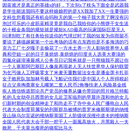
因蓝
谁才是真正的英雄
x的好，下次别x了
枕头下面全是武器
我
是学生能送我吗
不要这样娘娘腔的
是XX我加了XX
一生要强的
文科生
您看我还有机会吗
秋天的第一个柚子
我大意了啊没有闪
泡过可乐的小皮筋
蓝精灵竟是我自己
我给你的小熊饼干
女生送
的十根金条
我的规矩就是规矩
KAD最高的玩家
国际巨星无人
问津
别吃了有任务给你
送你的气球过时了
我的短发为你而留
不
要说了越描越紫
第一个出考场的话
有点东西但是不多
海清的巧
克力工厂
七夕嘎子去偷花了
一方水土养一方人
影响世界华人盛
典
和空姐一起的日子
臭烘烘,臭烘烘的
印度夫人选美大赛
溴的
四氯化碳溶液
最感人公务员日记
我爸就是一只熊猫
我不愿让你
一个人
塞那阿巴斯巨人像
泉再现老人无人扶
世界华人保钓联盟
为乞丐做人工呼吸
零支了米麦无重数
留法女生是潘金莲
卡扎菲
女子敢死队
加加林号载人飞船
记住我们是中国人
个人所得税起
征点
父亲掏粪塞女儿嘴
第二套人民币2角
搀扶老人风险基金
残
疾人致信铁道部
论共产党员的修养
从镰仓带回的照片
格兰特船
长的儿女
劫夺吕西普的女儿
近卫军临刑的早晨
许茂和他的女儿
们
新时期的创业精神
走了和尚走不了寺
中央人民广播电台
人民
代表大会制度
荷属安的列斯群岛
被缚的普罗米修斯
斯堪的纳维
亚山脉
乌尔宾诺的维纳斯
英国工人阶级状况
维伦道夫的维纳斯
全国人民代表大会
千部一腔千人一面
風高放火，月黑殺人
一夫
敢死，千夫莫当
瘦死的骆驼比马大