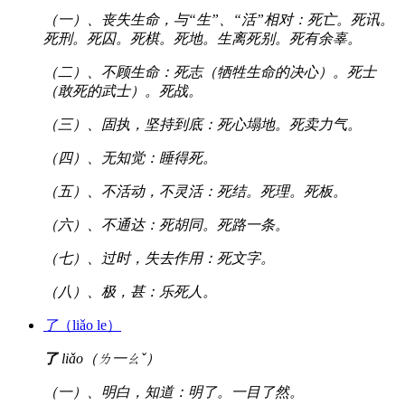
（一）、丧失生命，与“生”、“活”相对：死亡。死讯。
死刑。死囚。死棋。死地。生离死别。死有余辜。
（二）、不顾生命：死志（牺牲生命的决心）。死士
（敢死的武士）。死战。
（三）、固执，坚持到底：死心塌地。死卖力气。
（四）、无知觉：睡得死。
（五）、不活动，不灵活：死结。死理。死板。
（六）、不通达：死胡同。死路一条。
（七）、过时，失去作用：死文字。
（八）、极，甚：乐死人。
了
（liǎo le）
了
liǎo（ㄌ一ㄠˇ）
（一）、明白，知道：明了。一目了然。