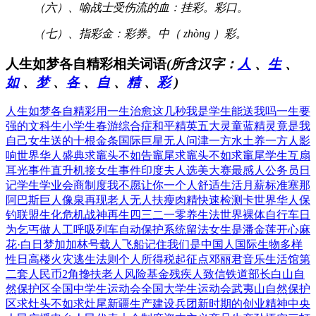
（六）、喻战士受伤流的血：挂彩。彩口。
（七）、指彩金：彩券。中（ zhòng ）彩。
人生如梦各自精彩相关词语
(所含汉字：
人
、
生
、
如
、
梦
、
各
、
自
、
精
、
彩
)
人生如梦各自精彩
用一生治愈这几秒
我是学生能送我吗
一生要
强的文科生
小学生春游综合症
和平精英五大灵童
蓝精灵竟是我
自己
女生送的十根金条
国际巨星无人问津
一方水土养一方人
影
响世界华人盛典
求竈头不如告竈尾
求竈头不如求竈尾
学生互扇
耳光事件
直升机接女生事件
印度夫人选美大赛
最感人公务员日
记
学生学业会商制度
我不愿让你一个人
舒适生活月薪标准
塞那
阿巴斯巨人像
泉再现老人无人扶
瘦肉精快速检测卡
世界华人保
钓联盟
生化危机战神再生
四三二一零养生法
世界裸体自行车日
为乞丐做人工呼吸
列车自动保护系统
留法女生是潘金莲
开心麻
花·白日梦
加加林号载人飞船
记住我们是中国人
国际生物多样
性日
高楼火灾逃生法则
个人所得税起征点
邓丽君音乐生活馆
第
二套人民币2角
搀扶老人风险基金
残疾人致信铁道部
长白山自
然保护区
全国中学生运动会
全国大学生运动会
武夷山自然保护
区
求灶头不如求灶尾
新疆生产建设兵团
新时期的创业精神
中央