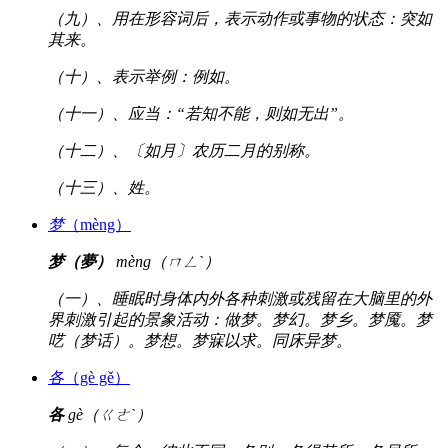
（九）、用在形容词后，表示动作或事物的状态：突如
其来。
（十）、表示举例：例如。
（十一）、应当：“若知不能，则如无出”。
（十二）、〔如月〕农历二月的别称。
（十三）、姓。
梦
（mèng）
梦（夢）
mèng（ㄇㄥˋ）
（一）、睡眠时身体内外各种刺激或残留在大脑里的外
界刺激引起的景象活动：做梦。梦幻。梦乡。梦魇。梦
呓（梦话）。梦想。梦寐以求。同床异梦。
各
（gè gě）
各
gè（ㄍㄜˋ）