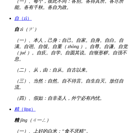
（一）、每个，彼此不同：各别。各得其所。各尽所
能。各有千秋。各自为政。
自
（zì）
自
zì（ㄗˋ）
（一）、本人，己身：自己。自家。自身。自白。自
满。自诩。自馁。自重（ zhòng ）。自尊。自谦。自觉
（ jué ）。自疚。自学。自圆其说。自惭形秽。自强不
息。
（二）、从，由：自从。自古以来。
（三）、当然：自然。自不待言。自生自灭。放任自
流。
（四）、假如：自非圣人，外宁必有内忧。
精
（jīng）
精
jīng（ㄐ一ㄥ）
（一）、上好的白米：“食不厌精”。