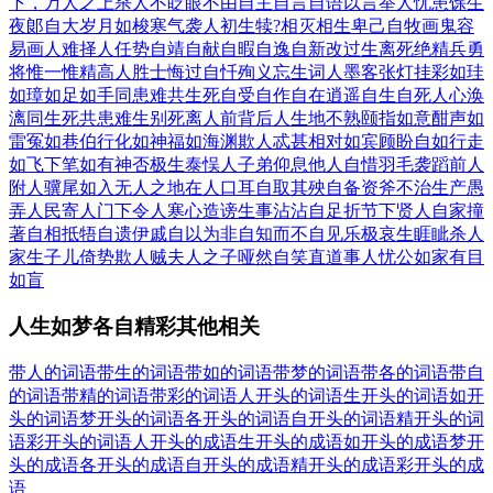
下，万人之上
杀人不眨眼
不由自主
自言自语
以言举人
忧患馀生
夜郞自大
岁月如梭
寒气袭人
初生犊?
相灭相生
卑己自牧
画鬼容
易画人难
择人任势
自靖自献
自暇自逸
自新改过
生离死绝
精兵勇
将
惟一惟精
高人胜士
悔过自忏
殉义忘生
词人墨客
张灯挂彩
如珪
如璋
如足如手
同患难共生死
自受自作
自在逍遥
自生自死
人心涣
漓
同生死共患难
生别死离
人前背后
人生地不熟
颐指如意
酣声如
雷
冤如巷伯
行化如神
福如海渊
欺人忒甚
相对如宾
顾盼自如
行走
如飞
下笔如有神
否极生泰
悮人子弟
仰息他人
自惜羽毛
袭蹈前人
附人骥尾
如入无人之地
在人口耳
自取其殃
自备资斧
不治生产
愚
弄人民
寄人门下
令人寒心
造谤生事
沾沾自足
折节下贤人
自家撞
著
自相抵牾
自遗伊戚
自以为非
自知而不自见
乐极哀生
睚眦杀人
家生子儿
倚势欺人
贼夫人之子
哑然自笑
直道事人
忧公如家
有目
如盲
人生如梦各自精彩其他相关
带人的词语
带生的词语
带如的词语
带梦的词语
带各的词语
带自
的词语
带精的词语
带彩的词语
人开头的词语
生开头的词语
如开
头的词语
梦开头的词语
各开头的词语
自开头的词语
精开头的词
语
彩开头的词语
人开头的成语
生开头的成语
如开头的成语
梦开
头的成语
各开头的成语
自开头的成语
精开头的成语
彩开头的成
语