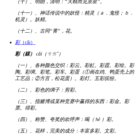
（十）、明朗，清明：“天精而见景星”。
（十一）、神话传说中的妖怪：精灵（ａ．鬼怪；ｂ．
机灵）。妖精。
（十二）、古同“菁”，花。
彩
（cǎi）
彩（綵）
cǎi（ㄘㄞˇ）
（一）、各种颜色交织：彩云。彩虹。彩霞。彩绘。彩
陶。彩绸。彩笔。彩车。彩蛋（①画在鸡、鸭蛋壳上的
工艺品；②方言，松花蛋）。彩灯。五彩缤纷。
（二）、彩色的绸子：剪彩。
（三）、指赌博或某种竞赛中赢得的东西：彩金。彩
票。得彩。
（四）、称赞、夸奖的欢呼声：喝（ hè ）彩。
（五）、花样，完美的成分：丰富多彩。文彩。