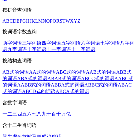
按拼音查词语
A
B
C
D
E
F
G
H
J
K
L
M
N
O
P
Q
R
S
T
W
X
Y
Z
按词语字数查询
两字词语
三字词语
四字词语
五字词语
六字词语
七字词语
八字词
语
九字词语
十字词语
十一字词语
十二字词语
按结构查词语
AB式的词语
AA式的词语
ABC式的词语
AAB式的词语
ABB式
的词语
ABA式的词语
ABAB式的词语
ABCC式的词语
AABC式
的词语
AABB式的词语
ABBA式的词语
ABBC式的词语
ABAC
式的词语
ABCD式的词语
ABCA式的词语
含数字词语
一
二
三
四
五
六
七
八
九
十
百
千
万
亿
含十二生肖词语
鼠
牛
虎
兔
龙
蛇
马
羊
猴
鸡
狗
猪