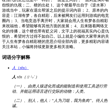
怨恨的仇视；二、梗的出处 1、这个梗最早出自于《逆水寒》
游戏当中，玩家在退出帮派之后的提示词内容； 2、原本的内
容是：江湖有梦，各自精彩，后来被网友们运用到游戏的电竞
圈内； 3、当电竞选手离开时，大家就会用人生有梦各自精彩
来祝福他，希望能够有其他方面的发展； 4、后来随着网络文
化的传播，这个梗也带有贬义词，文字上的祝福其实内心是仇
恨的，希望对方过得不如自己。以上就是小编给大家带来的关
于人生有梦各自精彩梗的意思介绍全部内容，更多精彩内容请
关注本站，小编将持续更新更多相关攻略。
词语分字解释
人
（rén）
人
rén（ㄖㄣˊ）
（一）、由类人猿进化而成的能制造和使用工具进行劳
动、并能运用语言进行交际的动物：人类。
（二）、别人，他人：“人为刀俎，我为鱼肉”。待人热
诚。