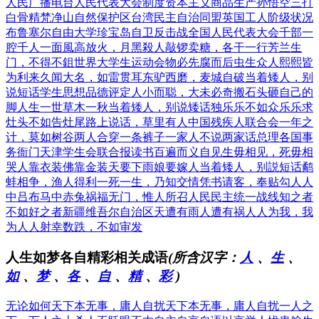
人民广播电台
人民代表大会制度
资本主义商品生产
孙悟空三打
白骨精
梵净山自然保护区
台湾民主自治同盟
英国工人阶级状况
布鲁塞尔自由大学
珍宝岛自卫反击战
全国人民代表大会
千部一
腔千人一面
風高放火，月黑殺人
敲锣卖糖，各干一行
芳兰生
门，不得不鉏
世界大学生运动会
物必先腐而后虫生
众人熙熙皆
为利来
久闻大名，如雷贯耳
东驴西磨，麦城自破
当着矮人，别
说短话
学生思想品德评定
人小而聪，大未必奇
搬石头砸自己的
脚
人生一世草木一秋
当着矮人，别说矮话
独乐乐不如众乐乐
求
灶头不如告灶尾
路上说话，草里有人
中国残疾人联合会
一年之
计，莫如树谷
两人合穿一条裤子
一家人不说两家话
总理各国事
务衙门
天津学生会联合报
读书百遍而义自见
生毋相见，死毋相
哭
人靠衣装佛靠金装
天要下雨娘要嫁人
当着矮人，别説短话
鹬
蚌相争，渔人得利
一死一生，乃知交情
凭书请客，奉贴勾人
人
中吕布马中赤兔
祸福无门，惟人所召
人民民主统一战线
知之者
不如好之者
新疆维吾尔自治区
天遭有雨人遭有祸
人人为我，我
为人人
射幸数跌，不如审发
人生如梦各自精彩相关成语
(所含汉字：
人
、
生
、
如
、
梦
、
各
、
自
、
精
、
彩
)
无论如何
天下本无事，庸人自扰
天下本无事，庸人自扰
一人之