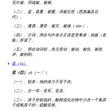
毛巾被。羽绒被。被褥。
（二）、盖，遮覆：被覆。泽被后世（恩惠遍及后
代）。
（三）、遭遇，遭受：被灾。被难（ nàn ）。
（四）、介词，用在句中表示主讲是受事者：他被（老
板）辞退了。
（五）、用在动词前，表示受动：被动。被告。被批
评。被剥削。
亚
（yà）
亚（亞）
yà（一ㄚˋ）
（一）、较差：他的体力不亚于你。
（二）、次一等：亚军。亚圣。
（三）、原子价较低的，酸根或化合物中少含一个氢原
子或氧原子的：硫酸亚铁。