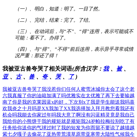
（一）、明白，知道：明了。一目了然。
（二）、完结，结束：完了。了结。
（三）、在动词后，与“不”、“得”连用，表示可能或不
可能：看不了。办得了。
（四）、与“得”、“不得”前后连用，表示异乎寻常或情
况严重：那还了得！
我被亚古兽夸哭了相关词语
(所含汉字：
我
、
被
、
亚
、
古
、
兽
、
夸
、
哭
、
了
)
我被亚古兽夸哭了
我没惹你们任何人
蜜雪冰城你太会了
这个老
六我真服了
你的油箱加满了吗
优雅实在太优雅了
再下去要输越
南了
你是我的克莱因蓝
x的好，下次别x了
我是学生能送我吗
喜
欢我炎之十月吗
是XX我加了XX
我选择加入拜月教
您看我还有
机会吗
我能去你家过年吗
我大意了啊没有闪
蓝精灵竟是我自己
我给你的小熊饼干
我的规矩就是规矩
我24岁帕拉梅拉
别吃了有
任务给你
送你的气球过时了
我的短发为你而留
不要说了越描越
紫
七夕嘎子去偷花了
亚热带荒漠草原带
亚寒带大陆性气候
我今