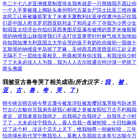
年二十七八岁
亚洲规章制度排名
我爸就是一只熊猫
我不愿让你
一个人
手掌被接上脚趾头
泰州明代古墓女尸
莎士比亚三维肖像
农民工让座被嫌脏
零支了米麦无重数
利比亚使馆遭冲击
记住我
们是中国人
密克罗尼西亚联邦
走了和尚走不了寺
我为少男少女
歌唱
亚太经济合作组织
莫西奥图尼亚瀑布
被缚的普罗米修斯
斯
堪的纳维亚山脉
假使我们不去打仗
亚寒带针叶林气候
天知地知
你知我知
澳大利亚国立大学
会哭的孩子有奶吃
你做初一我做十
五
斯堪的纳维亚半岛
抓了芝麻，丢掉西瓜
西里西亚织工起义
老
天隔不了一层纸
生毋相见，死毋相哭
有你没我，有我没你
少时
了了大未必佳
人人为我，我为人人
古尔班通古特沙漠
一把抓了
两头弗露
我被亚古兽夸哭了相关成语
(所含汉字：
我
、
被
、
亚
、
古
、
兽
、
夸
、
哭
、
了
)
镕今铸古
镕古铸今
尊古蔑今
被发洋狂
被发撄冠
鬼哭狼号
卧冰哭
竹
古心古貌
你兄我弟
先获我心
鲜规之兽
被发阳狂
万古不朽
顺我
者吉，逆我者衰
自我得之，自我捐之
自我得之，自我失之
小时
了了，大未必佳
宁我负人，毋人负我
一夜被蛇咬，十日怕麻绳
过了这个村，没这个店
天上天下，惟我独尊
一朝被蛇咬，三年
怕井绳
长歌代哭
宁教我负人，莫教人负我
前古未有
引古喻今
万