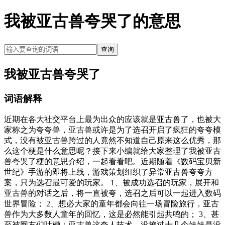
我被亚古兽夸哭了的意思
查询
我被亚古兽夸哭了
词语解释
近期在各大社交平台上最为出众的应该就是亚古兽了，也被大
家称之为夸夸兽，亚古兽或许是为了选召开启了疯狂的夸夸模
式，没有被亚古兽跨过的人竟然不知道自己原来这么优秀，那
么这个梗是什么意思呢？接下来小编就给大家整理了我被亚古
兽夸哭了梗的意思介绍，一起看看吧。近期随着《数码宝贝新
世纪》手游的即将上线，游戏策划组织了异常亚古兽夸夸方
案，只为选召最可爱的玩家。 1、被成功选召的玩家，展开和
亚古兽的对话之后，将一直被夸，选召之后可以一起进入数码
世界冒险； 2、想必大家的童年都会向往一场冒险旅行，亚古
兽作为大多数人童年的回忆，这是必然能引起共鸣的； 3、甚
至被网友们吐槽：亚古兽这夸人技术，没撩过十几个妹妹是没