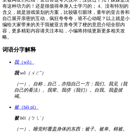
有这种功力的！还是很值得单身人士学习的； 4、没有特别的
含义，就是游戏策划的方案，比较吸引眼球，童年的亚古兽和
自己展开亲密的互动，疯狂夸夸夸，谁不心动呢？以上就是小
编给大家带来的关于我被亚古兽夸哭了梗的意思介绍全部内
容，更多精彩内容请关注本站，小编将持续更新更多相关攻
略。
词语分字解释
我
（wǒ）
我
wǒ（ㄨㄛˇ）
（一）、自称，自己，亦指自己一方：我们。我见（我
自己的看法）。我辈。我侪（我们）。自我。我盈彼
竭。
被
（bèi pī）
被
bèi（ㄅㄟˋ）
（一）、睡觉时覆盖身体的东西：被子。被单。棉被。