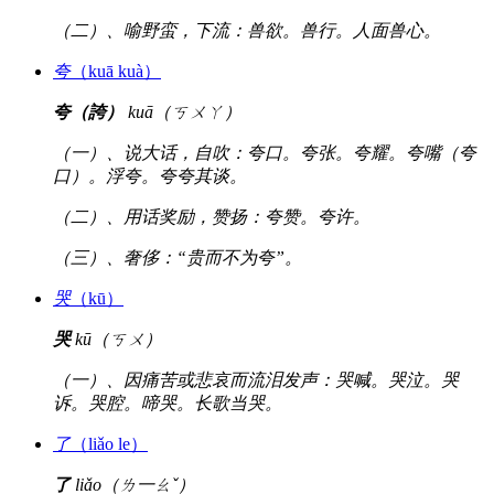
（二）、喻野蛮，下流：兽欲。兽行。人面兽心。
夸
（kuā kuà）
夸（誇）
kuā（ㄎㄨㄚ）
（一）、说大话，自吹：夸口。夸张。夸耀。夸嘴（夸
口）。浮夸。夸夸其谈。
（二）、用话奖励，赞扬：夸赞。夸许。
（三）、奢侈：“贵而不为夸”。
哭
（kū）
哭
kū（ㄎㄨ）
（一）、因痛苦或悲哀而流泪发声：哭喊。哭泣。哭
诉。哭腔。啼哭。长歌当哭。
了
（liǎo le）
了
liǎo（ㄌ一ㄠˇ）