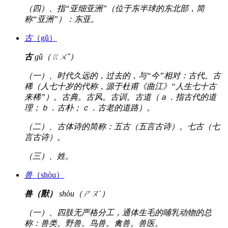
（四）、指“亚细亚洲”（位于东半球的东北部，简
称“亚洲”）：东亚。
古
（gǔ）
古
gǔ（ㄍㄨˇ）
（一）、时代久远的，过去的，与“今”相对：古代。古
稀（人七十岁的代称，源于杜甫《曲江》“人生七十古
来稀”）。古典。古风。古训。古道（ａ．指古代的道
理；ｂ．古朴；ｃ．古老的道路）。
（二）、古体诗的简称：五古（五言古诗）。七古（七
言古诗）。
（三）、姓。
兽
（shòu）
兽（獸）
shòu（ㄕㄡˋ）
（一）、四肢无严格分工，通体生毛的哺乳动物的总
称：兽类。野兽。鸟兽。禽兽。兽医。