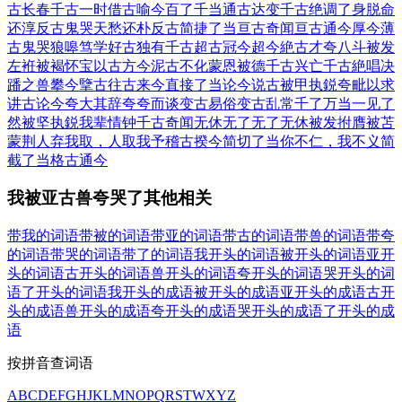
古长春
千古一时
借古喻今
百了千当
通古达变
千古绝调
了身脱命
还淳反古
鬼哭天愁
还朴反古
简捷了当
亘古奇闻
亘古通今
厚今薄
古
鬼哭狼嗥
笃学好古
独有千古
超古冠今
超今絶古
才夸八斗
被发
左袵
被褐怀宝
以古方今
泥古不化
蒙恩被德
千古兴亡
千古絶唱
决
蹯之兽
攀今擥古
往古来今
直接了当
论今说古
被甲执鋭
夸毗以求
讲古论今
夸大其辞
夸夸而谈
变古易俗
变古乱常
千了万当
一见了
然
被坚执鋭
我辈情钟
千古奇闻
无休无了
无了无休
被发拊膺
被苫
蒙荆
人弃我取，人取我予
稽古揆今
简切了当
你不仁，我不义
简
截了当
格古通今
我被亚古兽夸哭了其他相关
带我的词语
带被的词语
带亚的词语
带古的词语
带兽的词语
带夸
的词语
带哭的词语
带了的词语
我开头的词语
被开头的词语
亚开
头的词语
古开头的词语
兽开头的词语
夸开头的词语
哭开头的词
语
了开头的词语
我开头的成语
被开头的成语
亚开头的成语
古开
头的成语
兽开头的成语
夸开头的成语
哭开头的成语
了开头的成
语
按拼音查词语
A
B
C
D
E
F
G
H
J
K
L
M
N
O
P
Q
R
S
T
W
X
Y
Z