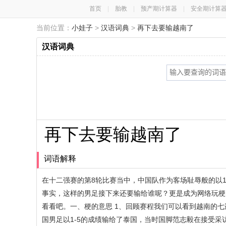
首页
|
胎教
|
预产期计算器
|
安全期计算
当前位置：
小娃子
>
汉语词典
>
再下去要输越南了
汉语词典
再下去要输越南了
词语解释
在十二强赛的第8轮比赛当中，中国队作为客场耻辱般的以1
事实，这样的男足接下来还要输给谁呢？更是成为网络玩梗
看看吧。一、梗的意思 1、回顾赛程我们可以看到越南的七
国男足以1-5的成绩输给了泰国，当时国脚范志毅在接受采