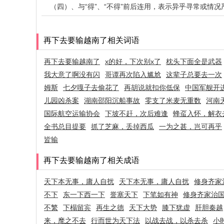
（四）、与“得”、“不得”前后连用，表示异乎寻常或情
再下去要输越南了相关词语
再下去要输越南了
x的好，下次别x了
枕头下面全是武器
我大意了啊没有闪
哥谭再次陷入尴尬
这辈子总要去一次
姆斯
七夕嘎子去偷花了
再胡说就扣你低保
中国军舰开
儿园凶杀案
湖南邵阳沉船事故
零支了米麦无重数
河南
国际航空运输协会
下坡不赶，次后难逢
蜂虿入怀，解衣
全书总目提要
抓了芝麻，丢掉西瓜
一为之甚，岂可再乎
皆输
再下去要输越南了相关成语
天下本无事，庸人自扰
天下本无事，庸人自扰
修身齐家
不下
东一下西一下
誉塞天下
下笔如有神
修身齐家治
不繁
下榻留宾
再生之德
天下大势
膝下犹虚
肝胆秦越
来，麾之不去
行而世为天下法
以战去战，以杀去杀
小