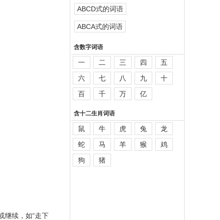
ABCD式的词语
ABCA式的词语
含数字词语
一
二
三
四
五
六
七
八
九
十
百
千
万
亿
含十二生肖词语
鼠
牛
虎
兔
龙
蛇
马
羊
猴
鸡
狗
猪
或继续，如“走下