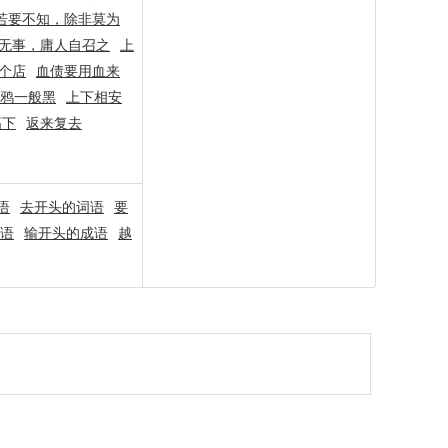
若要不知，除非莫为
无事，庸人自召之
上
个店
血债要用血来
鸦一般黑
上下相安
高下
返来复去
语
去开头的词语
要
语
输开头的成语
越