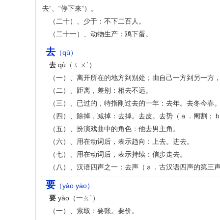
去”、“停下来”）。
（二十）、少于：不下二百人。
（二十一）、动物生产：鸡下蛋。
去
（qù）
去
qù（ㄑㄨˋ）
（一）、离开所在的地方到别处；由自己一方到另一方，
（二）、距离，差别：相去不远。
（三）、已过的，特指刚过去的一年：去年。去冬今春
（四）、除掉，减掉：去掉。去皮。去势（ａ．阉割；
（五）、扮演戏曲中的角色：他去男主角。
（六）、用在动词后，表示趋向：上去。进去。
（七）、用在动词后，表示持续：信步走去。
（八）、汉语四声之一：去声（ａ．古汉语四声的第三
要
（yào yāo）
要
yào（一ㄠˋ）
（一）、索取：要账。要价。