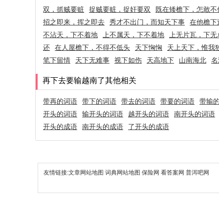
双，抓贼要赃
捉贼要赃，捉奸要双
既在矮檐下，怎敢不
招之即来，挥之即去
秀才不出门，而知天下事
在他檐下
不沾天，下不着地
上不属天，下不着地
上无片瓦，下无
还
在人屋檐下，不得不低头
天下恟恟
天上天下，惟我
笔下留情
天下无难事
视下如伤
天高地下
山南海北
名
再下去要输越南了其他相关
带再的词语
带下的词语
带去的词语
带要的词语
带输
开头的词语
输开头的词语
越开头的词语
南开头的词语
开头的成语
南开头的成语
了开头的成语
友情链接:
文章网站地图
词典网站地图
保险网
看答案网
普洱吧网