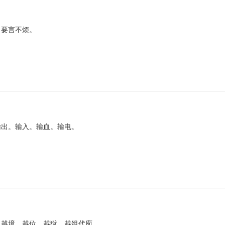
。要言不烦。
输出。输入。输血。输电。
。
。越境。越位。越狱。越俎代庖。