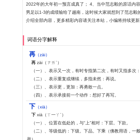
2022年的大年初一预言成真了； 4、当中范志毅的原话
男足以1-3的成绩输给了越南，这时候大家就想到了范志
介绍全部内容，更多精彩内容请关注本站，小编将持续更新
词语分字解释
再
（zài）
再
zài（ㄗㄞˋ）
（一）、表示又一次，有时专指第二次，有时又指多次
（二）、表示重复或继续，多指未然：再说。
（三）、表示更，更加：再勇敢一点。
（四）、表示承接前一个动作：想好了再写。
下
（xià）
下
xià（ㄒ一ㄚˋ）
（一）、位置在低处的，与“上”相对：下层。下款。
（二）、等级低的：下级。下品。下乘（佛教用语，一般
举）。