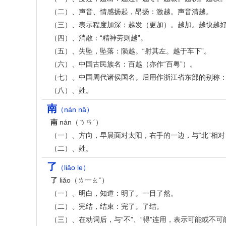
（二）、声音、情感扬起，昂扬：激越。声音清越。
（三）、表示程度加深：越发（更加）。越加。越快越
（四）、消散：“精神劳则越”。
（五）、失坠，坠落：陨越。“射其左。越于车下”。
（六）、中国古民族名：百越（亦作“百粤”）。
（七）、中国周代诸侯国名。后用作浙江省东部的别称：
（八）、姓。
南
（nán nā）
南
nán（ㄋㄢˊ）
（一）、方向，早晨面对太阳，右手的一边，与“北”相
（二）、姓。
了
（liǎo le）
了
liǎo（ㄌ一ㄠˇ）
（一）、明白，知道：明了。一目了然。
（二）、完结，结束：完了。了结。
（三）、在动词后，与“不”、“得”连用，表示可能或不