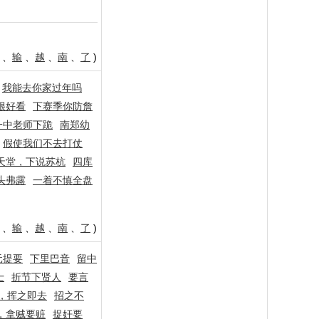
、
输
、
越
、
南
、
了
)
我能去你家过年吗
很好看
下赛季你防詹
一中老师下跪
南郑幼
假使我们不去打仗
天堂，下说苏杭
四库
头弗露
一着不慎全盘
、
输
、
越
、
南
、
了
)
元提要
下里巴音
留中
士
折节下贤人
要言
，挥之即去
招之不
，拿贼要赃
捉奸要