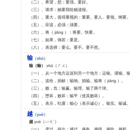
（二）、希望，想：要强。要好。
（三）、请求：她要我给她读报。
（四）、重大，值得重视的：重要。要人。要领。纲要
（五）、应该，必须：须要。
（六）、将（ jiāng ）：将要。快要。
（七）、如果，倘若：要是。
（八）、表选择：要么。要不。要不然。
输
（shū）
输（輸）
shū（ㄕㄨ）
（一）、从一个地方运送到另一个地方：运输。灌输。
（二）、送给，捐献：输纳。捐输。输将（ jiāng ）。
（三）、败，负：输赢。输理。输了两个球。
（四）、堕坏，败坏：输平（使其败坏）。
（五）、表示，吐露：输心（表示诚心）。输实。输诚
越
（yuè）
越
yuè（ㄩㄝˋ）
（一）、度过，超出：越过。越冬。越级。越轨。越权