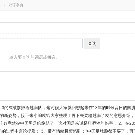
器
|
汉语字典
查询
输入要查询的词语或拼音。
-3的成绩惨败给越南队，这时候大家就回想起来在13年的时候昔日的国
的新姿势，接下来小编就给大家整理了再下去要输越南了梗的意思介绍，
连败竟然被中国男足给终结了，这对国足来说是耻辱性的伤害； 2、在20
访的过程中言论提及； 3、带有情绪且愤怒到：“中国足球脸都不要了，再下