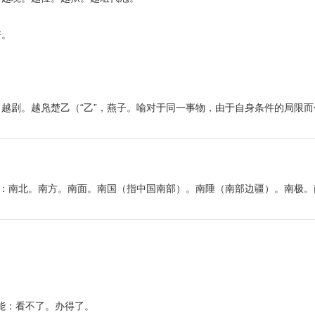
好。
越剧。越凫楚乙（“乙”，燕子。喻对于同一事物，由于自身条件的局限
对：南北。南方。南面。南国（指中国南部）。南陲（南部边疆）。南极。
可能：看不了。办得了。