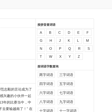
按拼音查词语
A
B
C
D
E
F
G
H
J
K
L
M
N
O
P
Q
R
S
T
W
X
Y
Z
按词语字数查询
两字词语
三字词语
四字词语
五字词语
脚范志毅的言论成为了
六字词语
七字词语
感兴趣的小伙伴一起
八字词语
九字词语
13年的比赛当中，中
去要输越南了！” 在
十字词语
十一字词语