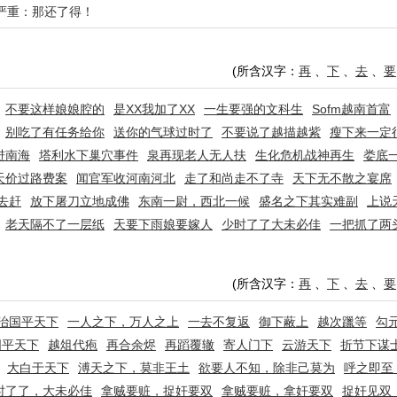
况严重：那还了得！
(所含汉字：
再
、
下
、
去
、
要
不要这样娘娘腔的
是XX我加了XX
一生要强的文科生
Sofm越南首富
别吃了有任务给你
送你的气球过时了
不要说了越描越紫
瘦下来一定
进南海
塔利水下巢穴事件
泉再现老人无人扶
生化危机战神再生
娄底
天价过路费案
闻官军收河南河北
走了和尚走不了寺
天下无不散之宴席
去赶
放下屠刀立地成佛
东南一尉，西北一候
盛名之下其实难副
上说
老天隔不了一层纸
天要下雨娘要嫁人
少时了了大未必佳
一把抓了两
(所含汉字：
再
、
下
、
去
、
要
治国平天下
一人之下，万人之上
一去不复返
御下蔽上
越次躐等
勾
国平天下
越俎代疱
再合余烬
再蹈覆辙
寄人门下
云游天下
折节下谋
大白于天下
溥天之下，莫非王土
欲要人不知，除非己莫为
呼之即至
时了了，大未必佳
拿贼要赃，捉奸要双
拿贼要赃，拿奸要双
捉奸见双