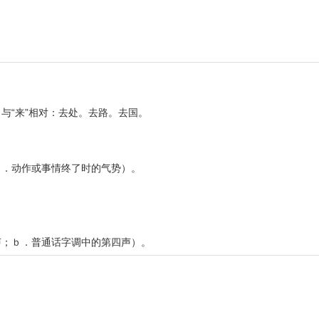
与“来”相对：去处。去路。去国。
。
ｂ．动作或事情终了时的气势）。
声；ｂ．普通话字调中的第四声）。