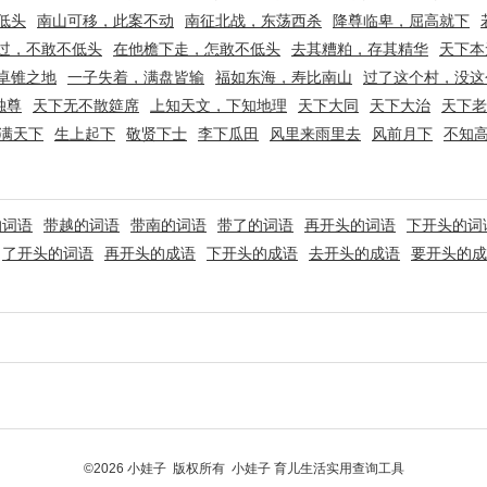
低头
南山可移，此案不动
南征北战，东荡西杀
降尊临卑，屈高就下
过，不敢不低头
在他檐下走，怎敢不低头
去其糟粕，存其精华
天下本
卓锥之地
一子失着，满盘皆输
福如东海，寿比南山
过了这个村，没这
独尊
天下无不散筵席
上知天文，下知地理
天下大同
天下大治
天下老
满天下
生上起下
敬贤下士
李下瓜田
风里来雨里去
风前月下
不知
的词语
带越的词语
带南的词语
带了的词语
再开头的词语
下开头的词
了开头的词语
再开头的成语
下开头的成语
去开头的成语
要开头的成
©2026 小娃子 版权所有 小娃子 育儿生活实用查询工具