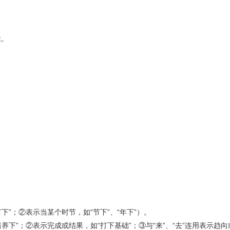
达。
。
下”；②表示当某个时节，如“节下”、“年下”）。
养下”；②表示完成或结果，如“打下基础”；③与“来”、“去”连用表示趋向