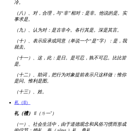
冷。
（八）、对，合理，与“非”相对：是非。他说的是。实
事求是。
（九）、认为对：是古非今。各行其是。深是其言。
（十）、表示应承或同意（单说一个“是”字）：是，我
就去。
（十一）、这，此：是日。是可忍，孰不可忍。比比皆
是。
（十二）、助词，把行为对象提前表示只这样做：惟你
是问。惟利是图。
（十三）、姓。
礼
（lǐ）
礼（禮）
lǐ（ㄌ一ˇ）
（一）、社会生活中，由于道德观念和风俗习惯而形成
的仪节：婚礼。丧（ sāng ）礼。典礼。