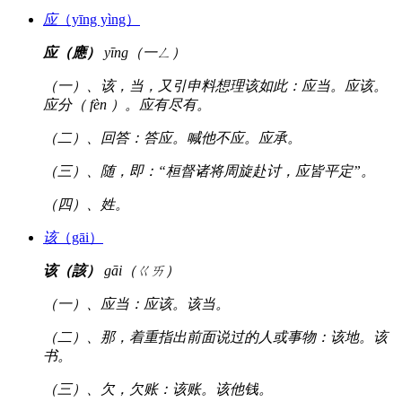
应
（yīng yìng）
应（應）
yīng（一ㄥ）
（一）、该，当，又引申料想理该如此：应当。应该。
应分（ fèn ）。应有尽有。
（二）、回答：答应。喊他不应。应承。
（三）、随，即：“桓督诸将周旋赴讨，应皆平定”。
（四）、姓。
该
（gāi）
该（該）
gāi（ㄍㄞ）
（一）、应当：应该。该当。
（二）、那，着重指出前面说过的人或事物：该地。该
书。
（三）、欠，欠账：该账。该他钱。