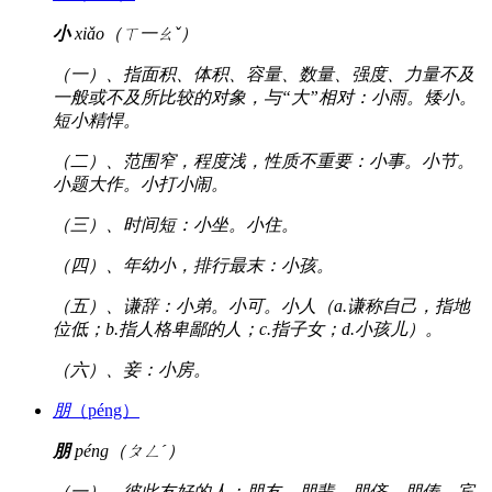
小
xiǎo（ㄒ一ㄠˇ）
（一）、指面积、体积、容量、数量、强度、力量不及
一般或不及所比较的对象，与“大”相对：小雨。矮小。
短小精悍。
（二）、范围窄，程度浅，性质不重要：小事。小节。
小题大作。小打小闹。
（三）、时间短：小坐。小住。
（四）、年幼小，排行最末：小孩。
（五）、谦辞：小弟。小可。小人（a.谦称自己，指地
位低；b.指人格卑鄙的人；c.指子女；d.小孩儿）。
（六）、妾：小房。
朋
（péng）
朋
péng（ㄆㄥˊ）
（一）、彼此友好的人：朋友。朋辈。朋侪。朋俦。宾