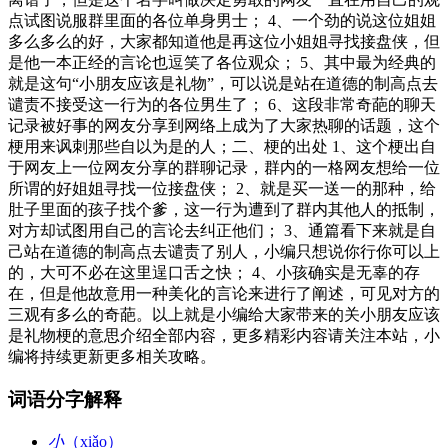
点试图说服群里面的各位单身男士； 4、一个劲的说这位姐姐
多么多么的好，大家都知道他是再这位小姐姐寻找接盘侠，但
是他一本正经的言论也逗笑了各位观众； 5、其中最为经典的
就是这句“小朋友应该是礼物”，可以说是站在道德的制高点去
谴责不接受这一行为的各位男生了； 6、这段非常奇葩的聊天
记录被好事的网友分享到网络上成为了大家热聊的话题，这个
梗用来讽刺那些自以为是的人；二、梗的出处 1、这个梗出自
于网友上一位网友分享的群聊记录，群内的一格网友想给一位
所谓的好姐姐寻找一位接盘侠； 2、就是买一送一的那种，给
肚子里面的孩子找个爹，这一行为遭到了群内其他人的抵制，
对方却试图用自己的言论去纠正他们； 3、通篇看下来就是自
己站在道德的制高点去谴责了别人，小编只想说你行你可以上
的，大可不必在这里逞口舌之快； 4、小孩确实是无辜的存
在，但是他故意用一种美化的言论来进行了阐述，可见对方的
三观有多么的奇葩。以上就是小编给大家带来的关小朋友应该
是礼物梗的意思介绍全部内容，更多精彩内容请关注本站，小
编将持续更新更多相关攻略。
词语分字解释
小
（xiǎo）