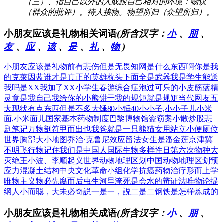
（三）、指自己以外的人或跟自己相对的环境：物议
（群众的批评）。待人接物。物望所归（众望所归）。
小朋友应该是礼物相关词语
(所含汉字：
小
、
朋
、
友
、
应
、
该
、
是
、
礼
、
物
)
小朋友应该是礼物
前有悲伤但是无畏
知网是什么东西啊
你是我
的克莱因蓝
谁才是真正的英雄
枕头下面全是武器
我是学生能送
我吗
是XX我加了XX
小学生春游综合症
泡过可乐的小皮筋
蓝精
灵竟是我自己
我给你的小熊饼干
我的规矩就是规矩
当代网友五
大现状
有点东西但是不多
大锤80小锤40
小小子,小小子儿
小米
面,小米面儿
国家基本药物制度
巴黎博物馆盗窃案
小散炒股悲
剧笔记
万物剖符甲而出也
我爸就是一只熊猫
女用站立小便厕位
世界胸部大小地图
乔治·克鲁尼效应
留法女生是潘金莲
京津冀
不明飞行物
记住我们是中国人
国际生物多样性日
第六次物种大
灭绝
王小波、李顺起义
世界动物地理区划
中国动物地理区划
预
应力混凝土结构
中央文化革命小组
化学抗癌药物治疗
形而上学
唯物主义
物必先腐而后虫生
河里淹死是会水的
辩证法唯物论提
纲
人小而聪，大未必奇
説一是一，説二是二
钢铁是怎样炼成的
小朋友应该是礼物相关成语
(所含汉字：
小
、
朋
、