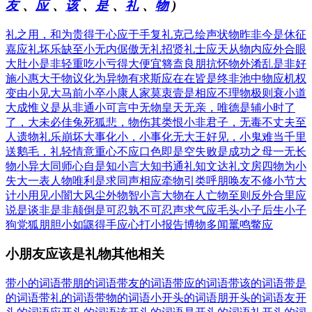
友
、
应
、
该
、
是
、
礼
、
物
)
礼之用，和为贵
得于心应于手
复礼克己
绘声状物
昨非今是
休征
嘉应
礼坏乐缺
至小无内
倨傲无礼
招贤礼士
应天从物
内应外合
眼
大肚小
是非轻重
吃小亏得大便宜
簪盍良朋
抗怀物外
淆乱是非
好
施小惠
大干物议
化为异物
有求斯应
在在皆是
终非池中物
应机权
变
由小见大
马前小卒
小康人家
莫衷壹是
相应不理
物极则衰
小道
大成
惟义是从
非通小可
言中无物
皇天无亲，唯德是辅
小时了
了，大未必佳
兔死狐悲，物伤其类
恨小非君子，无毒不丈夫
至
人遗物
礼乐崩坏
大事化小，小事化无
大王好见，小鬼难当
千里
送鹅毛，礼轻情意重
心不应口
色即是空
失败是成功之母
一无长
物
小异大同
师心自是
知小言大
知书通礼
知文达礼
文房四物
为小
失大
一表人物
唯利是求
同声相应
牵物引类
呼朋唤友
不修小节
大
计小用
见小闇大
风尘外物
智小言大
物在人亡
物至则反
外合里应
说是谈非
是非颠倒
是可忍孰不可忍
声求气应
毛头小子
后生小子
狗党狐朋
胆小如鼷
得手应心
打小报告
博物多闻
鼍鸣鳖应
小朋友应该是礼物其他相关
带小的词语
带朋的词语
带友的词语
带应的词语
带该的词语
带是
的词语
带礼的词语
带物的词语
小开头的词语
朋开头的词语
友开