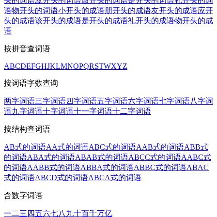
头的词语
应开头的词语
该开头的词语
是开头的词语
礼开头的词
语
物开头的词语
小开头的成语
朋开头的成语
友开头的成语
应开
头的成语
该开头的成语
是开头的成语
礼开头的成语
物开头的成
语
按拼音查词语
A
B
C
D
E
F
G
H
J
K
L
M
N
O
P
Q
R
S
T
W
X
Y
Z
按词语字数查询
两字词语
三字词语
四字词语
五字词语
六字词语
七字词语
八字词
语
九字词语
十字词语
十一字词语
十二字词语
按结构查词语
AB式的词语
AA式的词语
ABC式的词语
AAB式的词语
ABB式
的词语
ABA式的词语
ABAB式的词语
ABCC式的词语
AABC式
的词语
AABB式的词语
ABBA式的词语
ABBC式的词语
ABAC
式的词语
ABCD式的词语
ABCA式的词语
含数字词语
一
二
三
四
五
六
七
八
九
十
百
千
万
亿