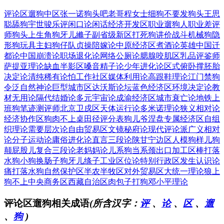
评论区遛狗
中区张一诺
狗头吧老哥
程女士细狗
不要发狗头
王思
聪舔狗
宇世骏乐评
闲口论闲话
经济开发区
职业遛狗人
职业差评
师
狗头上生角
狗牙儿縧子
副省级新区
打死狗讲价
战斗机械狗
隐
形狗玩具
主妇狗仔队
贞操陪嫁论
中原经济区
煮酒论英雄
中国迁
都论
中国崩溃论
职场退化论
网络公厕论
腮腺咬肌区
乳品评鉴师
萨提亚理论
缺血半影区
嗓音精子论
少年进化论
区式俯卧撑
胚胎
决定论
清纯稀有论
怕工作社区
媒体利用论
高跟鞋理论
江门禁狗
令
泛自然神论
巨型城市区
达沃斯论坛
蓝色经济区
环境决定论
教
材无用论
隔代结婚论
多元宇宙论
成渝经济区
城市衰亡论
地铁上
班狗
笔迹测评师
北京卫戍区
天体运行论
多米诺理论
狭义相对论
经济协作区
狗肉不上桌
田径评分表
狗儿爷涅盘
专属经济区
自组
织理论
需要层次论
自由贸易区
文镜秘府论
现代评论派
广义相对
论
分子运动论
庸俗进化论
直言三段论
陕甘宁边区
人模狗样儿
狗
颠屁股儿
复合三段论
老妈妈论儿
系狗当系颈
出口加工区
棒打落
水狗
小狗换肠子
狗牙儿绦子
工业区位论
特别行政区
发生认识论
痛打落水狗
自然保护区
半农半牧区
对外贸易区
大统一理论
狼上
狗不上
中央商务区
西藏自治区
肉包子打狗
邓小平理论
评论区遛狗相关成语
(所含汉字：
评
、
论
、
区
、
遛
、
狗
)