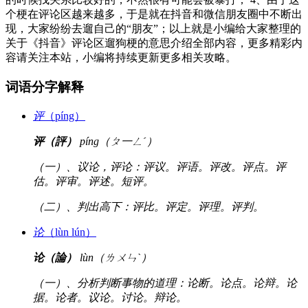
个梗在评论区越来越多，于是就在抖音和微信朋友圈中不断出
现，大家纷纷去遛自己的“朋友”；以上就是小编给大家整理的
关于《抖音》评论区遛狗梗的意思介绍全部内容，更多精彩内
容请关注本站，小编将持续更新更多相关攻略。
词语分字解释
评
（píng）
评（評）
píng（ㄆ一ㄥˊ）
（一）、议论，评论：评议。评语。评改。评点。评
估。评审。评述。短评。
（二）、判出高下：评比。评定。评理。评判。
论
（lùn lún）
论（論）
lùn（ㄌㄨㄣˋ）
（一）、分析判断事物的道理：论断。论点。论辩。论
据。论者。议论。讨论。辩论。