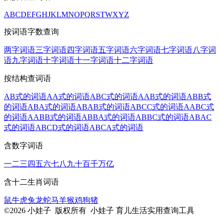
A
B
C
D
E
F
G
H
J
K
L
M
N
O
P
Q
R
S
T
W
X
Y
Z
按词语字数查询
两字词语
三字词语
四字词语
五字词语
六字词语
七字词语
八字词
语
九字词语
十字词语
十一字词语
十二字词语
按结构查词语
AB式的词语
AA式的词语
ABC式的词语
AAB式的词语
ABB式
的词语
ABA式的词语
ABAB式的词语
ABCC式的词语
AABC式
的词语
AABB式的词语
ABBA式的词语
ABBC式的词语
ABAC
式的词语
ABCD式的词语
ABCA式的词语
含数字词语
一
二
三
四
五
六
七
八
九
十
百
千
万
亿
含十二生肖词语
鼠
牛
虎
兔
龙
蛇
马
羊
猴
鸡
狗
猪
©2026 小娃子 版权所有 小娃子 育儿生活实用查询工具