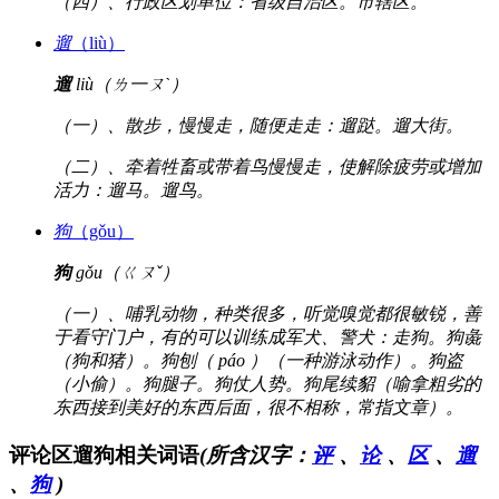
（四）、行政区划单位：省级自治区。市辖区。
遛
（liù）
遛
liù（ㄌ一ㄡˋ）
（一）、散步，慢慢走，随便走走：遛跶。遛大街。
（二）、牵着牲畜或带着鸟慢慢走，使解除疲劳或增加
活力：遛马。遛鸟。
狗
（gǒu）
狗
gǒu（ㄍㄡˇ）
（一）、哺乳动物，种类很多，听觉嗅觉都很敏锐，善
于看守门户，有的可以训练成军犬、警犬：走狗。狗彘
（狗和猪）。狗刨（ páo ）（一种游泳动作）。狗盗
（小偷）。狗腿子。狗仗人势。狗尾续貂（喻拿粗劣的
东西接到美好的东西后面，很不相称，常指文章）。
评论区遛狗相关词语
(所含汉字：
评
、
论
、
区
、
遛
、
狗
)