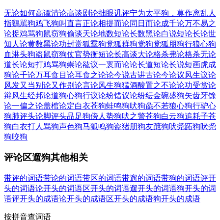
无论如何
高谭清论
高谈剧论
拙眼讥评
宁为太平狗，莫作离乱人
指鷄駡狗
鸡飞狗叫
直言正论
相提而论
同日而论
成千论万
不易之
论
捉鸡骂狗
鼠窃狗偷
谈天论地
数短论长
数黑论白
说短论长
论世
知人
论黄数黑
论功封赏
狐羣狗党
狐群狗党
狗党狐朋
狗行狼心
狗
血淋头
狗盗鼠窃
狗仗官势
衡短论长
高谈大论
格杀弗论
格杀无论
道长论短
打鸡骂狗
崇论谹议
一褱而论
论长道短
论长说短
画虎成
狗
论千论万
耳食目论
耳食之论
论今说古
讲古论今
论议风生
议论
风发
又当别论
又作别论
言论风生
狗猛酒酸
置之不论
论功受赏
论
辩风生
经邦论道
狗心狗行
议论纷错
议论纷纭
金碗盛狗矢
齿牙馀
论
一偏之论
盖棺论定
白衣苍狗
蛙鸣狗吠
狗彘不若
狼心狗行
驴心
狗肺
评头论脚
评头品足
狗傍人势
狗吠之警
苍狗白云
狗追耗子
苍
狗白衣
打人骂狗
声色狗马
狐鸣狗盗
猪朋狗友
蹠狗吠尧
跖狗吠尧
狗咬狗
评论区遛狗其他相关
带评的词语
带论的词语
带区的词语
带遛的词语
带狗的词语
评开
头的词语
论开头的词语
区开头的词语
遛开头的词语
狗开头的词
语
评开头的成语
论开头的成语
区开头的成语
狗开头的成语
按拼音查词语