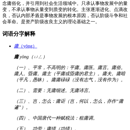
念庸俗化，并引用到社会生活领域中。只承认事物发展中的量
变，不承认事物从量变到质变的转化。主张逐渐进化、点滴改
良，否认内部矛盾是事物发展的根本原因，否认阶级斗争和社
会革命。是资产阶级改良主义的理论基础之一。
词语分字解释
庸
（yōng）
庸
yōng（ㄩㄥ）
（一）、平常，不高明的：平庸。庸医。庸言。庸俗。
庸人。昏庸。庸主（平庸或昏庸的君主）。庸夫。庸暗
（平凡，愚昧）。庸庸碌碌（没有志气，没有作为）。
（二）、需要：无庸细述。无庸讳言。
（三）、岂，怎么：庸讵（岂，何以，怎么，亦作“庸
遽”）。
（四）、中国唐代一种赋税法：租庸调。
（五）、功劳：庸绩（功绩）。