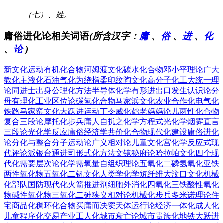
（七）、姓。
庸俗进化论相关词语
(所含汉字：
庸
、
俗
、
进
、
化
、
论
)
新文化运动
有机化合物
河姆渡文化
碳水化合物
邓小平理论
广大
教化主
液化石油气
化为绕指柔
印纹陶文化
高分子化工
大统一理
论
同进士出身
公理化方法
半导体化学
有形进出口
发生认识论
分
母有理化
工业区位论
碳氢化合物
马家浜文化
农业合作化
电气化
铁路
马家窑文化
大跃进运动
丁令威化鹤
老妈妈论儿
两性化合物
复合三段论
摩托化步兵
庸人自扰之
化学方程式
光化学烟雾
直言
三段论
光化学反应
庸俗经济学
共价化合物
现代化建设
庸俗进化
论
分化与整合
分子运动论
广义相对论
儿童文化宫
化学反应式
现
代评论派
银台通进司
形式化方法
文镜秘府论
哈拉帕文化
四个现
代化
需要层次论
化学需氧量
自组织理论
五氧化二磷
氢氧化亚铁
两性氧化物
五氧化二钒
文化人类学
化学短纤维
大汶口文化
机械
化部队
国防现代化
火箭推进剂
细胞外消化
四氧化三铁
酸性氧化
物
碱性氧化物
三氧化二砷
狭义相对论
机械化步兵
多米诺理论
住
宅商品化
稠环化合物
买庸而决窦
天体运行论
经济一体化
成人化
儿童
程序化交易
产业工人化
城市衰亡论
城市贵族化
地铁大跃进