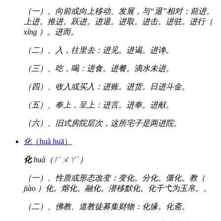
（一）、向前或向上移动、发展，与“退”相对：前进。
上进。推进。跃进。进退。进取。进击。进驻。进行（
xíng ）。进而。
（二）、入，往里去：进见。进谒。进谗。
（三）、吃，喝：进食。进餐。滴水未进。
（四）、收入或买入：进账。进货。日进斗金。
（五）、奉上，呈上：进言。进奉。进献。
（六）、旧式房院层次，这所宅子是两进院。
化
（huà huā）
化
huà（ㄏㄨㄚˋ）
（一）、性质或形态改变：变化。分化。僵化。教（
jiào ）化。熔化。融化。潜移默化。化干弋为玉帛。。
（二）、佛教、道教徒募集财物：化缘。化斋。