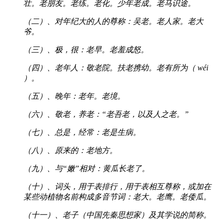
壮。老朋友。老练。老化。少年老成。老马识途。
（二）、对年纪大的人的尊称：吴老。老人家。老大
爷。
（三）、极，很：老早。老羞成怒。
（四）、老年人：敬老院。扶老携幼。老有所为（ wéi
）。
（五）、晚年：老年。老境。
（六）、敬老，养老：“老吾老，以及人之老。”
（七）、总是，经常：老是生病。
（八）、原来的：老地方。
（九）、与“嫩”相对：黄瓜长老了。
（十）、词头，用于表排行，用于表相互尊称，或加在
某些动植物名前构成多音节词：老大。老鹰。老倭瓜。
（十一）、老子（中国先秦思想家）及其学说的简称。