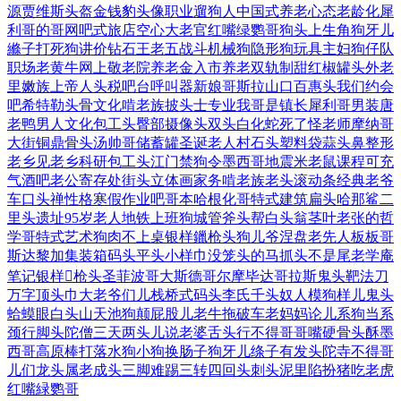
源
贾维斯头盔
金钱豹头像
职业遛狗人
中国式养老
心态老龄化
犀
利哥的哥
网吧式旅店
空心大老官
红嘴绿鹦哥
狗头上生角
狗牙儿
縧子
打死狗讲价
钻石王老五
战斗机械狗
隐形狗玩具
主妇狗仔队
职场老黄牛
网上敬老院
养老金入市
养老双轨制
甜红椒罐头
外老
里嫩族
上帝人头税
吧台呼叫器
新娘哥斯拉
山口百惠头
我们约会
吧
希特勒头骨
文化啃老族
披头士专业
我哥是镇长
犀利哥男装
唐
老鸭男人
文化包工头
臀部摄像头
双头白化蛇
死了怪老师
摩纳哥
大街
铜鼎骨头汤
帅哥储蓄罐
圣诞老人村
石头塑料袋
蒜头鼻整形
老乡见老乡
科研包工头
江门禁狗令
墨西哥地震
米老鼠课程
可充
气酒吧
老公寄存处
街头立体画
家务啃老族
老头滚动条
经典老爷
车
口头禅性格
寒假作业吧
哥本哈根化
哥特式建筑
扁头哈那鲨
二
里头遗址
95岁老人
地铁上班狗
城管斧头帮
白头翁茎叶
老张的哲
学
哥特式艺术
狗肉不上桌
银样鑞枪头
狗儿爷涅盘
老先人板板
哥
斯达黎加
集装箱码头
平头小样巾
没笼头的马
抓头不是尾
老学庵
笔记
银样枪头
圣菲波哥大
斯德哥尔摩
毕达哥拉斯
鬼头靶法刀
万字顶头巾
大老爷们儿
栈桥式码头
李氏千头奴
人模狗样儿
鬼头
蛤蟆眼
白头山天池
狗颠屁股儿
老牛拖破车
老妈妈论儿
系狗当系
颈
行脚头陀僧
三天两头儿
说老婆舌头
行不得哥哥
嘴硬骨头酥
墨
西哥高原
棒打落水狗
小狗换肠子
狗牙儿绦子
有发头陀寺
不得哥
儿们
龙头属老成
头三脚难踢
三转四回头
刺头泥里陷
扮猪吃老虎
红嘴緑鹦哥