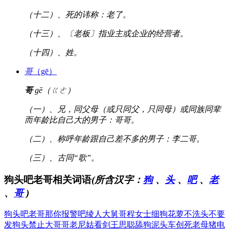
（十二）、死的讳称：老了。
（十三）、〔老板〕指业主或企业的经营者。
（十四）、姓。
哥
（gē）
哥
gē（ㄍㄜ）
（一）、兄，同父母（或只同父，只同母）或同族同辈
而年龄比自己大的男子：哥哥。
（二）、称呼年龄跟自己差不多的男子：李二哥。
（三）、古同“歌”。
狗头吧老哥相关词语
(所含汉字：
狗
、
头
、
吧
、
老
、
哥
)
狗头吧老哥
那你报警吧
绫人大舅哥
程女士细狗
花萝不洗头
不要
发狗头
禁止大哥哥
老尼姑看剑
王思聪舔狗
泥头车创死
老母猪电