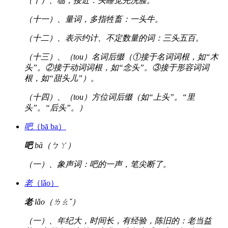
（十）、临，接近：头睡觉先洗脸。
（十一）、量词，多指牲畜：一头牛。
（十二）、表示约计、不定数量的词：三头五百。
（十三）、（tou）名词后缀（①接于名词词根，如“木
头”。②接于动词词根，如“念头”。③接于形容词词
根，如“甜头儿”）。
（十四）、（tou）方位词后缀（如“上头”。“里
头”。“后头”。）
吧
（bā ba）
吧
bā（ㄅㄚ）
（一）、象声词：吧的一声，笔尖断了。
老
（lǎo）
老
lǎo（ㄌㄠˇ）
（一）、年纪大，时间长，有经验，陈旧的：老当益