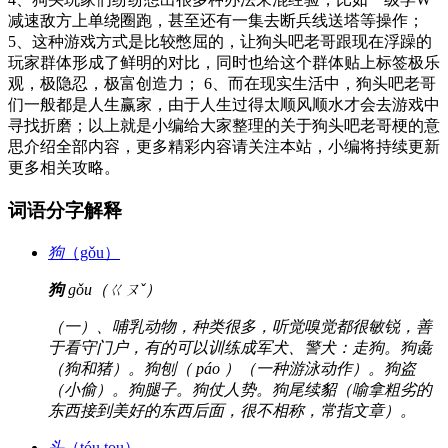
减速敌方上单绕圈跑，甚至还有一集去断兵线送塔等操作；
5、这种游戏方式是比较憋屈的，让狗头吧老哥跟现在浮躁的
玩家群体形成了鲜明的对比，同时也给这个群体贴上标签极乐
观，极隐忍，极富创造力； 6、而在现实生活中，狗头吧老哥
们一般都是人生赢家，由于人生过得太顺风顺水才会去游戏中
寻找折磨；以上就是小编给大家整理的关于狗头吧老哥梗的意
思介绍全部内容，更多精彩内容请关注本站，小编将持续更新
更多相关攻略。
词语分字解释
狗
（gǒu）
狗
gǒu（ㄍㄡˇ）
（一）、哺乳动物，种类很多，听觉嗅觉都很敏锐，善
于看守门户，有的可以训练成军犬、警犬：走狗。狗彘
（狗和猪）。狗刨（ páo ）（一种游泳动作）。狗盗
（小偷）。狗腿子。狗仗人势。狗尾续貂（喻拿粗劣的
东西接到美好的东西后面，很不相称，常指文章）。
头
（tóu tou）