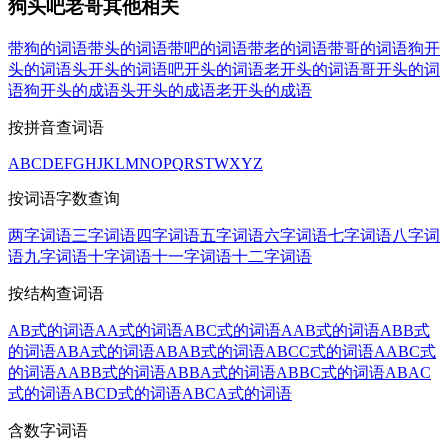
狗头吧老哥其他相关
带狗的词语
带头的词语
带吧的词语
带老的词语
带哥的词语
狗开
头的词语
头开头的词语
吧开头的词语
老开头的词语
哥开头的词
语
狗开头的成语
头开头的成语
老开头的成语
按拼音查词语
A
B
C
D
E
F
G
H
J
K
L
M
N
O
P
Q
R
S
T
W
X
Y
Z
按词语字数查询
两字词语
三字词语
四字词语
五字词语
六字词语
七字词语
八字词
语
九字词语
十字词语
十一字词语
十二字词语
按结构查词语
AB式的词语
AA式的词语
ABC式的词语
AAB式的词语
ABB式
的词语
ABA式的词语
ABAB式的词语
ABCC式的词语
AABC式
的词语
AABB式的词语
ABBA式的词语
ABBC式的词语
ABAC
式的词语
ABCD式的词语
ABCA式的词语
含数字词语