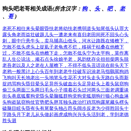
狗头吧老哥相关成语
(所含汉字：
狗
、
头
、
吧
、
老
、
哥
)
老死不相往来
头晕眼昏
扶老将幼
扶老携弱
道头知尾
低头认罪
大
露头角
老而益壮
破题儿头一遭
老来有喜
归老田间
死不回头
心头
刺，眼中疔
悬牛头，卖马脯
高山低头，河水让路
既在矮檐下，
怎敢不低头
虎头上捉虱子
老龟煮不烂，移祸于枯桑
在他檐下
过，不敢不低头
在他檐下走，怎敢不低头
宁为太平狗，莫作离
乱人
生公说法，顽石点头
徐娘半老，风韵犹存
尖担担柴两头脱
老吾老以及人之老
在人屋檐下，不得不低头
丑话说在前头
天下
老鸦一般黑
计上心头
百年到老
老牛拉破车
识涂老马
指鷄駡狗
鸡
飞狗叫
天长地老
出一头地
笔头生花
不大对头
走头无路
白头而新
捉鸡骂狗
头昏目晕
头足异所
头破血出
头足异处
头上着头
鼠窃狗
偷
三头两面
三头两日
毛头小子
摸着石头过河
两头三面
老调重谈
街头巷底
狐羣狗党
昏头晕脑
狐群狗党
狗党狐朋
狗行狼心
狗血淋
头
狗盗鼠窃
狗仗官势
肥头胖耳
独头政治
打鸡骂狗
露尾藏头
楞头
磕脑
目眩头昏
有头有尾
鳌头独占
昂头阔步
反老为少
得胜回头
十
字路头
月下老儿
从头做起
画虎成狗
兴兴头头
活到老，学到老
德
胜头迴