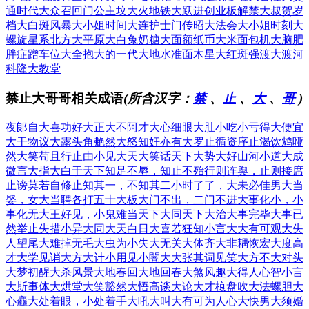
通时代
大众召回门
公主坟大火
地铁大跃进
创业板解禁
大叔贺岁
档
大白斑风暴
大小姐时间
大连护士门
传昭大法会
大小姐时刻
大
螺旋星系
北方大平原
大白兔奶糖
大面额纸币
大米面包机
大脑肥
胖症
蹭车位大全
抱大的一代
大地水准面
木星大红斑
强渡大渡河
科隆大教堂
禁止大哥哥相关成语
(所含汉字：
禁
、
止
、
大
、
哥
)
夜郞自大
喜功好大
正大不阿
才大心细
眼大肚小
吃小亏得大便宜
大干物议
大露头角
艴然大怒
知奸亦有大罗
止循资序
止渴饮鸩
哑
然大笑
苟且行止
由小见大
天大笑话
天下大势
大好山河
小道大成
微言大指
大白于天下
知足不辱，知止不殆
行则连舆，止则接席
止谤莫若自修
止知其一，不知其二
小时了了，大未必佳
男大当
娶，女大当聘
各打五十大板
大门不出，二门不进
大事化小，小
事化无
大王好见，小鬼难当
天下大同
天下大治
大事完毕
大事已
然
举止失措
小异大同
大天白日
大喜若狂
知小言大
大有可观
大失
人望
尾大难掉
无毛大虫
为小失大
无关大体
齐大非耦
恢宏大度
高
才大学
见诮大方
大计小用
见小闇大
大张其词
见笑大方
不大对头
大梦初醒
大杀风景
大地春回
大地回春
大煞风趣
大得人心
智小言
大
斯事体大
烘堂大笑
豁然大悟
高谈大论
大才榱盘
吹大法螺
胆大
心麤
大处着眼，小处着手
大吼大叫
大有可为
人心大快
男大须婚