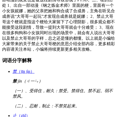
处 1、出自一部动漫《钢之炼金术师》里面的梗，里面有一个
小女孩妮娜，她的父亲把她和狗合成了合成兽，主角在听见合
成兽说“大哥哥一起玩”才发现合成兽就是妮娜； 2、禁止大哥
哥这个梗就是指这个梗给大家留下了心理阴影，很多观众都不
能接受这段剧情，导致一提到大哥哥就会十分难受； 3、现在
在很多狗狗和小女孩同时出现的场景中，就会有人说出大哥哥
以及禁止大哥哥的字样，总之还是懂的都懂。以上就是小编给
大家带来的关于禁止大哥哥梗的意思介绍全部内容，更多精彩
内容请关注本站，小编将持续更新更多相关攻略。
词语分字解释
禁
（jīn jìn）
禁
jīn（ㄐ一ㄣ）
（一）、受得住，耐久：禁受。禁得住。禁不起。弱不
禁风。
（二）、忍耐，制止：不禁笑起来。
止
（zhǐ）