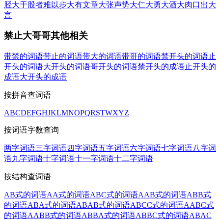
胫大于股者难以步
大有文章
大张声势
大仁大勇
大酒大肉
口出大
言
禁止大哥哥其他相关
带禁的词语
带止的词语
带大的词语
带哥的词语
禁开头的词语
止
开头的词语
大开头的词语
哥开头的词语
禁开头的成语
止开头的
成语
大开头的成语
按拼音查词语
A
B
C
D
E
F
G
H
J
K
L
M
N
O
P
Q
R
S
T
W
X
Y
Z
按词语字数查询
两字词语
三字词语
四字词语
五字词语
六字词语
七字词语
八字词
语
九字词语
十字词语
十一字词语
十二字词语
按结构查词语
AB式的词语
AA式的词语
ABC式的词语
AAB式的词语
ABB式
的词语
ABA式的词语
ABAB式的词语
ABCC式的词语
AABC式
的词语
AABB式的词语
ABBA式的词语
ABBC式的词语
ABAC