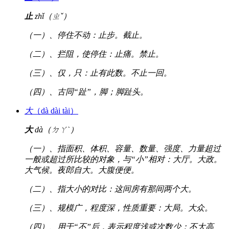
止
zhǐ（ㄓˇ）
（一）、停住不动：止步。截止。
（二）、拦阻，使停住：止痛。禁止。
（三）、仅，只：止有此数。不止一回。
（四）、古同“趾”，脚；脚趾头。
大
（dà dài tài）
大
dà（ㄉㄚˋ）
（一）、指面积、体积、容量、数量、强度、力量超过
一般或超过所比较的对象，与“小”相对：大厅。大政。
大气候。夜郎自大。大腹便便。
（二）、指大小的对比：这间房有那间两个大。
（三）、规模广，程度深，性质重要：大局。大众。
（四）、用于“不”后，表示程度浅或次数少：不大高