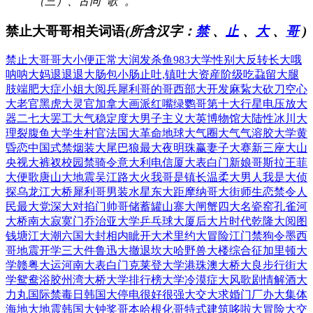
（三）、古同“歌”。
禁止大哥哥相关词语
(所含汉字：
禁
、
止
、
大
、
哥
)
禁止大哥哥
大小便正常
大润发杀鱼
983大学
性别大反转
长大哦
呐呐
大妈退退退
大肠包小肠
止吐,镇吐
大资産阶级
吃蝨留大腿
肢端肥大症
小姐大阅兵
犀利哥的哥
西部大开发
麻紥大砍刀
空心
大老官
黑虎大灵官
加拿大画派
红嘴绿鹦哥
第十大行星
电压放大
器
二七大罢工
大气稳定度
大男子主义
大英博物馆
大陆性冰川
大
理裂腹鱼
大学生村官
法国大革命
地球大气圈
大气气溶胶
大学黄
昏恋
中国式禁烟
装大尾巴狼
最大夜明珠
赢妻子大赛
新三座大山
央视大裤衩
校园禁骑令
意大利电信
厦大表白门
新娘哥斯拉
王菲
大便歌
唐山大地震
吴江路大火
我哥是镇长
温柔大男人
我是大侦
探
乌龙江大桥
犀利哥男装
水星东大距
摩纳哥大街
师生恋禁令
人
民最大党
深大对掐门
帅哥储蓄罐
山寨大闸蟹
四大名瓷窑
孔雀河
大桥
南大寂寞门
乔治亚大学
乒乓球大厦
后大片时代
乾隆大阅图
钱塘江大潮
六国大封相
内眦开大术
里约大冒险
江门禁狗令
墨西
哥地震
开学三大件
鲁迅大撤退
坎大哈野兽
大楼综合征
加里顿大
学
赣粤大运河
南大表白门
克莱登大学
港珠澳大桥
大良步行街
大
学鸳鸯浴
胶州湾大桥
大学排行榜
大学冷漠症
大风歌剧情
解酒大
力丸
国际禁毒日
韩国大停电
很好很强大
交大求婚门
厂办大集体
海地大地震
韩国大钟奖
哥本哈根化
哥特式建筑
哆啦大冒险
大交