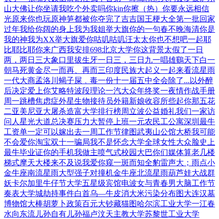
山大佛让你坐
请我吃个外卖吗
你kin你擦（热）
你要永远相信
光
原来你也玩原神
笋都被你夺完了
吉吉国王梗大全
第一批回家
过年
我给你阔的身上
我为我姐举大旗
你的一句春不晚
海清你是
我的神
我为XX举大旗
爱你咕叽咕叽汪
太太你也不想吧
一起耶
比耶比耶
你来广西我安排
698北京大学
你这背景太假了
一日
两，两日三
大象口里拔生牙
一日三，三日九
一唱雄鷄天下白
一
朝马死黄金尽
一而再、再而三
印度民族大起义
一起来看流星雨
一代大商孟洛川
蝎子屎﹐毒一份
十一届五中全会
除了...以外
醉
后决定爱上你
艾略特波段理论
一汽大众年终奖
一夜情作战手册
周一跳槽焦虑症
外星生物接待员
外籍新娘收容所
些起你那五花
二
亚美尼亚大屠杀
造富大学排行榜
周立波公益婚礼
我们一家访
问人
星光大道总决赛
压力大暂停上班
一元农民工公寓
深圳最牛
工资单
一定可以嫁出去
一周工作节律图
武夷山公馆大桥
我可能
不会爱你
淘宝双十一骗局
我不是怀念大学
全球女性大众脸
史上
最牛毕业证
你的手机我做主
喷气式校园大巴
你们媒体算老几
楼
梯式摩天大楼
来不及说我爱你
窥一斑而知全豹
雷声大；雨点小
金牛座南流星雨
大型强子对撞机
金牛座北流星雨
葫芦娃大战群
妖
卡尔加里牛仔节
大学五星级宾馆
电波女与青春男
大脑工作节
奏表
大学城劫持事件
白首乌—牛皮消
大米污染分布图
大连汉墓
博物馆
大棒胡萝卜政策
百元大钞藏猫图
哈尔滨工业大学
一江春
水向东流
儿孙自有儿孙福
卢汶天主教大学
苏黎世工业大学