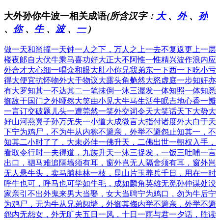
大外孙你牛波一相关成语
(所含汉字：
大
、
外
、
孙
、
你
、
牛
、
波
、
一
)
做一天和尚撞一天钟
一人之下，万人之上
一去不复返
更上一层
楼
夜郞自大
伏牛乘马
喜功好大
正大不阿
惟一惟精
兴波作浪
内应
外合
才大心细
一唱众和
眼大肚小
你兄我弟
东一下西一下
吃小亏
得大便宜
抗怀物外
大干物议
大露头角
艴然大怒
虚庭一步
知奸亦
有大罗
知其一不达其二
一笔抹倒
一沐三渥发
一体知照
一体知悉
御敌于国门之外
哑然大笑
由小见大
牛马生活
牛眠吉地
心香一瓣
一言订交
破题儿头一遭
莞然一笑
外交词令
天大笑话
天下大势
大
好山河
燕翼子孙
万无失一
小道大成
微言大指
付诸度外
大白于天
下
宁为鸡尸，不为牛从
内称不避亲，外举不避怨
止知其一，不
知其二
小时了了，大未必佳
一佛升天，二佛出世
一朝权入手，
看取令行时
一夫得道，九族升天
一沐三捉发，一饭三吐哺
一言
出口，驷马难追
隔墙须有耳，窗外岂无人
隔舍须有耳，窗外岂
无人
悬牛头，卖马脯
桂林一枝，昆山片玉
养兵千日，用在一时
呼牛也可，呼马也可
学如牛毛，成如麟角
英雄无觅孙仲谋处
没
家亲引不出外鬼来
男大当娶，女大当聘
宁为鸡口，勿为牛后
宁
为鸡尸，无为牛从
兄弟阋墙，外御其侮
内举不避亲，外举不避
怨
内无怨女，外无旷夫
五日一风，十日一雨
与君一夕话，胜读