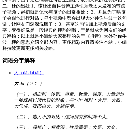
二、梗的出处 1、该梗出自抖音博主@快乐老太太发布的带孩
子视频，起初就是记录与孩子的日常相处； 2、并且为了哄孩
子会跟他进行对话，每个视频中都会出现大外孙你牛波一这句
话，让网友们深深洗脑了； 3、甚至这句话加上视频后面的文
字，变得好像是一段经典的押韵说唱，于是就成为网友们的经
典翻拍；以上就是小编给大家整理的关于《抖音》大外孙你牛
波一梗的意思介绍全部内容，更多精彩内容请关注本站，小编
将持续更新更多相关攻略。
词语分字解释
大
（dà dài tài）
大
dà（ㄉㄚˋ）
（一）、指面积、体积、容量、数量、强度、力量超过
一般或超过所比较的对象，与“小”相对：大厅。大政。
大气候。夜郎自大。大腹便便。
（二）、指大小的对比：这间房有那间两个大。
（三）、规模广，程度深，性质重要：大局。大众。