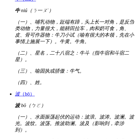
牛
niú（ㄋ一ㄡˊ）
（一）、哺乳动物，趾端有蹄，头上长一对角，是反刍
类动物，力量很大，能耕田拉车，肉和奶可食，角、
皮、骨可作器物：牛刀小试（喻有很大的本领，先在小
事情上施展一下）。牛黄。牛角。
（二）、星名，二十八宿之：牛斗（指牛宿和斗宿二
星）。
（三）、喻固执或骄傲：牛气。
（四）、姓。
波
（bō）
波
bō（ㄅㄛ）
（一）、水面振荡起伏的运动：波浪。波涛。波澜。波
光。波纹。波荡。推波助澜。波及（影响到，牵涉
到）。