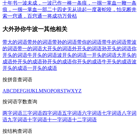
十年书
一波未成，一波已作
一棒一条痕，一掴一掌血
一鞭一条
痕，一掴一掌血
一部二十四史无从说起
一度著蛇咬，怕见断井
索
一窍通，百窍通
一将成功万骨枯
大外孙你牛波一其他相关
带大的词语
带外的词语
带孙的词语
带你的词语
带牛的词语
带波
的词语
带一的词语
大开头的词语
外开头的词语
孙开头的词语
你
开头的词语
牛开头的词语
波开头的词语
一开头的词语
大开头的
成语
外开头的成语
孙开头的成语
你开头的成语
牛开头的成语
波
开头的成语
一开头的成语
按拼音查词语
A
B
C
D
E
F
G
H
J
K
L
M
N
O
P
Q
R
S
T
W
X
Y
Z
按词语字数查询
两字词语
三字词语
四字词语
五字词语
六字词语
七字词语
八字词
语
九字词语
十字词语
十一字词语
十二字词语
按结构查词语