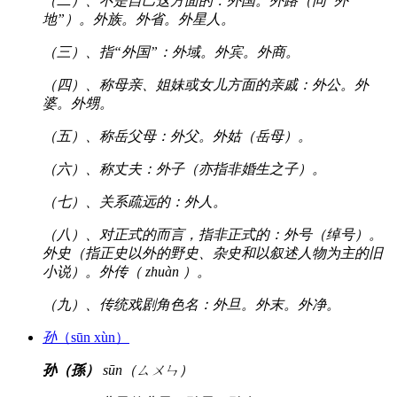
（二）、不是自己这方面的：外国。外路（同“外
地”）。外族。外省。外星人。
（三）、指“外国”：外域。外宾。外商。
（四）、称母亲、姐妹或女儿方面的亲戚：外公。外
婆。外甥。
（五）、称岳父母：外父。外姑（岳母）。
（六）、称丈夫：外子（亦指非婚生之子）。
（七）、关系疏远的：外人。
（八）、对正式的而言，指非正式的：外号（绰号）。
外史（指正史以外的野史、杂史和以叙述人物为主的旧
小说）。外传（ zhuàn ）。
（九）、传统戏剧角色名：外旦。外末。外净。
孙
（sūn xùn）
孙（孫）
sūn（ㄙㄨㄣ）