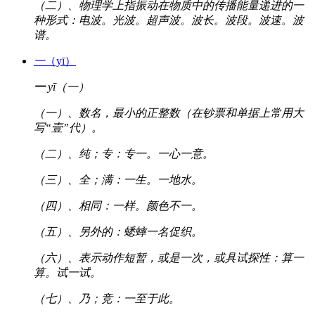
（二）、物理学上指振动在物质中的传播能量递进的一
种形式：电波。光波。超声波。波长。波段。波速。波
谱。
一
（yī）
一
yī（一）
（一）、数名，最小的正整数（在钞票和单据上常用大
写“壹”代）。
（二）、纯；专：专一。一心一意。
（三）、全；满：一生。一地水。
（四）、相同：一样。颜色不一。
（五）、另外的：蟋蟀一名促织。
（六）、表示动作短暂，或是一次，或具试探性：算一
算。试一试。
（七）、乃；竞：一至于此。