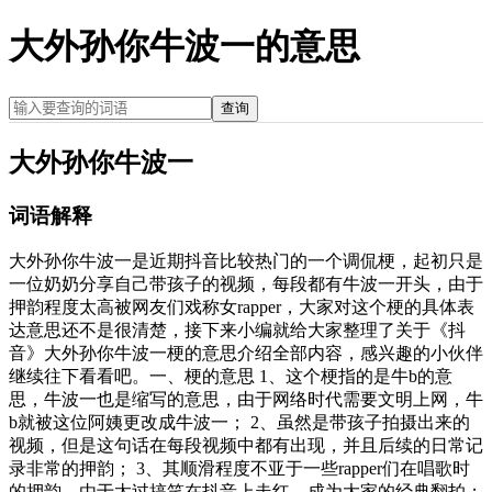
大外孙你牛波一的意思
查询
大外孙你牛波一
词语解释
大外孙你牛波一是近期抖音比较热门的一个调侃梗，起初只是
一位奶奶分享自己带孩子的视频，每段都有牛波一开头，由于
押韵程度太高被网友们戏称女rapper，大家对这个梗的具体表
达意思还不是很清楚，接下来小编就给大家整理了关于《抖
音》大外孙你牛波一梗的意思介绍全部内容，感兴趣的小伙伴
继续往下看看吧。一、梗的意思 1、这个梗指的是牛b的意
思，牛波一也是缩写的意思，由于网络时代需要文明上网，牛
b就被这位阿姨更改成牛波一； 2、虽然是带孩子拍摄出来的
视频，但是这句话在每段视频中都有出现，并且后续的日常记
录非常的押韵； 3、其顺滑程度不亚于一些rapper们在唱歌时
的押韵，由于太过搞笑在抖音上走红，成为大家的经典翻拍；