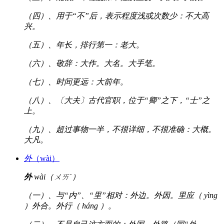
（四）、用于“不”后，表示程度浅或次数少：不大高
兴。
（五）、年长，排行第一：老大。
（六）、敬辞：大作。大名。大手笔。
（七）、时间更远：大前年。
（八）、〔大夫〕古代官职，位于“卿”之下，“士”之
上。
（九）、超过事物一半，不很详细，不很准确：大概。
大凡。
外
（wài）
外
wài（ㄨㄞˋ）
（一）、与“内”、“里”相对：外边。外因。里应（ yìng
）外合。外行（ háng ）。