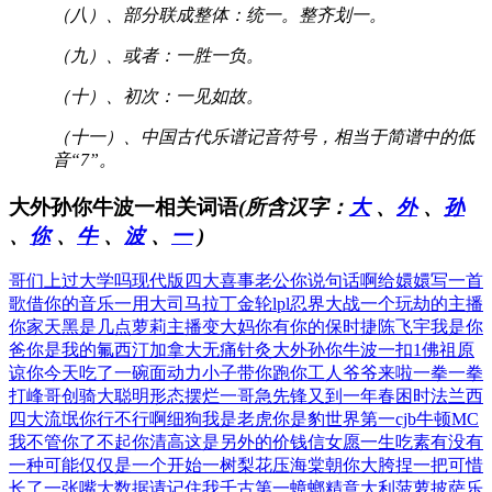
（八）、部分联成整体：统一。整齐划一。
（九）、或者：一胜一负。
（十）、初次：一见如故。
（十一）、中国古代乐谱记音符号，相当于简谱中的低
音“7”。
大外孙你牛波一相关词语
(所含汉字：
大
、
外
、
孙
、
你
、
牛
、
波
、
一
)
哥们上过大学吗
现代版四大喜事
老公你说句话啊
给嬛嬛写一首
歌
借你的音乐一用
大司马拉丁金轮
lpl忍界大战
一个玩劫的主播
你家天黑是几点
萝莉主播变大妈
你有你的保时捷
陈飞宇我是你
爸
你是我的氟西汀
加拿大无痛针灸
大外孙你牛波一
扣1佛祖原
谅你
今天吃了一碗面
动力小子带你跑
你工人爷爷来啦
一拳一拳
打峰哥
创骑大聪明形态
摆烂一哥急先锋
又到一年春困时
法兰西
四大流氓
你行不行啊细狗
我是老虎你是豹
世界第一cjb
牛顿MC
我不管
你了不起你清高
这是另外的价钱
信女愿一生吃素
有没有
一种可能
仅仅是一个开始
一树梨花压海棠
朝你大胯捏一把
可惜
长了一张嘴
大数据请记住我
千古第一蟑螂精
意大利菠萝披萨
乐