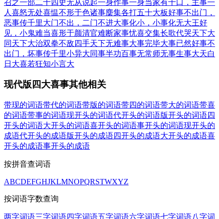
召之
一部二十四史无从说起
一身作事一身当
家有千口，主事一
人
喜怒无处
喜愠不形于色
诸事麇集
各打五十大板
好事不出门，
恶事传千里
大门不出，二门不进
大事化小，小事化无
大王好
见，小鬼难当
喜形于颜
清官难断家事
忧喜交集
长歌代哭
天下大
同
天下大治
双拳不敌四手
天下无难事
大事完毕
大事已然
好事不
出门，坏事传千里
小异大同
事半功百
事无常师
无事生事
大天白
日
大喜若狂
知小言大
现代版四大喜事其他相关
带现的词语
带代的词语
带版的词语
带四的词语
带大的词语
带喜
的词语
带事的词语
现开头的词语
代开头的词语
版开头的词语
四
开头的词语
大开头的词语
喜开头的词语
事开头的词语
现开头的
成语
代开头的成语
版开头的成语
四开头的成语
大开头的成语
喜
开头的成语
事开头的成语
按拼音查词语
A
B
C
D
E
F
G
H
J
K
L
M
N
O
P
Q
R
S
T
W
X
Y
Z
按词语字数查询
两字词语
三字词语
四字词语
五字词语
六字词语
七字词语
八字词