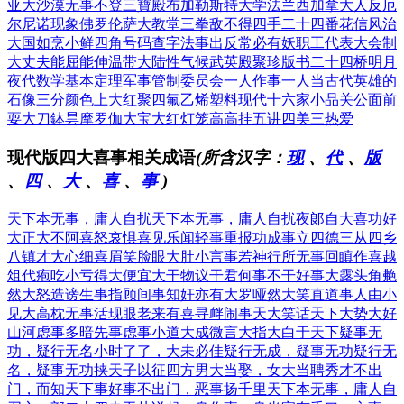
亚大沙漠
无事不登三寶殿
布加勒斯特大学
法兰西加拿大人
反厄
尔尼诺现象
佛罗伦萨大教堂
三拳敌不得四手
二十四番花信风
治
大国如烹小鲜
四角号码查字法
事出反常必有妖
职工代表大会制
大丈夫能屈能伸
温带大陆性气候
武英殿聚珍版书
二十四桥明月
夜
代数学基本定理
军事管制委员会
一人作事一人当
古代英雄的
石像
三分颜色上大红
聚四氟乙烯塑料
现代十六家小品
关公面前
耍大刀
鉢昙摩罗伽大宝
大红灯笼高高挂
五讲四美三热爱
现代版四大喜事相关成语
(所含汉字：
现
、
代
、
版
、
四
、
大
、
喜
、
事
)
天下本无事，庸人自扰
天下本无事，庸人自扰
夜郞自大
喜功好
大
正大不阿
喜怒哀惧
喜见乐闻
轻事重报
功成事立
四德三从
四乡
八镇
才大心细
喜眉笑脸
眼大肚小
言事若神
行所无事
回瞋作喜
越
俎代疱
吃小亏得大便宜
大干物议
干君何事
不干好事
大露头角
艴
然大怒
造谤生事
指顾间事
知奸亦有大罗
哑然大笑
直道事人
由小
见大
高枕无事
活现眼
老来有喜
寻衅闹事
天大笑话
天下大势
大好
山河
虑事多暗
先事虑事
小道大成
微言大指
大白于天下
疑事无
功，疑行无名
小时了了，大未必佳
疑行无成，疑事无功
疑行无
名，疑事无功
挟天子以征四方
男大当娶，女大当聘
秀才不出
门，而知天下事
好事不出门，恶事扬千里
天下本无事，庸人自