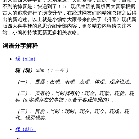
不到的惊喜是：快递到了！ 5、现代生活的新版四大喜事根据
古人的追求进行了演变升华，在经过网友们的精准总结之后得
出的新论述。以上就是小编给大家带来的关于《抖音》现代新
版四大喜事梗的意思介绍全部内容，更多精彩内容请关注本
站，小编将持续更新更多相关攻略。
词语分字解释
现
（xiàn）
现（現）
xiàn（ㄒ一ㄢˋ）
（一）、显露：出现。表现。发现。体现。现身说法。
（二）、实有的，当时就有的：现金。现款。现货。现
实（a.客观存在的事物；b.合于客观情况的）。
（三）、目前，当时：现时。现在。现今。现场。现
代。现买现卖。
代
（dài）