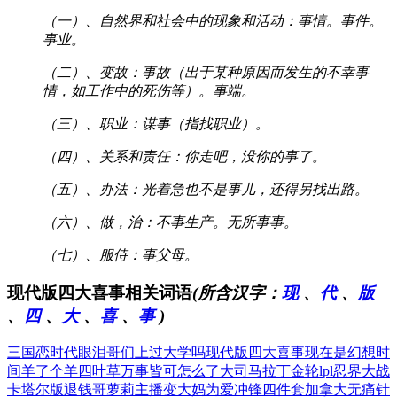
（一）、自然界和社会中的现象和活动：事情。事件。
事业。
（二）、变故：事故（出于某种原因而发生的不幸事
情，如工作中的死伤等）。事端。
（三）、职业：谋事（指找职业）。
（四）、关系和责任：你走吧，没你的事了。
（五）、办法：光着急也不是事儿，还得另找出路。
（六）、做，治：不事生产。无所事事。
（七）、服侍：事父母。
现代版四大喜事相关词语
(所含汉字：
现
、
代
、
版
、
四
、
大
、
喜
、
事
)
三国恋时代眼泪
哥们上过大学吗
现代版四大喜事
现在是幻想时
间
羊了个羊四叶草
万事皆可怎么了
大司马拉丁金轮
lpl忍界大战
卡塔尔版退钱哥
萝莉主播变大妈
为爱冲锋四件套
加拿大无痛针