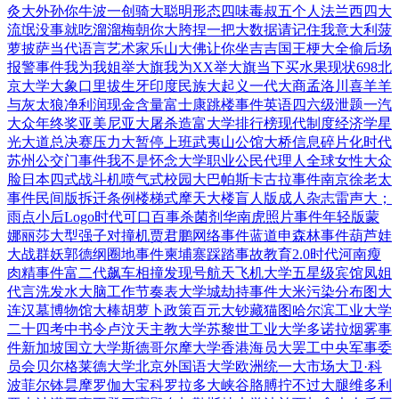
灸
大外孙你牛波一
创骑大聪明形态
四味毒叔五个人
法兰西四大
流氓
没事就吃溜溜梅
朝你大胯捏一把
大数据请记住我
意大利菠
萝披萨
当代语言艺术家
乐山大佛让你坐
吉吉国王梗大全
偷后场
报警事件
我为我姐举大旗
我为XX举大旗
当下买水果现状
698北
京大学
大象口里拔生牙
印度民族大起义
一代大商孟洛川
喜羊羊
与灰太狼
净利润现金含量
富士康跳楼事件
英语四六级泄题
一汽
大众年终奖
亚美尼亚大屠杀
造富大学排行榜
现代制度经济学
星
光大道总决赛
压力大暂停上班
武夷山公馆大桥
信息碎片化时代
苏州公交门事件
我不是怀念大学
职业公民代理人
全球女性大众
脸
日本四式战斗机
喷气式校园大巴
帕斯卡古拉事件
南京徐老太
事件
民间版拆迁条例
楼梯式摩天大楼
盲人版成人杂志
雷声大；
雨点小
后Logo时代
可口百事杀菌剂
华南虎照片事件
年轻版蒙
娜丽莎
大型强子对撞机
贾君鹏网络事件
蓝道申森林事件
葫芦娃
大战群妖
郭德纲圈地事件
柬埔寨踩踏事故
教育2.0时代
河南瘦
肉精事件
富二代飙车相撞
发现号航天飞机
大学五星级宾馆
凤姐
代言洗发水
大脑工作节奏表
大学城劫持事件
大米污染分布图
大
连汉墓博物馆
大棒胡萝卜政策
百元大钞藏猫图
哈尔滨工业大学
二十四考中书令
卢汶天主教大学
苏黎世工业大学
多诺拉烟雾事
件
新加坡国立大学
斯德哥尔摩大学
香港海员大罢工
中央军事委
员会
贝尔格莱德大学
北京外国语大学
欧洲统一大市场
大卫·科
波菲尔
钵昙摩罗伽大宝
科罗拉多大峡谷
胳膊拧不过大腿
维多利