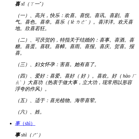
喜
xǐ（ㄒ一ˇ）
（一）、高兴，快乐：欢喜。喜悦。喜讯。喜剧。喜
气。喜色。喜幸。喜乐（ lè ㄌㄜˋ ）。喜洋洋。欢天喜
地。欣喜若狂。
（二）、可庆贺的，特指关于结婚的：喜事。喜酒。喜
糖。喜蛋。喜联。喜幛。喜雨。喜报。喜庆。贺喜。报
喜。
（三）、妇女怀孕：害喜。她有喜了。
（四）、爱好：喜爱。喜好（ 好 ）。喜欢。好（ hào ㄏ
ㄠˋ ）大喜功（热衷于做大事，立大功，现常用以形容
浮夸的作风）。
（五）、适于：喜光植物。海带喜荤。
（六）、姓。
事
（shì）
事
shì（ㄕˋ）