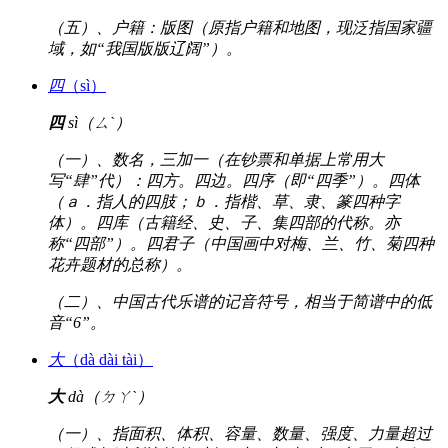
（五）、户籍：版图（原指户籍和地图，现泛指国家疆
域，如“我国版版辽阔”）。
四
（sì）
四
sì（ㄙˋ）
（一）、数名，三加一（在钞票和单据上常用大
写“肆”代）：四方。四边。四序（即“四季”）。四体
（ａ．指人的四肢；ｂ．指楷、草、隶、篆四种字
体）。四库（古籍经、史、子、集四部的代称。亦
称“四部”）。四君子（中国画中对梅、兰、竹、菊四种
花卉题材的总称）。
（二）、中国古代乐谱的记音符号，相当于简谱中的低
音“6”。
大
（dà dài tài）
大
dà（ㄉㄚˋ）
（一）、指面积、体积、容量、数量、强度、力量超过