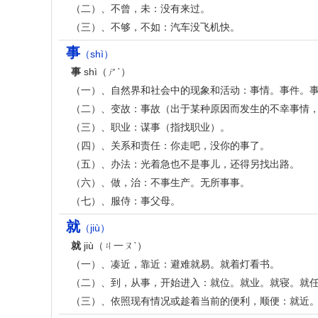
（二）、不曾，未：没有来过。
（三）、不够，不如：汽车没飞机快。
事
（shì）
事
shì（ㄕˋ）
（一）、自然界和社会中的现象和活动：事情。事件。
（二）、变故：事故（出于某种原因而发生的不幸事情
（三）、职业：谋事（指找职业）。
（四）、关系和责任：你走吧，没你的事了。
（五）、办法：光着急也不是事儿，还得另找出路。
（六）、做，治：不事生产。无所事事。
（七）、服侍：事父母。
就
（jiù）
就
jiù（ㄐ一ㄡˋ）
（一）、凑近，靠近：避难就易。就着灯看书。
（二）、到，从事，开始进入：就位。就业。就寝。就
（三）、依照现有情况或趁着当前的便利，顺便：就近