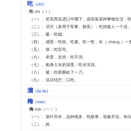
吃
（chī）
吃
chī（ㄔ）
（一）、把东西送进口中咽下，或依靠某种事物生活：
（二）、消灭（多用于军事、棋奕）：吃掉敌人一个连
（三）、吸：吃烟。
（四）、感受：吃惊。吃紧。吃一堑，长（ zhǎng ）一
（五）、挨：吃官司。
（六）、承受，支持：吃不消。
（七）、船身入水的深度：吃水深浅。
（八）、被：吃那厮砍了一刀。
（九）、说话结巴：口吃。
溜
（liū liù）
梅
（méi）
梅
méi（ㄇㄟˊ）
（一）、落叶乔木，品种很多，性耐寒，初春开花，有
（二）、姓。