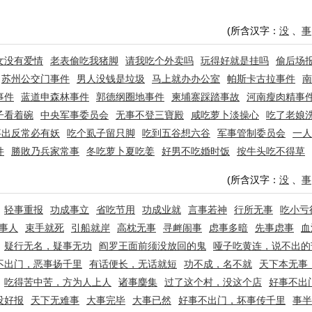
(所含汉字：
没
、
事
女没有爱情
老表偷吃我猪脚
请我吃个外卖吗
玩得好就是挂吗
偷后场
苏州公交门事件
男人没钱是垃圾
马上就办办公室
帕斯卡古拉事件
南
事件
蓝道申森林事件
郭德纲圈地事件
柬埔寨踩踏事故
河南瘦肉精事
子看着碗
中央军事委员会
无事不登三寶殿
咸吃萝卜淡操心
吃了老娘
事出反常必有妖
吃个虱子留只脚
吃到五谷想六谷
军事管制委员会
一人
件
勝敗乃兵家常事
冬吃萝卜夏吃姜
好男不吃婚时饭
按牛头吃不得草
(所含汉字：
没
、
事
轻事重报
功成事立
省吃节用
功成业就
言事若神
行所无事
吃小亏
事人
束手就死
引船就岸
高枕无事
寻衅闹事
虑事多暗
先事虑事
血
疑行无名，疑事无功
阎罗王面前须没放回的鬼
哑子吃黄连，说不出的
不出门，恶事扬千里
有话便长，无话就短
功不成，名不就
天下本无事
吃得苦中苦，方为人上人
诸事麇集
过了这个村，没这个店
好事不出
没好报
天下无难事
大事完毕
大事已然
好事不出门，坏事传千里
事半