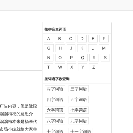
按拼音查词语
A
B
C
D
E
F
G
H
J
K
L
M
N
O
P
Q
R
S
T
W
X
Y
Z
按词语字数查询
两字词语
三字词语
四字词语
五字词语
广告内容，但是近段
六字词语
七字词语
溜溜梅梗的意思介
八字词语
九字词语
溜溜梅本来是杨幂代
市场小编就给大家整
十字词语
十一字词语