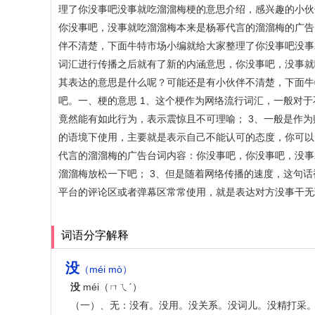
理了你没事吧没事就吃溜溜梅梗的意思介绍，感兴趣的小伙
你没事吧，没事就吃溜溜梅本来是杨幂代言的溜溜梅的广告
伴不清楚，下面牛特市场小编就给大家整理了你没事吧没事
词汇进行传播之后就有了新的内涵意思，你没事吧，没事就
其表达的意思是什么呢？可能还是有小伙伴不清楚，下面牛
吧。一、梗的意思 1、这个梗作为网络流行词汇，一般对
竟然能有如此行为，表示震惊且不可理喻； 3、一般是作
的语境下使用，主要就是表示自己不能认可的态度，你可以
代言的溜溜梅的广告台词内容：你没事吧，你没事吧，没事
溜溜梅放松一下吧； 3、但是随着网络传播的速度，这句
平台的评论区或者弹幕区常常使用，就是表达对方没事干无
词语分字解释
没
（méi mò）
没
méi（ㄇㄟˊ）
（一）、无：没有。没用。没关系。没词儿。没精打采