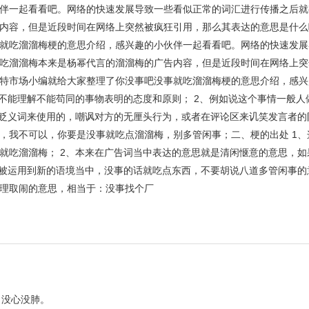
伴一起看看吧。网络的快速发展导致一些看似正常的词汇进行传播之后就
内容，但是近段时间在网络上突然被疯狂引用，那么其表达的意思是什么
就吃溜溜梅梗的意思介绍，感兴趣的小伙伴一起看看吧。网络的快速发展
吃溜溜梅本来是杨幂代言的溜溜梅的广告内容，但是近段时间在网络上突
特市场小编就给大家整理了你没事吧没事就吃溜溜梅梗的意思介绍，感兴
于不能理解不能苟同的事物表明的态度和原则； 2、例如说这个事情一般人
为贬义词来使用的，嘲讽对方的无厘头行为，或者在评论区来讥笑发言者的阴
，我不可以，你要是没事就吃点溜溜梅，别多管闲事；二、梗的出处 1、
就吃溜溜梅； 2、本来在广告词当中表达的意思就是清闲惬意的意思，如
话被运用到新的语境当中，没事的话就吃点东西，不要胡说八道多管闲事的意
理取闹的意思，相当于：没事找个厂
。没心没肺。