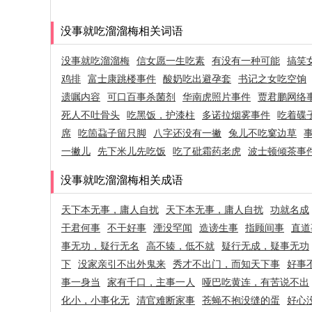
没事就吃溜溜梅相关词语
没事就吃溜溜梅
信女愿一生吃素
有没有一种可能
搞笑
鸡排
富士康跳楼事件
酸奶吃出避孕套
书记之女吃空饷
遗嘱内容
可口百事杀菌剂
华南虎照片事件
贾君鹏网络
死人不吐骨头
吃黑饭，护漆柱
多诺拉烟雾事件
吃着碟
席
吃箇蝨子留只脚
八字还没有一撇
兔儿不吃窠边草
一撇儿
先下米儿先吃饭
吃了砒霜药老虎
波士顿倾茶事
没事就吃溜溜梅相关成语
天下本无事，庸人自扰
天下本无事，庸人自扰
功就名成
干君何事
不干好事
湮没罕闻
造谤生事
指顾间事
直道
事无功，疑行无名
高不辏，低不就
疑行无成，疑事无功
下
没家亲引不出外鬼来
秀才不出门，而知天下事
好事
事一身当
家有千口，主事一人
哑巴吃黄连，有苦说不出
化小，小事化无
清官难断家事
苍蝇不抱没缝的蛋
好心