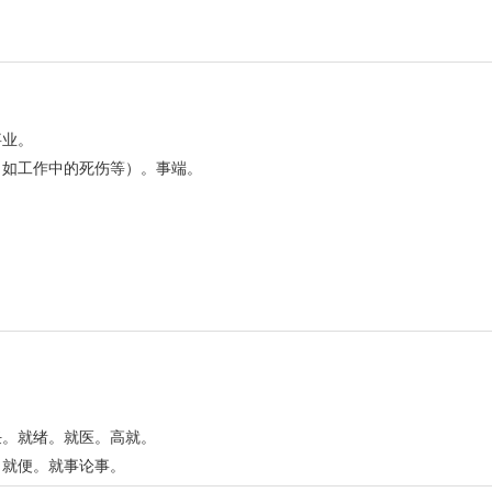
事业。
，如工作中的死伤等）。事端。
任。就绪。就医。高就。
。就便。就事论事。