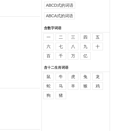
ABCD式的词语
ABCA式的词语
含数字词语
一
二
三
四
五
六
七
八
九
十
百
千
万
亿
含十二生肖词语
鼠
牛
虎
兔
龙
蛇
马
羊
猴
鸡
狗
猪