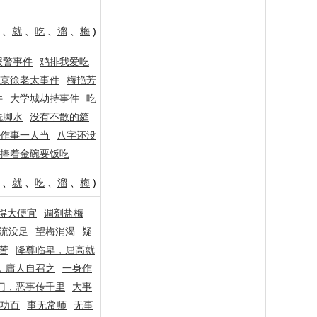
、
就
、
吃
、
溜
、
梅
)
报警事件
鸡排我爱吃
京徐老太事件
梅艳芳
件
大学城劫持事件
吃
洗脚水
没有不散的筵
作事一人当
八字还没
捧着金碗要饭吃
、
就
、
吃
、
溜
、
梅
)
得大便宜
调剂盐梅
流没足
望梅消渴
疑
苦
降尊临卑，屈高就
，庸人自召之
一身作
门，恶事传千里
大事
功百
事无常师
无事