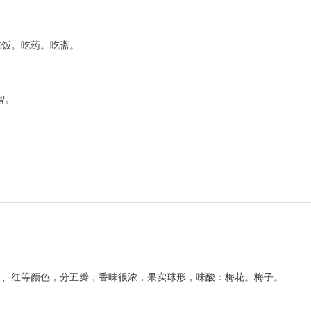
吃饭。吃药。吃斋。
。
智。
白、红等颜色，分五瓣，香味很浓，果实球形，味酸：梅花。梅子。