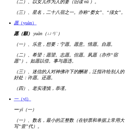
（二）、以女儿作为人的妻（旧读 nǜ ）。
（三）、星名，二十八宿之一。亦称“婺女”、“须女”。
愿
（yuàn）
愿（願）
yuàn（ㄩㄢˋ）
（一）、乐意，想要：宁愿。愿意。情愿。自愿。
（二）、希望：愿望。志愿。但愿。夙愿（亦作“宿
愿”）。如愿以偿。事与愿违。
（三）、迷信的人对神佛许下的酬谢，泛指许给别人的
好处：许愿。还愿。
（四）、老实谨慎，恭谨。
一
（yī）
一
yī（一）
（一）、数名，最小的正整数（在钞票和单据上常用大
写“壹”代）。