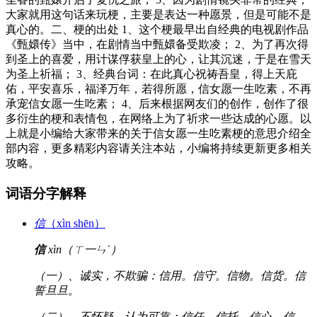
大家就用这句话来玩梗，主要是表达一种愿景，但是可能不是
真心的。二、梗的出处 1、这个梗最早出自经典的电视剧作品
《甄嬛传》当中，在剧情当中甄嬛备受欺凌； 2、为了再次得
到圣上的喜爱，用计谋俘获皇上的心，让其沉迷，于是在雪天
为圣上祈福； 3、经典台词：在此真心祝祷吾皇，得上天庇
佑，平安喜乐，福泽万年，若得所愿，信女愿一生吃素，不再
承宠信女愿一生吃素； 4、后来根据网友们的创作，创作了很
多衍生的梗和表情包，在网络上为了祈求一些达成的心愿。以
上就是小编给大家带来的关于信女愿一生吃素梗的意思介绍全
部内容，更多精彩内容请关注本站，小编将持续更新更多相关
攻略。
词语分字解释
信
（xìn shēn）
信
xìn（ㄒ一ㄣˋ）
（一）、诚实，不欺骗：信用。信守。信物。信货。信
誓旦旦。
（二）、不怀疑，认为可靠：信任。信托。信心。信