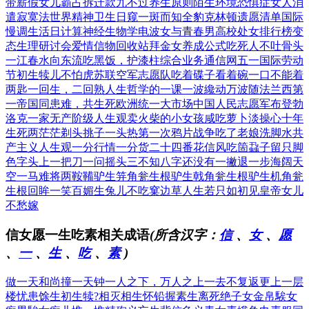
带薪假
女儿霸占拆迁款
九不过养生原则
陌生环境恐惧症
女人消
遣寂寞法
世界精神卫生日
窥一斑而知全豹
克林顿遗愿清单
国际
慢调生活日
计算神经生物学
电波女与青春男
高校处女排行榜
变
态生理研讨会
爱情信物回收站
拜金女养成公式
吃死人不吐骨头
一江春水向东流
吃黑饭，护漆柱
综合业务通信网
五一国际劳动
节
初生犊儿不怕虎
苏联空军志愿队
吃着碟子看着碗
一口不能着
两匙
一回生，二回熟
人生哲学的一课
一波纔动万波随
法兰西第
一帝国
同患难，共生死
欧洲统一大市场
中国人民志愿军
布登勃
洛克一家
无产阶级人生观
卖火柴的小女孩
咸吃萝卜淡操心
十年
生死两茫茫
剃头挑子一头热
第一次鸦片战争
吃了老娘洗脚水
共
产主义人生观
一分行情一分货
二十四番花信风
吃箇蝨子留只脚
色字头上一把刀
一问摇头三不知
八字还没有一撇
退一步海阔天
空
一马难将两鞍鞴
驴生笄角瓮生根
驴生戟角瓮生根
驴生机角瓮
生根
回眸一笑百媚生
兔儿不吃窠边草
人生若只如初见
皇帝女儿
不愁嫁
信女愿一生吃素相关成语
(所含汉字：
信
、
女
、
愿
、
一
、
生
、
吃
、
素
)
做一天和尚撞一天钟
一人之下，万人之上
一去不复返
更上一层
楼
忧患馀生
初生犊?
相灭相生
怀铅握素
生离死绝
子女金帛
騃女