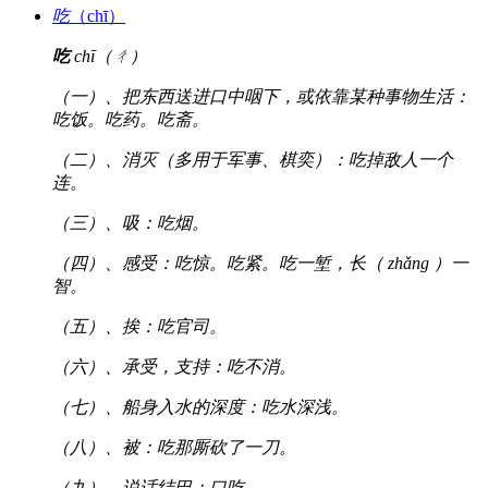
吃
（chī）
吃
chī（ㄔ）
（一）、把东西送进口中咽下，或依靠某种事物生活：
吃饭。吃药。吃斋。
（二）、消灭（多用于军事、棋奕）：吃掉敌人一个
连。
（三）、吸：吃烟。
（四）、感受：吃惊。吃紧。吃一堑，长（ zhǎng ）一
智。
（五）、挨：吃官司。
（六）、承受，支持：吃不消。
（七）、船身入水的深度：吃水深浅。
（八）、被：吃那厮砍了一刀。
（九）、说话结巴：口吃。