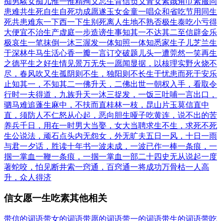
痴男
騃女痴儿
惟一惟精
殉义忘生
背信负义
青女素娥
角巾素服
同
患难共生死
自生自死
功成愿遂
玉女金童
一唱众和
省吃节用
同生
死共患难
东一下西一下
生别死离
人生地不熟
否极生泰
吃小亏得
大便宜
不治生产
虚庭一步
造谤生事
知其一不达其二
至信辟金
乐
极哀生
一笔抹倒
一沐三渥发
一体知照
一体知悉
家生子儿
芝兰生
于深林
牛马生活
心香一瓣
一言订交
破题儿头一遭
莞然一笑
再生
之德
平生之好
生情见景
万无失一
愿闻显据，以核理实
野火烧不
尽，春风吹又生
孤阴则不生，独阳则不长
生于忧患而死于安乐
止知其一，不知其二
一佛升天，二佛出世
一朝权入手，看取令
行时
一夫得道，九族升天
一沐三捉发，一饭三吐哺
一言出口，
驷马难追
蓬生麻中，不扶而直
桂林一枝，昆山片玉
莫信直中
直，须防人不仁
怒从心起，恶向胆生
哑子吃黄连，说不出的苦
养兵千日，用在一时
男大当娶，女大当聘
求生不生，求死不死
生公说法，顽石点头
内无怨女，外无旷夫
五日一风，十日一雨
与君一夕话，胜读十年书
一波未成，一波已作
一棒一条痕，一
掴一掌血
一鞭一条痕，一掴一掌血
一部二十四史无从说起
一度
著蛇咬，怕见断井索
一窍通，百窍通
一将成功万骨枯
一人高
升，众人得济
信女愿一生吃素其他相关
带信的词语
带女的词语
带愿的词语
带一的词语
带生的词语
带吃