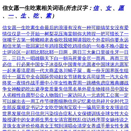
信女愿一生吃素相关词语
(所含汉字：
信
、
女
、
愿
、
一
、
生
、
吃
、
素
)
信女愿一生吃素
生命最后的浪漫
有没有一种可能
搞笑女没有爱
情
仅仅是一个开始
一树梨花压海棠
朝你大胯捏一把
可惜长了一
张嘴
千古第一蟑螂精
老表偷吃我猪脚
请我吃个外卖吗
你要永远
相信光
第一批回家过年
鸡排我爱吃鸡排
你的一句春不晚
小圆女
士评论区
一起耶比耶比耶
一日两，两日三
大象口里拔生牙
一日
三，三日九
一唱雄鷄天下白
一朝马死黄金尽
一而再、再而三
言
必信﹐行必果
中国女子冰壶队
中国青年志愿者
中国球迷志愿军
一起来看流星雨
一代大商孟洛川
蝎子屎﹐毒一份
无国界医生组
织
十一届五中全会
国际劳动妇女节
拯救女兵司徒慧
一汽大众年
终奖
一夜情作战手册
中小学女性教育
周一跳槽焦虑症
雅典娜战
争女神
酸奶吃出避孕套
质量失信黑名单
外星生物接待员
中国女
人劣根性
自愿型公众人物
我们一家访问人
一元农民工公寓
一定
可以嫁出去
一周工作节律图
细胞信息记忆素
信息碎片化时代
卫
生部反腐规定
书记之女吃空饷
淘宝双十一骗局
完美女友强迫症
世界发展信息日
信息污染综合症
私人女保镖训练
全球女性大众
脸
授课中的女老师
生男生女清宫图
扰乱信访秩序罪
女娲传说之
灵珠
女友评价价格表
女王驾到演唱会
清穿女养成手册
女性专属