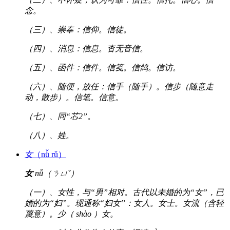
念。
（三）、崇奉：信仰。信徒。
（四）、消息：信息。杳无音信。
（五）、函件：信件。信笺。信鸽。信访。
（六）、随便，放任：信手（随手）。信步（随意走
动，散步）。信笔。信意。
（七）、同“芯2”。
（八）、姓。
女
（nǚ rǔ）
女
nǚ（ㄋㄩˇ）
（一）、女性，与“男”相对。古代以未婚的为“女”，已
婚的为“妇”。现通称“妇女”：女人。女士。女流（含轻
蔑意）。少（ shào ）女。