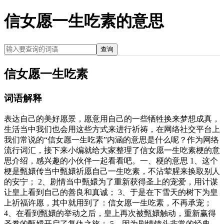
信女愿一生吃素的意思
查询
信女愿一生吃素
词语解释
表达自己的美好愿景，愿意用自己的一些牺牲换来梦想成真，
生活当中我们也会用这些方式来进行祈祷，在网络社交平台上
我们常说的“信女愿一生吃素”内涵的意思是什么呢？作为网络
流行词汇，接下来小编就给大家整理了信女愿一生吃素梗的意
思介绍，感兴趣的小伙伴一起看看吧。一、梗的意思 1、这个
梗是甄嬛传当中甄嬛祈愿自己一生吃素，不沾荤腥来换取别人
的安宁； 2、剧情当中甄嬛为了重新获得圣上的宠爱，用计谋
让皇上看到自己的善良和真诚； 3、于是在下雪天的树下为皇
上祈福许愿，其中就用到了：信女愿一生吃素，不再承宠；
4、在看到甄嬛的举动之后，皇上再次被甄嬛触动，重新赢得
圣眷的甄嬛开启了复仇之旅； 5、因为剧情镜头非常的经典，