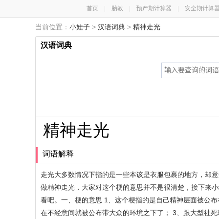
首页
|
胎教
|
预产期计算器
|
安全期计算
当前位置：
小娃子
>
汉语词典
>
精神走光
汉语词典
精神走光
词语解释
走光大多数情况下指的是一些本该是衣服包裹的地方，却意
做精神走光，大家对这个梗的意思并不是很清楚，接下来小
看吧。一、梗的意思 1、这个梗指的是自己精神层面被公
在不经意间就被公布带大众的环境之下了； 3、跟大型社死