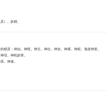
机灵）。妖精。
后的精灵：神仙。神怪。神主。神社。神农。神甫。神权。鬼使神差。
。神话。神机妙算。
神圣。神速。
。