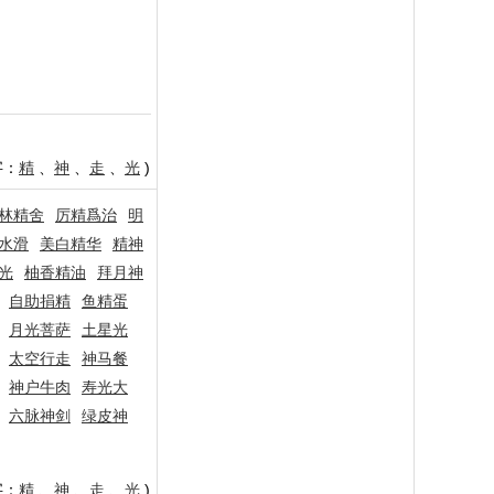
字：
精
、
神
、
走
、
光
)
林精舍
厉精爲治
明
水滑
美白精华
精神
光
柚香精油
拜月神
自助捐精
鱼精蛋
月光菩萨
土星光
太空行走
神马餐
神户牛肉
寿光大
六脉神剑
绿皮神
字：
精
、
神
、
走
、
光
)