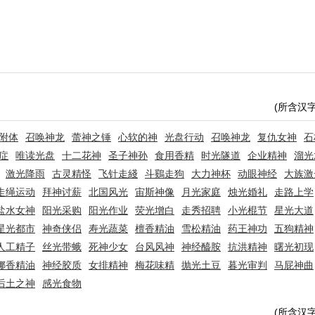
(所含汉
附体
召唤神龙
蕾神之锤
心软的神
光盘行动
召唤神龙
复仇女神
石
症
唯读光盘
十二花神
圣子神孙
食用香精
时光隧道
企业精神
溜光
激光降雨
古灵精怪
飞针走綫
斗鷄走狗
大力神杯
动眼神经
大族激
走绳运动
拜神讨薪
北国风光
宙斯神像
月光家庭
烛光婚礼
走路上学
盐水女神
阳光采购
阳光作业
荧光增白
走秀招聘
小光棍节
星光大道
星光都市
神奇侠侣
寿光蔬菜
檀香精油
雪松精油
药王神功
五狗精神
人工精子
丝光带蛾
死神少女
台风风神
神经醯胺
抗洪精神
曙光初现
娜香精油
神经胶质
女排精神
梅花味精
抛光土豆
暮光审判
马屁神曲
后土之神
感光食物
(所含汉