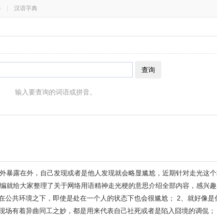
器
|
汉语字典
查询
输入要查询的词语或拼音。
外暴露在外，自己发现或者是他人发现就会略显尴尬，近期针对走光这个
编就给大家整理了关于网络用语精神走光梗的意思介绍全部内容，感兴趣
布在公共环境之下，即使是处在一个人的状态下也会很尴尬； 2、就好像是
现场有着异曲同工之妙，都是用来代表自己社死或者是陷入囧境的调侃； 