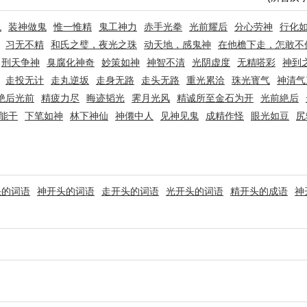
鬼
装神做鬼
惟一惟精
鬼工神力
赤手光拳
光前耀后
分心劳神
行化
习无不精
和氏之璧，夜光之珠
动天地，感鬼神
在他檐下走，怎敢不
刑天争神
臭腐化神奇
妙策如神
神智不清
光阴虚度
无精嗒彩
神到
走投无计
走丸逆坂
走身无路
走头无路
重光累洽
珠光寳气
神清气
绝后光前
精疲力尽
晦迹韬光
霁月光风
精诚所至金石为开
光前絶后
能干
下笔如神
林下神仙
神僊中人
见神见鬼
成精作怪
眼光如豆
尻
头的词语
神开头的词语
走开头的词语
光开头的词语
精开头的成语
神