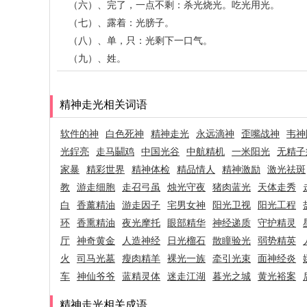
（六）、完了，一点不剩：杀光烧光。吃光用光。
（七）、露着：光膀子。
（八）、单，只：光剩下一口气。
（九）、姓。
精神走光相关词语
软件的神
白色死神
精神走光
永远滴神
歪嘴战神
韦神
光鋥亮
走马鬭鸡
中国光谷
中航精机
一米阳光
无精子
家暴
精彩世界
精神体检
精品情人
精神激励
激光祛斑
教
游走细胞
走召弓虽
烛光守夜
猪肉蓝光
天体走秀
白
香薰精油
游走因子
宅男女神
阳光卫视
阳光工程
环
香熏精油
夜光摩托
眼部精华
神经递质
守护精灵
厅
神奇黄金
人造神经
日光榴石
散瞳验光
弱势精英
火
司马光墓
瘦肉精羊
裸光一族
牵引光束
面神经炎
车
神仙爷爷
蓝精灵体
迷走江湖
暮光之城
黄光裕案
精神走光相关成语