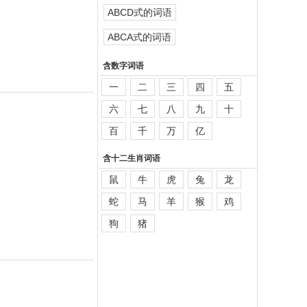
ABCD式的词语
ABCA式的词语
含数字词语
一
二
三
四
五
六
七
八
九
十
百
千
万
亿
含十二生肖词语
鼠
牛
虎
兔
龙
蛇
马
羊
猴
鸡
狗
猪