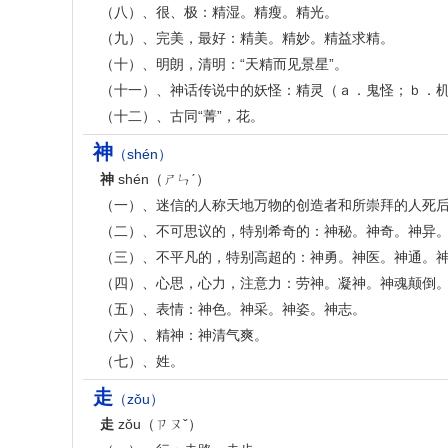
（八）、很、极：精湿。精瘦。精光。
（九）、完美，最好：精美。精妙。精益求精。
（十）、明朗，清明：“天精而见景星”。
（十一）、神话传说中的妖怪：精灵（ａ．鬼怪；ｂ．
（十二）、古同“菁”，花。
神
（shén）
神
shén（ㄕㄣˊ）
（一）、迷信的人称天地万物的创造者和所崇拜的人死
（二）、不可思议的，特别希奇的：神秘。神奇。神异
（三）、不平凡的，特别高超的：神勇。神医。神通。
（四）、心思，心力，注意力：劳神。凝神。神魂颠倒
（五）、表情：神色。神采。神姿。神志。
（六）、精神：神清气爽。
（七）、姓。
走
（zǒu）
走
zǒu（ㄗㄡˇ）