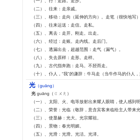
（一）、行：走路。走步。
（二）、往来：走亲戚。
（三）、移动：走向（延伸的方向）。走笔（很快地写
（四）、往来运送：走信。走私。
（五）、离去：走开。刚走。出走。
（六）、经过：走账。走内线。走后门。
（七）、透漏出去，超越范围：走气（漏气）。
（八）、失去原样：走形。走样。
（九）、古代指奔跑：走马。不胫而走。
（十）、仆人，“我”的谦辞：牛马走（当牛作马的仆人，
光
（guāng）
光
guāng（ㄍㄨㄤ）
（一）、太阳、火、电等放射出来耀人眼睛，使人感到
（二）、荣誉：光临（敬辞，意含宾客来临给主人带来
（三）、使显赫：光大。光宗耀祖。
（四）、景物：春光明媚。
（五）、光滑：光滑。光洁。光泽。