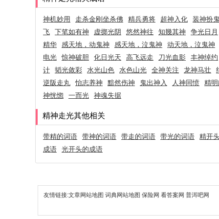
神机妙用
走杀金刚坐杀佛
精兵勇将
超神入化
装神扮
飞
下笔如有神
虚掷光阴
悠然神往
知幾其神
争光日月
精华
感天地，动鬼神
感天地，泣鬼神
动天地，泣鬼神
电光
惊神破胆
化日光天
高飞远走
刀光血影
丰神绰约
计
韬光敛彩
水光山色
水色山光
全神关注
龙神马壮
逆阪走丸
怡志养神
黯然伤神
鬼出神入
人神同愤
精明
神恍惚
一而光
神魂失据
精神走光其他相关
带精的词语
带神的词语
带走的词语
带光的词语
精开
成语
光开头的成语
友情链接:
文章网站地图
词典网站地图
保险网
看答案网
普洱吧网