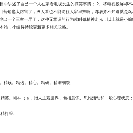
目中讲述了自己一个人在家看电视发生的搞笑事情； 2、将电视投屏却不
节目营销也太厉害了，没人看也不能硬往人家里投啊，邻居并不知道就是鸟
扣地出一个三室一厅了，这种无意识的行为就叫做精神走光；以上就是小编
本站，小编将持续更新更多相关攻略。
制。精读。精选。精心。精研。精雕细镂。
。精英。精神（ａ．指人主观世界，包括意识、思维活动和一般心理状态
无精打采。
。