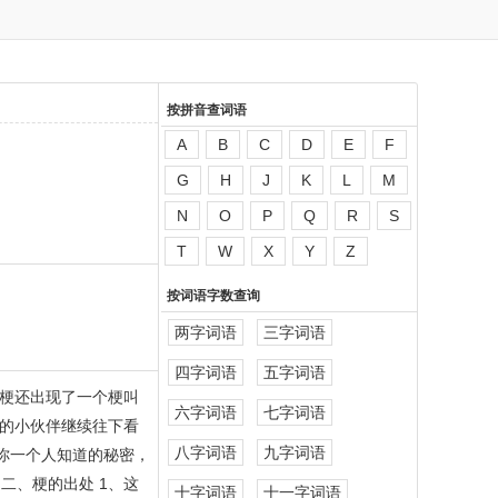
按拼音查词语
A
B
C
D
E
F
G
H
J
K
L
M
N
O
P
Q
R
S
T
W
X
Y
Z
按词语字数查询
两字词语
三字词语
四字词语
五字词语
梗还出现了一个梗叫
六字词语
七字词语
的小伙伴继续往下看
八字词语
九字词语
你一个人知道的秘密，
二、梗的出处 1、这
十字词语
十一字词语