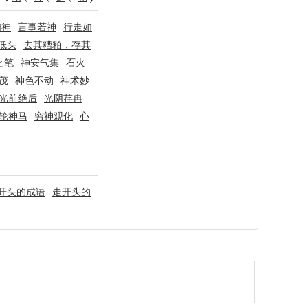
如神
言事若神
行走如
低头
去其糟粕，存其
之笔
神安气集
石火
茂
神色不动
神术妙
光前绝后
光阴荏冉
轮神马
穷神观化
心
开头的成语
走开头的