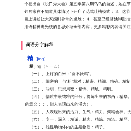
个梗出自《脱口秀大会》第五季第八期鸟鸟的自述，她在节
邻居家在不知道具体情况下开启了花式吐槽模式； 3、这
目上讲述让大家感到异常的尴尬； 4、甚至已经替她脚趾
用语精神走光梗的意思介绍全部内容，更多精彩内容请关注
词语分字解释
精
（jīng）
精
jīng（ㄐ一ㄥ）
（一）、上好的白米：“食不厌精”。
（二）、细密的，与“粗”相对：精密。精细。精确。精
（三）、聪明，思想周密：精悍。精敏。精明。
（四）、物质中最纯粹的部分，提炼出来的东西：精华
的意义；ｃ．指人表现出来的活力）。
（五）、人表现出来的活力、生气：精力。聚精会神。
（六）、专一，深入：精诚。精忠。精炼。精湛。精严
（七）、雄性动物体内的生殖物质：精子。