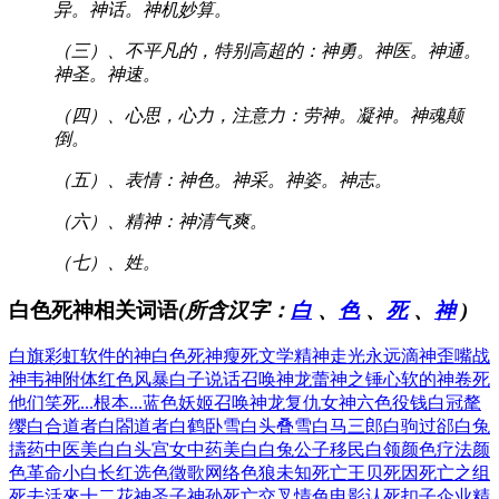
异。神话。神机妙算。
（三）、不平凡的，特别高超的：神勇。神医。神通。
神圣。神速。
（四）、心思，心力，注意力：劳神。凝神。神魂颠
倒。
（五）、表情：神色。神采。神姿。神志。
（六）、精神：神清气爽。
（七）、姓。
白色死神相关词语
(所含汉字：
白
、
色
、
死
、
神
)
白旗彩虹
软件的神
白色死神
瘦死文学
精神走光
永远滴神
歪嘴战
神
韦神附体
红色风暴
白子说话
召唤神龙
蕾神之锤
心软的神
卷死
他们
笑死...根本...
蓝色妖姬
召唤神龙
复仇女神
六色役钱
白冠氂
缨
白合道者
白閤道者
白鹤卧雪
白头叠雪
白马三郎
白驹过郤
白兔
擣药
中医美白
白头宫女
中药美白
白兔公子
移民白领
颜色疗法
颜
色革命
小白长红
选色徵歌
网络色狼
未知死亡
王贝死因
死亡之组
死去活來
十二花神
圣子神孙
死亡交叉
情色电影
认死扣子
企业精