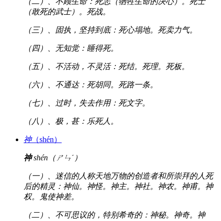
（二）、不顾生命：死志（牺牲生命的决心）。死士
（敢死的武士）。死战。
（三）、固执，坚持到底：死心塌地。死卖力气。
（四）、无知觉：睡得死。
（五）、不活动，不灵活：死结。死理。死板。
（六）、不通达：死胡同。死路一条。
（七）、过时，失去作用：死文字。
（八）、极，甚：乐死人。
神
（shén）
神
shén（ㄕㄣˊ）
（一）、迷信的人称天地万物的创造者和所崇拜的人死
后的精灵：神仙。神怪。神主。神社。神农。神甫。神
权。鬼使神差。
（二）、不可思议的，特别希奇的：神秘。神奇。神