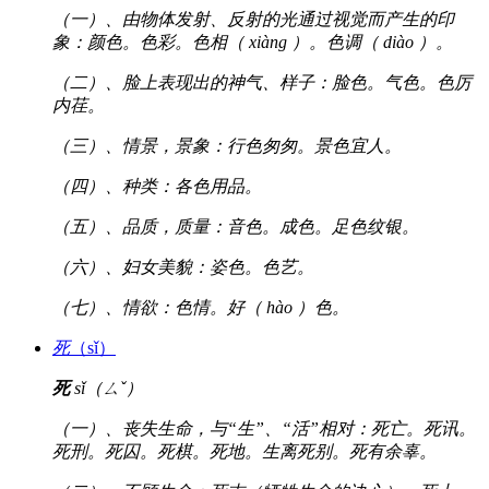
（一）、由物体发射、反射的光通过视觉而产生的印
象：颜色。色彩。色相（ xiàng ）。色调（ diào ）。
（二）、脸上表现出的神气、样子：脸色。气色。色厉
内荏。
（三）、情景，景象：行色匆匆。景色宜人。
（四）、种类：各色用品。
（五）、品质，质量：音色。成色。足色纹银。
（六）、妇女美貌：姿色。色艺。
（七）、情欲：色情。好（ hào ）色。
死
（sǐ）
死
sǐ（ㄙˇ）
（一）、丧失生命，与“生”、“活”相对：死亡。死讯。
死刑。死囚。死棋。死地。生离死别。死有余辜。