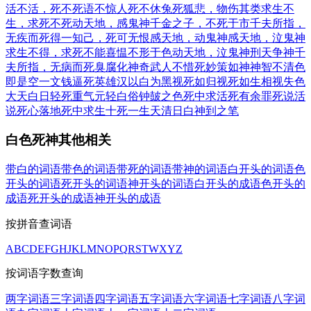
活不活，死不死
语不惊人死不休
兔死狐悲，物伤其类
求生不
生，求死不死
动天地，感鬼神
千金之子，不死于市
千夫所指，
无疾而死
得一知己，死可无恨
感天地，动鬼神
感天地，泣鬼神
求生不得，求死不能
喜愠不形于色
动天地，泣鬼神
刑天争神
千
夫所指，无病而死
臭腐化神奇
武人不惜死
妙策如神
神智不清
色
即是空
一文钱逼死英雄汉
以白为黑
视死如归
视死如生
相视失色
大天白日
轻死重气
元轻白俗
钟皷之色
死中求活
死有余罪
死说活
说
死心落地
死中求生
十死一生
天清日白
神到之笔
白色死神其他相关
带白的词语
带色的词语
带死的词语
带神的词语
白开头的词语
色
开头的词语
死开头的词语
神开头的词语
白开头的成语
色开头的
成语
死开头的成语
神开头的成语
按拼音查词语
A
B
C
D
E
F
G
H
J
K
L
M
N
O
P
Q
R
S
T
W
X
Y
Z
按词语字数查询
两字词语
三字词语
四字词语
五字词语
六字词语
七字词语
八字词