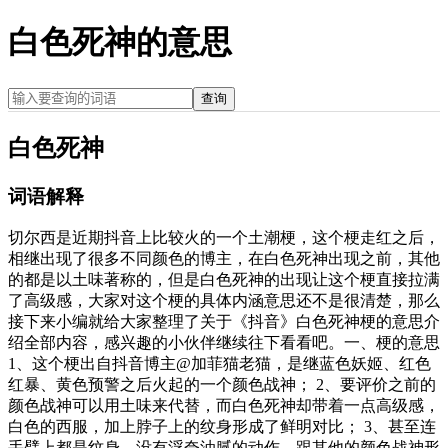
白色死神的意思
查询
白色死神
词语解释
切尔西是近期抖音上比较火的一个土潮梗，这个梗走红之后，
相继出现了很多不同颜色的博主，在白色死神出现之前，其他
的都是以土味著称的，但是白色死神的出现让这个梗直接拉满
了高级感，大家对这个梗的具体内涵意思还不是很清楚，那么
接下来小编就给大家整理了关于《抖音》白色死神梗的意思介
绍全部内容，感兴趣的小伙伴继续往下看看吧。一、梗的意思
1、这个梗出自抖音博主@加菲猫老猫，是继蓝色妖姬、红色
红暴、黄色预警之后火起的一个颜色战神； 2、要评价之前的
颜色战神可以用土味来代替，而白色死神却带着一点高级感，
白色的西服，加上脖子上的纹身形成了鲜明对比； 3、甚至连
手臂上都是纹身，没有浮夸油腻的动作，跟其他的颜色战神形