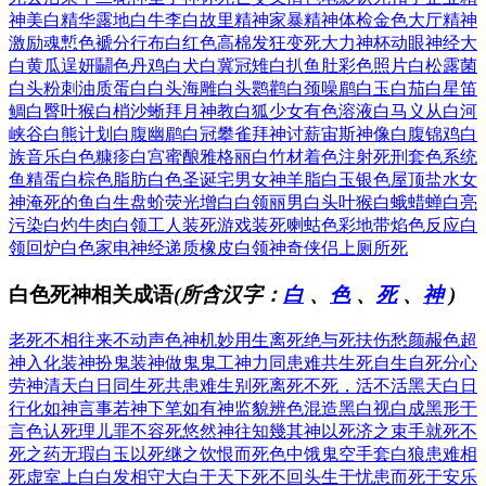
神
美白精华
露地白牛
李白故里
精神家暴
精神体检
金色大厅
精神
激励
魂慙色褫
分行布白
红色高棉
发狂变死
大力神杯
动眼神经
大
白黄瓜
逞妍鬭色
丹鸡白犬
白冀冠雉
白扒鱼肚
彩色照片
白松露菌
白头粉刺
油质蛋白
白头海雕
白头鹮鹳
白颈噪鹛
白玉白茄
白星笛
鲷
白臀叶猴
白梢沙蜥
拜月神教
白狐少女
有色溶液
白马义从
白河
峡谷
白熊计划
白腹幽鹛
白冠攀雀
拜神讨薪
宙斯神像
白腹锦鸡
白
族音乐
白色糠疹
白宫蜜酿
雅格丽白
竹材着色
注射死刑
套色系统
鱼精蛋白
棕色脂肪
白色圣诞
宅男女神
羊脂白玉
银色屋顶
盐水女
神
淹死的鱼
白生盘蚧
荧光增白
白领丽男
白头叶猴
白蛾蜡蝉
白亮
污染
白灼牛肉
白领工人
装死游戏
装死喇蛄
色彩地带
焰色反应
白
领回炉
白色家电
神经递质
橡皮白领
神奇侠侣
上厕所死
白色死神相关成语
(所含汉字：
白
、
色
、
死
、
神
)
老死不相往来
不动声色
神机妙用
生离死绝
与死扶伤
愁颜赧色
超
神入化
装神扮鬼
装神做鬼
鬼工神力
同患难共生死
自生自死
分心
劳神
清天白日
同生死共患难
生别死离
死不死，活不活
黑天白日
行化如神
言事若神
下笔如有神
监貌辨色
混造黑白
视白成黑
形于
言色
认死理儿
罪不容死
悠然神往
知幾其神
以死济之
束手就死
不
死之药
无瑕白玉
以死继之
饮恨而死
色中饿鬼
空手套白狼
患难相
死
虚室上白
白发相守
大白于天下
死不回头
生于忧患而死于安乐