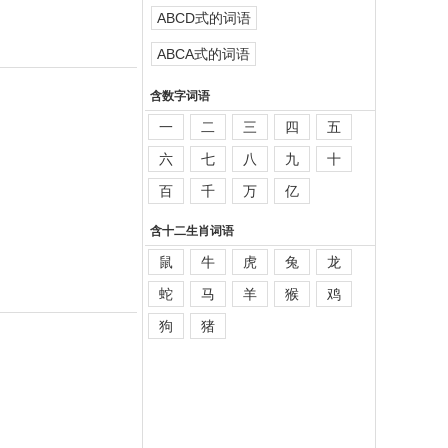
ABCD式的词语
ABCA式的词语
含数字词语
一
二
三
四
五
六
七
八
九
十
百
千
万
亿
含十二生肖词语
鼠
牛
虎
兔
龙
蛇
马
羊
猴
鸡
狗
猪