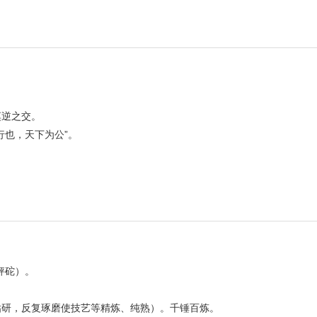
莫逆之交。
行也，天下为公”。
秤砣）。
钻研，反复琢磨使技艺等精炼、纯熟）。千锤百炼。