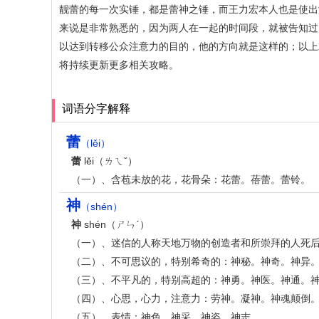
靓蕾的每一次实锤，都是蕾神之锤，而王力宏本人也是使出
来说是非常熟悉的，因为两人在一起的时间段，就被告知过
以达到转移公众注意力的目的，他的方向就是这样的；以上
将持续更新更多相关攻略。
词语分字解释
蕾
（lěi）
蕾
lěi（ㄌㄟˇ）
（一）、含苞未放的花，花骨朵：花蕾。蓓蕾。蕾铃。
神
（shén）
神
shén（ㄕㄣˊ）
（一）、迷信的人称天地万物的创造者和所崇拜的人死
（二）、不可思议的，特别希奇的：神秘。神奇。神异
（三）、不平凡的，特别高超的：神勇。神医。神通。
（四）、心思，心力，注意力：劳神。凝神。神魂颠倒
（五）、表情：神色。神采。神姿。神志。