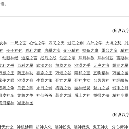
铜锤。
(所含汉
女神
一尺之面
心性之学
四民之天
过江之鲗
方外之学
大坰之慙
肘
神
圣子神孙
胜利之吻
冉耕之疾
企业精神
鸣条之事
露台之産
精神
动眼神经
道路之言
战后之战
伯鸾之竈
拜月神教
拜神讨薪
宙斯神
艾利之书
百科之星
武汉之歌
旭华之阁
沙漠之手
无序之痕
耀亚之星
万凰之王
药王神功
喜剧之王
万烟之谷
隋和之宝
五狗精神
万园之园
索伦之眼
沙漠之舟
生育之旅
死亡之星
死神少女
台风风神
神经醯胺
普粤之争
鸟云之阵
末日之钟
梅西之歌
面神经炎
魅力之城
钱币之月
绿皮神车
龙象之争
神仙爷爷
暮光之城
后土之神
举报之殃
精神空巢
黄河精神
减肥神图
(所含汉
计无付之
神机妙用
超神入化
装神扮鬼
装神做鬼
鬼工神力
分心劳神