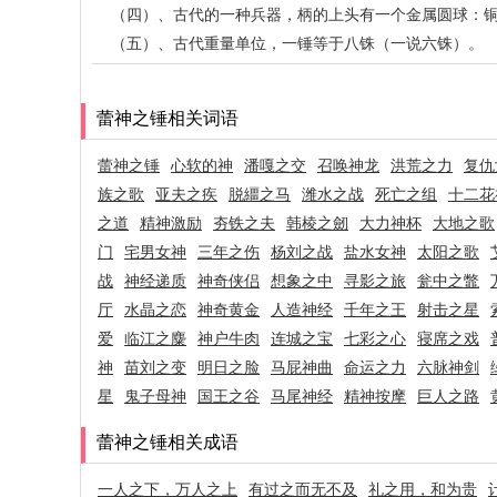
（四）、古代的一种兵器，柄的上头有一个金属圆球：
（五）、古代重量单位，一锤等于八铢（一说六铢）。
蕾神之锤相关词语
蕾神之锤
心软的神
潘嘎之交
召唤神龙
洪荒之力
复仇
族之歌
亚夫之疾
脱繮之马
潍水之战
死亡之组
十二花
之道
精神激励
夯铁之夫
韩棱之劒
大力神杯
大地之歌
门
宅男女神
三年之伤
杨刘之战
盐水女神
太阳之歌
战
神经递质
神奇侠侣
想象之中
寻影之旅
瓮中之鼈
厅
水晶之恋
神奇黄金
人造神经
千年之王
射击之星
爱
临江之麋
神户牛肉
连城之宝
七彩之心
寝席之戏
神
苗刘之变
明日之脸
马屁神曲
命运之力
六脉神剑
星
鬼子母神
国王之谷
马尾神经
精神按摩
巨人之路
蕾神之锤相关成语
一人之下，万人之上
有过之而无不及
礼之用，和为贵