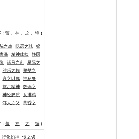
字：
蕾
、
神
、
之
、
锤
)
脇之患
呓语之球
蚁
家暴
精神体检
静因
像
诸吕之乱
星际之
雅乐之舞
襄樊之
衰之以属
神马餐
抗洪精神
数码之
神经胶质
女排精
邻人之父
黄昏之
字：
蕾
、
神
、
之
、
锤
)
行化如神
恨之切