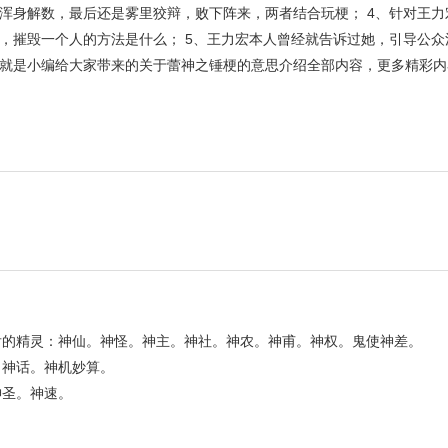
浑身解数，最后还是雾里狡辩，败下阵来，两者结合玩梗； 4、针对王力
，摧毁一个人的方法是什么； 5、王力宏本人曾经就告诉过她，引导公众
就是小编给大家带来的关于蕾神之锤梗的意思介绍全部内容，更多精彩内
后的精灵：神仙。神怪。神主。神社。神农。神甫。神权。鬼使神差。
。神话。神机妙算。
神圣。神速。
。