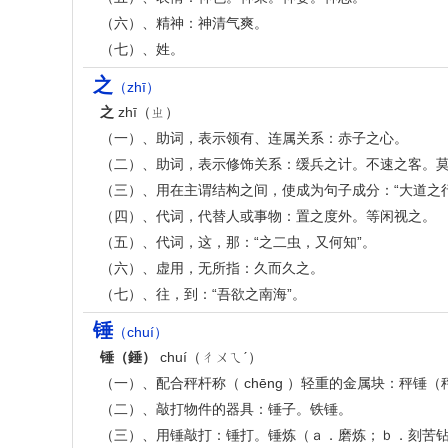
（六）、精神：神清气爽。
（七）、姓。
之
（zhī）
之
zhī（ㄓ）
（一）、助词，表示领有、连属关系：赤子之心。
（二）、助词，表示修饰关系：缓兵之计。不速之客。
（三）、用在主谓结构之间，使成为句子成分：“大道之
（四）、代词，代替人或事物：置之度外。等闲视之。
（五）、代词，这，那：“之二虫，又何知”。
（六）、虚用，无所指：久而久之。
（七）、往，到：“吾欲之南海”。
锤
（chuí）
锤（錘）
chuí（ㄔㄨㄟˊ）
（一）、配合秤杆称（ chēng ）轻重的金属块：秤锤（
（二）、敲打物件的器具：锤子。铁锤。
（三）、用锤敲打：锤打。锤炼（ａ．磨炼；ｂ．刻苦