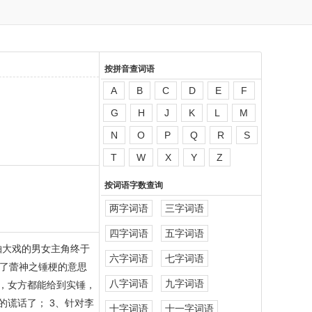
按拼音查词语
A
B
C
D
E
F
G
H
J
K
L
M
N
O
P
Q
R
S
T
W
X
Y
Z
按词语字数查询
两字词语
三字词语
四字词语
五字词语
轴大戏的男女主角终于
六字词语
七字词语
理了蕾神之锤梗的意思
八字词语
九字词语
，女方都能给到实锤，
谎话了； 3、针对李
十字词语
十一字词语