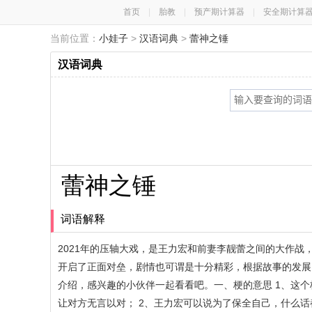
首页
|
胎教
|
预产期计算器
|
安全期计算
当前位置：
小娃子
>
汉语词典
>
蕾神之锤
汉语词典
蕾神之锤
词语解释
2021年的压轴大戏，是王力宏和前妻李靓蕾之间的大作
开启了正面对垒，剧情也可谓是十分精彩，根据故事的发展
介绍，感兴趣的小伙伴一起看看吧。一、梗的意思 1、这
让对方无言以对； 2、王力宏可以说为了保全自己，什么