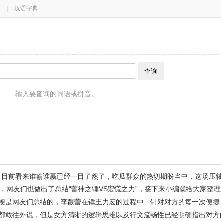
器
|
汉语字典
查询
输入要查询的词语或拼音。
战，目前看来谁输谁赢已经一目了然了，吃瓜群众的热切期盼当中，这场压
，网友们也做出了总结“蕾神之锤VS宏慌之力”，接下来小编就给大家整
个梗是网友们总结的，李靓蕾在锤王力宏的过程中，针对对方的每一次便捷
话都敢往外说，但是女方清晰的逻辑思维以及行文流畅性已经明确指出对方的