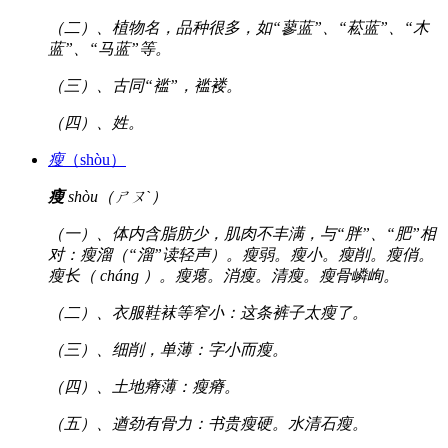
（二）、植物名，品种很多，如“蓼蓝”、“菘蓝”、“木
蓝”、“马蓝”等。
（三）、古同“褴”，褴褛。
（四）、姓。
瘦
（shòu）
瘦
shòu（ㄕㄡˋ）
（一）、体内含脂肪少，肌肉不丰满，与“胖”、“肥”相
对：瘦溜（“溜”读轻声）。瘦弱。瘦小。瘦削。瘦俏。
瘦长（ cháng ）。瘦瘪。消瘦。清瘦。瘦骨嶙峋。
（二）、衣服鞋袜等窄小：这条裤子太瘦了。
（三）、细削，单薄：字小而瘦。
（四）、土地瘠薄：瘦瘠。
（五）、遒劲有骨力：书贵瘦硬。水清石瘦。