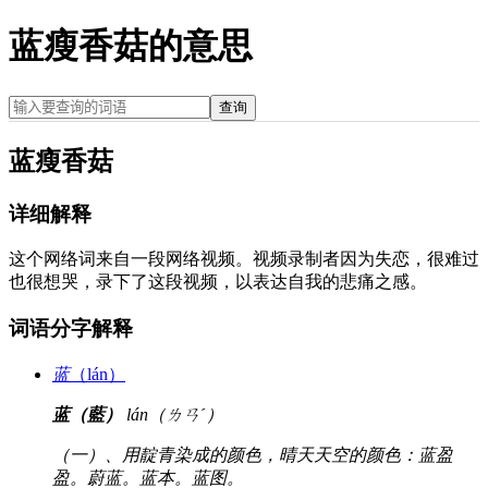
蓝瘦香菇的意思
查询
蓝瘦香菇
详细解释
这个网络词来自一段网络视频。视频录制者因为失恋，很难过
也很想哭，录下了这段视频，以表达自我的悲痛之感。
词语分字解释
蓝
（lán）
蓝（藍）
lán（ㄌㄢˊ）
（一）、用靛青染成的颜色，晴天天空的颜色：蓝盈
盈。蔚蓝。蓝本。蓝图。