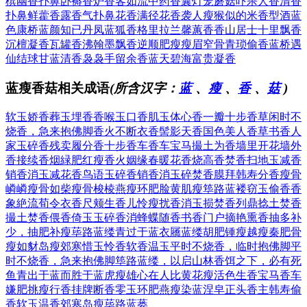
槟
幽香扑鼻
卧褥香炉
香客如流
中药香囊
灯笼蘑菇
吓杀人香
清香
扑鼻
鲜藿香露
香气扑鼻
花香满径
花香袭人
瘦猴似的
米香型酒
蓝
色康桥
蓝颜知已
丹凤蓝狐
香格里拉
兰馨蕙香
香山居士
十里飘香
沉檀凝香
瓦罐香沸
翰墨飘香
逆顺肥瘦
瘦眉窄骨
青琐偷香
蓝桥遇
仙
结球甘蓝
清香袅袅
手留余香
蓝天碧海
富贵凝香
蓝瘦香菇相关成语
(所含汉字：
蓝
、
瘦
、
香
、
菇
)
软玉娇香
葬玉埋香
香喉玉口
香肌玉体
心香一瓣
十步香草
闲时不
烧香，急来抱佛脚
香火不断
衣香髻影
天香国色
美人香草
书香人
家
玉碎香残
卖履分香
十步香车
香车宝马
撮土为香
墙里开花墙外
香
接续香烟
緑肥红瘦
香火姻缘
春暖花香
烧高香
焚香扫地
玉减香
销
香消玉减
花香鸟语
玉碎香销
香消玉碎
焚香膜拜
韩寿分香
瘦骨
嶙嶙
瘦骨如柴
瘦骨梭棱
燕瘦环肥
脸黄肌瘦
筚路蓝褛
窃玉偷香
香
象絶流
荀令衣香
尺颊生香
儿怜瘦扰
香消玉损
焚香列鼎
捻土焚香
撮土焚香
偎香倚玉
玉碎香消
蜂蝶随香
书香门户
摘艳熏香
抽多补
少，抽肥补瘦
荜路蓝缕
青过于蓝
衣屩蓝缕
胡肥锺瘦
越瘦秦肥
骨
瘦如豺
岛瘦郊寒
惜玉怜香
软香温玉
平时不烧香，临时抱佛脚
平
时不烧香，急来抱佛脚
筚路蓝缕，以启山林
香饵之下，必有死
鱼
青出于蓝而胜于蓝
虎瘦雄心在
人比黄花瘦
活色生香
宝马香车
嫌肥挑瘦
行香挂牌
断香零玉
环肥燕瘦
染蓝涅皁
正头香主
韩寿偷
香
软玉温香
郊寒岛瘦
荜路蓝蒌