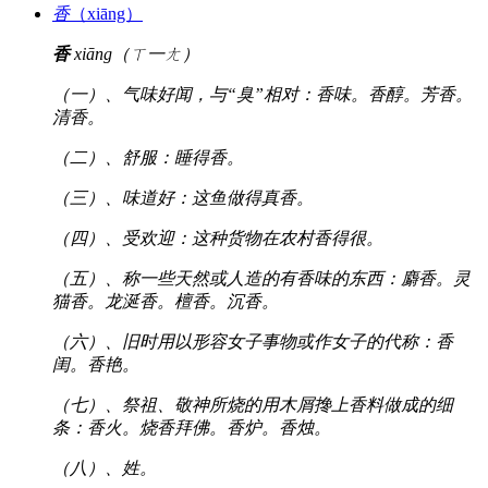
香
（xiāng）
香
xiāng（ㄒ一ㄤ）
（一）、气味好闻，与“臭”相对：香味。香醇。芳香。
清香。
（二）、舒服：睡得香。
（三）、味道好：这鱼做得真香。
（四）、受欢迎：这种货物在农村香得很。
（五）、称一些天然或人造的有香味的东西：麝香。灵
猫香。龙涎香。檀香。沉香。
（六）、旧时用以形容女子事物或作女子的代称：香
闺。香艳。
（七）、祭祖、敬神所烧的用木屑搀上香料做成的细
条：香火。烧香拜佛。香炉。香烛。
（八）、姓。