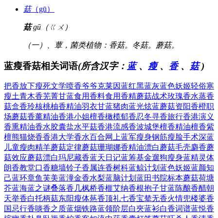
菇
（gū）
菇
gū（ㄍㄨ）
（一）、蕈，菌类植物：香菇。冬菇。蘑菇。
蓝瘦香菇相关词语
(所含汉字：
蓝
、
瘦
、
香
、
菇
)
把香放下
瘦死文学
喷香爷爷
克莱因蓝
红黑蓝灰
蓝色妖姬
轻俗寒
瘦
土青木香
芜菁甘蓝
食用香料
食用香精
蘑菇战术
玫瑰香水
蒸香
菇盒
香玲核桃
柚香精油
羽衣甘蓝
猪肉蓝光
炫蓝蘑菇
资阳香橙
职
场蘑菇
香薰精油
香港小姐
檀香橄榄
郁香忍冬
寻香旅行
香港演义
香熏精油
香水胶囊
盐水平菇
香港流感
香波城堡
檀香精油
檀香紫
檀
熊猫烧香
香港大学
香水百合
网上蓝军
瘦身钢筋
瘦脸手术
深蓝
儿童
瘦肉精羊
蘑菇定律
蘑菇珊瑚
娜香精油
漂白蘑菇
毛壳麝香
蘑
菇效应
蘑菇漂白
玛尼藏香
蓝天日记
蓝筹基金
遛狗瘦身
蓝精灵体
朗香教堂
口香糖墙
铃子香属
连香树科
蓝鲸计划
蓝色妖姬
蓝颜知
己
蓝环章鱼
芙美蓝潼
金香水梨
蓝脑计划
蓝田书院
标本蘑菇
荷塘
芥蓝
海蓝之谜
叠落香几
枫桥香榧
艾纳香根
抱子甘蓝
陈酿香醋
朝
天举香
白托柄菇
东阳瘦体
爇香顶礼
七香宝辇
无香火情
兜楼婆香
国忌行香
啖香之质
蓝烟铁路
蓝领阶层
白夾蓝衫
白香词谱
蓝悦香