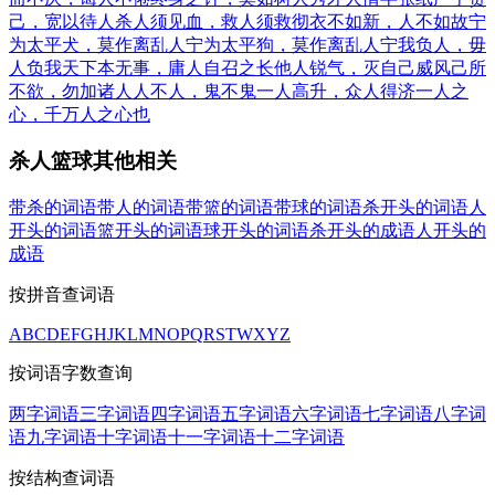
己，宽以待人
杀人须见血，救人须救彻
衣不如新，人不如故
宁
为太平犬，莫作离乱人
宁为太平狗，莫作离乱人
宁我负人，毋
人负我
天下本无事，庸人自召之
长他人锐气，灭自己威风
己所
不欲，勿加诸人
人不人，鬼不鬼
一人高升，众人得济
一人之
心，千万人之心也
杀人篮球其他相关
带杀的词语
带人的词语
带篮的词语
带球的词语
杀开头的词语
人
开头的词语
篮开头的词语
球开头的词语
杀开头的成语
人开头的
成语
按拼音查词语
A
B
C
D
E
F
G
H
J
K
L
M
N
O
P
Q
R
S
T
W
X
Y
Z
按词语字数查询
两字词语
三字词语
四字词语
五字词语
六字词语
七字词语
八字词
语
九字词语
十字词语
十一字词语
十二字词语
按结构查词语