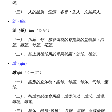
诚。
（三）、人的品质、性情、名誉：丢人，文如其人。
篮
（lán）
篮（籃）
lán（ㄌㄢˊ）
（一）、用藤、竹、柳条编成的有提梁的盛物器：网
篮。藤篮。竹篮。花篮。
（二）、架上供投球用的带网铁圈：篮球。投篮。
球
（qiú）
球
qiú（ㄑ一ㄡˊ）
（一）、圆形的立体物：圆球。球茎。球体。气球。煤
球。
（二）、指球形的体育用品，球类运动：球艺。球员。
球坛。球迷。
（三）、星体，特指“地球”：月球。星球。誉满全球。