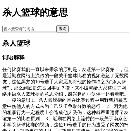
杀人篮球的意思
查询
杀人篮球
词语解释
任何比赛我们一直以来秉承的原则是：友谊第一比赛第二，但
是近期在网络上流传的一段关于篮球比赛的视频激怒了无数网
友，这位黑方的10号选手大家愿意将他的操作称之为“杀人篮
球”，那么到底是怎么回事呢？接下来小编就给大家整理了网
络用语杀人篮球梗的意思介绍，感兴趣的小伙伴一起看看吧。
一、梗的意思 1、杀人篮球指的是在比赛过程中用野蛮粗暴恶
意中伤他人的方式来为自己队伍争取分数的恶行； 2、因为他
的粗暴行为一定程度上会造成他人受伤，这种就严重违背了友
谊第一的比赛原则； 3、近期在网络上流传的一段关于南京艺
术学院篮球比赛的视频，这位10号选手的行为遭受了网友的抨
击； 4、视频当中的人用手肘攻击对方成员，野蛮冲撞的行为