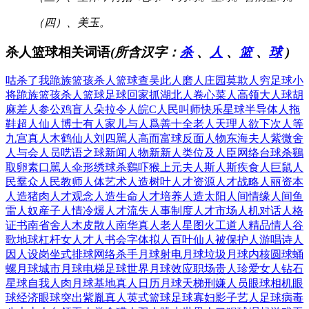
（四）、美玉。
杀人篮球相关词语
(所含汉字：
杀
、
人
、
篮
、
球
)
咕杀了我
跪族篮孩
杀人篮球
查吴此人
磨人庄园
莫欺人穷
足球小
将
跪族篮孩
杀人篮球
足球回家
抓湖北人
卷心菜人
高领大人
球胡
麻差
人参公鸡
盲人朵拉
令人皖C
人民叫师
快乐星球
半导体人
拖
鞋超人
仙人博士
有人家儿
与人爲善
十全老人
天理人欲
下次人等
九宫真人
木鹤仙人
刘四駡人
高而富球
反面人物
东海夫人
紫微舍
人
与会人员
呓语之球
新闻人物
新新人类
位及人臣
网络台球
杀鷄
取卵
素口駡人
伞形绣球
杀鷄吓猴
上元夫人
斯人斯疾
食人巨鼠
人
民羣众
人民教师
人体艺术
人造树叶
人才资源
人才战略
人丽资本
人造猪肉
人才观念
人造生命
人才培养
人造太阳
人间情缘
人间鱼
雷
人奴産子
人情冷煖
人才流失
人事制度
人才市场
人机对话
人格
证书
南省舍人
木皮散人
南华真人
老人星图
火工道人
精品情人
谷
歌地球
杠杆女人
才人书会
字体拟人
百叶仙人
被保护人
游唱诗人
因人设岗
坐式排球
网络杀手
月球射电
月球垃圾
月球内核
圆球蛹
螺
月球城市
月球电梯
足球世界
月球效应
职场贵人
珍爱女人
钻石
星球
自我人肉
月球基地
真人日历
月球天梯
刑嫌人员
眼球相机
眼
球经济
眼球突出
紫胤真人
英式篮球
足球寡妇
影子艺人
足球病毒