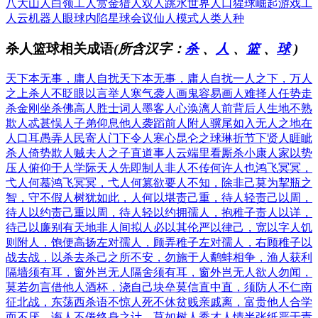
八大山人
白领工人
赏金猎人
双人跳水
世界人口
猩球崛起
游戏工
人
云机器人
眼球内陷
星球会议
仙人模式
人类人种
杀人篮球相关成语
(所含汉字：
杀
、
人
、
篮
、
球
)
天下本无事，庸人自扰
天下本无事，庸人自扰
一人之下，万人
之上
杀人不眨眼
以言举人
寒气袭人
画鬼容易画人难
择人任势
走
杀金刚坐杀佛
高人胜士
词人墨客
人心涣漓
人前背后
人生地不熟
欺人忒甚
悮人子弟
仰息他人
袭蹈前人
附人骥尾
如入无人之地
在
人口耳
愚弄人民
寄人门下
令人寒心
昆仑之球琳
折节下贤人
睚眦
杀人
倚势欺人
贼夫人之子
直道事人
云端里看厮杀
小康人家
以势
压人
俯仰于人
学际天人
先即制人
非人不传
何许人也
鸿飞冥冥，
弋人何慕
鸿飞冥冥，弋人何篡
欲要人不知，除非己莫为
挈瓶之
智，守不假人
树犹如此，人何以堪
责己重，待人轻
责己以周，
待人以约
责己重以周，待人轻以约
拥孺人，抱稚子
责人以详，
待己以廉
别有天地非人间
拟人必以其伦
严以律己，宽以字人
饥
则附人，饱便高扬
左对孺人，顾弄稚子
左对孺人，右顾稚子
以
战去战，以杀去杀
己之所不安，勿施于人
鹬蚌相争，渔人获利
隔墙须有耳，窗外岂无人
隔舍须有耳，窗外岂无人
欲人勿闻，
莫若勿言
借他人酒杯，浇自己块垒
莫信直中直，须防人不仁
南
征北战，东荡西杀
语不惊人死不休
贫贱亲戚离，富贵他人合
学
而不厌，诲人不倦
终身之计，莫如树人
秀才人情半张纸
严于责