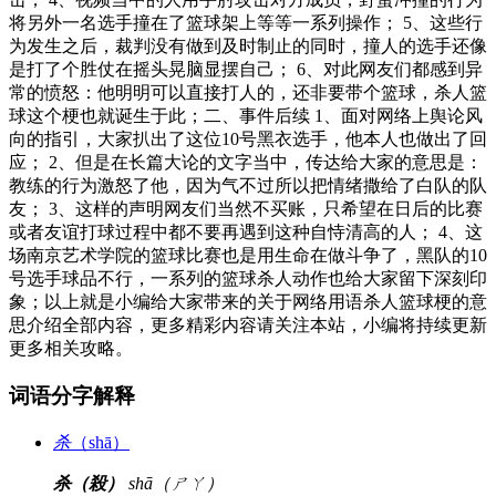
将另外一名选手撞在了篮球架上等等一系列操作； 5、这些行
为发生之后，裁判没有做到及时制止的同时，撞人的选手还像
是打了个胜仗在摇头晃脑显摆自己； 6、对此网友们都感到异
常的愤怒：他明明可以直接打人的，还非要带个篮球，杀人篮
球这个梗也就诞生于此；二、事件后续 1、面对网络上舆论风
向的指引，大家扒出了这位10号黑衣选手，他本人也做出了回
应； 2、但是在长篇大论的文字当中，传达给大家的意思是：
教练的行为激怒了他，因为气不过所以把情绪撒给了白队的队
友； 3、这样的声明网友们当然不买账，只希望在日后的比赛
或者友谊打球过程中都不要再遇到这种自恃清高的人； 4、这
场南京艺术学院的篮球比赛也是用生命在做斗争了，黑队的10
号选手球品不行，一系列的篮球杀人动作也给大家留下深刻印
象；以上就是小编给大家带来的关于网络用语杀人篮球梗的意
思介绍全部内容，更多精彩内容请关注本站，小编将持续更新
更多相关攻略。
词语分字解释
杀
（shā）
杀（殺）
shā（ㄕㄚ）