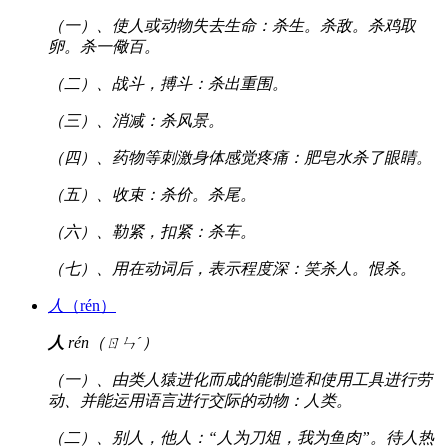
（一）、使人或动物失去生命：杀生。杀敌。杀鸡取
卵。杀一儆百。
（二）、战斗，搏斗：杀出重围。
（三）、消减：杀风景。
（四）、药物等刺激身体感觉疼痛：肥皂水杀了眼睛。
（五）、收束：杀价。杀尾。
（六）、勒紧，扣紧：杀车。
（七）、用在动词后，表示程度深：笑杀人。恨杀。
人
（rén）
人
rén（ㄖㄣˊ）
（一）、由类人猿进化而成的能制造和使用工具进行劳
动、并能运用语言进行交际的动物：人类。
（二）、别人，他人：“人为刀俎，我为鱼肉”。待人热