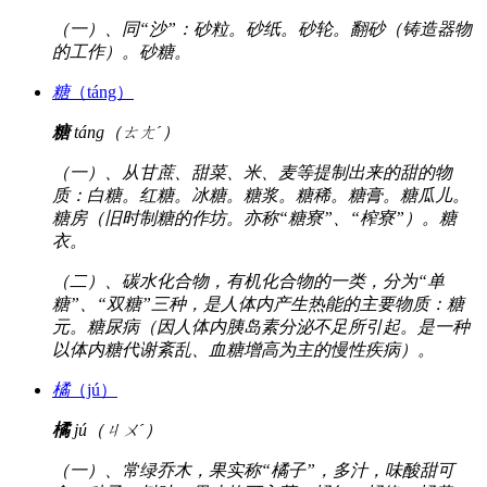
（一）、同“沙”：砂粒。砂纸。砂轮。翻砂（铸造器物
的工作）。砂糖。
糖
（táng）
糖
táng（ㄊㄤˊ）
（一）、从甘蔗、甜菜、米、麦等提制出来的甜的物
质：白糖。红糖。冰糖。糖浆。糖稀。糖膏。糖瓜儿。
糖房（旧时制糖的作坊。亦称“糖寮”、“榨寮”）。糖
衣。
（二）、碳水化合物，有机化合物的一类，分为“单
糖”、“双糖”三种，是人体内产生热能的主要物质：糖
元。糖尿病（因人体内胰岛素分泌不足所引起。是一种
以体内糖代谢紊乱、血糖增高为主的慢性疾病）。
橘
（jú）
橘
jú（ㄐㄨˊ）
（一）、常绿乔木，果实称“橘子”，多汁，味酸甜可