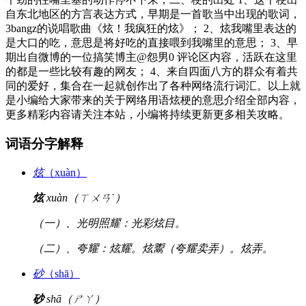
自东北地区的方言表达方式，早期是一首歌当中出现的歌词，
3bangz的说唱歌曲《炫！我疯狂的炫》； 2、炫我嘴里表达的
是大口的吃，意思是将好吃的直接喂到我嘴里的意思； 3、早
期出自微博的一位搞笑博主@怨男0 评论区内容，活跃在这里
的都是一些比较有趣的网友； 4、来自四面八方的群众有着共
同的爱好，集合在一起就创作出了各种网络流行词汇。以上就
是小编给大家带来的关于网络用语炫梗的意思介绍全部内容，
更多精彩内容请关注本站，小编将持续更新更多相关攻略。
词语分字解释
炫
（xuàn）
炫
xuàn（ㄒㄨㄢˋ）
（一）、光明照耀：光彩炫目。
（二）、夸耀：炫耀。炫鬻（夸耀卖弄）。炫弄。
砂
（shā）
砂
shā（ㄕㄚ）