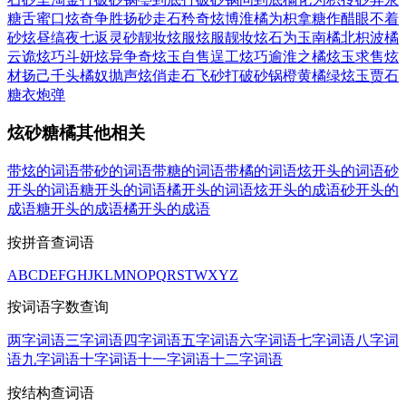
糖舌蜜口
炫奇争胜
扬砂走石
矜奇炫博
淮橘为枳
拿糖作醋
眼不着
砂
炫昼缟夜
七返灵砂
靓妆炫服
炫服靓妆
炫石为玉
南橘北枳
波橘
云诡
炫巧斗妍
炫异争奇
炫玉自售
逞工炫巧
逾淮之橘
炫玉求售
炫
材扬己
千头橘奴
抛声炫俏
走石飞砂
打破砂锅
橙黄橘绿
炫玉贾石
糖衣炮弹
炫砂糖橘其他相关
带炫的词语
带砂的词语
带糖的词语
带橘的词语
炫开头的词语
砂
开头的词语
糖开头的词语
橘开头的词语
炫开头的成语
砂开头的
成语
糖开头的成语
橘开头的成语
按拼音查词语
A
B
C
D
E
F
G
H
J
K
L
M
N
O
P
Q
R
S
T
W
X
Y
Z
按词语字数查询
两字词语
三字词语
四字词语
五字词语
六字词语
七字词语
八字词
语
九字词语
十字词语
十一字词语
十二字词语
按结构查词语