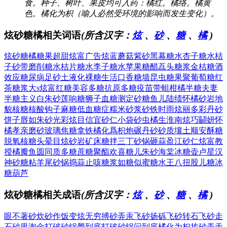
食。种子、树叶、果皮均可入药：橘红。橘络。橘黄
色。橘化为枳（喻人必然受环境的影响而发生变化）。
炫砂糖橘相关词语
(所含汉字：
炫
、
砂
、
糖
、
橘
)
炫砂糖橘
糖果超甜
炫富广告
炫蓝蘑菇
紫砂黑幕
糖水杏子
糖水桔
子
砂带磨削
糖水桔片
糖水李子
糖水苹果
糖醋藠头
糖浆金桔
糖酒
效应
糖尿病足
砂土液化
裸糖生活
口香糖墙
昆虫糖果
聚葡萄糖
红
茶糖浆
大s炫富
红糖美容
多糖抗原
多糖疫苗
带蛆柑橘
半糖夫妻
半糖主义
白朱砂莲
响糖狮子
血糖测定
砂糖鱼儿
陆绩怀橘
砂岩地
貌
核糖核酸
钩子麻糖
低血糖症
糯米砂浆
砂铁时雨
炫丽多彩
丹砂
饼子
唇如朱砂
光彩炫目
信宜砂仁
小袋砂虫
橘生淮南
炫巧鬭妍
怀
橘孝亲
磨砂玻璃
焦糖拿铁
橘化爲枳
炮碾丹砂
砂质壤土
顺安酥糖
脱氧核糖
头晕目炫
砂岩矿床
糖拌三丁
砂锅砸蒜
盈江砂仁
炫富教
授
橘瓣鱼圆
同质多糖
蔗糖聚酯
欢喜糖儿
朱砂海棠
冰糖壶卢
星汉
神砂
糖粘羊尾
砂锅捣蒜
止咳糖浆
如糖似蜜
糖水王八
扭股儿糖
冰
糖葫芦
炫砂糖橘相关成语
(所含汉字：
炫
、
砂
、
糖
、
橘
)
眼不著砂
炊砂作饭
变炫无穷
搏砂弄汞
飞砂扬砾
飞砂转石
飞砂走
石
砂里淘金
打破砂锅璺到底
打破砂锅问到底
橘化为枳
抟砂弄汞