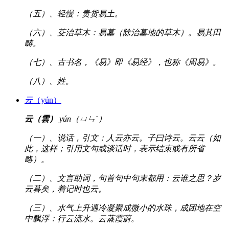
（五）、轻慢：贵货易土。
（六）、芟治草木：易墓（除治墓地的草木）。易其田
畴。
（七）、古书名，《易》即《易经》，也称《周易》。
（八）、姓。
云
（yún）
云（雲）
yún（ㄩㄣˊ）
（一）、说话，引文：人云亦云。子曰诗云。云云（如
此，这样；引用文句或谈话时，表示结束或有所省
略）。
（二）、文言助词，句首句中句末都用：云谁之思？岁
云暮矣，着记时也云。
（三）、水气上升遇冷凝聚成微小的水珠，成团地在空
中飘浮：行云流水。云蒸霞蔚。