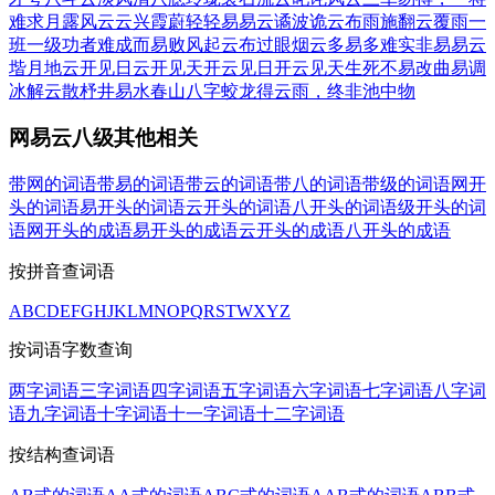
难求
月露风云
云兴霞蔚
轻轻易易
云谲波诡
云布雨施
翻云覆雨
一
班一级
功者难成而易败
风起云布
过眼烟云
多易多难
实非易易
云
堦月地
云开见日
云开见天
开云见日
开云见天
生死不易
改曲易调
冰解云散
杼井易水
春山八字
蛟龙得云雨，终非池中物
网易云八级其他相关
带网的词语
带易的词语
带云的词语
带八的词语
带级的词语
网开
头的词语
易开头的词语
云开头的词语
八开头的词语
级开头的词
语
网开头的成语
易开头的成语
云开头的成语
八开头的成语
按拼音查词语
A
B
C
D
E
F
G
H
J
K
L
M
N
O
P
Q
R
S
T
W
X
Y
Z
按词语字数查询
两字词语
三字词语
四字词语
五字词语
六字词语
七字词语
八字词
语
九字词语
十字词语
十一字词语
十二字词语
按结构查词语