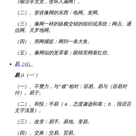
（喻法令太宽，使坏人漏网）。
（二）、形状像网的东西：电网。发网。
（三）、像网一样的纵横交错的组织或系统：网点。通
信网。天罗地网。
（四）、用网捕捉：网到一条大鱼。
（五）、像网似的笼罩着：眼睛里网着红丝。
易
（yì）
易
yì（一ˋ）
（一）、不费力，与“难”相对：容易。易与（容易对
付）。易于。
（二）、和悦：平易（ａ．态度谦逊和蔼；ｂ．指语言
文字浅显）。
（三）、改变：易手。易地。变易。
（四）、交换：交易。贸易。