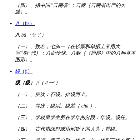
（四）、指中国“云南省”：云腿（云南省出产的火
腿）。
八
（bā）
八
bā（ㄅㄚ）
（一）、数名，七加一（在钞票和单据上常用大
写“捌”代）：八面玲珑。八卦（《周易》中的八种基本
图形）。
级
（jí）
级（級）
jí（ㄐ一ˊ）
（一）、层次：石级。拾级而上。
（二）、等次：级别。级差（ chā ）。
（三）、学校里学生所在学年的分段：年级。级任。
（四）、古代指战时或用刑斩下的人头：首级。