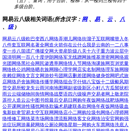
（五）、量词，用于台阶、楼梯：从一楼到三楼有四十
多级台阶。
网易云八级相关词语
(所含汉字：
网
、
易
、
云
、
八
、
级
)
网易云八级
欧巴变西八
网络弄潮儿
网络街溜子
互联网嘴替
入冬
八件套
互联网名著
全网造火箭
你在云什么
我是云南的
一二八事
变
一步八箇谎
广佛援交网
大资産阶级
八关十六子
重力波云层
中
国清明网
一百八十度
伊朗网络军
无线蹭网族
维基泄密网
网络观
光团
网络黑社会
网民渗透率
网络情人节
网络淘课族
网页浏览量
网络铁公鸡
网络晒衣族
网聊心理学
网店实名制
网络理车族
网聊
依赖症
网络文言文
网游炒号团
网店删差团
网络健身馆
网吧式旅
店
网络庐舍族
网络传播学
网络组合字
什锦八宝饭
十二级颱风
期
货交易所
蛟龙失云雨
河南地图网
副省级新区
小籽八方瓜
鬃状积
雨云
云端储物间
舆情网络战
婴语四六级
噪声交易者
网上敬老院
遥控人造云
云中图书馆
最后交易日
网购年夜饭
网络战靶场
网络
公开课
网游性骚扰
网络欺骗术
易建联条款
网络年夜饭
网络吸血
鬼
新奴隶贸易
太空互联网
网络店小二
网购垃圾包
网络心理师
网
络维修工
网络菜市场
网络漂流瓶
网络客文化
网络治安官
网购强
迫症
玩网游暴毙
网络公厕论
网络星期一
网购火车票
网络洗底人
网易养猪场
网易公开课
网络身份证
网络红哨兵
网银吸血鬼
网络