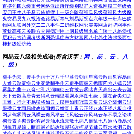
百搭句
四六级重考
网络派出所
厅级别墅群
人造视网膜
三年级效
应
四王生八子
马云依赖症
十一级台阶
蒲福氏风级
蒲福风力级
魔
鬼交易员
九八投洽会
路易斯毒气
刘易斯拐点
六年级一班
库巴购
物网
互联网外交
二二八事件
二奶维权网
郭美美网店
赶驴网事件
荚状高积云
关联方交易
病理性上网
超级黑名单
广陵十八格
堡状
层积云
古诗词考级
断网恐惧症
东方财富网
八七养生法
超级西红
柿
超级经济舱
网易云八级相关成语
(所含汉字：
网
、
易
、
云
、
八
、
级
)
翻手为云，覆手为雨
十万八千里
暮云朝雨
星离云散
画鬼容易画
人难
云愁雾惨
云集雾散
翻手作云覆手雨
握云携雨
四乡八镇
云涌
雾集
九曲十八弯
七孔八洞
响彻云宵
披云雾睹青天
高出云表
云游
天下
云散高唐
青云得意
云端里看厮杀
浮图七级，重在合尖
知之
非难，行之不易
猛将如云，谋臣如雨
冠盖云集
云泥分隔
烟云过
眼
殢云尤雨
易辙改絃
雨媚云娇
直上青云
正经八本
正经八板
自投
网罗
驾雾腾云
风谲云诡
风举云飞
风轻云浄
风马云车
不易之论
响
彻云表
响彻云际
雾起云涌
水流云散
七病八倒
乱七八遭
马鹿易形
明枪容易躲，暗箭最难防
改弦易张
改柯易节
裁云翦水
冰消云散
才夸八斗
云淡风清
八牕玲珑
裂石流云
叱诧风云
三军易得，一将