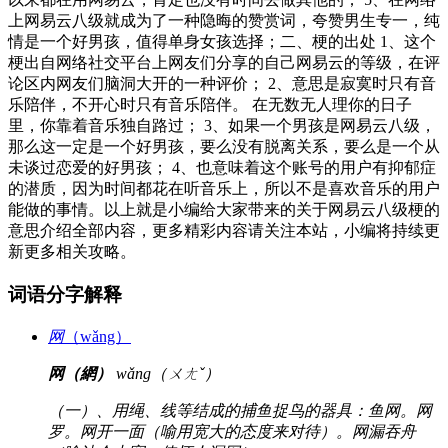
上网易云八级就成为了一种隐晦的赞赏词，夸赞男生专一，纯
情是一个好男孩，值得单身女孩选择；二、梗的出处 1、这个
梗出自网络社交平台上网友们分享的自己网易云的等级，在评
论区内网友们脑洞大开的一种评价； 2、意思是寂寞时只有音
乐陪伴，不开心时只有音乐陪伴。 在无数无人理你的日子
里，你靠着音乐独自路过； 3、如果一个男孩是网易云八级，
那么这一定是一个好男孩，要么没有脱离关系，要么是一个从
未谈过恋爱的好男孩； 4、也意味着这个账号的用户有抑郁症
的潜质，因为时间都花在听音乐上，所以不是喜欢音乐的用户
能做的事情。以上就是小编给大家带来的关于网易云八级梗的
意思介绍全部内容，更多精彩内容请关注本站，小编将持续更
新更多相关攻略。
词语分字解释
网
（wǎng）
网（網）
wǎng（ㄨㄤˇ）
（一）、用绳、线等结成的捕鱼捉鸟的器具：鱼网。网
罗。网开一面（喻用宽大的态度来对待）。网漏吞舟