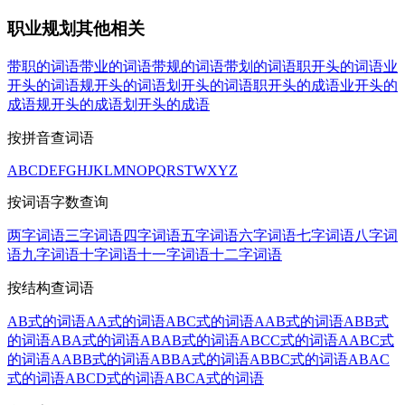
职业规划其他相关
带职的词语
带业的词语
带规的词语
带划的词语
职开头的词语
业
开头的词语
规开头的词语
划开头的词语
职开头的成语
业开头的
成语
规开头的成语
划开头的成语
按拼音查词语
A
B
C
D
E
F
G
H
J
K
L
M
N
O
P
Q
R
S
T
W
X
Y
Z
按词语字数查询
两字词语
三字词语
四字词语
五字词语
六字词语
七字词语
八字词
语
九字词语
十字词语
十一字词语
十二字词语
按结构查词语
AB式的词语
AA式的词语
ABC式的词语
AAB式的词语
ABB式
的词语
ABA式的词语
ABAB式的词语
ABCC式的词语
AABC式
的词语
AABB式的词语
ABBA式的词语
ABBC式的词语
ABAC
式的词语
ABCD式的词语
ABCA式的词语