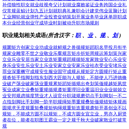
补偿
狼性职女
就业歧视
夸父计划
就业腐败
鉴证业务
跨国企业
礼
仪常规
蓝鲸计划
九五计划
就职典礼
兼职会计
建党伟业
蓝脑计划
工业脚轮
就业弹性
产业投资
促销策划
开展业务
毕业床单
辞职成
本
分业经营
创业守成
毕业时刻
被动升职
市场规则
职业规划相关成语
(所含汉字：
职
、
业
、
规
、
划
)
规圜矩方
创家立业
功成业就
鲜规之兽
循规矩蹈
职名早投
月衔半
规
家业雕零
不世之业
敬业乐羣
规言矩步
折矩周规
运筹划策
兴家
立业
乐业安居
当家立业
迭矩重规
蹈规循矩
发家致业
安心乐业
安
身乐业
安生乐业
安土乐业
安家立业
安家乐业
袪衣受业
安堵乐业
罪业深重
橛守成规
安生服业
固守成规
从规矩定方圆
规行矩止
重
规沓矩
手指脚划
指东划西
大匠能与人规矩，不能使人巧
进德脩
业
破产荡业
破家荡业
重规累矩
蹈矩循规
出奇划策
偭规越矩
夙世
冤业
成家立业
叠矩重规
循规遵矩
重理旧业
重温旧业
业业兢兢
立
业安邦
规虑揣度
慧业才人
设官分职
箴规磨切
点手划脚
划一不二
点指划脚
比手划脚
一阶半职
规绳矩墨
重规叠矩
偭规错矩
体规画
圆
规求无度
规重矩叠
规矩钩绳
规重矩迭
重规袭矩
开基创业
不以
规矩，不能成方圆
不以规矩，不成方圆
女宜立业，男亦入厨
贤
者在位，能者在职
图王霸业
一定之规
千秋大业
破家散业
打破常
规