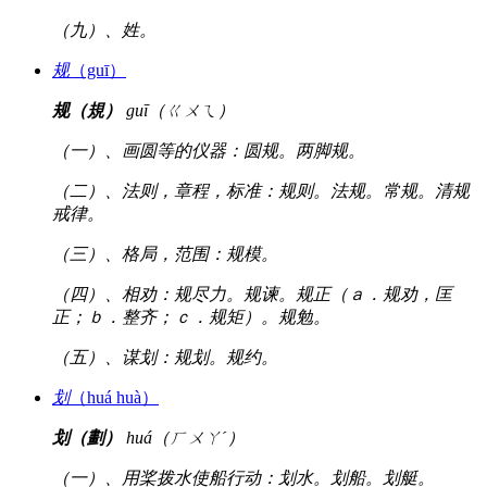
（九）、姓。
规
（guī）
规（規）
guī（ㄍㄨㄟ）
（一）、画圆等的仪器：圆规。两脚规。
（二）、法则，章程，标准：规则。法规。常规。清规
戒律。
（三）、格局，范围：规模。
（四）、相劝：规尽力。规谏。规正（ａ．规劝，匡
正；ｂ．整齐；ｃ．规矩）。规勉。
（五）、谋划：规划。规约。
划
（huá huà）
划（劃）
huá（ㄏㄨㄚˊ）
（一）、用桨拨水使船行动：划水。划船。划艇。