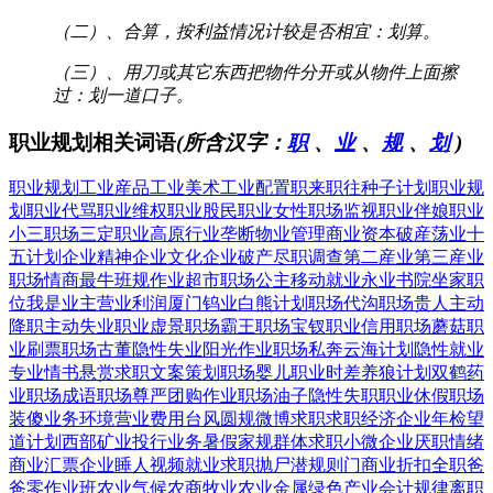
（二）、合算，按利益情况计较是否相宜：划算。
（三）、用刀或其它东西把物件分开或从物件上面擦
过：划一道口子。
职业规划相关词语
(所含汉字：
职
、
业
、
规
、
划
)
职业规划
工业産品
工业美术
工业配置
职来职往
种子计划
职业规
划
职业代骂
职业维权
职业股民
职业女性
职场监视
职业伴娘
职业
小三
职场三定
职业高原
行业垄断
物业管理
商业资本
破産荡业
十
五计划
企业精神
企业文化
企业破产
尽职调查
第二産业
第三産业
职场情商
最牛班规
作业超市
职场公主
移动就业
永业书院
坐家职
位
我是业主
营业利润
厦门钨业
白熊计划
职场代沟
职场贵人
主动
降职
主动失业
职业虚景
职场霸王
职场宝钗
职业信用
职场蘑菇
职
业刷票
职场古董
隐性失业
阳光作业
职场私奔
云海计划
隐性就业
专业情书
悬赏求职
文案策划
职场婴儿
职业时差
养狼计划
双鹤药
业
职场成语
职场尊严
团购作业
职场油子
隐性失职
职业休假
职场
装傻
业务环境
营业费用
台风圆规
微博求职
求职经济
企业年检
望
道计划
西部矿业
投行业务
暑假家规
群体求职
小微企业
厌职情绪
商业汇票
企业睡人
视频就业
求职抛尸
潜规则门
商业折扣
全职爸
爸
零作业班
农业气候
农商牧业
农业金属
绿色产业
会计规律
离职