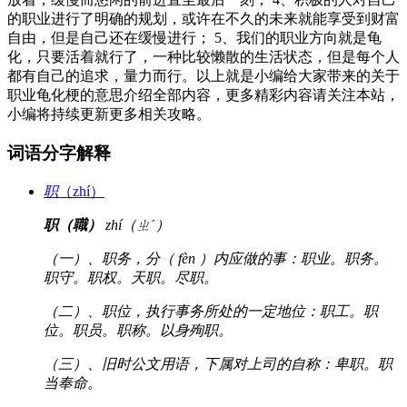
的职业进行了明确的规划，或许在不久的未来就能享受到财富
自由，但是自己还在缓慢进行； 5、我们的职业方向就是龟
化，只要活着就行了，一种比较懒散的生活状态，但是每个人
都有自己的追求，量力而行。以上就是小编给大家带来的关于
职业龟化梗的意思介绍全部内容，更多精彩内容请关注本站，
小编将持续更新更多相关攻略。
词语分字解释
职
（zhí）
职（職）
zhí（ㄓˊ）
（一）、职务，分（ fèn ）内应做的事：职业。职务。
职守。职权。天职。尽职。
（二）、职位，执行事务所处的一定地位：职工。职
位。职员。职称。以身殉职。
（三）、旧时公文用语，下属对上司的自称：卑职。职
当奉命。