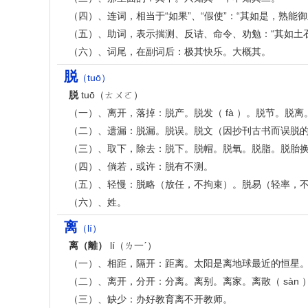
（四）、连词，相当于“如果”、“假使”：“其如是，熟能御
（五）、助词，表示揣测、反诘、命令、劝勉：“其如土石
（六）、词尾，在副词后：极其快乐。大概其。
脱
（tuō）
脱
tuō（ㄊㄨㄛ）
（一）、离开，落掉：脱产。脱发（ fà ）。脱节。
（二）、遗漏：脱漏。脱误。脱文（因抄刊古书而误脱的
（三）、取下，除去：脱下。脱帽。脱氧。脱脂。脱胎
（四）、倘若，或许：脱有不测。
（五）、轻慢：脱略（放任，不拘束）。脱易（轻率，
（六）、姓。
离
（lí）
离（離）
lí（ㄌ一ˊ）
（一）、相距，隔开：距离。太阳是离地球最近的恒星
（二）、离开，分开：分离。离别。离家。离散（ sàn ）
（三）、缺少：办好教育离不开教师。