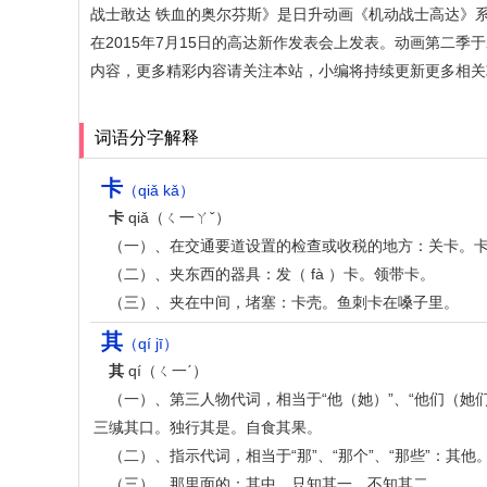
战士敢达 铁血的奥尔芬斯》是日升动画《机动战士高达》系列在
在2015年7月15日的高达新作发表会上发表。动画第二季
内容，更多精彩内容请关注本站，小编将持续更新更多相关
词语分字解释
卡
（qiǎ kǎ）
卡
qiǎ（ㄑ一ㄚˇ）
（一）、在交通要道设置的检查或收税的地方：关卡。
（二）、夹东西的器具：发（ fà ）卡。领带卡。
（三）、夹在中间，堵塞：卡壳。鱼刺卡在嗓子里。
其
（qí jī）
其
qí（ㄑ一ˊ）
（一）、第三人物代词，相当于“他（她）”、“他们（她们
三缄其口。独行其是。自食其果。
（二）、指示代词，相当于“那”、“那个”、“那些”：
（三）、那里面的：其中。只知其一，不知其二。