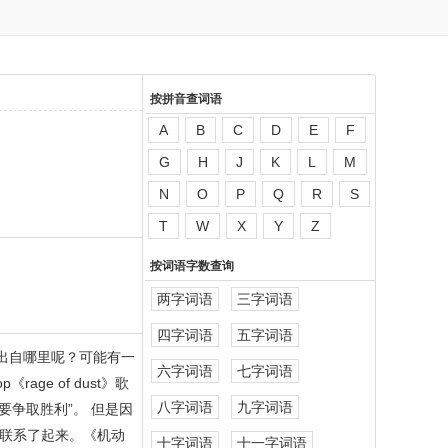
按拼音查词语
A
B
C
D
E
F
G
H
J
K
L
M
N
O
P
Q
R
S
T
W
X
Y
Z
按词语字数查询
两字词语
三字词语
四字词语
五字词语
出自哪里呢？可能有一
六字词语
七字词语
e of dust》歌
八字词语
九字词语
要争取胜利”。 但是因
联系了起来。《机动
十字词语
十一字词语