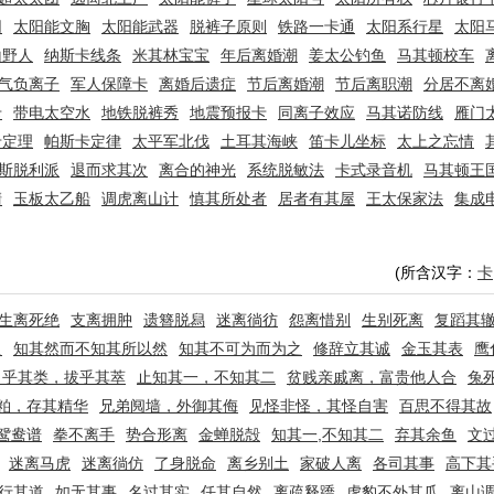
网
太阳能文胸
太阳能武器
脱裤子原则
铁路一卡通
太阳系行星
太阳
山野人
纳斯卡线条
米其林宝宝
年后离婚潮
姜太公钓鱼
马其顿校车
气负离子
军人保障卡
离婚后遗症
节后离婚潮
节后离职潮
分居不离
卡
带电太空水
地铁脱裤秀
地震预报卡
同离子效应
马其诺防线
雁门
卡定理
帕斯卡定律
太平军北伐
土耳其海峡
笛卡儿坐标
太上之忘情
斯脱利派
退而求其次
离合的神光
系统脱敏法
卡式录音机
马其顿王
清
玉板太乙船
调虎离山计
慎其所处者
居者有其屋
王太保家法
集成
(所含汉字：
卡
生离死绝
支离拥肿
遗簪脱舄
迷离徜彷
怨离惜别
生别死离
复蹈其
之
知其然而不知其所以然
知其不可为而为之
修辞立其诚
金玉其表
鹰
出乎其类，拔乎其萃
止知其一，不知其二
贫贱亲戚离，富贵他人合
兔
粕，存其精华
兄弟阋墙，外御其侮
见怪非怪，其怪自害
百思不得其故
鸳鸯谱
拳不离手
势合形离
金蝉脱殻
知其一,不知其二
弃其余鱼
文
迷离马虎
迷离徜仿
了身脱命
离乡别土
家破人离
各司其事
高下其
行其道
如无其事
名过其实
任其自然
离疏释蹻
虎豹不外其爪
离山