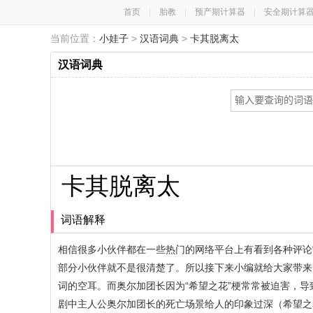
首页
|
胎教
|
预产期计算器
|
安全期计算
当前位置：
小娃子
>
汉语词典
>
卡其脱离太
汉语词典
卡其脱离太
词语解释
相信很多小伙伴都在一些热门的网络平台上有看到各种评论
部分小伙伴就不是很清楚了。所以接下来小编就给大家带来了卡其
词的空耳。而奥尔加团长因为“希望之花”梗常常被迫害，导致
剧中主人公奥尔加团长的死亡场景给人的印象过深（希望之