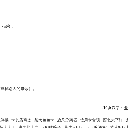
一枯荣”。
时尊称别人的母亲）。
(所含汉字：
卡
丘胖橘
卡其脱离太
柴犬色色卡
旋风分离器
信用卡套现
西北太平洋
超太太团
逃离北上广
太阳能裤子
星球太阳号
太阳所有权
芯片银行