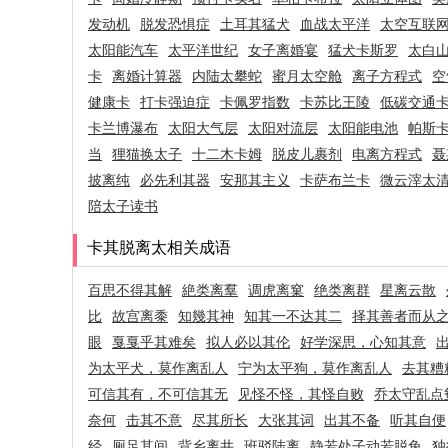
发动机
脱发恐惧症
土耳其猛犬
血战太平洋
太空互联
太阳能汽车
太平洋世纪
女子离婚宴
猛犬卡斯罗
太白
卡
离婚计算器
内陆太攀蛇
蜜月太空舱
离子方程式
空
健康卡
打卡强迫症
卡佩罗指数
卡苏比王陵
低碳交通
卡兰博瀑布
太阳大气层
太阳对流层
太阳能电池
帕斯
当
狸猫换太子
十二木卡姆
脱皮儿裹剂
电离方程式
聂
披离纯
必先利其器
安那其主义
卡萨布兰卡
微云滓太
陪太子读书
卡其脱离太相关成语
百思不得其解
絶类离羣
调虎离窠
绝类离群
星离云散
比
故宫离黍
知幾其神
知其一不达其二
择其善者而从
眼
戛戛乎其难矣
拟人必以其伦
好学深思，心知其意
为太平犬，莫作离乱人
宁为太平狗，莫作离乱人
去其糟
可信其有，不可信其无
见怪不怪，其怪自败
乔太守乱点
奈何
击其不意
尽其所长
大张其词
出其不备
听其自便
经
厕足其间
背乡离井
班驳陆离
静若处子动若脱兔
独