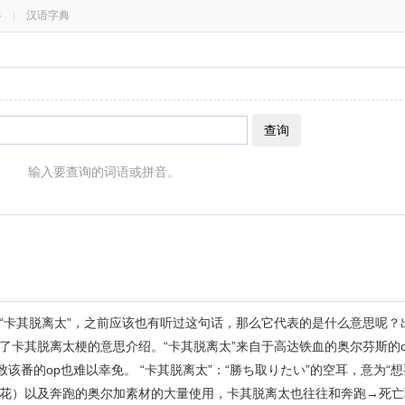
器
|
汉语字典
查询
输入要查询的词语或拼音。
“卡其脱离太”，之前应该也有听过这句话，那么它代表的是什么意思呢？
脱离太梗的意思介绍。“卡其脱离太”来自于高达铁血的奥尔芬斯的op《rag
该番的op也难以幸免。 “卡其脱离太”：“勝ち取りたい”的空耳，意为“想
花）以及奔跑的奥尔加素材的大量使用，卡其脱离太也往往和奔跑→死亡