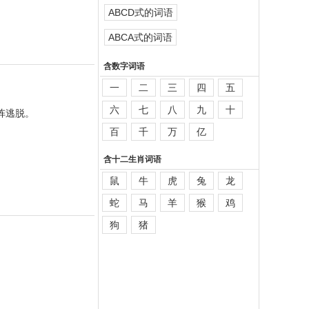
ABCD式的词语
ABCA式的词语
含数字词语
一
二
三
四
五
六
七
八
九
十
阵逃脱。
百
千
万
亿
含十二生肖词语
鼠
牛
虎
兔
龙
蛇
马
羊
猴
鸡
狗
猪