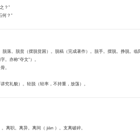
之？”
何？”
脱离。脱落。脱贫（摆脱贫困）。脱稿（完成著作）。脱手。摆脱。挣脱。临
字。亦称“夺文”）。
换骨。
不讲究礼貌）。轻脱（轻率，不持重，放荡）。
。
。离职。离异。离间（ jiàn ）。支离破碎。