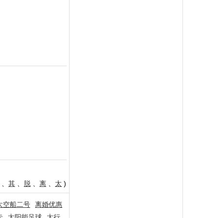
、
其
、
脱
、
离
、
太
)
太空船二号
离婚优惠
卡
太阳能足球
太行