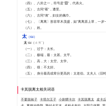
（四）、八卦之一，符号是“☲”，代表火。
（五）、古同“罹”，遭受。
（六）、古同“缡”，妇女的佩巾。
（七）、〔离离〕形容草木茂盛，如“离离原上草，一岁
（八）、姓。
太
（tài）
太
tài（ㄊㄞˋ）
（一）、过于：太长。
（二）、极端，最：太甚。太平。
（三）、高，大：太空。太学。
（四）、很：不太好。
（五）、身分最高或辈分更高的：太老伯。太夫人（旧
卡其脱离太相关词语
不要脱袜子
卡塔尔王子
小刺猬卡尔
卡其脱离太
皮卡
卡
离婚冷静期
预付卡实名
卓柏卡布拉
太阳立体图
英