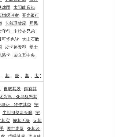
马戏团
太阳能音箱
离婚缓冲室
开光银行
婚
卡戴珊效应
居民
太守行
卡拉齐兄弟
其可怪也欤
太山石敢
国
皮卡路发型
烟士
电路卡
柴立其中央
、
其
、
脱
、
离
、
太
)
辙
自取其殃
鲜有其
化为鸠，众鸟犹恶其
死狐悲，物伤其类
宁
尖担担柴两头脱
宁
过其实
掩其无备
无其
手
遁世离羣
夺其谈
调虎
瞠呼其后
离魂倩