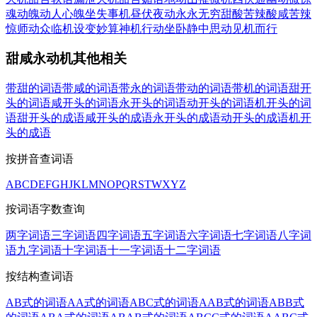
魂动魄
动人心魄
坐失事机
昼伏夜动
永永无穷
甜酸苦辣
酸咸苦辣
惊师动众
临机设变
妙算神机
行动坐卧
静中思动
见机而行
甜咸永动机其他相关
带甜的词语
带咸的词语
带永的词语
带动的词语
带机的词语
甜开
头的词语
咸开头的词语
永开头的词语
动开头的词语
机开头的词
语
甜开头的成语
咸开头的成语
永开头的成语
动开头的成语
机开
头的成语
按拼音查词语
A
B
C
D
E
F
G
H
J
K
L
M
N
O
P
Q
R
S
T
W
X
Y
Z
按词语字数查询
两字词语
三字词语
四字词语
五字词语
六字词语
七字词语
八字词
语
九字词语
十字词语
十一字词语
十二字词语
按结构查词语
AB式的词语
AA式的词语
ABC式的词语
AAB式的词语
ABB式