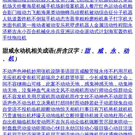
机场天价餐
海星机械手
机场刺母案
机器人餐厅
红色运动会
机舱
合影门
核动力飞船
海果类动物
蜂鸟侦察机
被动综合征
分子机器
人
轨道轰炸机
不倒翁手机
动态市盈率
粗粉磨粉机
鼻子打字机
大
米面包机
第一推动者
被动安乐死
壁虎机器人
金属活动性
程阳永
济桥
吉永小百合
机械化步兵
亚洲运动会
滚动式计划
海军轰炸机
手扶拖拉机
甜咸永动机相关成语
(所含汉字：
甜
、
咸
、
永
、
动
、
机
)
不动声色
神机妙用
张机设阱
美语甜言
咸酸苦辣
永传不朽
用尽机
关
应机权变
有机可趁
喘息之机
群贤毕至，少长咸集
投机之会，
间不容穟
南山可移，此案不动
动天地，感鬼神
感天地，动鬼神
动天地，泣鬼神
血气未动
文风不动
相机而动
行师动众
惊群动众
机不容发
机关用尽
观机而动
观机而作
文丝不动
神色不动
甜言美
语
声色不动
当机立决
乘机打刼
待时而动
静若处子动若脱兔
自动
自觉
语不投机
临机能断
动地惊天
相机行事
日有万机
将机就机
机
巧贵速
独出机杼
嚎天动地
临机立断
持重待机
掀天动地
枉用心机
自出机轴
临机制变
动罔不吉
兴兵动众
临机辄断
苦尽甜来
哄动一
时
蠢蠢思动
耸动听闻
动心怵目
永劫沉轮
动心骇目
骇心动目
活泼
天机
甜言软语
漏泄天机
甜言媚语
地动山摧
微机四伏
通幽动微
惊