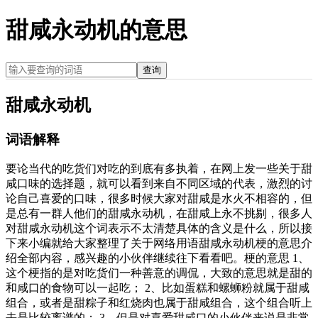
甜咸永动机的意思
查询
甜咸永动机
词语解释
要论当代的吃货们对吃的到底有多执着，在网上发一些关于甜
咸口味的选择题，就可以看到来自不同区域的代表，激烈的讨
论自己喜爱的口味，很多时候大家对甜咸是水火不相容的，但
是总有一群人他们的甜咸永动机，在甜咸上永不挑剔，很多人
对甜咸永动机这个词表示不太清楚具体的含义是什么，所以接
下来小编就给大家整理了关于网络用语甜咸永动机梗的意思介
绍全部内容，感兴趣的小伙伴继续往下看看吧。梗的意思 1、
这个梗指的是对吃货们一种善意的调侃，大致的意思就是甜的
和咸口的食物可以一起吃； 2、比如蛋糕和螺蛳粉就属于甜咸
组合，或者是甜粽子和红烧肉也属于甜咸组合，这个组合听上
去是比较离谱的； 3、但是对喜爱甜咸口的小伙伴来说是非常