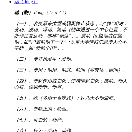
动
（dòng）
动（動）
dòng（ㄉㄨㄥˋ）
（一）、改变原来位置或脱离静止状态，与“静”相对：
变动。波动。浮动。振动（物体通过一个中心位置，不
断作往复运动。亦称“振荡”）。震动（a.颤动或使颤
动，如“门窗动动了一下”；b.重大事情或消息使人心不
平静，如“动动全国”）。
（二）、使开始发生：发动。
（三）、使用：动用。动武。动问（客套话，请问）。
（四）、使起作用或变化，使感情起变化：感动。动人
心弦。娓娓动听。动容。
（五）、吃（多用于否定式）：这几天不动荤腥。
（六）、非静止的：动画。
（七）、可变的：动产。
（八）、行为：举动。动作。