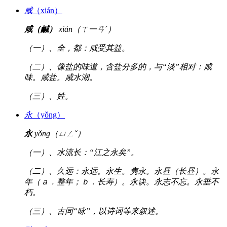
咸
（xián）
咸（鹹）
xián（ㄒ一ㄢˊ）
（一）、全，都：咸受其益。
（二）、像盐的味道，含盐分多的，与“淡”相对：咸
味。咸盐。咸水湖。
（三）、姓。
永
（yǒng）
永
yǒng（ㄩㄥˇ）
（一）、水流长：“江之永矣”。
（二）、久远：永远。永生。隽永。永昼（长昼）。永
年（ａ．整年；ｂ．长寿）。永诀。永志不忘。永垂不
朽。
（三）、古同“咏”，以诗词等来叙述。