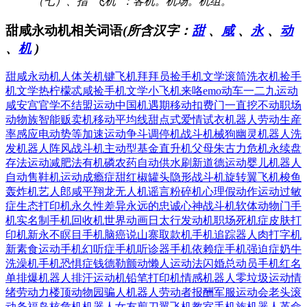
（七）、指“飞机”：客机。机场。机组。
甜咸永动机相关词语
(所含汉字：
甜
、
咸
、
永
、
动
、
机
)
甜咸永动机
人体关机键
飞机拜拜员
捡手机文学
滚筒洗衣机
捡手
机文学
热柠檬忒咸
捡手机文学
小飞机来咯
emo动车
一二九运动
咸安宫官学
不结盟运动
中国机遇期
移动扣费门
一直挖不动
职场
动物族
智能贩卖机
移动平均线
甜点式爱情
试衣机器人
劳动生産
率
感应电动势
等加速运动
争斗调停机
战斗机械狗
幽灵机器人
洗
发机器人
阵风战斗机
主动型基金
直升机父母
朱古力危机
永续盘
存法
运动减肥法
有机磷农药
自动供水刷
新道德运动
婴儿机器人
自动售鞋机
运动成瘾症
甜红椒罐头
隐形战斗机
旋转翼飞机
梭鱼
轰炸机
艺人郎咸平
翔龙无人机
谣言粉碎机
心理假动作
运动过敏
症
生态打印机
永久性差异
永远的忠诚
心神战斗机
软体动物门
手
机实名制
手机回收机
世界动画日
太行发动机
职场死机症
皮肤打
印机
新永不瞑目
手机脑癌说
山寨取款机
手机追踪器
人肉打字机
新素食运动
手机幻听症
手机听诊器
手机依赖症
手机强迫症
奶牛
洗澡机
手机恐惧症
钱德勒颤动
懒人运动法
闪婚总动员
手机红名
单
排爆机器人
排汗运动机
铅笔打印机
情感机器人
零垃圾运动
情
绪劳动力
楼顶动物园
骗人机器人
劳动者报酬
军服运动会
老头滚
动条
福岛核危机
机器人女友
剪刀翼飞机
教室手机族
机器人革命