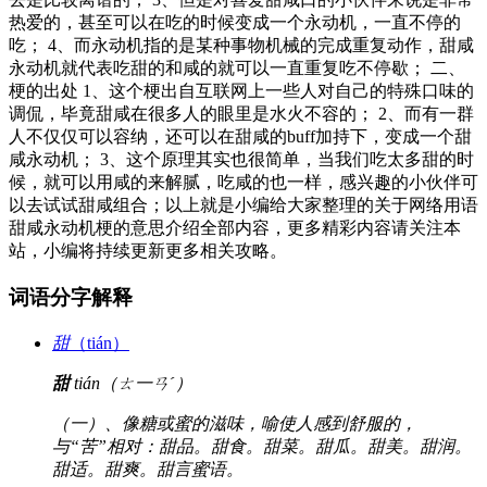
热爱的，甚至可以在吃的时候变成一个永动机，一直不停的
吃； 4、而永动机指的是某种事物机械的完成重复动作，甜咸
永动机就代表吃甜的和咸的就可以一直重复吃不停歇； 二、
梗的出处 1、这个梗出自互联网上一些人对自己的特殊口味的
调侃，毕竟甜咸在很多人的眼里是水火不容的； 2、而有一群
人不仅仅可以容纳，还可以在甜咸的buff加持下，变成一个甜
咸永动机； 3、这个原理其实也很简单，当我们吃太多甜的时
候，就可以用咸的来解腻，吃咸的也一样，感兴趣的小伙伴可
以去试试甜咸组合；以上就是小编给大家整理的关于网络用语
甜咸永动机梗的意思介绍全部内容，更多精彩内容请关注本
站，小编将持续更新更多相关攻略。
词语分字解释
甜
（tián）
甜
tián（ㄊ一ㄢˊ）
（一）、像糖或蜜的滋味，喻使人感到舒服的，
与“苦”相对：甜品。甜食。甜菜。甜瓜。甜美。甜润。
甜适。甜爽。甜言蜜语。