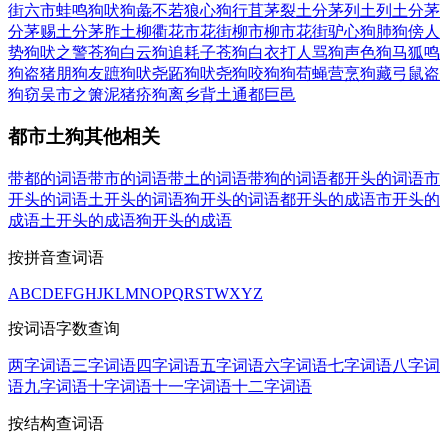
街六市
蛙鸣狗吠
狗彘不若
狼心狗行
苴茅裂土
分茅列土
列土分茅
分茅赐土
分茅胙土
柳衢花市
花街柳市
柳市花街
驴心狗肺
狗傍人
势
狗吠之警
苍狗白云
狗追耗子
苍狗白衣
打人骂狗
声色狗马
狐鸣
狗盗
猪朋狗友
蹠狗吠尧
跖狗吠尧
狗咬狗
狗苟蝇营
烹狗藏弓
鼠盗
狗窃
吴市之箫
泥猪疥狗
离乡背土
通都巨邑
都市土狗其他相关
带都的词语
带市的词语
带土的词语
带狗的词语
都开头的词语
市
开头的词语
土开头的词语
狗开头的词语
都开头的成语
市开头的
成语
土开头的成语
狗开头的成语
按拼音查词语
A
B
C
D
E
F
G
H
J
K
L
M
N
O
P
Q
R
S
T
W
X
Y
Z
按词语字数查询
两字词语
三字词语
四字词语
五字词语
六字词语
七字词语
八字词
语
九字词语
十字词语
十一字词语
十二字词语
按结构查词语