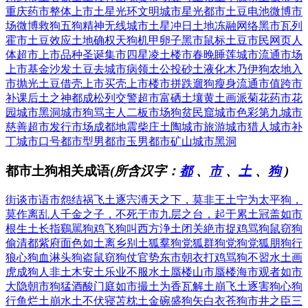
重庆药市
整体上市
土星光环
文明城市
星光都市
土豆电池
微博市
场
微博救狗
五狗精神
无线城市
土星冲日
土地冻融
网络黑市
瓦列
霍市
土豆效应
土地确权
天狗机甲
卵子黑市
鼠标土豆
市民网页
人
体超市
上市品种
圣诞集市
四星凌土
楼市春晚
睡莲城市
流通市场
上市基金
沙发土豆
去城市病
领土公投
砂土液化
木乃伊狗
农地入
市
抛光土豆
借壳上市
买壳上市
楼市拼跌
遛狗瘦身
流通市值
跨市
补课
后土之神
都成松列
交警超市
富硒土壤
黄土画派
菊花药市
花
园城市
黑洞城市
狗骂主人
二板市场
狗贫民窟
城市色彩
第九城市
慈善超市
发行市场
成都地震
柴庄土陶
城市旅游
城市猎人
城市补
丁
城市口号
都市型男
都市玉男
都市矿山
城市黑洞
都市土狗相关成语
(所含汉字：
都
、
市
、
土
、
狗
)
街谈市语
市怨结祸
飞土逐宍
溥天之下，莫非王土
宁为太平狗，
莫作离乱人
千金之子，不死于市
九层之台，起于累土
冠盖如市
根生土长
指鷄駡狗
鸡飞狗叫
西方浄土
闭关絶市
捉鸡骂狗
鼠窃狗
偷
清都紫府
面色如土
离乡别土
狐羣狗党
狐群狗党
狗党狐朋
狗行
狼心
狗血淋头
狗盗鼠窃
狗仗官势
东市朝衣
打鸡骂狗
不習水土
画
虎成狗
人非土木
安土乐业
不服水土
蜃楼山市
蜃楼海市
观者如市
大隐朝市
狗猛酒酸
门庭如市
撮土为香
瓦解土崩
飞土逐害
狗心狗
行
鱼烂土崩
水土不伏
寝苫枕土
金碗盛狗矢
白衣苍狗
市井之臣
三