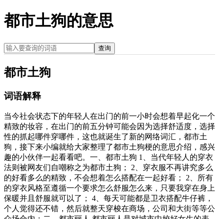
都市土狗的意思
查询
都市土狗
词语解释
当今社会状态下的年轻人在出门的前一小时会想着早起化一个
精致的妆容，在出门的前五分钟可能会因为选择舒适度，选择
性的抓起哪件穿哪件，这也就诞生了新的网络词汇，都市土
狗，接下来小编就给大家整理了都市土狗梗的意思介绍，感兴
趣的小伙伴一起看看吧。一、都市土狗 1、当代年轻人的穿衣
法则被网友们自嘲称之为都市土狗； 2、穿衣服不再讲究多么
的好看多么的精致，不会想着怎么搭配在一起好看； 2、所有
的穿衣风格至遵循一个要求怎么舒服怎么来，只要我穿在身上
保暖并且舒服就可以了； 4、每天可能都是卫衣搭配牛仔裤，
个人觉得还不错，然后就整天穿梭在商场，公司和大街等等公
众场合内；二、都市丽人 都市丽人是对城市中姣好女生的表