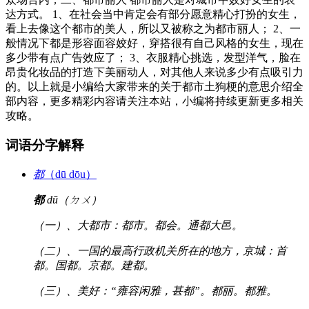
达方式。 1、在社会当中肯定会有部分愿意精心打扮的女生，
看上去像这个都市的美人，所以又被称之为都市丽人； 2、一
般情况下都是形容面容姣好，穿搭很有自己风格的女生，现在
多少带有点广告效应了； 3、衣服精心挑选，发型洋气，脸在
昂贵化妆品的打造下美丽动人，对其他人来说多少有点吸引力
的。以上就是小编给大家带来的关于都市土狗梗的意思介绍全
部内容，更多精彩内容请关注本站，小编将持续更新更多相关
攻略。
词语分字解释
都
（dū dōu）
都
dū（ㄉㄨ）
（一）、大都市：都市。都会。通都大邑。
（二）、一国的最高行政机关所在的地方，京城：首
都。国都。京都。建都。
（三）、美好：“雍容闲雅，甚都”。都丽。都雅。