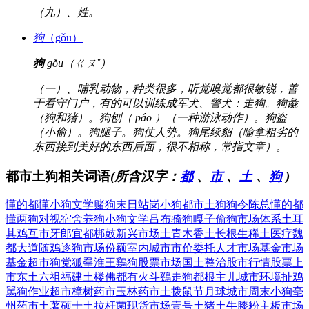
（九）、姓。
狗
（gǒu）
狗
gǒu（ㄍㄡˇ）
（一）、哺乳动物，种类很多，听觉嗅觉都很敏锐，善
于看守门户，有的可以训练成军犬、警犬：走狗。狗彘
（狗和猪）。狗刨（ páo ）（一种游泳动作）。狗盗
（小偷）。狗腿子。狗仗人势。狗尾续貂（喻拿粗劣的
东西接到美好的东西后面，很不相称，常指文章）。
都市土狗相关词语
(所含汉字：
都
、
市
、
土
、
狗
)
懂的都懂
小狗文学
赌狗末日
站岗小狗
都市土狗
狗令陈总
懂的都
懂
两狗对视
宿舍养狗
小狗文学
吕布骑狗
嘎子偷狗
市场体系
土耳
其鸡
互市牙郎
宜都梆鼓
新兴市场
土青木香
土长根生
稀土医疗
魏
都大道
随鸡逐狗
市场份额
室内城市
市价委托
人才市场
基金市场
基金超市
狗党狐羣
淮王鷄狗
股票市场
国土整治
股市行情
股票上
市
东土六祖
福建土楼
佛都有火
斗鷄走狗
都根主儿
城市环境
扯鸡
駡狗
作业超市
樟树药市
玉林药市
土拨鼠节
月球城市
周末小狗
亳
州药市
土著硕士
土拉杆菌
现货市场
壹号土猪
土牛膝粉
主板市场