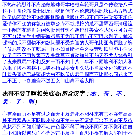
不热蒸汽熨斗
不离婚救地球
哥本哈根车轮
哥只是个传说
给八千
也不干
哥伦布骑士团
反正我是信了
不给糖就捣乱
狄仁杰方程式
吃了肉还骂娘
不饱和脂肪酸
春运版伤不起
不问不讲政策
不相信
爱情体
不变的你就好
连辟公府不就
强拧的瓜不甜
墨西哥湾暖流
十不闲莲花落
哥达纲领批判
秤锤不离秤杆
美索不达米亚
可分与
不可分
汉文学史纲要
履虽新不为冠
守恒与不守恒
永别了，武器
强摘的瓜不甜
物不知数问题
不受欢迎的人
哥伦比亚高原
脱了裤
子放屁
狗改不了吃屎
耳闻不如目睹
社会必要劳动
纸里包不住火
过了庙不下雨
族繁不及备载
莫不倾动加礼
不怨天不尤人
烧香引
了鬼来
風馬牛不相及
知一而不知十
八十年不下雨
地利不如人和
八棍子撂不着
横不拈竖不抬
四要素开头法
不当家化化的
吃肉不
吐骨头
哥德巴赫猜想
大虫不吃伏肉
君子周而不比
那么问题来了
上不正，下参差
盗不过五女门
山高不遮太阳
杰哥不要了啊相关成语
(所含汉字：
杰
、
哥
、
不
、
要
、
了
、
啊
)
心有余而力不足
有过之而无不及
老死不相往来
有志不在年高
高
处不胜寒
杀人不眨眼
皮笑肉不笑
一去不复返
层出不穷
迫不及待
意想不到
不知所措
不动声色
爱不释手
与众不同
不知不觉
不由自
主
不知所以
何乐而不为
迅雷不及掩耳
百思不得其解
以能问于不