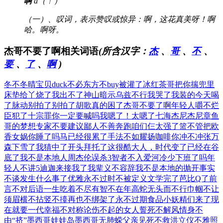
啊
ā（ㄚ）
（一）、叹词，表示赞叹或惊异：啊，这花真美呀！啊
哈。啊呀。
杰哥不要了啊相关词语
(所含汉字：
杰
、
哥
、
不
、
要
、
了
、
啊
)
冬不冬晴宝贝
duck不必
东方不buy
被灌了冰红茶
哥把你揣兜里
床垫给丫烧了
我出不了神山
暗示乌兹不行
我哭了我装的
今天喝
了脉动
别拍了别拍了
胡歌真的困了
杰哥不要了啊
年轻人嚼不烂
臣犯了十宗罪
你一定要喊吗
我嗯了！太嗯了
七海杰尼杰尼
章鱼
哥的梦想
专家不要建议
鄙人不善奔跑
咱们仨太强了
篮不管把欧
香
女娲你睡了吗
马已经很累了
手法不如耀扬
咖啡你冲不冲
张万
森下雪了
我猜中了开头
拜托了这很酷
大人，时代变了
已经在谷
底了
我不是本地人
周杰伦误杀3
智者不入爱河
冷少下班了吗
年
轻人不讲5
迪迦来接我了
我辈义不容辞
我不是本地的
抛开事实
不谈
发生什么事了
优雅永不过时
不被定义文学
完了芭比Q了
前
言不对后语
一生吃着不尽
有智不在年高
蛇无头而不行
巾帼不让
须眉
横不拈竖不擡
再也不绑架了
永不过期食品
小妖精们来了
现
在就要一代
幸福不对称论
伤不起的女人
誓死不解风情
身不
由“挤”
墨西哥娃娃岛
墨西哥无肺蝾
父亲见死不救
洪立仪不雅照