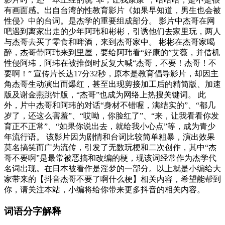
有画面感。出自台湾的性教育影片《如果早知道，男生也会被
性侵》中的台词。是杰学的重要组成部分。 影片中杰哥在网
吧遇到离家出走的少年阿玮和彬彬，引诱他们去家里玩，两人
与杰哥去买了零食和啤酒，来到杰哥家中。 彬彬在杰哥家喝
醉，杰哥带阿玮来到里屋，要给阿玮看“好康的”艾薇，并借机
性侵阿玮，阿玮在被推倒时反复大喊“杰哥，不要！杰哥！不
要啊！” 宣传片长达17分32秒，原本是教育倡导影片，却因主
角杰哥生动演出而爆红，甚至出现剪接加工后的精简版、加速
版及谢金燕跳针版，“杰哥”也成为网络上热搜关键词。 此
外，片中杰哥和阿玮的对话“身材不错喔，满结实的”、“都几
岁了，还这么害羞”、“哎呦，你脸红了”、“来，让我看看你发
育正不正常”、“如果你说出去，就给我小心点”等，成为青少
年流行语。 该影片因为剧情和台词比较简单粗暴，演出效果
莫名搞笑而广为流传，引发了无数玩梗和二次创作，其中“杰
哥不要啊”是最常被恶搞和改编的梗，现该词经常作为杰学代
名词出现。在日本被看作是淫梦的一部分。以上就是小编给大
家带来的【抖音杰哥不要了啊什么梗】相关内容，希望能帮到
你，请关注本站，小编将给你带来更多抖音的相关内容。
词语分字解释