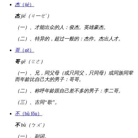
杰
（jié）
杰
jié（ㄐ一ㄝˊ）
（一）、才能出众的人：俊杰。英雄豪杰。
（二）、特异的，超过一般的：杰作。杰出人才。
哥
（gē）
哥
gē（ㄍㄜ）
（一）、兄，同父母（或只同父，只同母）或同族同辈
而年龄比自己大的男子：哥哥。
（二）、称呼年龄跟自己差不多的男子：李二哥。
（三）、古同“歌”。
不
（bù fǒu）
不
bù（ㄅㄨˋ）
（一）、副词。