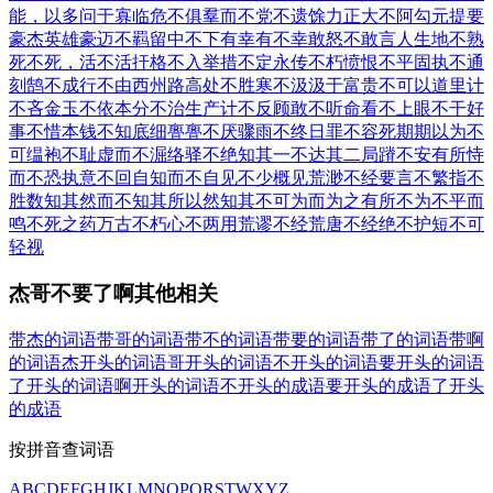
能，以多问于寡
临危不俱
羣而不党
不遗馀力
正大不阿
勾元提要
豪杰英雄
豪迈不羁
留中不下
有幸有不幸
敢怒不敢言
人生地不熟
死不死，活不活
扞格不入
举措不定
永传不朽
愤恨不平
固执不通
刻鹄不成
行不由西州路
高处不胜寒
不汲汲于富贵
不可以道里计
不吝金玉
不依本分
不治生产
计不反顾
敢不听命
看不上眼
不干好
事
不惜本钱
不知底细
亹亹不厌
骤雨不终日
罪不容死
期期以为不
可
缊袍不耻
虚而不淈
络驿不绝
知其一不达其二
局蹐不安
有所恃
而不恐
执意不回
自知而不自见
不少概见
荒渺不经
要言不繁
指不
胜数
知其然而不知其所以然
知其不可为而为之
有所不为
不平而
鸣
不死之药
万古不朽
心不两用
荒谬不经
荒唐不经
绝不护短
不可
轻视
杰哥不要了啊其他相关
带杰的词语
带哥的词语
带不的词语
带要的词语
带了的词语
带啊
的词语
杰开头的词语
哥开头的词语
不开头的词语
要开头的词语
了开头的词语
啊开头的词语
不开头的成语
要开头的成语
了开头
的成语
按拼音查词语
A
B
C
D
E
F
G
H
J
K
L
M
N
O
P
Q
R
S
T
W
X
Y
Z