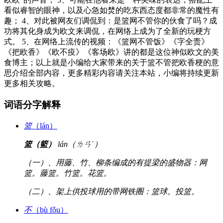
看似睿智的眼神，以及心急如焚的吃东西态度都非常的魔性有
趣； 4、对此被网友们调侃到：是篮网不管你的伙食了吗？成
功将其化身成为欧文来调侃，在网络上成为了全新的玩梗方
式。 5、在网络上流传的视频：《篮网不管饭》《字全责》
《把欧香》《欧不疫》《客场欧》讲的都是这位神似欧文的美
食博主；以上就是小编给大家带来的关于篮不管把欧香梗的意
思介绍全部内容，更多精彩内容请关注本站，小编将持续更新
更多相关攻略。
词语分字解释
篮
（lán）
篮（籃）
lán（ㄌㄢˊ）
（一）、用藤、竹、柳条编成的有提梁的盛物器：网
篮。藤篮。竹篮。花篮。
（二）、架上供投球用的带网铁圈：篮球。投篮。
不
（bù fǒu）