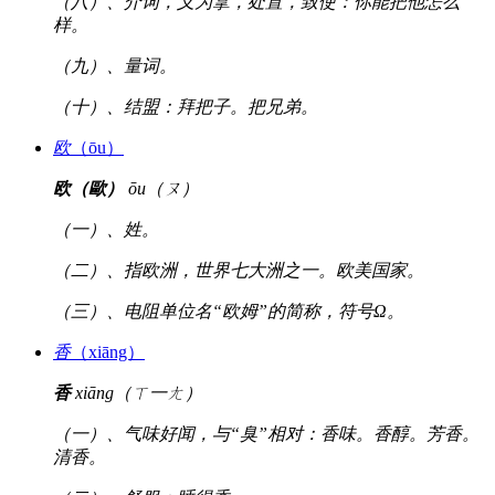
（八）、介词，义为拿，处置，致使：你能把他怎么
样。
（九）、量词。
（十）、结盟：拜把子。把兄弟。
欧
（ōu）
欧（歐）
ōu（ㄡ）
（一）、姓。
（二）、指欧洲，世界七大洲之一。欧美国家。
（三）、电阻单位名“欧姆”的简称，符号Ω。
香
（xiāng）
香
xiāng（ㄒ一ㄤ）
（一）、气味好闻，与“臭”相对：香味。香醇。芳香。
清香。