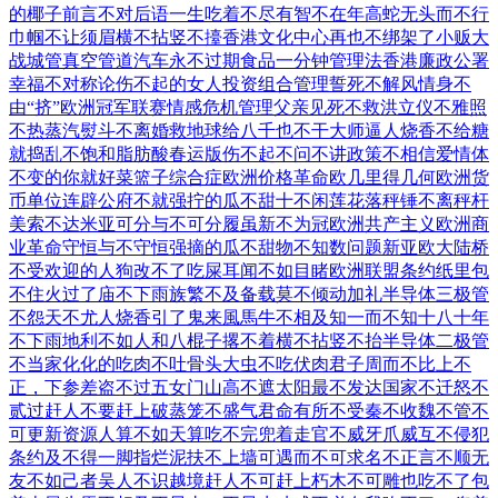
的椰子
前言不对后语
一生吃着不尽
有智不在年高
蛇无头而不行
巾帼不让须眉
横不拈竖不擡
香港文化中心
再也不绑架了
小贩大
战城管
真空管道汽车
永不过期食品
一分钟管理法
香港廉政公署
幸福不对称论
伤不起的女人
投资组合管理
誓死不解风情
身不
由“挤”
欧洲冠军联赛
情感危机管理
父亲见死不救
洪立仪不雅照
不热蒸汽熨斗
不离婚救地球
给八千也不干
大师逼人烧香
不给糖
就捣乱
不饱和脂肪酸
春运版伤不起
不问不讲政策
不相信爱情体
不变的你就好
菜篮子综合症
欧洲价格革命
欧几里得几何
欧洲货
币单位
连辟公府不就
强拧的瓜不甜
十不闲莲花落
秤锤不离秤杆
美索不达米亚
可分与不可分
履虽新不为冠
欧洲共产主义
欧洲商
业革命
守恒与不守恒
强摘的瓜不甜
物不知数问题
新亚欧大陆桥
不受欢迎的人
狗改不了吃屎
耳闻不如目睹
欧洲联盟条约
纸里包
不住火
过了庙不下雨
族繁不及备载
莫不倾动加礼
半导体三极管
不怨天不尤人
烧香引了鬼来
風馬牛不相及
知一而不知十
八十年
不下雨
地利不如人和
八棍子撂不着
横不拈竖不抬
半导体二极管
不当家化化的
吃肉不吐骨头
大虫不吃伏肉
君子周而不比
上不
正，下参差
盗不过五女门
山高不遮太阳
最不发达国家
不迁怒不
贰过
赶人不要赶上
破蒸笼不盛气
君命有所不受
秦不收魏不管
不
可更新资源
人算不如天算
吃不完兜着走
官不威牙爪威
互不侵犯
条约
及不得一脚指
烂泥扶不上墙
可遇而不可求
名不正言不顺
无
友不如己者
吴人不识越境
赶人不可赶上
朽木不可雕也
吃不了包