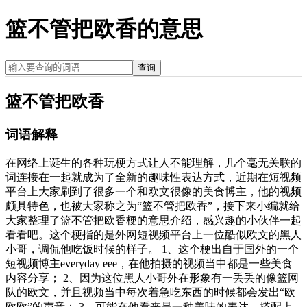
篮不管把欧香的意思
查询
篮不管把欧香
词语解释
在网络上诞生的各种玩梗方式让人不能理解，几个毫无关联的
词连接在一起就成为了全新的趣味性表达方式，近期在短视频
平台上大家刷到了很多一个和欧文很像的美食博主，他的视频
颇具特色，也被大家称之为“篮不管把欧香”，接下来小编就给
大家整理了篮不管把欧香梗的意思介绍，感兴趣的小伙伴一起
看看吧。这个梗指的是外网短视频平台上一位酷似欧文的黑人
小哥，调侃他吃饭时候的样子。 1、这个梗出自于国外的一个
短视频博主everyday eee，在他拍摄的视频当中都是一些美食
内容分享； 2、因为这位黑人小哥外在形象有一丢丢的像篮网
队的欧文，并且视频当中每次着急吃东西的时候都会发出“欧
欧欧”的声音； 3、可能在他看来是一种美味的表达，搭配上