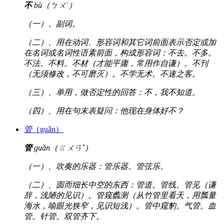
不
bù（ㄅㄨˋ）
（一）、副词。
（二）、用在动词、形容词和其它词前面表示否定或加
在名词或名词性语素前面，构成形容词：不去。不多。
不法。不料。不材（才能平庸，常用作自谦）。不刊
（无须修改，不可磨灭）。不学无术。不速之客。
（三）、单用，做否定性的回答：不，我不知道。
（四）、用在句末表疑问：他现在身体好不？
管
（guǎn）
管
guǎn（ㄍㄨㄢˇ）
（一）、吹奏的乐器：管乐器。管弦乐。
（二）、圆而细长中空的东西：管道。管线。管见（谦
辞，浅陋的见识）。管窥蠡测（从竹管里看天，用瓢量
海水，喻眼光狭窄，见识短浅）。管中窥豹。气管。血
管。针管。双管齐下。