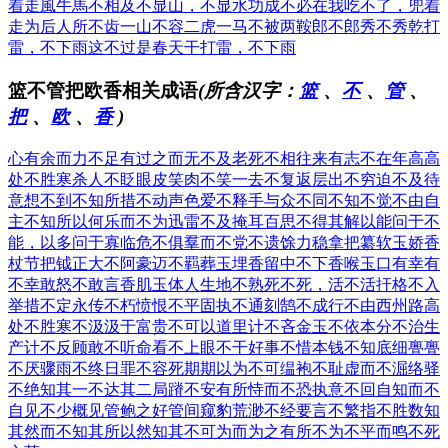
着走
風牛馬不相及
不显山，不显水
功成不必在我
吃不了，兜着
走
为后人所不齿
一山不容二虎
一马不被两鞍
郎不郎秀不秀
乾打
雷，不下雨
这不过是春天
干打雷，不下雨
篮不管把欧香相关成语
(所含汉字：
篮
、
不
、
管
、
把
、
欧
、
香
)
心有余而力不足
有过之而无不及
老死不相往来
有志不在年高
高
处不胜寒
杀人不眨眼
皮笑肉不笑
一去不复返
层出不穷
迫不及待
意想不到
不知所措
不动声色
爱不释手
与众不同
不知不觉
不由自
主
不知所以
何乐而不为
迅雷不及掩耳
百思不得其解
以能问于不
能，以多问于寡
临危不俱
羣而不党
不遗馀力
稳拿把纂
软玉娇香
杖节把钺
正大不阿
豪迈不羁
葬玉埋香
留中不下
香喉玉口
有幸有
不幸
敢怒不敢言
香肌玉体
人生地不熟
死不死，活不活
扞格不入
举措不定
永传不朽
愤恨不平
固执不通
刻鹄不成
行不由西州路
高
处不胜寒
不汲汲于富贵
不可以道里计
不吝金玉
不依本分
不治生
产
计不反顾
敢不听命
看不上眼
不干好事
不惜本钱
不知底细
亹亹
不厌
骤雨不终日
罪不容死
期期以为不可
缊袍不耻
虚而不淈
络驿
不绝
知其一不达其二
局蹐不安
有所恃而不恐
执意不回
自知而不
自见
不少概见
管鲍之好
管间窥豹
荒渺不经
要言不繁
指不胜数
知
其然而不知其所以然
知其不可为而为之
有所不为
不平而鸣
不死