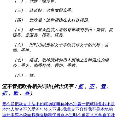
（二）、舒服：睡得香。
（三）、味道好：这鱼做得真香。
（四）、受欢迎：这种货物在农村香得很。
（五）、称一些天然或人造的有香味的东西：麝香。灵
猫香。龙涎香。檀香。沉香。
（六）、旧时用以形容女子事物或作女子的代称：香
闺。香艳。
（七）、祭祖、敬神所烧的用木屑搀上香料做成的细
条：香火。烧香拜佛。香炉。香烛。
（八）、姓。
篮不管把欧香相关词语
(所含汉字：
篮
、
不
、
管
、
把
、
欧
、
香
)
篮不管把欧香
手法不如耀扬
咖啡你冲不冲
赢一把就睡觉
我不是
本地人
智者不入爱河
年轻人不讲5
我辈义不容辞
我不是本地的
抛开事实不谈
面包狗香肠狗
优雅永不过时
不被定义文学
香芋味