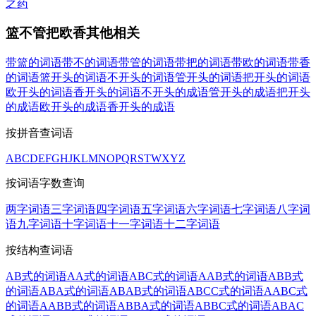
之药
篮不管把欧香其他相关
带篮的词语
带不的词语
带管的词语
带把的词语
带欧的词语
带香
的词语
篮开头的词语
不开头的词语
管开头的词语
把开头的词语
欧开头的词语
香开头的词语
不开头的成语
管开头的成语
把开头
的成语
欧开头的成语
香开头的成语
按拼音查词语
A
B
C
D
E
F
G
H
J
K
L
M
N
O
P
Q
R
S
T
W
X
Y
Z
按词语字数查询
两字词语
三字词语
四字词语
五字词语
六字词语
七字词语
八字词
语
九字词语
十字词语
十一字词语
十二字词语
按结构查词语
AB式的词语
AA式的词语
ABC式的词语
AAB式的词语
ABB式
的词语
ABA式的词语
ABAB式的词语
ABCC式的词语
AABC式
的词语
AABB式的词语
ABBA式的词语
ABBC式的词语
ABAC