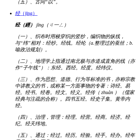
（五）、古同“以”。
经
（jīng）
经（經）
jīng（ㄐ一ㄥ）
（一）、织布时用梭穿织的竖纱，编织物的纵线，
与“纬”相对：经纱。经线。经纶（a.整理过的蚕丝；b.
喻政治规划）。
（二）、地理学上指通过南北极与赤道成直角的线（亦
作“子午线”）：东经。西经。经度。经纬仪。
（三）、作为思想、道德、行为等标准的书，亦称宗教
中讲教义的书，或称某一方面事物的专著：诗经。易
经。经书。经卷。经文。经义。经传（ zhuàn ）（儒家
经典与注疏的合称）。四书五经。经史子集。黄帝内
经。
（四）、治理，管理：经理。经营。经商。经济。经
纪。经天纬地。
（五）、通过：经过。经历。经验。经手。经办。经年