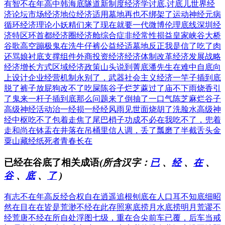
有智不在年高
中韩海底隧道
新制度经济学
讨底,讨底儿
世界经
济论坛
市场经济地位
经济适用墓地
再也不绑架了
运动神经元病
循环经济理论
小妖精们来了
现在就要一代
微博伦理底线
深圳经
济特区
环首都经济圈
经济舱综合症
非经常性损益
皇家峡谷大桥
谷歌高空蹦极
鬼在洗牛仔裤
公益经适墓地
反正我是信了
吃了肉
还骂娘
衬底支撑组件
外商投资经济
经济体制改革
经济发展战略
经济增长方式
区域经济政策
山头说到菁底
潘先生在难中
自底向
上设计
企业经营机制
永别了，武器
社会主义经济
一竿子插到底
脱了裤子放屁
狗改不了吃屎
陈谷子烂芝蔴
过了庙不下雨
烧香引
了鬼来
一杆子插到底
那么问题来了
倒抽了一口气
陈芝麻烂谷子
高级神经活动
治一经损一经
经风雨见世面
烧胡了洗脸水
高级神
经中枢
吃不了包着走
焦了尾巴梢子
功成不必在我
吃不了，兜着
走
和尚在钵盂在
井落在吊桶里
信人调，丢了瓢
磨了半截舌头
金
粟山藏经纸
死者青春长在
已经在谷底了相关成语
(所含汉字：
已
、
经
、
在
、
谷
、
底
、
了
)
有志不在年高
反经合权
自在逍遥
追根刨底
在人口耳
不知底细
昭
然在目
在在皆是
荒渺不经
在此存照
寒底捞月
水底捞明月
荒谬不
经
荒唐不经
在所自处
浮图七级，重在合尖
前车已覆，后车当戒