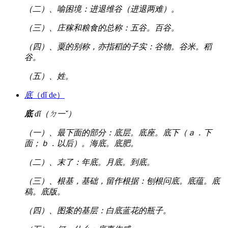
（二）、喻困境：进退维谷（进退两难）。
（三）、庄稼和粮食的总称：五谷。百谷。
（四）、粟的别称，亦指稻的子实：谷物。谷米。稻
谷。
（五）、姓。
底
（dǐ de）
底
dǐ（ㄉ一ˇ）
（一）、最下面的部分：底层。底座。底下（ａ．下
面；ｂ．以后）。海底。底肥。
（二）、末了：年底。月底。到底。
（三）、根基，基础，留作根据：刨根问底。底蕴。底
稿。底版。
（四）、图案的基层：白底蓝花的瓶子。