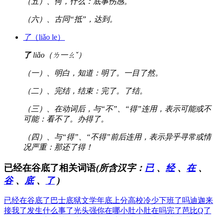
（五）、何，什么：底事伤感。
（六）、古同“抵”，达到。
了
（liǎo le）
了
liǎo（ㄌ一ㄠˇ）
（一）、明白，知道：明了。一目了然。
（二）、完结，结束：完了。了结。
（三）、在动词后，与“不”、“得”连用，表示可能或不
可能：看不了。办得了。
（四）、与“得”、“不得”前后连用，表示异乎寻常或情
况严重：那还了得！
已经在谷底了相关词语
(所含汉字：
已
、
经
、
在
、
谷
、
底
、
了
)
已经在谷底了
巴士底狱文学
年底上分高校
冷少下班了吗
迪迦来
接我了
发生什么事了
光头强你在哪
小肚小肚在吗
完了芭比Q了