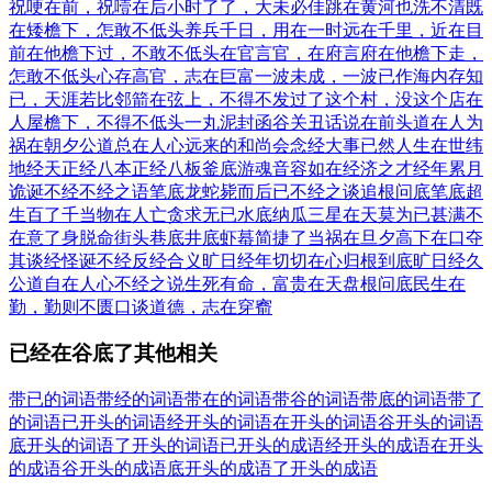
祝哽在前，祝噎在后
小时了了，大未必佳
跳在黄河也洗不清
既
在矮檐下，怎敢不低头
养兵千日，用在一时
远在千里，近在目
前
在他檐下过，不敢不低头
在官言官，在府言府
在他檐下走，
怎敢不低头
心存高官，志在巨富
一波未成，一波已作
海内存知
已，天涯若比邻
箭在弦上，不得不发
过了这个村，没这个店
在
人屋檐下，不得不低头
一丸泥封函谷关
丑话说在前头
道在人为
祸在朝夕
公道总在人心
远来的和尚会念经
大事已然
人生在世
纬
地经天
正经八本
正经八板
釜底游魂
音容如在
经济之才
经年累月
诡诞不经
不经之语
笔底龙蛇
毙而后已
不经之谈
追根问底
笔底超
生
百了千当
物在人亡
贪求无已
水底纳瓜
三星在天
莫为已甚
满不
在意
了身脱命
街头巷底
井底虾蟇
简捷了当
祸在旦夕
高下在口
夺
其谈经
怪诞不经
反经合义
旷日经年
切切在心
归根到底
旷日经久
公道自在人心
不经之说
生死有命，富贵在天
盘根问底
民生在
勤，勤则不匮
口谈道德，志在穿窬
已经在谷底了其他相关
带已的词语
带经的词语
带在的词语
带谷的词语
带底的词语
带了
的词语
已开头的词语
经开头的词语
在开头的词语
谷开头的词语
底开头的词语
了开头的词语
已开头的成语
经开头的成语
在开头
的成语
谷开头的成语
底开头的成语
了开头的成语