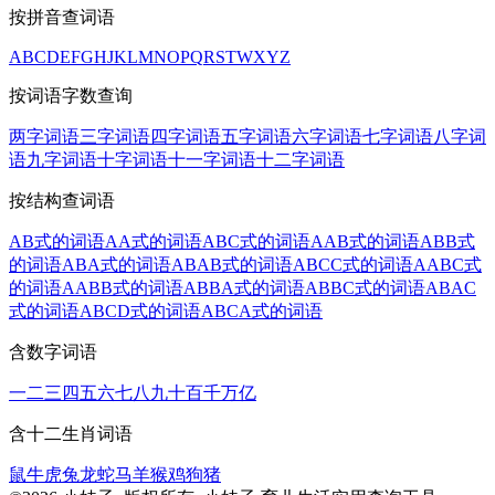
按拼音查词语
A
B
C
D
E
F
G
H
J
K
L
M
N
O
P
Q
R
S
T
W
X
Y
Z
按词语字数查询
两字词语
三字词语
四字词语
五字词语
六字词语
七字词语
八字词
语
九字词语
十字词语
十一字词语
十二字词语
按结构查词语
AB式的词语
AA式的词语
ABC式的词语
AAB式的词语
ABB式
的词语
ABA式的词语
ABAB式的词语
ABCC式的词语
AABC式
的词语
AABB式的词语
ABBA式的词语
ABBC式的词语
ABAC
式的词语
ABCD式的词语
ABCA式的词语
含数字词语
一
二
三
四
五
六
七
八
九
十
百
千
万
亿
含十二生肖词语
鼠
牛
虎
兔
龙
蛇
马
羊
猴
鸡
狗
猪